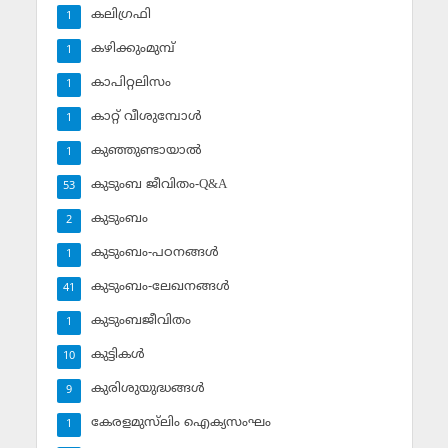
കലിഗ്രഫി
1
കഴിക്കുംമുമ്പ്
1
കാപിറ്റലിസം
1
കാറ്റ് വീശുമ്പോള്‍
1
കുഞ്ഞുണ്ടായാല്‍
1
കുടുംബ ജീവിതം-Q&A
53
കുടുംബം
2
കുടുംബം-പഠനങ്ങള്‍
1
കുടുംബം-ലേഖനങ്ങള്‍
41
കുടുംബജീവിതം
1
കുട്ടികള്‍
10
കുരിശുയുദ്ധങ്ങള്‍
9
കേരളമുസ്‌ലിം ഐക്യസംഘം
1