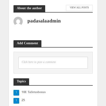
VIEW ALL POSTS
About the author
padasalaadmin
Add Comment
Click here to post a comment
Topics
10E Talletusbonus
1
25
1