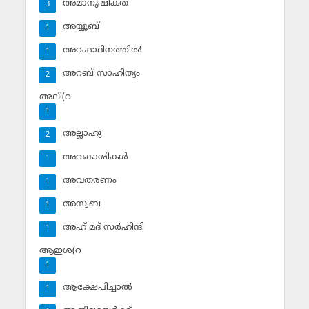
അമാനുഷികത
3
അയ്യൂബ്‌
1
അറഫാദിനത്തില്‍
1
അറബ് സാഹിത്യം
2
അലി(റ
1
അല്ലാഹു
2
അവകാശികള്‍
1
അവതരണം
1
അസ്വബ
1
അഹ് മദ് സര്‍ഹിന്ദി
1
ആഇശ(റ
1
ആക്ഷേപിച്ചാല്‍
1