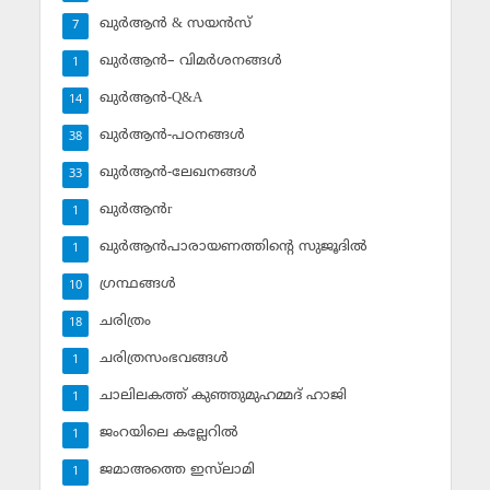
ഖുര്‍ആന്‍ & സയന്‍സ്‌
7
ഖുര്‍ആന്‍– വിമര്‍ശനങ്ങള്‍
1
ഖുര്‍ആന്‍-Q&A
14
ഖുര്‍ആന്‍-പഠനങ്ങള്‍
38
ഖുര്‍ആന്‍-ലേഖനങ്ങള്‍
33
ഖുര്‍ആന്‍r
1
ഖുര്‍ആന്‍പാരായണത്തിന്റെ സുജൂദില്‍
1
ഗ്രന്ഥങ്ങള്‍
10
ചരിത്രം
18
ചരിത്രസംഭവങ്ങള്‍
1
ചാലിലകത്ത് കുഞ്ഞുമുഹമ്മദ് ഹാജി
1
ജംറയിലെ കല്ലേറില്‍
1
ജമാഅത്തെ ഇസ്‌ലാമി
1