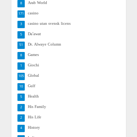
Arab World
8
casino
171
casino utan svensk licens
3
Da'awat
5
Dr. Alwaye Column
51
Games
8
Giochi
1
Global
105
Gulf
10
Health
5
His Family
2
His Life
2
History
4