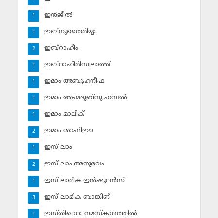
ഇന്‍ജീല്‍
1
ഇബ്‌നുതൈമിയ്യഃ
1
ഇബ്‌റാഹീം
2
ഇബ്‌റാഹീമിസ്വലാത്ത്
1
ഇമാം അബൂഹനീഫ
1
ഇമാം അഹ്മദുബ്‌നു ഹമ്പല്‍
1
ഇമാം മാലിക്
1
ഇമാം ശാഫിഈ
2
ഇസ് ലാം
1
ഇസ് ലാം അനുഭവം
2
ഇസ് ലാമിക ഇന്‍ഷുറന്‍സ്‌
1
ഇസ് ലാമിക ബാങ്കിങ്‌
3
ഇസ്തിഖാറഃ നമസ്‌കാരത്തില്‍
1