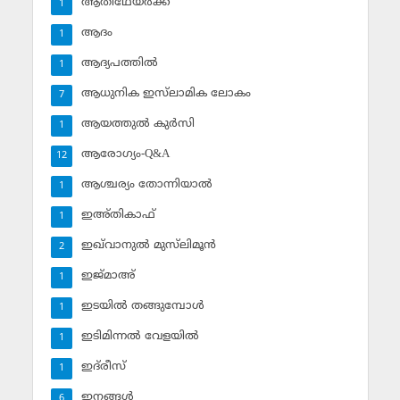
ആതിഥേയര്‍ക്ക്
1
ആദം
1
ആദ്യപത്തില്‍
1
ആധുനിക ഇസ്‌ലാമിക ലോകം
7
ആയത്തുല്‍ കുര്‍സി
1
ആരോഗ്യം-Q&A
12
ആശ്ചര്യം തോന്നിയാല്‍
1
ഇഅ്തികാഫ്‌
1
ഇഖ്‌വാനുല്‍ മുസ്‌ലിമൂന്‍
2
ഇജ്മാഅ്
1
ഇടയില്‍ തങ്ങുമ്പോള്‍
1
ഇടിമിന്നല്‍ വേളയില്‍
1
ഇദ്‌രീസ്‌
1
ഇനങ്ങള്‍
6