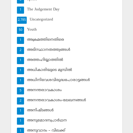
The Judgement Day
1
Uncategorized
2,785
Youth
50
അക്രമത്തിനെതിരെ
1
അടിസ്ഥാനതത്ത്വങ്ങള്‍
2
അത്തഹിയ്യാത്തില്‍
1
അധികാരിയുടെ മുമ്പില്‍
1
അധിനിവേശവിരുദ്ധപോരാട്ടങ്ങള്‍
1
അനന്തരാവകാശം
5
അനന്തരാവകാശം-ലേഖനങ്ങള്‍
2
അനിഷ്ടങ്ങള്‍
1
അനുമോദനപ്രാര്‍ഥന
1
അനുവാദം – വിലക്ക്‌
1