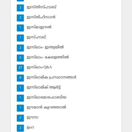
ഇസ്തിസ്ഹാബ്
2
ഇസ്തിഹ്‌സാന്‍
2
ഇസ്മാഈല്‍
1
ഇസ്ഹാഖ്‌
1
ഇസ്‌ലാം- ഇന്ത്യയില്‍
2
ഇസ്‌ലാം- കേരളത്തില്‍
5
ഇസ്‌ലാം-Q&A
37
ഇസ്‌ലാമിക പ്രസ്ഥാനങ്ങള്‍
8
ഇസ്‌ലാമിക് ആര്‍ട്ട്
1
ഇസ്‌ലാമോഫോബിയ
1
ഈമാന്‍ കുറഞ്ഞാല്‍
1
ഈസ
2
ഉംറ
2