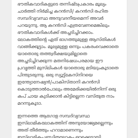
ഭൗതികവാദികളുടെ തന്നിഷ്ടപ്രകാരം മൂല്യം
ചാര്‍ത്തി നിര്‍മിച്ച കറന്‍സി/ കറന്‍സി രഹിത
സമ്പദ്‌വ്യവസ്ഥ അനുവദനീയമെന്ന് അവര്‍
പറയുന്നു. ആ കറന്‍സി എത്രവേണമെങ്കിലും
ഭൗതികവാദികള്‍ക്ക് അച്ചടിച്ചിറക്കാം.
ലോകത്തിന്റെ ഏത് ഭാഗത്തുമുള്ള ആസ്തികള്‍
വാങ്ങിക്കൂട്ടാം. മൂല്യമുള്ള ഒന്നും പകരംവെക്കാതെ
യാതൊരു തത്ത്വദീക്ഷയുമില്ലാതെ
അച്ചടിച്ചിറക്കുന്ന മതനിഷേധപരമായ ഈ
പ്രവൃത്തി മുസ്‌ലിംകള്‍ യാതൊരു മടിയുംകൂടാതെ
പിന്തുടരുന്നു. ഒരു സ്യൂട്ട്‌കേസ്‌നിറയെ
ഇന്ത്യോനേഷ്യന്‍/പാകിസ്താനി കറന്‍സി
കൊടുത്താല്‍പോലും അമേരിക്കയില്‍നിന്ന് ഒരു
കപ് ചായ കുടിക്കാന്‍ കിട്ടില്ലെന്ന വസ്തുത നാം
മറന്നുകൂടാ.
ഇന്നത്തെ ആഗോള സമ്പദ്‌വ്യവസ്ഥ
ഇസ്‌ലാമികലോകത്തിന് അനുയോജ്യമല്ലെന്നും
അത് തീര്‍ത്തും ഹറാമാണെന്നും
ഇസ്‌ലാമികപണ്ഡിതലോകം ഒറ്റക്കെട്ടായി