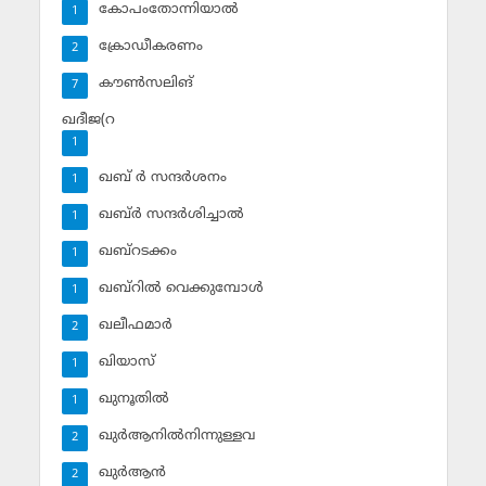
കോപംതോന്നിയാല്‍
1
ക്രോഡീകരണം
2
കൗണ്‍സലിങ്‌
7
ഖദീജ(റ
1
ഖബ് ര്‍ സന്ദര്‍ശനം
1
ഖബ്ര്‍ സന്ദര്‍ശിച്ചാല്‍
1
ഖബ്‌റടക്കം
1
ഖബ്‌റില്‍ വെക്കുമ്പോള്‍
1
ഖലീഫമാര്‍
2
ഖിയാസ്
1
ഖുനൂതില്‍
1
ഖുര്‍ആനില്‍നിന്നുള്ളവ
2
ഖുര്‍ആന്‍
2