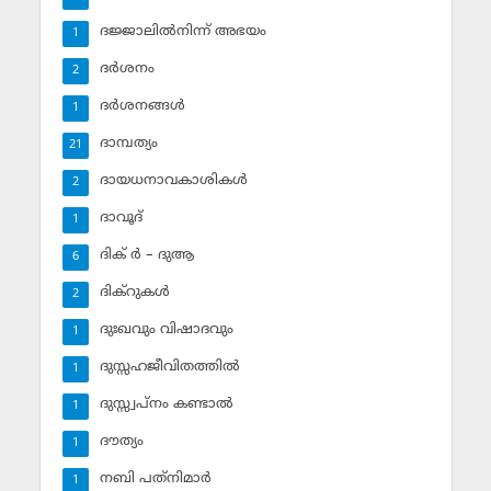
ദജ്ജാലില്‍നിന്ന് അഭയം
1
ദര്‍ശനം
2
ദര്‍ശനങ്ങള്‍
1
ദാമ്പത്യം
21
ദായധനാവകാശികള്‍
2
ദാവൂദ്‌
1
ദിക് ര്‍ – ദുആ
6
ദിക്‌റുകള്‍
2
ദുഃഖവും വിഷാദവും
1
ദുസ്സഹജീവിതത്തില്‍
1
ദുസ്സ്വപ്‌നം കണ്ടാല്‍
1
ദൗത്യം
1
നബി പത്‌നിമാര്‍
1