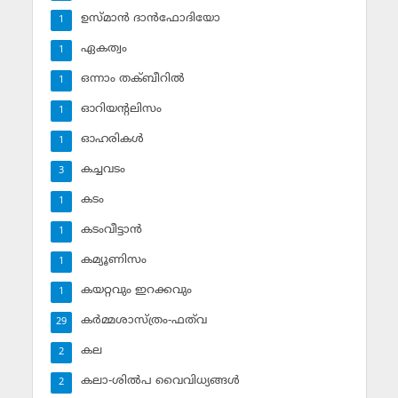
ഉസ്മാന്‍ ദാന്‍ഫോദിയോ
1
ഏകത്വം
1
ഒന്നാം തക്ബീറില്‍
1
ഓറിയന്റലിസം
1
ഓഹരികള്‍
1
കച്ചവടം
3
കടം
1
കടംവീട്ടാന്‍
1
കമ്യൂണിസം
1
കയറ്റവും ഇറക്കവും
1
കര്‍മ്മശാസ്ത്രം-ഫത്‌വ
29
കല
2
കലാ-ശില്‍പ വൈവിധ്യങ്ങള്‍
2