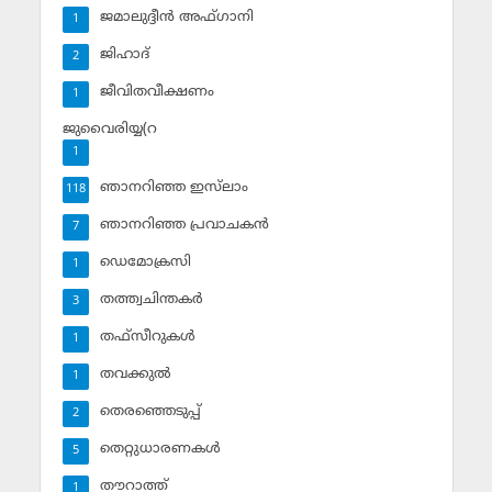
ജമാലുദ്ദീന്‍ അഫ്ഗാനി
1
ജിഹാദ്‌
2
ജീവിതവീക്ഷണം
1
ജുവൈരിയ്യ(റ
1
ഞാനറിഞ്ഞ ഇസ്‌ലാം
118
ഞാനറിഞ്ഞ പ്രവാചകന്‍
7
ഡെമോക്രസി
1
തത്ത്വചിന്തകര്‍
3
തഫ്‌സീറുകള്‍
1
തവക്കുല്‍
1
തെരഞ്ഞെടുപ്പ്
2
തെറ്റുധാരണകള്‍
5
തൗറാത്ത്
1