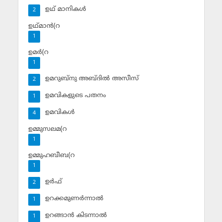
ഉഥ് മാനികള്‍
2
ഉഥ്മാന്‍(റ
1
ഉമര്‍(റ
1
ഉമറുബ്‌നു അബ്ദില്‍ അസീസ്‌
2
ഉമവികളുടെ പതനം
1
ഉമവികള്‍
4
ഉമ്മുസലമ(റ
1
ഉമ്മുഹബീബ(റ
1
ഉര്‍ഫ്
2
ഉറക്കമുണര്‍ന്നാല്‍
1
ഉറങ്ങാന്‍ കിടന്നാല്‍
1