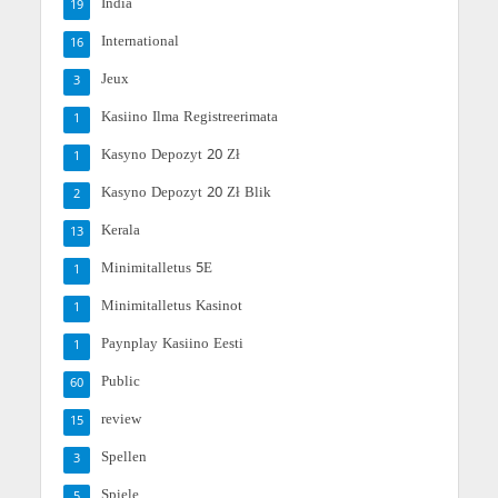
India
19
International
16
Jeux
3
Kasiino Ilma Registreerimata
1
Kasyno Depozyt 20 Zł
1
Kasyno Depozyt 20 Zł Blik
2
Kerala
13
Minimitalletus 5E
1
Minimitalletus Kasinot
1
Paynplay Kasiino Eesti
1
Public
60
review
15
Spellen
3
Spiele
5