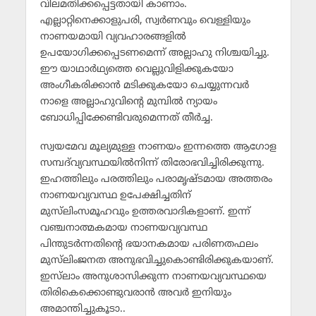
വിലമതിക്കപ്പെട്ടതായി കാണാം.
എല്ലാറ്റിനെക്കാളുപരി, സ്വര്‍ണവും വെള്ളിയും
നാണയമായി വ്യവഹാരങ്ങളില്‍
ഉപയോഗിക്കപ്പെടണമെന്ന് അല്ലാഹു നിശ്ചയിച്ചു.
ഈ യാഥാര്‍ഥ്യത്തെ വെല്ലുവിളിക്കുകയോ
അംഗീകരിക്കാന്‍ മടിക്കുകയോ ചെയ്യുന്നവര്‍
നാളെ അല്ലാഹുവിന്റെ മുമ്പില്‍ ന്യായം
ബോധിപ്പിക്കേണ്ടിവരുമെന്നത് തീര്‍ച്ച.
സ്വയമേവ മൂല്യമുള്ള നാണയം ഇന്നത്തെ ആഗോള
സമ്പദ്‌വ്യവസ്ഥയില്‍നിന്ന് തിരോഭവിച്ചിരിക്കുന്നു.
ഇഹത്തിലും പരത്തിലും പരാമൃഷ്ടമായ അത്തരം
നാണയവ്യവസ്ഥ ഉപേക്ഷിച്ചതിന്
മുസ്‌ലിംസമൂഹവും ഉത്തരവാദികളാണ്. ഇന്ന്
വഞ്ചനാത്മകമായ നാണയവ്യവസ്ഥ
പിന്തുടര്‍ന്നതിന്റെ ഭയാനകമായ പരിണതഫലം
മുസ്‌ലിംജനത അനുഭവിച്ചുകൊണ്ടിരിക്കുകയാണ്.
ഇസ്‌ലാം അനുശാസിക്കുന്ന നാണയവ്യവസ്ഥയെ
തിരികെക്കൊണ്ടുവരാന്‍ അവര്‍ ഇനിയും
അമാന്തിച്ചുകൂടാ..