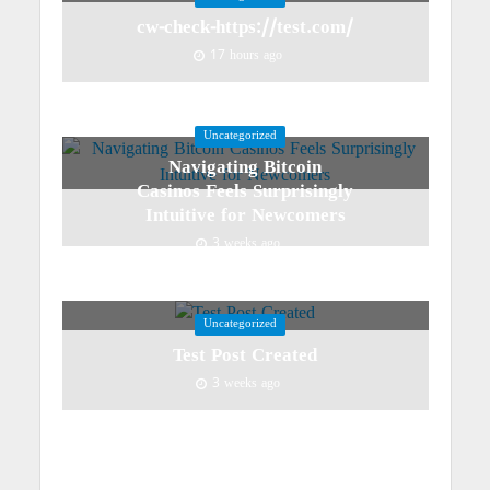
cw-check-https://test.com/
17 hours ago
Uncategorized
Navigating Bitcoin
Casinos Feels Surprisingly
Intuitive for Newcomers
3 weeks ago
Uncategorized
Test Post Created
3 weeks ago