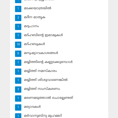
മടക്കയാത്രയില്‍
1
മദീന മാതൃക
2
മദ്യപാനം
1
മദ്ഹബിന്റെ ഇമാമുകള്‍
1
മദ്ഹബുകള്‍
18
മനുഷ്യാവകാശങ്ങള്‍
6
മയ്യിത്തിന്റെ കണ്ണടക്കുമ്പോള്‍
1
മയ്യിത്ത് നമസ്‌കാരം
1
മയ്യിത്ത് ശിശുവാണെങ്കില്‍
1
മയ്യിത്ത് സംസ്‌കരണം
3
മരണമടുത്താല്‍ ചൊല്ലേണ്ടത്
1
മര്യാദകള്‍
1
മര്‍വാനുബ്‌നു മുഹമ്മദ്
1