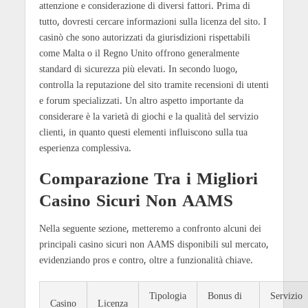
attenzione e considerazione di diversi fattori. Prima di
tutto, dovresti cercare informazioni sulla licenza del sito. I
casinò che sono autorizzati da giurisdizioni rispettabili
come Malta o il Regno Unito offrono generalmente
standard di sicurezza più elevati. In secondo luogo,
controlla la reputazione del sito tramite recensioni di utenti
e forum specializzati. Un altro aspetto importante da
considerare è la varietà di giochi e la qualità del servizio
clienti, in quanto questi elementi influiscono sulla tua
esperienza complessiva.
Comparazione Tra i Migliori
Casino Sicuri Non AAMS
Nella seguente sezione, metteremo a confronto alcuni dei
principali casino sicuri non AAMS disponibili sul mercato,
evidenziando pros e contro, oltre a funzionalità chiave.
Tipologia
Bonus di
Servizio
Casino
Licenza