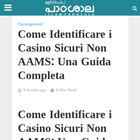
Uncategorized
Come Identificare i
Casino Sicuri Non
AAMS: Una Guida
Completa
3 months ago
4 Min Read
Come Identificare i
Casino Sicuri Non