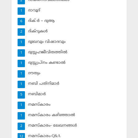
2
ദാവൂദ്‌
1
ദിക് ര്‍ – ദുആ
6
ദിക്‌റുകള്‍
2
ദുഃഖവും വിഷാദവും
1
ദുസ്സഹജീവിതത്തില്‍
1
ദുസ്സ്വപ്‌നം കണ്ടാല്‍
1
ദൗത്യം
1
നബി പത്‌നിമാര്‍
1
നബിമാര്‍
5
നമസ്‌കാരം
1
നമസ്‌കാരം കഴിഞ്ഞാല്‍
1
നമസ്‌കാരം- ലേഖനങ്ങള്‍
2
നമസ്‌കാരം-Q&A
12