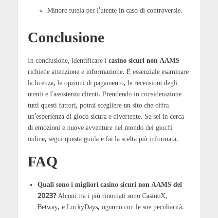
Minore tutela per l’utente in caso di controversie.
Conclusione
In conclusione, identificare i
casino sicuri non AAMS
richiede attenzione e informazione. È essenziale esaminare
la licenza, le opzioni di pagamento, le recensioni degli
utenti e l’assistenza clienti. Prendendo in considerazione
tutti questi fattori, potrai scegliere un sito che offra
un’esperienza di gioco sicura e divertente. Se sei in cerca
di emozioni e nuove avventure nel mondo dei giochi
online, segui questa guida e fai la scelta più informata.
FAQ
Quali sono i migliori casino sicuri non AAMS del
2023?
Alcuni tra i più rinomati sono CasinoX,
Betway, e LuckyDays, ognuno con le sue peculiarità.