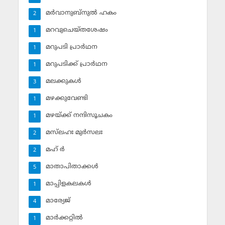
മര്‍വാനുബ്‌നുല്‍ ഹകം
2
മറവുചെയ്തശേഷം
1
മറുപടി പ്രാര്‍ഥന
1
മറുപടിക്ക് പ്രാര്‍ഥന
1
മലക്കുകള്‍
3
മഴക്കുവേണ്ടി
1
മഴയ്ക്ക് നന്ദിസൂചകം
1
മസ്‌ലഹഃ മുര്‍സലഃ
2
മഹ് ര്‍
2
മാതാപിതാക്കള്‍
5
മാപ്പിളകലകള്‍
1
മാര്യേജ്
4
മാര്‍ക്കറ്റില്‍
1