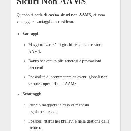
Sicuri Non AAMS
Quando si parla di
casino sicuri non AAMS
, ci sono
vantaggi e svantaggi da considerare.
Vantaggi:
Maggiore varietà di giochi rispetto ai casino
AAMS.
Bonus benvenuto più generosi e promozioni
frequenti.
Possibilità di scommettere su eventi globali non
sempre coperti da siti AAMS.
Svantaggi:
Rischio maggiore in caso di mancata
regolamentazione.
Possibili ritardi nei prelievi e nella gestione delle
richieste.