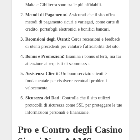
Malta e Gibilterra sono tra le più affidabili.
Metodi di Pagamento:
Assicurati che il sito offra
metodi di pagamento sicuri e variegati, come carte di
credito, portafogli elettronici e bonifici bancari.
Recensioni degli Utenti:
Cerca recensioni e feedback
di utenti precedenti per valutare l’affidabilità del sito.
Bonus e Promozioni:
Esamina i bonus offerti, ma fai
attenzione ai requisiti di scommessa.
Assistenza Clienti:
Un buon servizio clienti è
fondamentale per risolvere eventuali problemi
velocemente.
Sicurezza dei Dati:
Controlla che il sito utilizzi
protocolli di sicurezza come SSL per proteggere le tue
informazioni personali e finanziarie.
Pro e Contro degli Casino