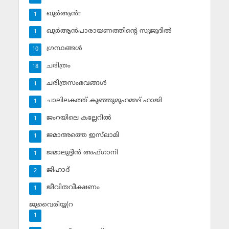
ഖുര്‍ആന്‍r
1
ഖുര്‍ആന്‍പാരായണത്തിന്റെ സുജൂദില്‍
1
ഗ്രന്ഥങ്ങള്‍
10
ചരിത്രം
18
ചരിത്രസംഭവങ്ങള്‍
1
ചാലിലകത്ത് കുഞ്ഞുമുഹമ്മദ് ഹാജി
1
ജംറയിലെ കല്ലേറില്‍
1
ജമാഅത്തെ ഇസ്‌ലാമി
1
ജമാലുദ്ദീന്‍ അഫ്ഗാനി
1
ജിഹാദ്‌
2
ജീവിതവീക്ഷണം
1
ജുവൈരിയ്യ(റ
1