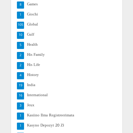
Games
8
Giochi
1
Global
105
Gulf
10
Health
5
His Family
2
His Life
2
History
4
India
19
International
16
Jeux
3
Kasiino Ilma Registreerimata
1
Kasyno Depozyt 20 Zł
1