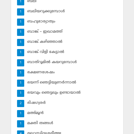
ബലി
1
ബലിയറുക്കുമ്പോള്‍
1
ബഹുഭാര്യാത്വം
1
ബാങ്ക് – ഇഖാമത്ത്
1
ബാങ്ക് കഴിഞ്ഞാല്‍
1
ബാങ്ക് വിളി കേട്ടാല്‍
1
ബാത്‌റൂമില്‍ കയറുമ്പോള്‍
1
ഭക്ഷണശേഷം
1
ഭയന്ന് ഞെട്ടിയുണര്‍ന്നാല്‍
1
ഭയവും ഞെട്ടലും ഉണ്ടായാല്‍
1
ഭിഷഗ്വരര്‍
2
മഅ്മൂന്‍
1
മക്തി തങ്ങള്‍
1
മഖാസ്വിദുശ്ശരീഅഃ
4