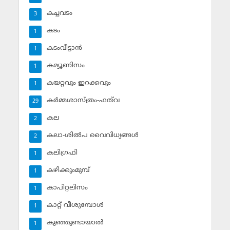
കച്ചവടം
3
കടം
1
കടംവീട്ടാന്‍
1
കമ്യൂണിസം
1
കയറ്റവും ഇറക്കവും
1
കര്‍മ്മശാസ്ത്രം-ഫത്‌വ
29
കല
2
കലാ-ശില്‍പ വൈവിധ്യങ്ങള്‍
2
കലിഗ്രഫി
1
കഴിക്കുംമുമ്പ്
1
കാപിറ്റലിസം
1
കാറ്റ് വീശുമ്പോള്‍
1
കുഞ്ഞുണ്ടായാല്‍
1