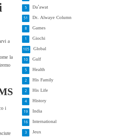
i
Da'awat
5
Dr. Alwaye Column
51
Games
8
Giochi
1
arvi a
Global
105
come la
Gulf
10
riremo
Health
5
His Family
2
AMS
His Life
2
History
4
co i
India
19
International
16
Jeux
sciute
3