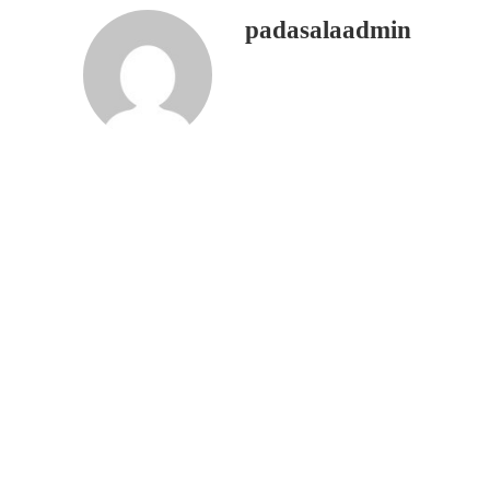
padasalaadmin