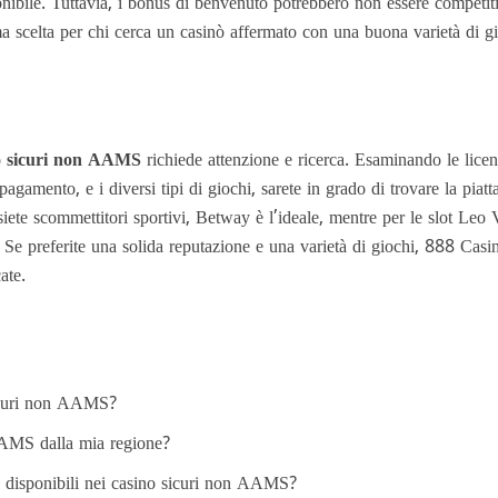
ponibile. Tuttavia, i bonus di benvenuto potrebbero non essere competit
ima scelta per chi cerca un casinò affermato con una buona varietà di gi
o sicuri non AAMS
richiede attenzione e ricerca. Esaminando le licen
 pagamento, e i diversi tipi di giochi, sarete in grado di trovare la piat
 siete scommettitori sportivi, Betway è l’ideale, mentre per le slot Leo
. Se preferite una solida reputazione e una varietà di giochi, 888 Casi
ate.
sicuri non AAMS?
AAMS dalla mia regione?
disponibili nei casino sicuri non AAMS?