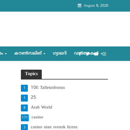
August 8, 2026
രം
കൗണ്‍സലിങ്‌
ഗ്യാലറി
വാര്‍ത്തകള്‍
Topics
10E Talletusbonus
1
25
1
Arab World
8
casino
171
casino utan svensk licens
3