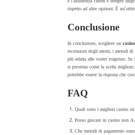
e l’assistenza clienti è sempre dis
rispetto ad altre opzioni. È un’ott
Conclusione
In conclusione, scegliere un
casin
recensioni degli utenti, i metodi di
più adatta alle vostre esigenze. Se
si presenta come la scelta migliore
potrebbe essere la risposta che cerc
FAQ
Quali sono i migliori casino 
Posso giocare in casino non 
Che metodi di pagamento sono 