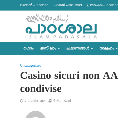
റമദാന്‍ പാഠശാല
ഹജ്ജ് പാഠശാല
പ്രവാചക പാഠശാ
ഹോം
ഇസ് ലാം
പ്രമാണങ്ങള്‍
സമൂഹം
Uncategorized
Casino sicuri non AA
condivise
3 months ago
4 Min Read