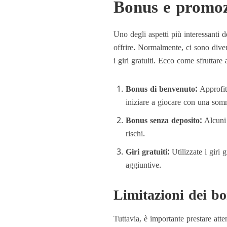
Bonus e promoz
Uno degli aspetti più interessanti 
offrire. Normalmente, ci sono dive
i giri gratuiti. Ecco come sfruttare
Bonus di benvenuto:
Approfitt
iniziare a giocare con una so
Bonus senza deposito:
Alcuni 
rischi.
Giri gratuiti:
Utilizzate i giri 
aggiuntive.
Limitazioni dei b
Tuttavia, è importante prestare att