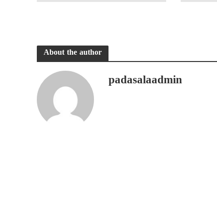
About the author
padasalaadmin