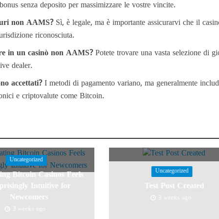
 e bonus senza deposito per massimizzare le vostre vincite.
sicuri non AAMS?
Sì, è legale, ma è importante assicurarvi che il casin
urisdizione riconosciuta.
vare in un casinò non AAMS?
Potete trovare una vasta selezione di gi
live dealer.
no accettati?
I metodi di pagamento variano, ma generalmente inclu
tronici e criptovalute come Bitcoin.
Uncategorized
Uncategorized
ing Bitcoin Casinos Feels
risingly Intuitive for
Test Post Created
Newcomers
3 weeks ago
3 weeks ago