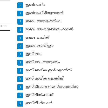
ഇബ്‌റാഹീം
2
ഇബ്‌റാഹീമിസ്വലാത്ത്
1
ഇമാം അബൂഹനീഫ
1
POSTS
ഇമാം അഹ്മദുബ്‌നു ഹമ്പല്‍
1
ഇമാം മാലിക്
1
ഇമാം ശാഫിഈ
2
ഇസ് ലാം
1
ഇസ് ലാം അനുഭവം
2
ഇസ് ലാമിക ഇന്‍ഷുറന്‍സ്‌
1
ഇസ് ലാമിക ബാങ്കിങ്‌
3
ഇസ്തിഖാറഃ നമസ്‌കാരത്തില്‍
1
ഇസ്തിസ്ഹാബ്
2
ഇസ്തിഹ്‌സാന്‍
2