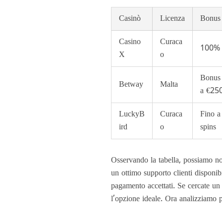
Casinò
Licenza
Bonus 
Casino
Curaca
100% 
X
o
Bonus
Betway
Malta
a €25
LuckyB
Curaca
Fino a
ird
o
spins
Osservando la tabella, possiamo no
un ottimo supporto clienti disponi
pagamento accettati. Se cercate un 
l’opzione ideale. Ora analizziamo p