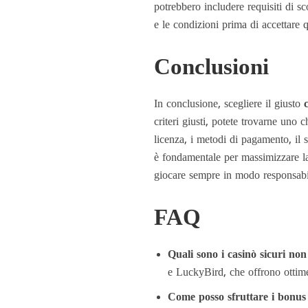
potrebbero includere requisiti di s
e le condizioni prima di accettare q
Conclusioni
In conclusione, scegliere il giusto
criteri giusti, potete trovarne uno 
licenza, i metodi di pagamento, il s
è fondamentale per massimizzare la 
giocare sempre in modo responsabile
FAQ
Quali sono i casinò sicuri n
e LuckyBird, che offrono ottime
Come posso sfruttare i bonu