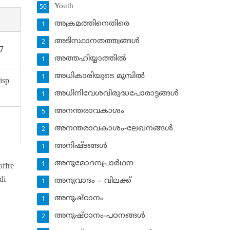
Youth
50
അക്രമത്തിനെതിരെ
1
അടിസ്ഥാനതത്ത്വങ്ങള്‍
2
/7
അത്തഹിയ്യാത്തില്‍
1
അധികാരിയുടെ മുമ്പില്‍
1
isp
അധിനിവേശവിരുദ്ധപോരാട്ടങ്ങള്‍
1
അനന്തരാവകാശം
5
അനന്തരാവകാശം-ലേഖനങ്ങള്‍
2
അനിഷ്ടങ്ങള്‍
1
അനുമോദനപ്രാര്‍ഥന
1
ffre
di
അനുവാദം – വിലക്ക്‌
1
അനുഷ്ഠാനം
1
അനുഷ്ഠാനം-പഠനങ്ങള്‍
2