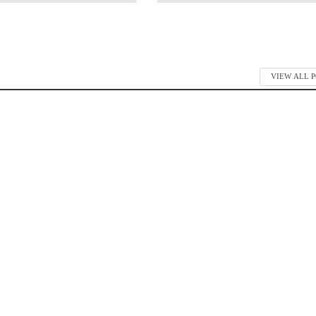
VIEW ALL 