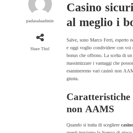
Casino sicur
al meglio i 
padasalaadmin
Salve, sono Marco Ferri, esperto ne
e oggi voglio condividere con voi 
Share This!
bonus che offrono. La scelta di un
massimizzare i vantaggi che possono
esamineremo vari casinò non AAMS, 
giusta.
Caratteristiche
non AAMS
Quando si tratta di scegliere
casin