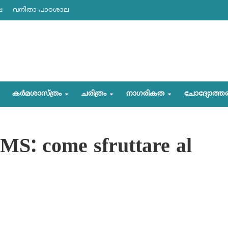
ല
വനിതാ പാഠശാല
കര്‍മശാസ്ത്രം
ചരിത്രം
നാഗരികത
ചോദ്യോത്ത
MS: come sfruttare al