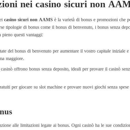
ioni nei casino sicuri non AA
dei
casino sicuri non AAMS
è la varietà di bonus e promozioni che 
rse tipologie di bonus come il bonus di benvenuto, i bonus senza depo
 a pieno questi vantaggi:
ate del bonus di benvenuto per aumentare il vostro capitale iniziale e
mma maggiore.
casinò offrono bonus senza deposito, ideali per provare il casinò sen
gratuiti per giocare su slot machine e provare nuovi giochi senza spese
onus
enzione alle limitazioni legate ai bonus. Ogni casinò ha le sue condizio