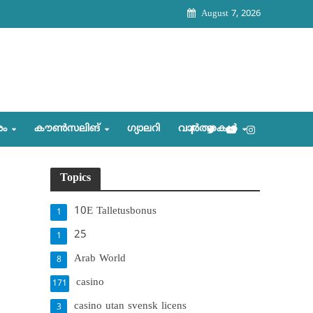
August 7, 2026
രം
കൗണ്‍സലിങ്‌
ഗ്യാലറി
വാര്‍ത്തകള്‍
Topics
10E Talletusbonus
1
25
1
Arab World
8
casino
171
casino utan svensk licens
3