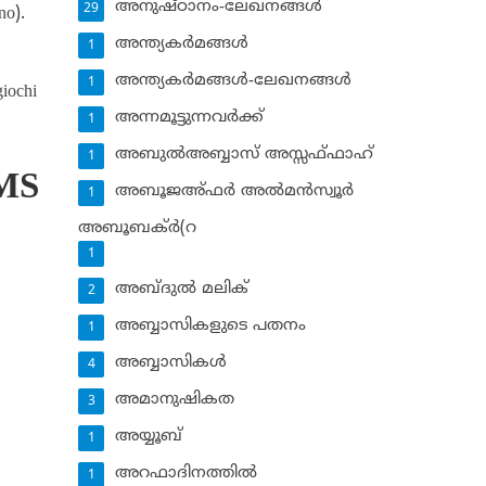
അനുഷ്ഠാനം-ലേഖനങ്ങള്‍
29
no).
അന്ത്യകര്‍മങ്ങള്‍
1
അന്ത്യകര്‍മങ്ങള്‍-ലേഖനങ്ങള്‍
1
giochi
അന്നമൂട്ടുന്നവര്‍ക്ക്
1
അബുല്‍അബ്ബാസ് അസ്സഫ്ഫാഹ്‌
1
AMS
അബൂജഅ്ഫര്‍ അല്‍മന്‍സ്വൂര്‍
1
അബൂബക്ര്‍(റ
1
അബ്ദുല്‍ മലിക്‌
2
അബ്ബാസികളുടെ പതനം
1
അബ്ബാസികള്‍
4
അമാനുഷികത
3
അയ്യൂബ്‌
1
അറഫാദിനത്തില്‍
1