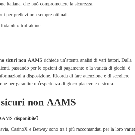
e italiana, che può compromettere la sicurezza.
ni per prelievi non sempre ottimali.
fidabili o truffaldine.
ino sicuri non AAMS
richiede un’attenta analisi di vari fattori. Dalla
clienti, passando per le opzioni di pagamento e la varietà di giochi, è
nformazioni a disposizione. Ricorda di fare attenzione e di scegliere
one per garantire un’esperienza di gioco piacevole e sicura.
 sicuri non AAMS
 AAMS disponibile?
tavia, CasinoX e Betway sono tra i più raccomandati per la loro varie