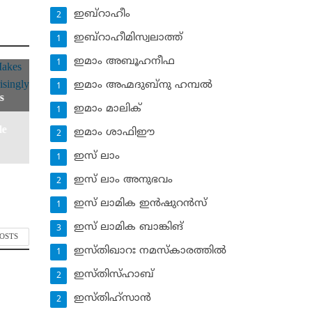
ഇബ്‌റാഹീം
2
ഇബ്‌റാഹീമിസ്വലാത്ത്
1
ഇമാം അബൂഹനീഫ
1
ഇമാം അഹ്മദുബ്‌നു ഹമ്പല്‍
1
s
ഇമാം മാലിക്
1
le
ഇമാം ശാഫിഈ
2
ഇസ് ലാം
1
ഇസ് ലാം അനുഭവം
2
ഇസ് ലാമിക ഇന്‍ഷുറന്‍സ്‌
1
ഇസ് ലാമിക ബാങ്കിങ്‌
3
POSTS
ഇസ്തിഖാറഃ നമസ്‌കാരത്തില്‍
1
ഇസ്തിസ്ഹാബ്
2
ഇസ്തിഹ്‌സാന്‍
2