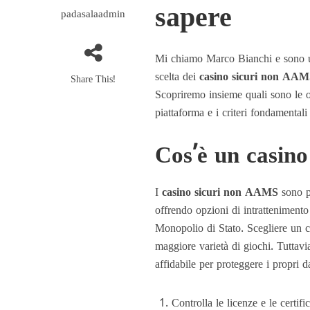
sapere
padasalaadmin
Mi chiamo Marco Bianchi e sono un 
scelta dei
casino sicuri non AA
Share This!
Scopriremo insieme quali sono le op
piattaforma e i criteri fondamentali
Cos’è un casin
I
casino sicuri non AAMS
sono pi
offrendo opzioni di intratteniment
Monopolio di Stato. Scegliere un
maggiore varietà di giochi. Tuttavi
affidabile per proteggere i propri d
Controlla le licenze e le certifi