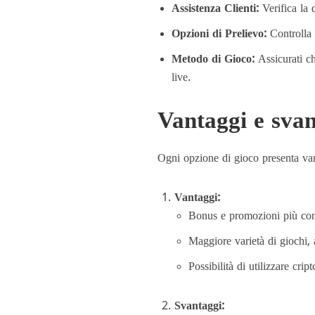
Assistenza Clienti:
Verifica la d
Opzioni di Prelievo:
Controlla i
Metodo di Gioco:
Assicurati ch
live.
Vantaggi e sva
Ogni opzione di gioco presenta van
Vantaggi:
Bonus e promozioni più cons
Maggiore varietà di giochi, 
Possibilità di utilizzare cr
Svantaggi: