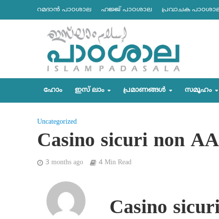
റമദാന്‍ പാഠശാല
ഹജ്ജ് പാഠശാല
പ്രവാചക പാഠശാ
ഹോം
ഇസ് ലാം
പ്രമാണങ്ങള്‍
സമൂഹം
Uncategorized
Casino sicuri non AA
3 months ago
4 Min Read
Casino sicur