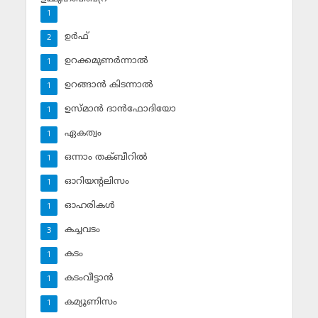
1
ഉര്‍ഫ്
2
ഉറക്കമുണര്‍ന്നാല്‍
1
ഉറങ്ങാന്‍ കിടന്നാല്‍
1
ഉസ്മാന്‍ ദാന്‍ഫോദിയോ
1
ഏകത്വം
1
ഒന്നാം തക്ബീറില്‍
1
ഓറിയന്റലിസം
1
ഓഹരികള്‍
1
കച്ചവടം
3
കടം
1
കടംവീട്ടാന്‍
1
കമ്യൂണിസം
1