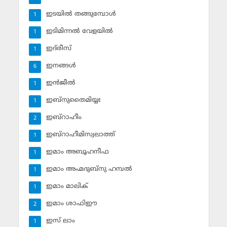
ഇടയില്‍ തങ്ങുമ്പോള്‍
1
ഇടിമിന്നല്‍ വേളയില്‍
1
ഇദ്‌രീസ്‌
1
ഇനങ്ങള്‍
6
ഇന്‍ജീല്‍
1
ഇബ്‌നുതൈമിയ്യഃ
1
ഇബ്‌റാഹീം
2
ഇബ്‌റാഹീമിസ്വലാത്ത്
1
ഇമാം അബൂഹനീഫ
1
ഇമാം അഹ്മദുബ്‌നു ഹമ്പല്‍
1
ഇമാം മാലിക്
1
ഇമാം ശാഫിഈ
2
ഇസ് ലാം
1