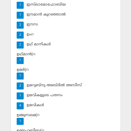
ഇസ്‌ലാമോഫോബിയ
1
ഈമാന്‍ കുറഞ്ഞാല്‍
1
ഈസ
2
ഉംറ
2
ഉഥ് മാനികള്‍
2
ഉഥ്മാന്‍(റ
1
ഉമര്‍(റ
1
ഉമറുബ്‌നു അബ്ദില്‍ അസീസ്‌
2
ഉമവികളുടെ പതനം
1
ഉമവികള്‍
4
ഉമ്മുസലമ(റ
1
ഉമ്മുഹബീബ(റ