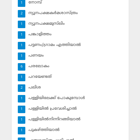
നോമ്പ്‌
1
ന്യൂനപക്ഷകര്‍മശാസ്ത്രം
2
ന്യൂനപക്ഷമുസ്‌ലിം
1
പങ്കാളിത്തം
1
പട്ടണം/ഗ്രാമം എത്തിയാല്‍
1
പണയം
1
പരലോകം
6
പറയേണ്ടത്
1
പലിശ
2
പള്ളിയിലേക്ക് പോകുമ്പോള്‍
1
പള്ളിയില്‍ പ്രവേശിച്ചാല്‍
1
പള്ളിയില്‍നിന്നിറങ്ങിയാല്‍
1
പുകഴ്ത്തിയാല്‍
1