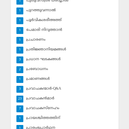
പുതുവസ്ത്രം ധരിച്ചാല്‍
1
പുറത്തുവന്നാല്‍
1
പൂര്‍വികശരീഅത്ത്
1
പേമാരി നിറുത്താന്‍
1
പ്രചാരണം
1
പ്രതിജ്ഞാനിയമങ്ങള്‍
1
പ്രധാന ഘടകങ്ങള്‍
3
പ്രബോധനം
2
പ്രമാണങ്ങള്‍
1
പ്രവാചകന്മാര്‍-Q&A
3
പ്രവാചകന്‍മാര്‍
23
പ്രവാചകസ്‌നേഹം
7
പ്രായശ്ചിത്തത്തിന്
1
പ്രാരംഭപ്രാര്‍ഥന
1