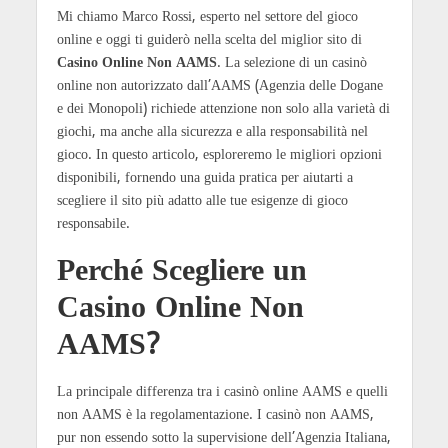
Mi chiamo Marco Rossi, esperto nel settore del gioco
online e oggi ti guiderò nella scelta del miglior sito di
Casino Online Non AAMS
. La selezione di un casinò
online non autorizzato dall’AAMS (Agenzia delle Dogane
e dei Monopoli) richiede attenzione non solo alla varietà di
giochi, ma anche alla sicurezza e alla responsabilità nel
gioco. In questo articolo, esploreremo le migliori opzioni
disponibili, fornendo una guida pratica per aiutarti a
scegliere il sito più adatto alle tue esigenze di gioco
responsabile.
Perché Scegliere un
Casino Online Non
AAMS?
La principale differenza tra i casinò online AAMS e quelli
non AAMS è la regolamentazione. I casinò non AAMS,
pur non essendo sotto la supervisione dell’Agenzia Italiana,