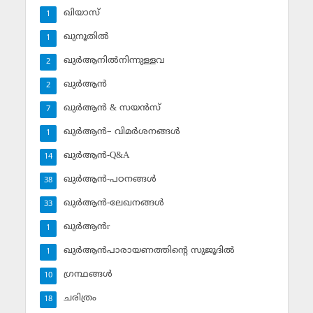
ഖിയാസ്
1
ഖുനൂതില്‍
1
ഖുര്‍ആനില്‍നിന്നുള്ളവ
2
ഖുര്‍ആന്‍
2
ഖുര്‍ആന്‍ & സയന്‍സ്‌
7
ഖുര്‍ആന്‍– വിമര്‍ശനങ്ങള്‍
1
ഖുര്‍ആന്‍-Q&A
14
ഖുര്‍ആന്‍-പഠനങ്ങള്‍
38
ഖുര്‍ആന്‍-ലേഖനങ്ങള്‍
33
ഖുര്‍ആന്‍r
1
ഖുര്‍ആന്‍പാരായണത്തിന്റെ സുജൂദില്‍
1
ഗ്രന്ഥങ്ങള്‍
10
ചരിത്രം
18