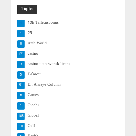
Topics
10E Talletusbonus
1
25
1
Arab World
8
casino
171
casino utan svensk licens
3
Da'awat
5
Dr. Alwaye Column
51
Games
8
Giochi
1
Global
105
Gulf
10