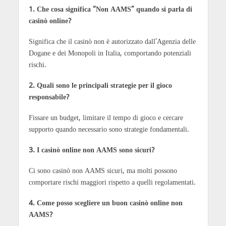
1. Che cosa significa “Non AAMS” quando si parla di
casinò online?
Significa che il casinò non è autorizzato dall’Agenzia delle
Dogane e dei Monopoli in Italia, comportando potenziali
rischi.
2. Quali sono le principali strategie per il gioco
responsabile?
Fissare un budget, limitare il tempo di gioco e cercare
supporto quando necessario sono strategie fondamentali.
3. I casinò online non AAMS sono sicuri?
Ci sono casinò non AAMS sicuri, ma molti possono
comportare rischi maggiori rispetto a quelli regolamentati.
4. Come posso scegliere un buon casinò online non
AAMS?