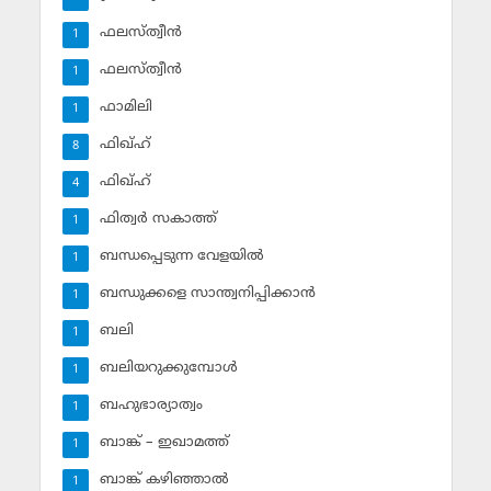
ഫലസ്ത്വീൻ
1
ഫലസ്ത്വീൻ
1
ഫാമിലി
1
ഫിഖ്ഹ്
8
ഫിഖ്ഹ്‌
4
ഫിത്വര്‍ സകാത്ത്‌
1
ബന്ധപ്പെടുന്ന വേളയില്‍
1
ബന്ധുക്കളെ സാന്ത്വനിപ്പിക്കാന്‍
1
ബലി
1
ബലിയറുക്കുമ്പോള്‍
1
ബഹുഭാര്യാത്വം
1
ബാങ്ക് – ഇഖാമത്ത്
1
ബാങ്ക് കഴിഞ്ഞാല്‍
1