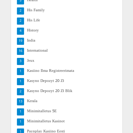
Health
5
His Family
2
His Life
2
History
4
India
19
International
16
Jeux
3
Kasiino Ilma Registreerimata
1
Kasyno Depozyt 20 Zł
1
Kasyno Depozyt 20 Zł Blik
2
Kerala
13
Minimitalletus 5E
1
Minimitalletus Kasinot
1
Paynplay Kasiino Eesti
1