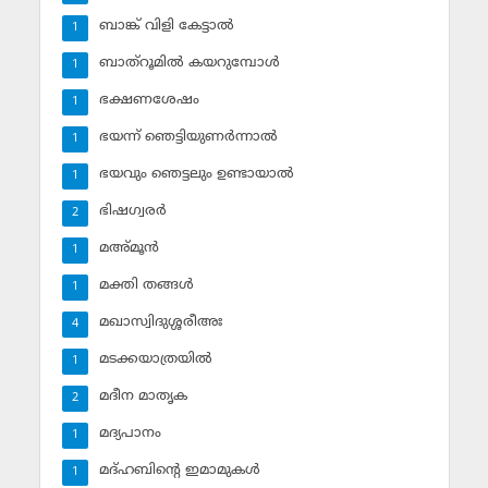
ബാങ്ക് വിളി കേട്ടാല്‍
1
ബാത്‌റൂമില്‍ കയറുമ്പോള്‍
1
ഭക്ഷണശേഷം
1
ഭയന്ന് ഞെട്ടിയുണര്‍ന്നാല്‍
1
ഭയവും ഞെട്ടലും ഉണ്ടായാല്‍
1
ഭിഷഗ്വരര്‍
2
മഅ്മൂന്‍
1
മക്തി തങ്ങള്‍
1
മഖാസ്വിദുശ്ശരീഅഃ
4
മടക്കയാത്രയില്‍
1
മദീന മാതൃക
2
മദ്യപാനം
1
മദ്ഹബിന്റെ ഇമാമുകള്‍
1