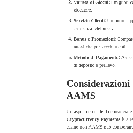
Varietà di Giochi:
I migliori c
giocatore.
Servizio Clienti:
Un buon suppor
assistenza telefonica.
Bonus e Promozioni:
Comparar
nuovi che per vecchi utenti.
Metodo di Pagamento:
Assicur
di deposito e prelievo.
Considerazioni
AAMS
Un aspetto cruciale da considerare
Cryptocurrency Payments
è la l
casinò non AAMS può comportare ris