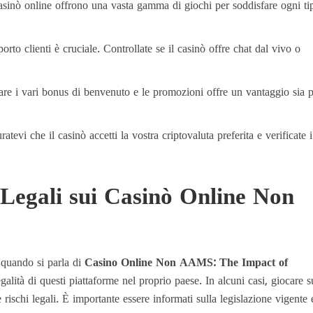
asinò online offrono una vasta gamma di giochi per soddisfare ogni ti
to clienti è cruciale. Controllate se il casinò offre chat dal vivo o
e i vari bonus di benvenuto e le promozioni offre un vantaggio sia p
atevi che il casinò accetti la vostra criptovaluta preferita e verificate 
 Legali sui Casinò Online Non
 quando si parla di
Casino Online Non AAMS: The Impact of
egalità di questi piattaforme nel proprio paese. In alcuni casi, giocare 
chi legali. È importante essere informati sulla legislazione vigente 