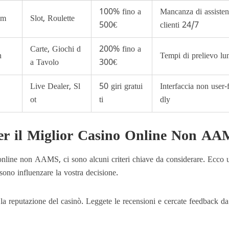
100% fino a
Mancanza di assiste
um
Slot, Roulette
500€
clienti 24/7
Carte, Giochi d
200% fino a
n
Tempi di prelievo lu
a Tavolo
300€
Live Dealer, Sl
50 giri gratui
Interfaccia non user-
ot
ti
dly
 per il Miglior Casino Online Non A
ò online non AAMS, ci sono alcuni criteri chiave da considerare. Ecco 
ssono influenzare la vostra decisione.
la reputazione del casinò. Leggete le recensioni e cercate feedback da 