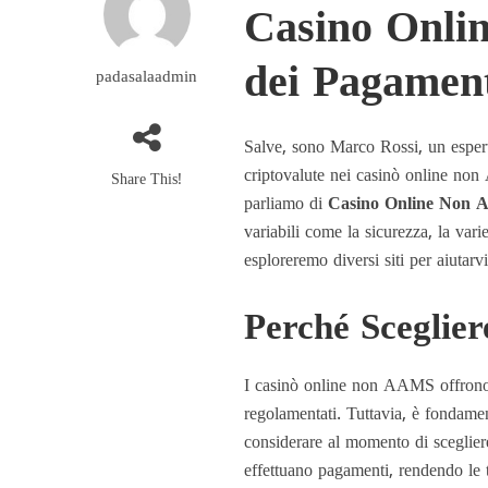
Casino Onli
dei Pagament
padasalaadmin
Salve, sono Marco Rossi, un esperto
criptovalute nei casinò online non
Share This!
parliamo di
Casino Online Non 
variabili come la sicurezza, la varie
esploreremo diversi siti per aiutarvi
Perché Sceglie
I casinò online non AAMS offrono s
regolamentati. Tuttavia, è fondamen
considerare al momento di scegliere
effettuano pagamenti, rendendo le t