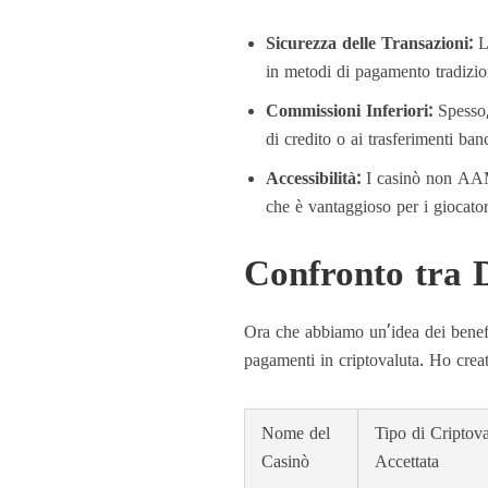
Sicurezza delle Transazioni:
Le
in metodi di pagamento tradizio
Commissioni Inferiori:
Spesso,
di credito o ai trasferimenti banc
Accessibilità:
I casinò non AAMS
che è vantaggioso per i giocator
Confronto tra 
Ora che abbiamo un’idea dei benef
pagamenti in criptovaluta. Ho creato
Nome del
Tipo di Criptova
Casinò
Accettata