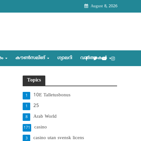
August 8, 2026
രം
കൗണ്‍സലിങ്‌
ഗ്യാലറി
വാര്‍ത്തകള്‍
Topics
10E Talletusbonus
1
25
1
Arab World
8
casino
171
casino utan svensk licens
3