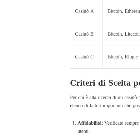
Casinò A
Bitcoin, Ethere
Casinò B
Bitcoin, Litecoi
Casinò C
Bitcoin, Ripple
Criteri di Scelta
Per chi è alla ricerca di un casin
elenco di fattori importanti che po
Affidabilità:
Verificate sempre 
utenti.