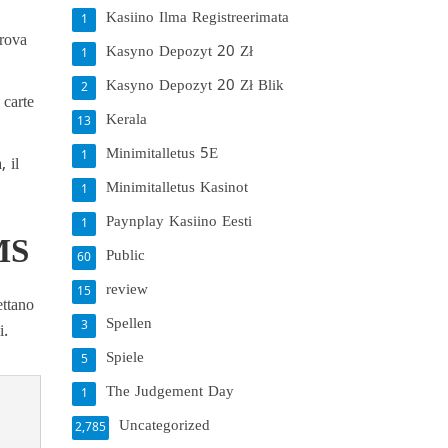
Kasiino Ilma Registreerimata
1
trova
Kasyno Depozyt 20 Zł
1
Kasyno Depozyt 20 Zł Blik
2
 carte
Kerala
13
Minimitalletus 5E
1
 il
Minimitalletus Kasinot
1
Paynplay Kasiino Eesti
1
MS
Public
60
review
15
ettano
Spellen
3
i.
Spiele
5
The Judgement Day
1
Uncategorized
2,785