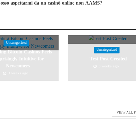
i posso aspettarmi da un casinò online non AAMS?
Uncategorized
Uncategorized
ing Bitcoin Casinos Feels
risingly Intuitive for
Test Post Created
Newcomers
3 weeks ago
3 weeks ago
VIEW ALL 