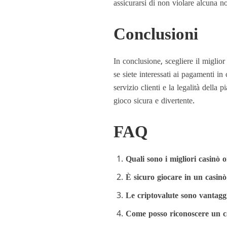
assicurarsi di non violare alcuna n
Conclusioni
In conclusione, scegliere il miglio
se siete interessati ai pagamenti in 
servizio clienti e la legalità della 
gioco sicura e divertente.
FAQ
Quali sono i migliori casinò
È sicuro giocare in un casi
Le criptovalute sono vantaggi
Come posso riconoscere un c