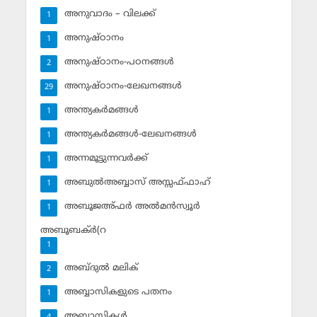
അനുവാദം – വിലക്ക്‌
1
അനുഷ്ഠാനം
1
അനുഷ്ഠാനം-പഠനങ്ങള്‍
2
അനുഷ്ഠാനം-ലേഖനങ്ങള്‍
29
അന്ത്യകര്‍മങ്ങള്‍
1
അന്ത്യകര്‍മങ്ങള്‍-ലേഖനങ്ങള്‍
1
അന്നമൂട്ടുന്നവര്‍ക്ക്
1
അബുല്‍അബ്ബാസ് അസ്സഫ്ഫാഹ്‌
1
അബൂജഅ്ഫര്‍ അല്‍മന്‍സ്വൂര്‍
1
അബൂബക്ര്‍(റ
1
അബ്ദുല്‍ മലിക്‌
2
അബ്ബാസികളുടെ പതനം
1
അബ്ബാസികള്‍