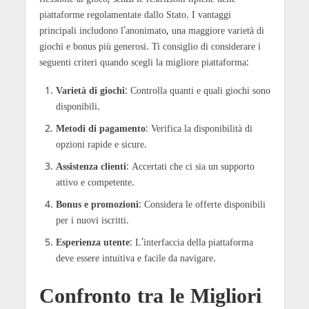
piattaforme regolamentate dallo Stato. I vantaggi
principali includono l’anonimato, una maggiore varietà di
giochi e bonus più generosi. Ti consiglio di considerare i
seguenti criteri quando scegli la migliore piattaforma:
Varietà di giochi
: Controlla quanti e quali giochi sono
disponibili.
Metodi di pagamento
: Verifica la disponibilità di
opzioni rapide e sicure.
Assistenza clienti
: Accertati che ci sia un supporto
attivo e competente.
Bonus e promozioni
: Considera le offerte disponibili
per i nuovi iscritti.
Esperienza utente
: L’interfaccia della piattaforma
deve essere intuitiva e facile da navigare.
Confronto tra le Migliori