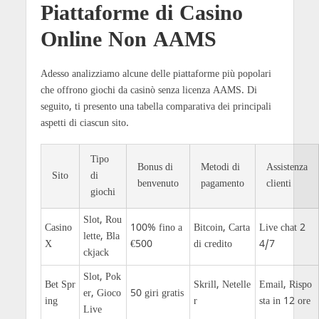
Piattaforme di Casino
Online Non AAMS
Adesso analizziamo alcune delle piattaforme più popolari
che offrono giochi da casinò senza licenza AAMS. Di
seguito, ti presento una tabella comparativa dei principali
aspetti di ciascun sito.
Tipo
Bonus di
Metodi di
Assistenza
Sito
di
benvenuto
pagamento
clienti
giochi
Slot, Rou
Casino
100% fino a
Bitcoin, Carta
Live chat 2
lette, Bla
X
€500
di credito
4/7
ckjack
Slot, Pok
Bet Spr
Skrill, Netelle
Email, Rispo
er, Gioco
50 giri gratis
ing
r
sta in 12 ore
Live