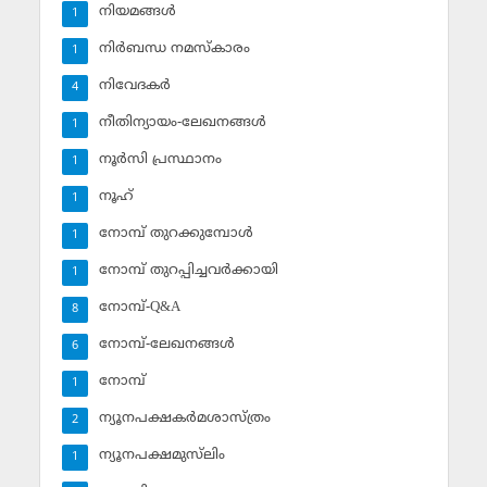
നിയമങ്ങള്‍
1
നിര്‍ബന്ധ നമസ്‌കാരം
1
നിവേദകര്‍
4
നീതിന്യായം-ലേഖനങ്ങള്‍
1
നൂര്‍സി പ്രസ്ഥാനം
1
നൂഹ്‌
1
നോമ്പ് തുറക്കുമ്പോള്‍
1
നോമ്പ് തുറപ്പിച്ചവര്‍ക്കായി
1
നോമ്പ്-Q&A
8
നോമ്പ്-ലേഖനങ്ങള്‍
6
നോമ്പ്‌
1
ന്യൂനപക്ഷകര്‍മശാസ്ത്രം
2
ന്യൂനപക്ഷമുസ്‌ലിം
1