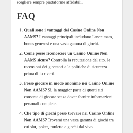
scegliere sempre piattaforme affidabili.
FAQ
Quali sono i vantaggi dei Casino Online Non
AAMS?
I vantaggi principali includono l’anonimato,
bonus generosi e una vasta gamma di giochi.
Come posso riconoscere un Casino Online Non
AAMS sicuro?
Controlla la reputazione del sito, le
recensioni dei giocatori e le politiche di sicurezza
prima di iscriverti.
Posso giocare in modo anonimo nei Casino Online
Non AAMS?
Sì, la maggior parte di questi siti
consente di giocare senza dover fornire informazioni
personali complete.
Che tipo di giochi posso trovare nei Casino Online
Non AAMS?
Troverai una vasta gamma di giochi tra
cui slot, poker, roulette e giochi dal vivo.