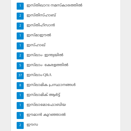
ഇസ്തിഖാറഃ നമസ്‌കാരത്തില്‍
1
ഇസ്തിസ്ഹാബ്
2
ഇസ്തിഹ്‌സാന്‍
2
ഇസ്മാഈല്‍
1
ഇസ്ഹാഖ്‌
1
ഇസ്‌ലാം- ഇന്ത്യയില്‍
2
ഇസ്‌ലാം- കേരളത്തില്‍
5
ഇസ്‌ലാം-Q&A
37
ഇസ്‌ലാമിക പ്രസ്ഥാനങ്ങള്‍
8
ഇസ്‌ലാമിക് ആര്‍ട്ട്
1
ഇസ്‌ലാമോഫോബിയ
1
ഈമാന്‍ കുറഞ്ഞാല്‍
1
ഈസ
2