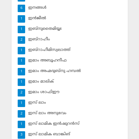
ഇനങ്ങള്‍
6
ഇന്‍ജീല്‍
1
ഇബ്‌നുതൈമിയ്യഃ
1
ഇബ്‌റാഹീം
2
ഇബ്‌റാഹീമിസ്വലാത്ത്
1
ഇമാം അബൂഹനീഫ
1
ഇമാം അഹ്മദുബ്‌നു ഹമ്പല്‍
1
ഇമാം മാലിക്
1
ഇമാം ശാഫിഈ
2
ഇസ് ലാം
1
ഇസ് ലാം അനുഭവം
2
ഇസ് ലാമിക ഇന്‍ഷുറന്‍സ്‌
1
ഇസ് ലാമിക ബാങ്കിങ്‌
3