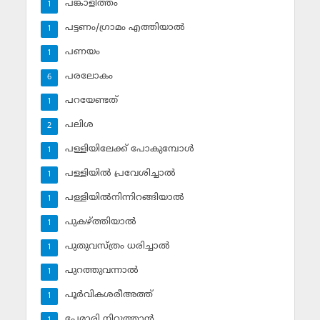
പങ്കാളിത്തം
1
പട്ടണം/ഗ്രാമം എത്തിയാല്‍
1
പണയം
1
പരലോകം
6
പറയേണ്ടത്
1
പലിശ
2
പള്ളിയിലേക്ക് പോകുമ്പോള്‍
1
പള്ളിയില്‍ പ്രവേശിച്ചാല്‍
1
പള്ളിയില്‍നിന്നിറങ്ങിയാല്‍
1
പുകഴ്ത്തിയാല്‍
1
പുതുവസ്ത്രം ധരിച്ചാല്‍
1
പുറത്തുവന്നാല്‍
1
പൂര്‍വികശരീഅത്ത്
1
പേമാരി നിറുത്താന്‍