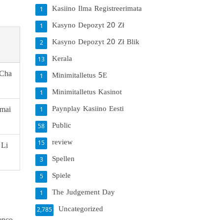
Kasiino Ilma Registreerimata
1
Kasyno Depozyt 20 Zł
1
Kasyno Depozyt 20 Zł Blik
2
Kerala
13
 Cha
Minimitalletus 5E
1
Minimitalletus Kasinot
1
Paynplay Kasiino Eesti
Emai
1
Public
58
review
15
 Li
Spellen
3
Spiele
5
The Judgement Day
1
Uncategorized
2,785