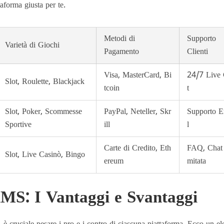
taforma giusta per te.
Metodi di
Supporto
Varietà di Giochi
Pagamento
Clienti
Visa, MasterCard, Bi
24/7 Live
Slot, Roulette, Blackjack
tcoin
t
Slot, Poker, Scommesse
PayPal, Neteller, Skr
Supporto 
Sportive
ill
l
Carte di Credito, Eth
FAQ, Chat
Slot, Live Casinò, Bingo
ereum
mitata
S: I Vantaggi e Svantaggi