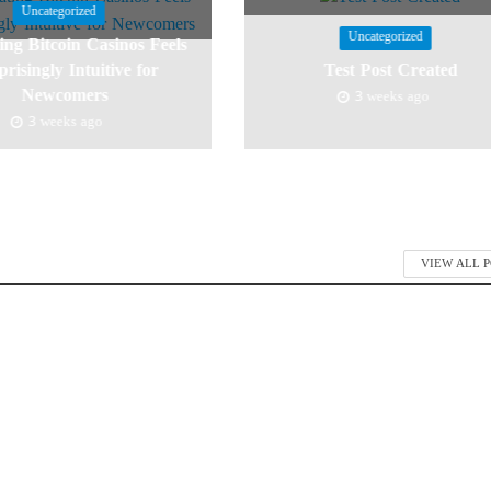
Uncategorized
Uncategorized
ing Bitcoin Casinos Feels
risingly Intuitive for
Test Post Created
Newcomers
3 weeks ago
3 weeks ago
VIEW ALL 