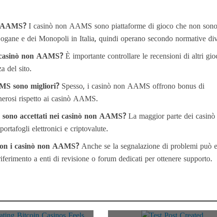
on AAMS?
I casinò non AAMS sono piattaforme di gioco che non son
Dogane e dei Monopoli in Italia, quindi operano secondo normative div
n casinò non AAMS?
È importante controllare le recensioni di altri gio
a del sito.
MS sono migliori?
Spesso, i casinò non AAMS offrono bonus di
erosi rispetto ai casinò AAMS.
 sono accettati nei casinò non AAMS?
La maggior parte dei casinò
ortafogli elettronici e criptovalute.
 con i casinò non AAMS?
Anche se la segnalazione di problemi può e
riferimento a enti di revisione o forum dedicati per ottenere supporto.