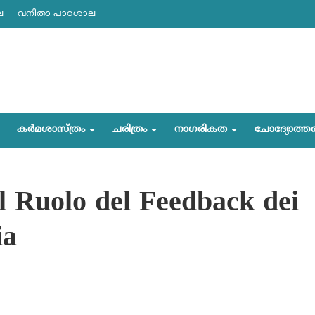
ല
വനിതാ പാഠശാല
കര്‍മശാസ്ത്രം
ചരിത്രം
നാഗരികത
ചോദ്യോത്ത
 Ruolo del Feedback dei
ia