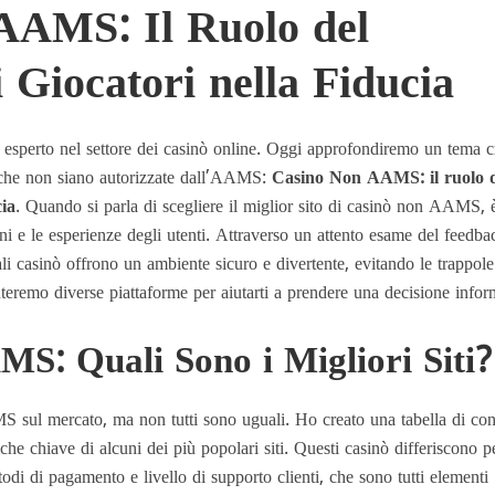
AAMS: Il Ruolo del
 Giocatori nella Fiducia
sperto nel settore dei casinò online. Oggi approfondiremo un tema c
o che non siano autorizzate dall’AAMS:
Casino Non AAMS: il ruolo 
cia
. Quando si parla di scegliere il miglior sito di casinò non AAMS, 
i e le esperienze degli utenti. Attraverso un attento esame del feedba
ali casinò offrono un ambiente sicuro e divertente, evitando le trappole
teremo diverse piattaforme per aiutarti a prendere una decisione infor
S: Quali Sono i Migliori Siti?
sul mercato, ma non tutti sono uguali. Ho creato una tabella di con
iche chiave di alcuni dei più popolari siti. Questi casinò differiscono p
todi di pagamento e livello di supporto clienti, che sono tutti elementi