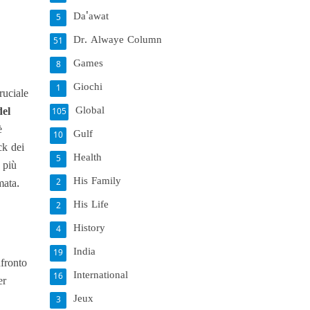
Da'awat
5
Dr. Alwaye Column
51
Games
8
Giochi
1
ruciale
Global
del
105
è
Gulf
10
ck dei
Health
5
 più
His Family
mata.
2
His Life
2
History
4
India
19
fronto
International
16
er
Jeux
3