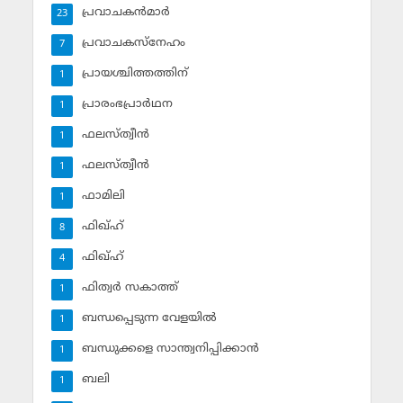
പ്രവാചകന്‍മാര്‍
23
പ്രവാചകസ്‌നേഹം
7
പ്രായശ്ചിത്തത്തിന്
1
പ്രാരംഭപ്രാര്‍ഥന
1
ഫലസ്ത്വീൻ
1
ഫലസ്ത്വീൻ
1
ഫാമിലി
1
ഫിഖ്ഹ്
8
ഫിഖ്ഹ്‌
4
ഫിത്വര്‍ സകാത്ത്‌
1
ബന്ധപ്പെടുന്ന വേളയില്‍
1
ബന്ധുക്കളെ സാന്ത്വനിപ്പിക്കാന്‍
1
ബലി
1