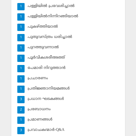
പള്ളിയില്‍ പ്രവേശിച്ചാല്‍
1
പള്ളിയില്‍നിന്നിറങ്ങിയാല്‍
1
പുകഴ്ത്തിയാല്‍
1
പുതുവസ്ത്രം ധരിച്ചാല്‍
1
പുറത്തുവന്നാല്‍
1
പൂര്‍വികശരീഅത്ത്
1
പേമാരി നിറുത്താന്‍
1
പ്രചാരണം
1
പ്രതിജ്ഞാനിയമങ്ങള്‍
1
പ്രധാന ഘടകങ്ങള്‍
3
പ്രബോധനം
2
പ്രമാണങ്ങള്‍
1
പ്രവാചകന്മാര്‍-Q&A
3