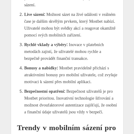
sázení.
Live sázení:
Možnost sázet na živé události v reálném
čase je dalším skvělým prvkem, který Mostbet nabízí.
Uživatelé mohou být svědky akcí a reagovat okamžitě
pomocí svých mobilních zařízení.
Rychlé vklady a výběry:
Inovace v platebních
metodách zajistí, že uživatelé mohou rychle a
bezpečně provádět finanční transakce.
Bonusy a nabídky:
Mostbet pravidelně přichází s
atraktivními bonusy pro mobilní uživatele, což zvyšuje
motivaci k sázení přes mobilní aplikaci.
Bezpečnostní opatření:
Bezpečnost uživatelů je pro
Mostbet prioritou. Inovativní technologie šifrování a
možnost dvoufaktorové autentizace zajišťují, že osobní
a finanční údaje uživatelů jsou vždy v bezpečí.
Trendy v mobilním sázení pro