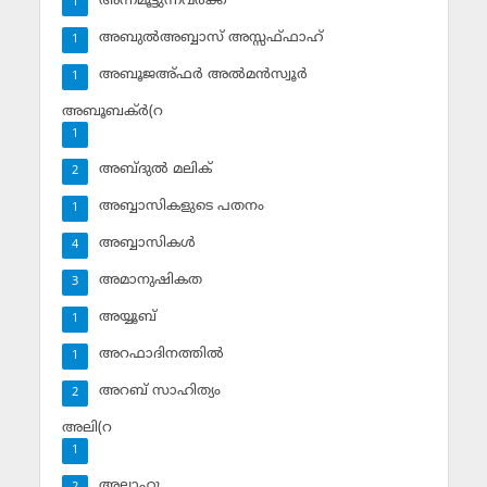
അന്നമൂട്ടുന്നവര്‍ക്ക്
1
അബുല്‍അബ്ബാസ് അസ്സഫ്ഫാഹ്‌
1
അബൂജഅ്ഫര്‍ അല്‍മന്‍സ്വൂര്‍
1
അബൂബക്ര്‍(റ
1
അബ്ദുല്‍ മലിക്‌
2
അബ്ബാസികളുടെ പതനം
1
അബ്ബാസികള്‍
4
അമാനുഷികത
3
അയ്യൂബ്‌
1
അറഫാദിനത്തില്‍
1
അറബ് സാഹിത്യം
2
അലി(റ
1
അല്ലാഹു