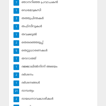
ഞാനറിഞ്ഞ പ്രവാചകന്‍
7
ഡെമോക്രസി
1
തത്ത്വചിന്തകര്‍
3
തഫ്‌സീറുകള്‍
1
തവക്കുല്‍
1
തെരഞ്ഞെടുപ്പ്
2
തെറ്റുധാരണകള്‍
5
തൗറാത്ത്
1
ദജ്ജാലില്‍നിന്ന് അഭയം
1
ദര്‍ശനം
2
ദര്‍ശനങ്ങള്‍
1
ദാമ്പത്യം
21
ദായധനാവകാശികള്‍
2