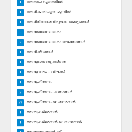
അത്തഹിയ്യാത്തില്‍
1
അധികാരിയുടെ മുമ്പില്‍
1
അധിനിവേശവിരുദ്ധപോരാട്ടങ്ങള്‍
1
അനന്തരാവകാശം
5
അനന്തരാവകാശം-ലേഖനങ്ങള്‍
2
അനിഷ്ടങ്ങള്‍
1
അനുമോദനപ്രാര്‍ഥന
1
അനുവാദം – വിലക്ക്‌
1
അനുഷ്ഠാനം
1
അനുഷ്ഠാനം-പഠനങ്ങള്‍
2
അനുഷ്ഠാനം-ലേഖനങ്ങള്‍
29
അന്ത്യകര്‍മങ്ങള്‍
1
അന്ത്യകര്‍മങ്ങള്‍-ലേഖനങ്ങള്‍
1