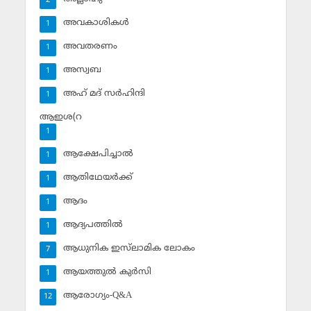
2
അവകാശികള്‍
1
അവതരണം
1
അസ്വബ
1
അഹ് മദ് സര്‍ഹിന്ദി
1
ആഇശ(റ
1
ആക്ഷേപിച്ചാല്‍
1
ആതിഥേയര്‍ക്ക്
1
ആദം
1
ആദ്യപത്തില്‍
1
ആധുനിക ഇസ്‌ലാമിക ലോകം
7
ആയത്തുല്‍ കുര്‍സി
1
ആരോഗ്യം-Q&A
12