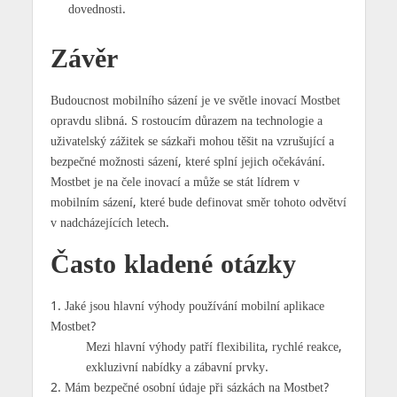
dovednosti.
Závěr
Budoucnost mobilního sázení je ve světle inovací Mostbet
opravdu slibná. S rostoucím důrazem na technologie a
uživatelský zážitek se sázkaři mohou těšit na vzrušující a
bezpečné možnosti sázení, které splní jejich očekávání.
Mostbet je na čele inovací a může se stát lídrem v
mobilním sázení, které bude definovat směr tohoto odvětví
v nadcházejících letech.
Často kladené otázky
1. Jaké jsou hlavní výhody používání mobilní aplikace
Mostbet?
Mezi hlavní výhody patří flexibilita, rychlé reakce,
exkluzivní nabídky a zábavní prvky.
2. Mám bezpečné osobní údaje při sázkách na Mostbet?