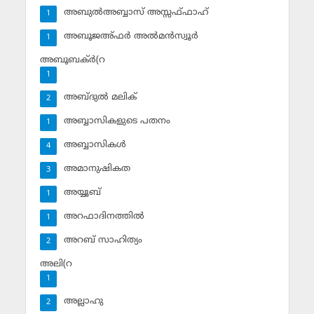
അബുല്‍അബ്ബാസ് അസ്സഫ്ഫാഹ്‌
1
അബൂജഅ്ഫര്‍ അല്‍മന്‍സ്വൂര്‍
1
അബൂബക്ര്‍(റ
1
അബ്ദുല്‍ മലിക്‌
2
അബ്ബാസികളുടെ പതനം
1
അബ്ബാസികള്‍
4
അമാനുഷികത
3
അയ്യൂബ്‌
1
അറഫാദിനത്തില്‍
1
അറബ് സാഹിത്യം
2
അലി(റ
1
അല്ലാഹു
2