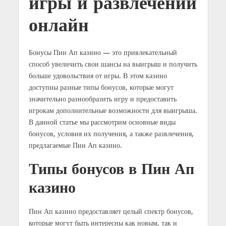
игры и развлечений
онлайн
Бонусы Пин Ап казино — это привлекательный
способ увеличить свои шансы на выигрыш и получить
больше удовольствия от игры. В этом казино
доступны разные типы бонусов, которые могут
значительно разнообразить игру и предоставить
игрокам дополнительные возможности для выигрыша.
В данной статье мы рассмотрим основные виды
бонусов, условия их получения, а также развлечения,
предлагаемые Пин Ап казино.
Типы бонусов в Пин Ап
казино
Пин Ап казино предоставляет целый спектр бонусов,
которые могут быть интересны как новым, так и