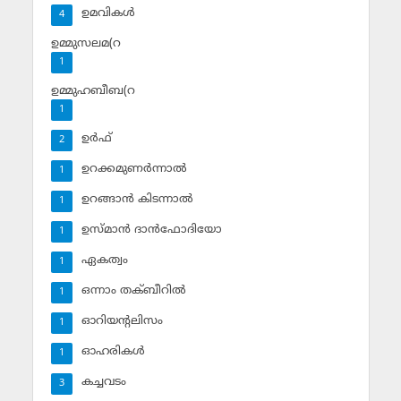
ഉമവികള്‍
4
ഉമ്മുസലമ(റ
1
ഉമ്മുഹബീബ(റ
1
ഉര്‍ഫ്
2
ഉറക്കമുണര്‍ന്നാല്‍
1
ഉറങ്ങാന്‍ കിടന്നാല്‍
1
ഉസ്മാന്‍ ദാന്‍ഫോദിയോ
1
ഏകത്വം
1
ഒന്നാം തക്ബീറില്‍
1
ഓറിയന്റലിസം
1
ഓഹരികള്‍
1
കച്ചവടം
3