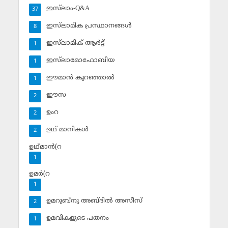
ഇസ്‌ലാം-Q&A
37
ഇസ്‌ലാമിക പ്രസ്ഥാനങ്ങള്‍
8
ഇസ്‌ലാമിക് ആര്‍ട്ട്
1
ഇസ്‌ലാമോഫോബിയ
1
ഈമാന്‍ കുറഞ്ഞാല്‍
1
ഈസ
2
ഉംറ
2
ഉഥ് മാനികള്‍
2
ഉഥ്മാന്‍(റ
1
ഉമര്‍(റ
1
ഉമറുബ്‌നു അബ്ദില്‍ അസീസ്‌
2
ഉമവികളുടെ പതനം
1