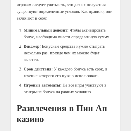
игрокам следует учитывать, что для их получения
существуют определенные условия. Как правило, они
включают в себя:
Минимальный депозит:
Чтобы активировать
бонус, необходимо внести определенную сумму.
Вейджер:
Бонусные средства нужно отыграть
несколько раз, прежде чем их можно будет
вывести.
Срок действия:
У каждого бонуса есть срок, в
течение которого его нужно использовать.
Игровые автоматы:
Не все игры участвуют в
отыгрыше бонуса на равных условиях.
Развлечения в Пин Ап
казино