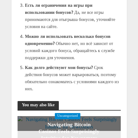
Есть ли ограничения на игры при
использовании бонусов?
Да, не все игры
принимаются для отыгрыша бонусов, уточняйте
условия на сайте.
Можно ли использовать несколько бонусов
одновременно?
Обычно нет, но всё зависит от
условий каждого бонуса, обращайтесь к службе
поддержки для уточнения.
Как долго действуют мои бонусы?
Срок
действия бонусов может варьироваться, поэтому
обязательно ознакомьтесь с условиями каждого из
них.
You may also like
Uncategorized
Navigating Bitcoin
Casinos Feels Surprisingly