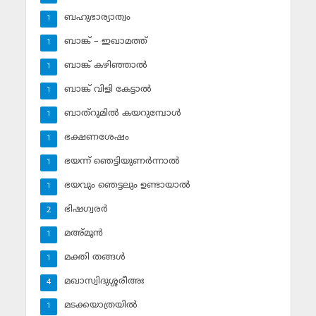
ബഹുഭാര്യാത്വം
1
ബാങ്ക് – ഇഖാമത്ത്
1
ബാങ്ക് കഴിഞ്ഞാല്‍
1
ബാങ്ക് വിളി കേട്ടാല്‍
1
ബാത്‌റൂമില്‍ കയറുമ്പോള്‍
1
ഭക്ഷണശേഷം
1
ഭയന്ന് ഞെട്ടിയുണര്‍ന്നാല്‍
1
ഭയവും ഞെട്ടലും ഉണ്ടായാല്‍
1
ഭിഷഗ്വരര്‍
2
മഅ്മൂന്‍
1
മക്തി തങ്ങള്‍
1
മഖാസ്വിദുശ്ശരീഅഃ
4
മടക്കയാത്രയില്‍
1