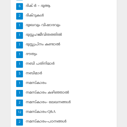
ദിക് ര്‍ – ദുആ
6
ദിക്‌റുകള്‍
2
ദുഃഖവും വിഷാദവും
1
ദുസ്സഹജീവിതത്തില്‍
1
ദുസ്സ്വപ്‌നം കണ്ടാല്‍
1
ദൗത്യം
1
നബി പത്‌നിമാര്‍
1
നബിമാര്‍
5
നമസ്‌കാരം
1
നമസ്‌കാരം കഴിഞ്ഞാല്‍
1
നമസ്‌കാരം- ലേഖനങ്ങള്‍
2
നമസ്‌കാരം-Q&A
12
നമസ്‌കാരം-പഠനങ്ങള്‍
2