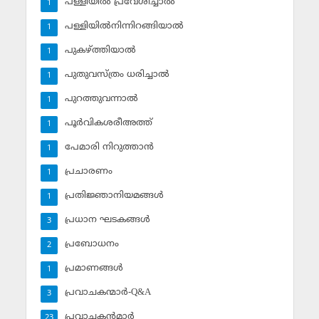
പള്ളിയില്‍ പ്രവേശിച്ചാല്‍
1
പള്ളിയില്‍നിന്നിറങ്ങിയാല്‍
1
പുകഴ്ത്തിയാല്‍
1
പുതുവസ്ത്രം ധരിച്ചാല്‍
1
പുറത്തുവന്നാല്‍
1
പൂര്‍വികശരീഅത്ത്
1
പേമാരി നിറുത്താന്‍
1
പ്രചാരണം
1
പ്രതിജ്ഞാനിയമങ്ങള്‍
1
പ്രധാന ഘടകങ്ങള്‍
3
പ്രബോധനം
2
പ്രമാണങ്ങള്‍
1
പ്രവാചകന്മാര്‍-Q&A
3
പ്രവാചകന്‍മാര്‍
23