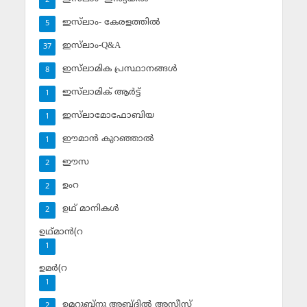
2
ഇസ്‌ലാം- കേരളത്തില്‍
5
ഇസ്‌ലാം-Q&A
37
ഇസ്‌ലാമിക പ്രസ്ഥാനങ്ങള്‍
8
ഇസ്‌ലാമിക് ആര്‍ട്ട്
1
ഇസ്‌ലാമോഫോബിയ
1
ഈമാന്‍ കുറഞ്ഞാല്‍
1
ഈസ
2
ഉംറ
2
ഉഥ് മാനികള്‍
2
ഉഥ്മാന്‍(റ
1
ഉമര്‍(റ
1
ഉമറുബ്‌നു അബ്ദില്‍ അസീസ്‌
2