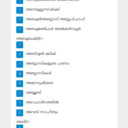
1
അന്നമൂട്ടുന്നവര്‍ക്ക്
1
അബുല്‍അബ്ബാസ് അസ്സഫ്ഫാഹ്‌
1
അബൂജഅ്ഫര്‍ അല്‍മന്‍സ്വൂര്‍
1
അബൂബക്ര്‍(റ
1
അബ്ദുല്‍ മലിക്‌
2
അബ്ബാസികളുടെ പതനം
1
അബ്ബാസികള്‍
4
അമാനുഷികത
3
അയ്യൂബ്‌
1
അറഫാദിനത്തില്‍
1
അറബ് സാഹിത്യം
2
അലി(റ
1