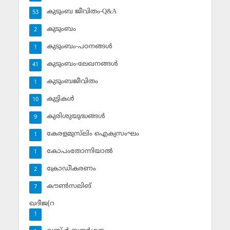
കുടുംബ ജീവിതം-Q&A
53
കുടുംബം
2
കുടുംബം-പഠനങ്ങള്‍
1
കുടുംബം-ലേഖനങ്ങള്‍
41
കുടുംബജീവിതം
1
കുട്ടികള്‍
10
കുരിശുയുദ്ധങ്ങള്‍
9
കേരളമുസ്‌ലിം ഐക്യസംഘം
1
കോപംതോന്നിയാല്‍
1
ക്രോഡീകരണം
2
കൗണ്‍സലിങ്‌
7
ഖദീജ(റ
1