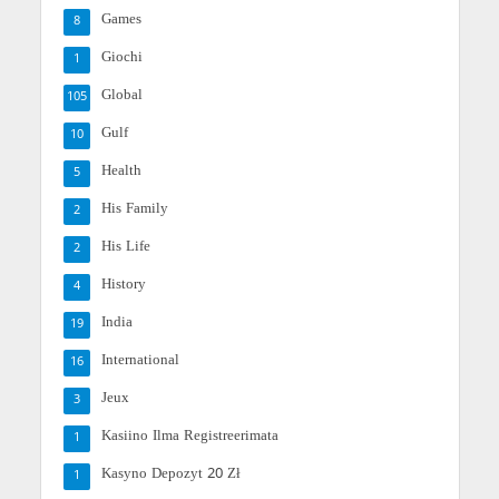
Games
8
Giochi
1
Global
105
Gulf
10
Health
5
His Family
2
His Life
2
History
4
India
19
International
16
Jeux
3
Kasiino Ilma Registreerimata
1
Kasyno Depozyt 20 Zł
1