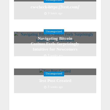
Uncategorized
cw-check-https://test.com/
9 hours ago
Uncategorized
Navigating Bitcoin
Casinos Feels Surprisingly
Intuitive for Newcomers
3 weeks ago
Uncategorized
Test Post Created
3 weeks ago