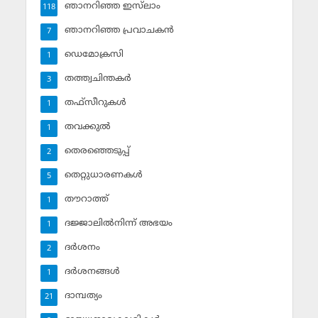
ഞാനറിഞ്ഞ ഇസ്‌ലാം
118
ഞാനറിഞ്ഞ പ്രവാചകന്‍
7
ഡെമോക്രസി
1
തത്ത്വചിന്തകര്‍
3
തഫ്‌സീറുകള്‍
1
തവക്കുല്‍
1
തെരഞ്ഞെടുപ്പ്
2
തെറ്റുധാരണകള്‍
5
തൗറാത്ത്
1
ദജ്ജാലില്‍നിന്ന് അഭയം
1
ദര്‍ശനം
2
ദര്‍ശനങ്ങള്‍
1
ദാമ്പത്യം
21