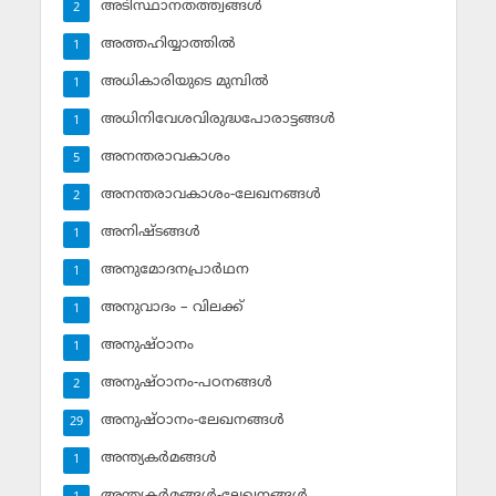
അടിസ്ഥാനതത്ത്വങ്ങള്‍
2
അത്തഹിയ്യാത്തില്‍
1
അധികാരിയുടെ മുമ്പില്‍
1
അധിനിവേശവിരുദ്ധപോരാട്ടങ്ങള്‍
1
അനന്തരാവകാശം
5
അനന്തരാവകാശം-ലേഖനങ്ങള്‍
2
അനിഷ്ടങ്ങള്‍
1
അനുമോദനപ്രാര്‍ഥന
1
അനുവാദം – വിലക്ക്‌
1
അനുഷ്ഠാനം
1
അനുഷ്ഠാനം-പഠനങ്ങള്‍
2
അനുഷ്ഠാനം-ലേഖനങ്ങള്‍
29
അന്ത്യകര്‍മങ്ങള്‍
1
അന്ത്യകര്‍മങ്ങള്‍-ലേഖനങ്ങള്‍