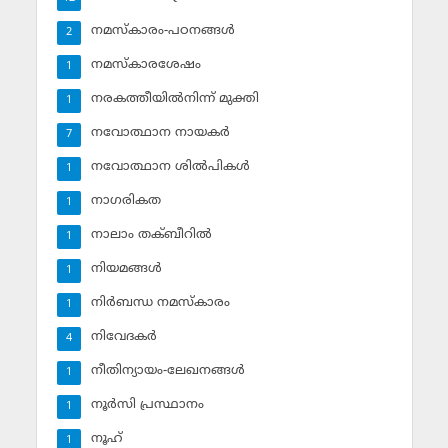
നമസ്‌കാരം-പഠനങ്ങള്‍
2
നമസ്‌കാരശേഷം
1
നരകത്തീയില്‍നിന്ന് മുക്തി
1
നവോത്ഥാന നായകര്‍
7
നവോത്ഥാന ശില്‍പികള്‍
1
നാഗരികത
1
നാലാം തക്ബീറില്‍
1
നിയമങ്ങള്‍
1
നിര്‍ബന്ധ നമസ്‌കാരം
1
നിവേദകര്‍
4
നീതിന്യായം-ലേഖനങ്ങള്‍
1
നൂര്‍സി പ്രസ്ഥാനം
1
നൂഹ്‌
1