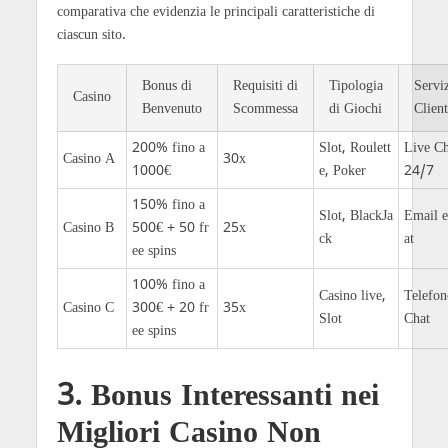
comparativa che evidenzia le principali caratteristiche di
ciascun sito.
Bonus di
Requisiti di
Tipologia
Servi
Casino
Benvenuto
Scommessa
di Giochi
Client
200% fino a
Slot, Roulett
Live Ch
Casino A
30x
1000€
e, Poker
24/7
150% fino a
Slot, BlackJa
Email 
Casino B
500€ + 50 fr
25x
ck
at
ee spins
100% fino a
Casino live,
Telefon
Casino C
300€ + 20 fr
35x
Slot
Chat
ee spins
3. Bonus Interessanti nei
Migliori Casino Non