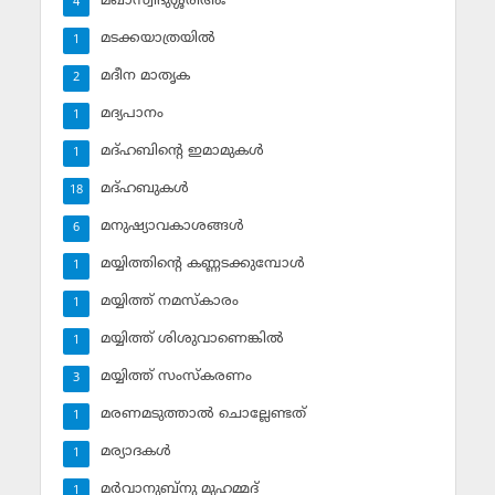
മഖാസ്വിദുശ്ശരീഅഃ
4
മടക്കയാത്രയില്‍
1
മദീന മാതൃക
2
മദ്യപാനം
1
മദ്ഹബിന്റെ ഇമാമുകള്‍
1
മദ്ഹബുകള്‍
18
മനുഷ്യാവകാശങ്ങള്‍
6
മയ്യിത്തിന്റെ കണ്ണടക്കുമ്പോള്‍
1
മയ്യിത്ത് നമസ്‌കാരം
1
മയ്യിത്ത് ശിശുവാണെങ്കില്‍
1
മയ്യിത്ത് സംസ്‌കരണം
3
മരണമടുത്താല്‍ ചൊല്ലേണ്ടത്
1
മര്യാദകള്‍
1
മര്‍വാനുബ്‌നു മുഹമ്മദ്
1