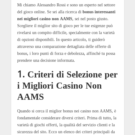
Mi chiamo Alessandro Rossi e sono un esperto nel settore
del gioco online. Se sei alla ricerca di
bonus interessanti
nei migliori casino non AAMS
, sei nel posto giusto.
Scegliere il miglior sito di gioco per le tue esigenze può
rivelarsi un compito difficile, specialmente con la varietà
di opzioni disponibili. In questo articolo, ti guiderò
attraverso una comparazione dettagliata delle offerte di
bonus, i loro punti di forza e debolezza, affinché tu possa
prendere una decisione informata.
1. Criteri di Selezione per
i Migliori Casino Non
AAMS
Quando si cerca il miglior bonus nei casino non AAMS, è
fondamentale considerare diversi criteri. Prima di tutto, la
varietà di giochi offerti, la qualità del servizio clienti e la
sicurezza del sito. Ecco un elenco dei criteri principali da