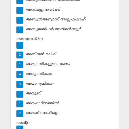
1
അന്നമൂട്ടുന്നവര്‍ക്ക്
1
അബുല്‍അബ്ബാസ് അസ്സഫ്ഫാഹ്‌
1
അബൂജഅ്ഫര്‍ അല്‍മന്‍സ്വൂര്‍
1
അബൂബക്ര്‍(റ
1
അബ്ദുല്‍ മലിക്‌
2
അബ്ബാസികളുടെ പതനം
1
അബ്ബാസികള്‍
4
അമാനുഷികത
3
അയ്യൂബ്‌
1
അറഫാദിനത്തില്‍
1
അറബ് സാഹിത്യം
2
അലി(റ
1