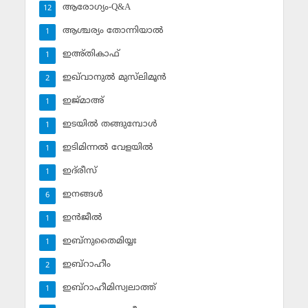
ആരോഗ്യം-Q&A
12
ആശ്ചര്യം തോന്നിയാല്‍
1
ഇഅ്തികാഫ്‌
1
ഇഖ്‌വാനുല്‍ മുസ്‌ലിമൂന്‍
2
ഇജ്മാഅ്
1
ഇടയില്‍ തങ്ങുമ്പോള്‍
1
ഇടിമിന്നല്‍ വേളയില്‍
1
ഇദ്‌രീസ്‌
1
ഇനങ്ങള്‍
6
ഇന്‍ജീല്‍
1
ഇബ്‌നുതൈമിയ്യഃ
1
ഇബ്‌റാഹീം
2
ഇബ്‌റാഹീമിസ്വലാത്ത്
1