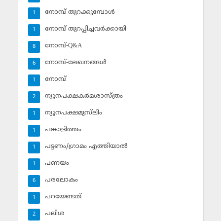
നോമ്പ് തുറക്കുമ്പോള്‍
1
നോമ്പ് തുറപ്പിച്ചവര്‍ക്കായി
1
നോമ്പ്-Q&A
8
നോമ്പ്-ലേഖനങ്ങള്‍
6
നോമ്പ്‌
1
ന്യൂനപക്ഷകര്‍മശാസ്ത്രം
2
ന്യൂനപക്ഷമുസ്‌ലിം
1
പങ്കാളിത്തം
1
പട്ടണം/ഗ്രാമം എത്തിയാല്‍
1
പണയം
1
പരലോകം
6
പറയേണ്ടത്
1
പലിശ
2