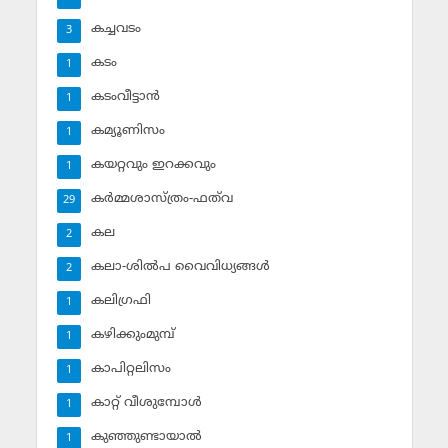
കച്ചവടം
3
കടം
1
കടംവീട്ടാന്‍
1
കമ്യൂണിസം
1
കയറ്റവും ഇറക്കവും
1
കര്‍മ്മശാസ്ത്രം-ഫത്‌വ
29
കല
2
കലാ-ശില്‍പ വൈവിധ്യങ്ങള്‍
2
കലിഗ്രഫി
1
കഴിക്കുംമുമ്പ്
1
കാപിറ്റലിസം
1
കാറ്റ് വീശുമ്പോള്‍
1
കുഞ്ഞുണ്ടായാല്‍
1