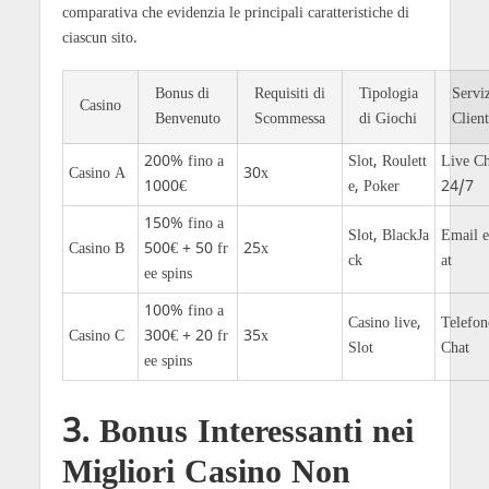
comparativa che evidenzia le principali caratteristiche di
ciascun sito.
Bonus di
Requisiti di
Tipologia
Servi
Casino
Benvenuto
Scommessa
di Giochi
Client
200% fino a
Slot, Roulett
Live Ch
Casino A
30x
1000€
e, Poker
24/7
150% fino a
Slot, BlackJa
Email 
Casino B
500€ + 50 fr
25x
ck
at
ee spins
100% fino a
Casino live,
Telefon
Casino C
300€ + 20 fr
35x
Slot
Chat
ee spins
3. Bonus Interessanti nei
Migliori Casino Non