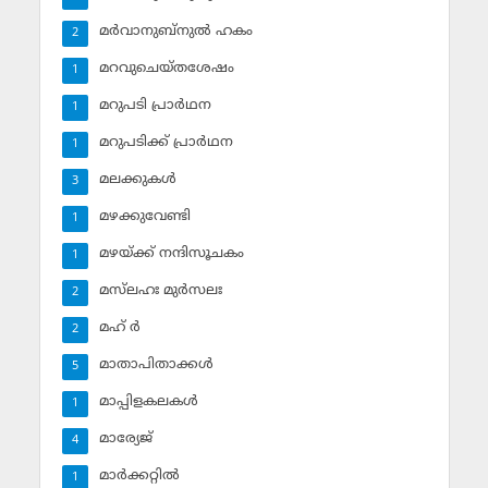
മര്‍വാനുബ്‌നുല്‍ ഹകം
2
മറവുചെയ്തശേഷം
1
മറുപടി പ്രാര്‍ഥന
1
മറുപടിക്ക് പ്രാര്‍ഥന
1
മലക്കുകള്‍
3
മഴക്കുവേണ്ടി
1
മഴയ്ക്ക് നന്ദിസൂചകം
1
മസ്‌ലഹഃ മുര്‍സലഃ
2
മഹ് ര്‍
2
മാതാപിതാക്കള്‍
5
മാപ്പിളകലകള്‍
1
മാര്യേജ്
4
മാര്‍ക്കറ്റില്‍
1