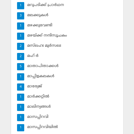
മറുപടിക്ക് പ്രാര്‍ഥന
1
മലക്കുകള്‍
3
മഴക്കുവേണ്ടി
1
മഴയ്ക്ക് നന്ദിസൂചകം
1
മസ്‌ലഹഃ മുര്‍സലഃ
2
മഹ് ര്‍
2
മാതാപിതാക്കള്‍
5
മാപ്പിളകലകള്‍
1
മാര്യേജ്
4
മാര്‍ക്കറ്റില്‍
1
മാലിന്യങ്ങള്‍
1
മാസപ്പിറവി
1
മാസപ്പിറവിയില്‍
1