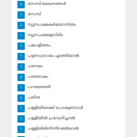
നോമ്പ്-ലേഖനങ്ങള്‍
6
നോമ്പ്‌
1
ന്യൂനപക്ഷകര്‍മശാസ്ത്രം
2
ന്യൂനപക്ഷമുസ്‌ലിം
1
പങ്കാളിത്തം
1
പട്ടണം/ഗ്രാമം എത്തിയാല്‍
1
പണയം
1
പരലോകം
6
പറയേണ്ടത്
1
പലിശ
2
പള്ളിയിലേക്ക് പോകുമ്പോള്‍
1
പള്ളിയില്‍ പ്രവേശിച്ചാല്‍
1
പള്ളിയില്‍നിന്നിറങ്ങിയാല്‍
1