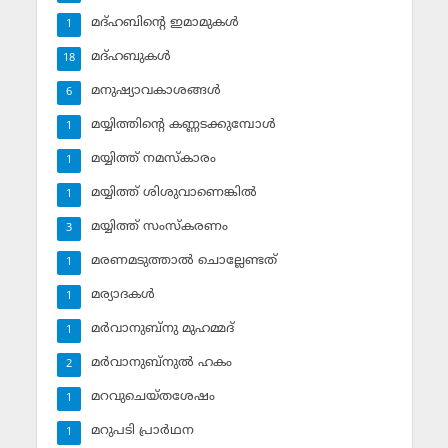
മദ്ഹബിന്റെ ഇമാമുകള്‍
1
മദ്ഹബുകള്‍
18
മനുഷ്യാവകാശങ്ങള്‍
6
മയ്യിത്തിന്റെ കണ്ണടക്കുമ്പോള്‍
1
മയ്യിത്ത് നമസ്‌കാരം
1
മയ്യിത്ത് ശിശുവാണെങ്കില്‍
1
മയ്യിത്ത് സംസ്‌കരണം
3
മരണമടുത്താല്‍ ചൊല്ലേണ്ടത്
1
മര്യാദകള്‍
1
മര്‍വാനുബ്‌നു മുഹമ്മദ്
1
മര്‍വാനുബ്‌നുല്‍ ഹകം
2
മറവുചെയ്തശേഷം
1
മറുപടി പ്രാര്‍ഥന
1