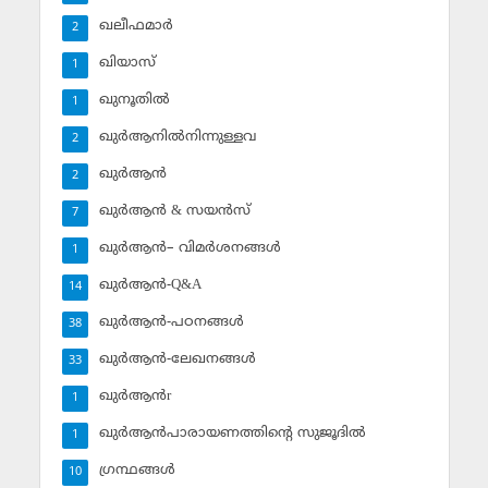
ഖലീഫമാര്‍
2
ഖിയാസ്
1
ഖുനൂതില്‍
1
ഖുര്‍ആനില്‍നിന്നുള്ളവ
2
ഖുര്‍ആന്‍
2
ഖുര്‍ആന്‍ & സയന്‍സ്‌
7
ഖുര്‍ആന്‍– വിമര്‍ശനങ്ങള്‍
1
ഖുര്‍ആന്‍-Q&A
14
ഖുര്‍ആന്‍-പഠനങ്ങള്‍
38
ഖുര്‍ആന്‍-ലേഖനങ്ങള്‍
33
ഖുര്‍ആന്‍r
1
ഖുര്‍ആന്‍പാരായണത്തിന്റെ സുജൂദില്‍
1
ഗ്രന്ഥങ്ങള്‍
10