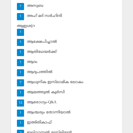
അസ്വബ
1
അഹ് മദ് സര്‍ഹിന്ദി
1
ആഇശ(റ
1
ആക്ഷേപിച്ചാല്‍
1
ആതിഥേയര്‍ക്ക്
1
ആദം
1
ആദ്യപത്തില്‍
1
ആധുനിക ഇസ്‌ലാമിക ലോകം
7
ആയത്തുല്‍ കുര്‍സി
1
ആരോഗ്യം-Q&A
12
ആശ്ചര്യം തോന്നിയാല്‍
1
ഇഅ്തികാഫ്‌
1
ഇഖ്‌വാനുല്‍ മുസ്‌ലിമൂന്‍