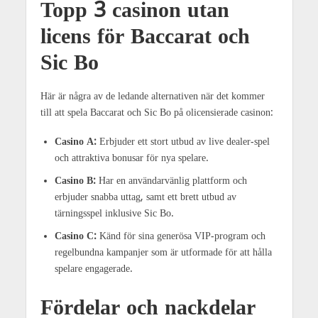
Topp 3 casinon utan
licens för Baccarat och
Sic Bo
Här är några av de ledande alternativen när det kommer
till att spela Baccarat och Sic Bo på olicensierade casinon:
Casino A:
Erbjuder ett stort utbud av live dealer-spel
och attraktiva bonusar för nya spelare.
Casino B:
Har en användarvänlig plattform och
erbjuder snabba uttag, samt ett brett utbud av
tärningsspel inklusive Sic Bo.
Casino C:
Känd för sina generösa VIP-program och
regelbundna kampanjer som är utformade för att hålla
spelare engagerade.
Fördelar och nackdelar