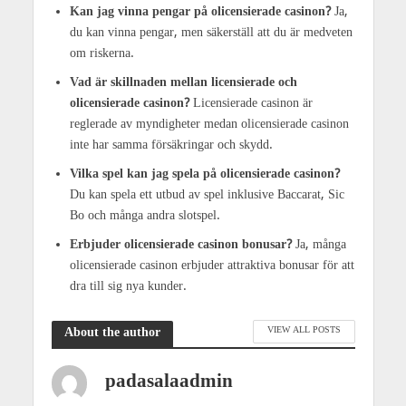
Kan jag vinna pengar på olicensierade casinon?
Ja,
du kan vinna pengar, men säkerställ att du är medveten
om riskerna.
Vad är skillnaden mellan licensierade och
olicensierade casinon?
Licensierade casinon är
reglerade av myndigheter medan olicensierade casinon
inte har samma försäkringar och skydd.
Vilka spel kan jag spela på olicensierade casinon?
Du kan spela ett utbud av spel inklusive Baccarat, Sic
Bo och många andra slotspel.
Erbjuder olicensierade casinon bonusar?
Ja, många
olicensierade casinon erbjuder attraktiva bonusar för att
dra till sig nya kunder.
VIEW ALL POSTS
About the author
padasalaadmin