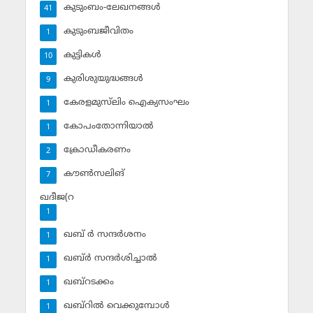
കുടുംബം-ലേഖനങ്ങള്‍
41
കുടുംബജീവിതം
1
കുട്ടികള്‍
10
കുരിശുയുദ്ധങ്ങള്‍
9
കേരളമുസ്‌ലിം ഐക്യസംഘം
1
കോപംതോന്നിയാല്‍
1
ക്രോഡീകരണം
2
കൗണ്‍സലിങ്‌
7
ഖദീജ(റ
1
ഖബ് ര്‍ സന്ദര്‍ശനം
1
ഖബ്ര്‍ സന്ദര്‍ശിച്ചാല്‍
1
ഖബ്‌റടക്കം
1
ഖബ്‌റില്‍ വെക്കുമ്പോള്‍
1