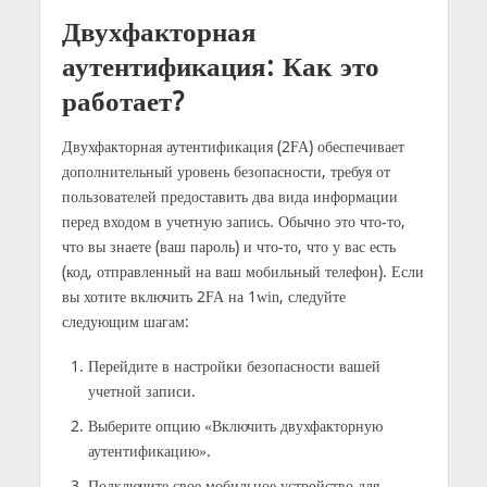
Двухфакторная
аутентификация: Как это
работает?
Двухфакторная аутентификация (2FA) обеспечивает
дополнительный уровень безопасности, требуя от
пользователей предоставить два вида информации
перед входом в учетную запись. Обычно это что-то,
что вы знаете (ваш пароль) и что-то, что у вас есть
(код, отправленный на ваш мобильный телефон). Если
вы хотите включить 2FA на 1win, следуйте
следующим шагам:
Перейдите в настройки безопасности вашей
учетной записи.
Выберите опцию «Включить двухфакторную
аутентификацию».