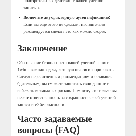
подозрительных действий с вашей учетной
записью.
Включите двухфакторную аутентификацию:
Если вы еще этого не сделали, настоятельно
рекомендуется сделать это как можно скорее.
Заключение
Обеспечение безопасности вашей учетной записи
1win – важная задача, которую нельзя игнорировать.
Следуя перечисленным рекомендациям и оставаясь
бдительным, вы сможете защитить свои данные и
избежать возможных рисков. Помните, что только вы
несете ответственность за сохранность своей учетной
записи и её безопасности.
Часто задаваемые
вопросы (FAQ)