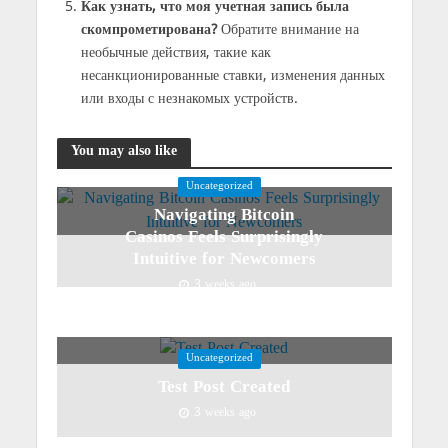
Как узнать, что моя учетная запись была
скомпрометирована?
Обратите внимание на
необычные действия, такие как
несанкционированные ставки, изменения данных
или входы с незнакомых устройств.
You may also like
Uncategorized
Navigating Bitcoin
Casinos Feels Surprisingly
Intuitive for Newcomers
3 weeks ago
Uncategorized
Test Post Created
3 weeks ago