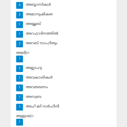
അബ്ബാസികള്‍
4
അമാനുഷികത
3
അയ്യൂബ്‌
1
അറഫാദിനത്തില്‍
1
അറബ് സാഹിത്യം
2
അലി(റ
1
അല്ലാഹു
2
അവകാശികള്‍
1
അവതരണം
1
അസ്വബ
1
അഹ് മദ് സര്‍ഹിന്ദി
1
ആഇശ(റ
1