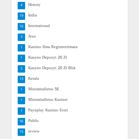
History
4
India
19
International
16
Jeux
3
Kasiino Ilma Registreerimata
1
Kasyno Depozyt 20 Zł
1
Kasyno Depozyt 20 Zł Blik
2
Kerala
13
Minimitalletus 5E
1
Minimitalletus Kasinot
1
Paynplay Kasiino Eesti
1
Public
56
review
15