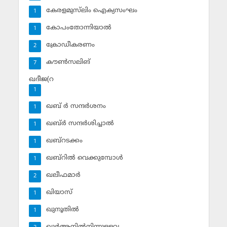
കേരളമുസ്‌ലിം ഐക്യസംഘം
1
കോപംതോന്നിയാല്‍
1
ക്രോഡീകരണം
2
കൗണ്‍സലിങ്‌
7
ഖദീജ(റ
1
ഖബ് ര്‍ സന്ദര്‍ശനം
1
ഖബ്ര്‍ സന്ദര്‍ശിച്ചാല്‍
1
ഖബ്‌റടക്കം
1
ഖബ്‌റില്‍ വെക്കുമ്പോള്‍
1
ഖലീഫമാര്‍
2
ഖിയാസ്
1
ഖുനൂതില്‍
1
ഖുര്‍ആനില്‍നിന്നുള്ളവ