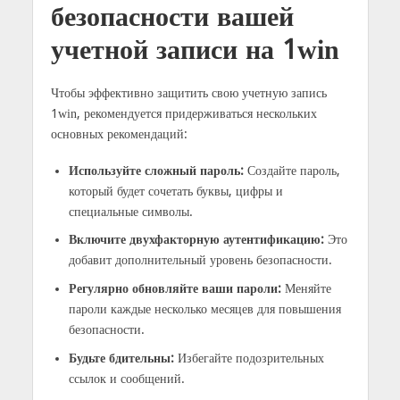
безопасности вашей
учетной записи на 1win
Чтобы эффективно защитить свою учетную запись
1win, рекомендуется придерживаться нескольких
основных рекомендаций:
Используйте сложный пароль:
Создайте пароль,
который будет сочетать буквы, цифры и
специальные символы.
Включите двухфакторную аутентификацию:
Это
добавит дополнительный уровень безопасности.
Регулярно обновляйте ваши пароли:
Меняйте
пароли каждые несколько месяцев для повышения
безопасности.
Будьте бдительны:
Избегайте подозрительных
ссылок и сообщений.