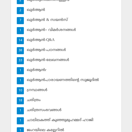
2
ഖുര്‍ആന്‍
2
ഖുര്‍ആന്‍ & സയന്‍സ്‌
7
ഖുര്‍ആന്‍– വിമര്‍ശനങ്ങള്‍
1
ഖുര്‍ആന്‍-Q&A
14
ഖുര്‍ആന്‍-പഠനങ്ങള്‍
38
ഖുര്‍ആന്‍-ലേഖനങ്ങള്‍
33
ഖുര്‍ആന്‍r
1
ഖുര്‍ആന്‍പാരായണത്തിന്റെ സുജൂദില്‍
1
ഗ്രന്ഥങ്ങള്‍
10
ചരിത്രം
18
ചരിത്രസംഭവങ്ങള്‍
1
ചാലിലകത്ത് കുഞ്ഞുമുഹമ്മദ് ഹാജി
1
ജംറയിലെ കല്ലേറില്‍
1