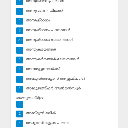
അനുമോദനപ്രാര്‍ഥന
1
അനുവാദം – വിലക്ക്‌
1
അനുഷ്ഠാനം
1
അനുഷ്ഠാനം-പഠനങ്ങള്‍
2
അനുഷ്ഠാനം-ലേഖനങ്ങള്‍
29
അന്ത്യകര്‍മങ്ങള്‍
1
അന്ത്യകര്‍മങ്ങള്‍-ലേഖനങ്ങള്‍
1
അന്നമൂട്ടുന്നവര്‍ക്ക്
1
അബുല്‍അബ്ബാസ് അസ്സഫ്ഫാഹ്‌
1
അബൂജഅ്ഫര്‍ അല്‍മന്‍സ്വൂര്‍
1
അബൂബക്ര്‍(റ
1
അബ്ദുല്‍ മലിക്‌
2
അബ്ബാസികളുടെ പതനം
1