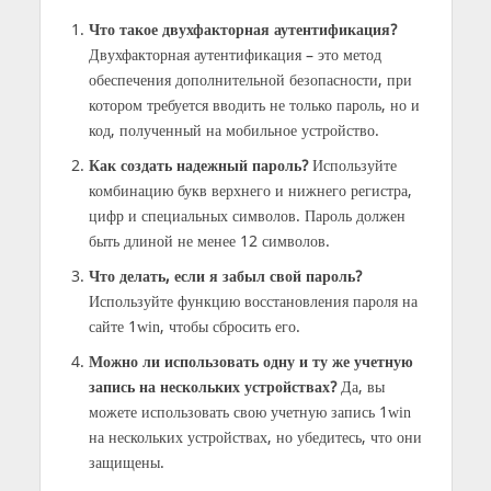
Что такое двухфакторная аутентификация?
Двухфакторная аутентификация – это метод
обеспечения дополнительной безопасности, при
котором требуется вводить не только пароль, но и
код, полученный на мобильное устройство.
Как создать надежный пароль?
Используйте
комбинацию букв верхнего и нижнего регистра,
цифр и специальных символов. Пароль должен
быть длиной не менее 12 символов.
Что делать, если я забыл свой пароль?
Используйте функцию восстановления пароля на
сайте 1win, чтобы сбросить его.
Можно ли использовать одну и ту же учетную
запись на нескольких устройствах?
Да, вы
можете использовать свою учетную запись 1win
на нескольких устройствах, но убедитесь, что они
защищены.