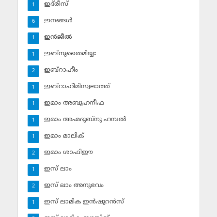
ഇദ്‌രീസ്‌
1
ഇനങ്ങള്‍
6
ഇന്‍ജീല്‍
1
ഇബ്‌നുതൈമിയ്യഃ
1
ഇബ്‌റാഹീം
2
ഇബ്‌റാഹീമിസ്വലാത്ത്
1
ഇമാം അബൂഹനീഫ
1
ഇമാം അഹ്മദുബ്‌നു ഹമ്പല്‍
1
ഇമാം മാലിക്
1
ഇമാം ശാഫിഈ
2
ഇസ് ലാം
1
ഇസ് ലാം അനുഭവം
2
ഇസ് ലാമിക ഇന്‍ഷുറന്‍സ്‌
1