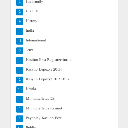
His Family
2
His Life
2
History
4
India
19
International
16
Jeux
3
Kasiino Ilma Registreerimata
1
Kasyno Depozyt 20 Zł
1
Kasyno Depozyt 20 Zł Blik
2
Kerala
13
Minimitalletus 5E
1
Minimitalletus Kasinot
1
Paynplay Kasiino Eesti
1
Public