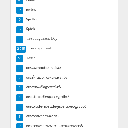
60
review
15
Spellen
3
Spiele
5
The Judgement Day
1
Uncategorized
2,785
Youth
50
അക്രമത്തിനെതിരെ
1
അടിസ്ഥാനതത്ത്വങ്ങള്‍
2
അത്തഹിയ്യാത്തില്‍
1
അധികാരിയുടെ മുമ്പില്‍
1
അധിനിവേശവിരുദ്ധപോരാട്ടങ്ങള്‍
1
അനന്തരാവകാശം
5
അനന്തരാവകാശം-ലേഖനങ്ങള്‍
2