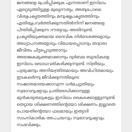
ജനങ്ങളെ പ്രേരിപ്പിക്കുക എന്നതാണ് ഇസ്‌ലാം
ഏറ്റെടുത്തിട്ടുള്ള മുഖ്യദൗത്യം. അതുപോലെ
വിശ്വപ്രകൃതത്തിനും മനുഷ്യപ്രകൃതത്തിനും
എതിരുപ്രവര്‍ത്തിക്കുന്നതില്‍നിന്ന് ജനങ്ങളെ
പിന്തിരിപ്പിക്കുന്ന ദൗത്യവും അതിനുണ്ട്.
പ്രകൃതിയുക്തമായ ദൈവിക നിര്‍ദേശങ്ങളോടും
അധ്യാപനങ്ങളോടും വിധേയപ്പെടാനും തദ്വാരാ
ജീവിതം ചിട്ടപ്പെടുത്താനും
അരാജകമുക്തമാക്കാനും ദുര്‍ബല ബുദ്ധികളെ
ഇസ്‌ലാം ബോധവത്കരിക്കുന്നുണ്ട്. സ്ത്രീയും
പുരുഷനും അനിയന്ത്രിതമായും അവിഹിതമായും
ഇടകലര്‍ന്നു ജീവിക്കുന്നതിലൂടെ
സംജാതമായേക്കാവുന്ന ധര്‍മച്യുതിയും
സ്വഭാവദൂഷ്യവും പ്രതിരോധിക്കാനുള്ള
മുന്‍കരുതലുകളും ഇസ്‌ലാം കൈക്കൊള്ളുന്നുണ്ട്.
തെറ്റായ ശിക്ഷണത്തിന്റെയോ ശിക്ഷണം ഇല്ലാതെ
പോയതിന്റെയോ ഫലമായും ഇത്യാദി
സാംസ്‌കാരിക അപചയവും സ്വഭാവദൂഷ്യവും
സംഭവിക്കും.