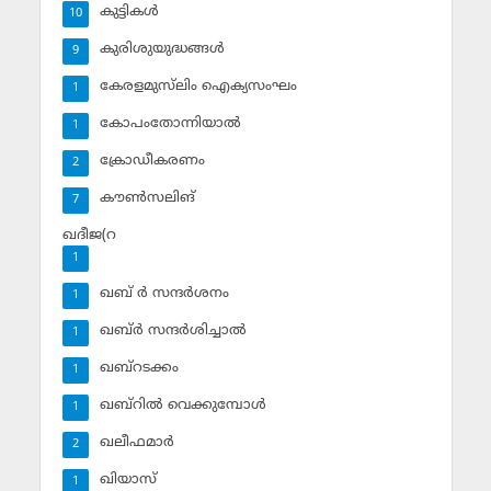
കുട്ടികള്‍
10
കുരിശുയുദ്ധങ്ങള്‍
9
കേരളമുസ്‌ലിം ഐക്യസംഘം
1
കോപംതോന്നിയാല്‍
1
ക്രോഡീകരണം
2
കൗണ്‍സലിങ്‌
7
ഖദീജ(റ
1
ഖബ് ര്‍ സന്ദര്‍ശനം
1
ഖബ്ര്‍ സന്ദര്‍ശിച്ചാല്‍
1
ഖബ്‌റടക്കം
1
ഖബ്‌റില്‍ വെക്കുമ്പോള്‍
1
ഖലീഫമാര്‍
2
ഖിയാസ്
1