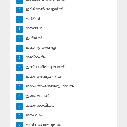
1
ഇടിമിന്നല്‍ വേളയില്‍
1
ഇദ്‌രീസ്‌
1
ഇനങ്ങള്‍
6
ഇന്‍ജീല്‍
1
ഇബ്‌നുതൈമിയ്യഃ
1
ഇബ്‌റാഹീം
2
ഇബ്‌റാഹീമിസ്വലാത്ത്
1
ഇമാം അബൂഹനീഫ
1
ഇമാം അഹ്മദുബ്‌നു ഹമ്പല്‍
1
ഇമാം മാലിക്
1
ഇമാം ശാഫിഈ
2
ഇസ് ലാം
1
ഇസ് ലാം അനുഭവം
2