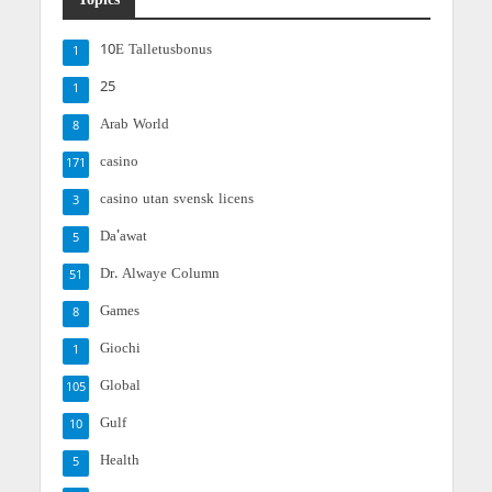
Topics
10E Talletusbonus
1
25
1
Arab World
8
casino
171
casino utan svensk licens
3
Da'awat
5
Dr. Alwaye Column
51
Games
8
Giochi
1
Global
105
Gulf
10
Health
5