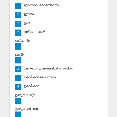
ഈമാന്‍ കുറഞ്ഞാല്‍
1
ഈസ
2
ഉംറ
2
ഉഥ് മാനികള്‍
2
ഉഥ്മാന്‍(റ
1
ഉമര്‍(റ
1
ഉമറുബ്‌നു അബ്ദില്‍ അസീസ്‌
2
ഉമവികളുടെ പതനം
1
ഉമവികള്‍
4
ഉമ്മുസലമ(റ
1
ഉമ്മുഹബീബ(റ
1