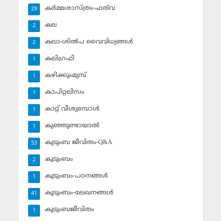
കര്‍മ്മശാസ്ത്രം-ഫത്‌വ
29
കല
2
കലാ-ശില്‍പ വൈവിധ്യങ്ങള്‍
2
കലിഗ്രഫി
1
കഴിക്കുംമുമ്പ്
1
കാപിറ്റലിസം
1
കാറ്റ് വീശുമ്പോള്‍
1
കുഞ്ഞുണ്ടായാല്‍
1
കുടുംബ ജീവിതം-Q&A
53
കുടുംബം
2
കുടുംബം-പഠനങ്ങള്‍
1
കുടുംബം-ലേഖനങ്ങള്‍
41
കുടുംബജീവിതം
1