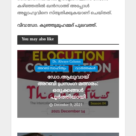
കഴിഞ്ഞതില്‍ ഖന്‍സാഅ് അപ്പോള്‍
അല്ലാഹുവിനെ സ്തുതിക്കുകയാണ് ചെയ്തത്.
വിവ:ഡോ. കുഞ്ഞുമുഹമ്മദ് പുലവത്ത്.
You may also like
Dr. Alwaye Column
അറബ് സാഹിത്യം
വാര്‍ത്തകള്‍
ഡോ.ആലുവായ്
അറബി പ്രസംഗ മത്സരം:
ഒരുക്കങ്ങൾ
പൂർത്തിയായി
December 9, 2021