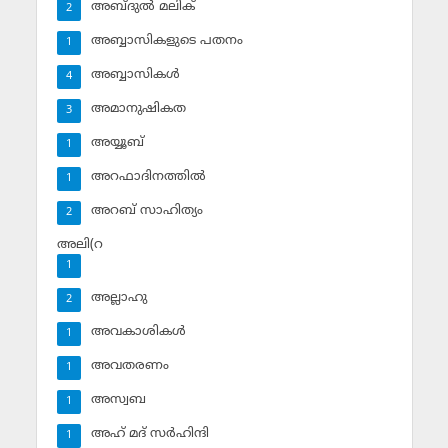
അബ്ദുല്‍ മലിക്‌
2
അബ്ബാസികളുടെ പതനം
1
അബ്ബാസികള്‍
4
അമാനുഷികത
3
അയ്യൂബ്‌
1
അറഫാദിനത്തില്‍
1
അറബ് സാഹിത്യം
2
അലി(റ
1
അല്ലാഹു
2
അവകാശികള്‍
1
അവതരണം
1
അസ്വബ
1
അഹ് മദ് സര്‍ഹിന്ദി
1