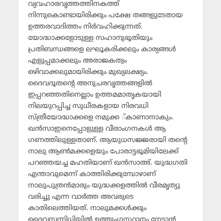
വ്യവഹാരവൃത്തത്തിനകത്ത്
നിന്നുകൊണ്ടായിരിക്കും പക്ഷേ തങ്ങളുടേതായ
ഉത്തരവാദിത്തം നിര്‍വഹിക്കുന്നത്.
യോദ്ധാക്കളോടുള്ള സഹാനുഭൂതിയും
പ്രതിബന്ധങ്ങളെ ലഘൂകരിക്കലും കാര്യങ്ങള്‍
എളുപ്പമാക്കലും അരാജകത്വം
ഒഴിവാക്കലുമായിരിക്കും മുഖ്യലക്ഷ്യം.
ദൈവദൂതന്റെ അനുചരവൃത്തങ്ങളില്‍
ഇപ്പറഞ്ഞതിനെല്ലാം ഉത്തമമാതൃകയായി
നിലയുറപ്പിച്ച സുധീരകളായ നിരവധി
സ്ത്രീയോദ്ധാക്കളെ നമുക്ക ്കാണാനാകും.
ഖന്‍സാഇനെപ്പോളുള്ള വീരാംഗനകള്‍ ആ
ഗണത്തിലുള്ളതാണ്. ആയുധസജ്ജരായി തന്റെ
നാലു ആണ്‍മക്കളെയും പോരാട്ടഭൂമിയിലേക്ക്
പറഞ്ഞയച്ച മഹതിയാണ് ഖന്‍സാഅ്. യുദ്ധഗതി
എന്താവുമെന്ന് കാത്തിരിക്കുമ്പോഴാണ്
നാലുപുത്രന്‍മാരും യുദ്ധക്കളത്തില്‍ വീരമൃത്യു
വരിച്ചു എന്ന വാര്‍ത്ത അവരുടെ
കാതിലെത്തിയത്. നാലുമക്കള്‍ക്കും
ദൈവസന്നിധിയില്‍ ഉത്തുംഗസ്ഥാനം നേടാന്‍