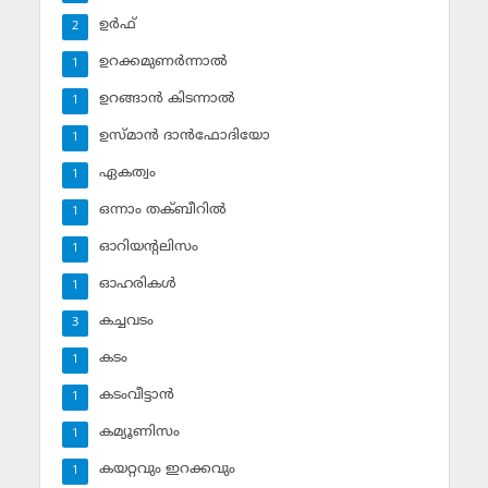
ഉര്‍ഫ്
2
ഉറക്കമുണര്‍ന്നാല്‍
1
ഉറങ്ങാന്‍ കിടന്നാല്‍
1
ഉസ്മാന്‍ ദാന്‍ഫോദിയോ
1
ഏകത്വം
1
ഒന്നാം തക്ബീറില്‍
1
ഓറിയന്റലിസം
1
ഓഹരികള്‍
1
കച്ചവടം
3
കടം
1
കടംവീട്ടാന്‍
1
കമ്യൂണിസം
1
കയറ്റവും ഇറക്കവും
1