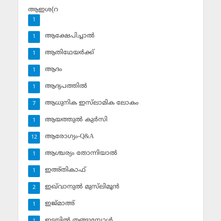
ആഇശ(റ
1
ആക്ഷേപിച്ചാല്‍
1
ആതിഥേയര്‍ക്ക്
1
ആദം
1
ആദ്യപത്തില്‍
1
ആധുനിക ഇസ്‌ലാമിക ലോകം
7
ആയത്തുല്‍ കുര്‍സി
1
ആരോഗ്യം-Q&A
12
ആശ്ചര്യം തോന്നിയാല്‍
1
ഇഅ്തികാഫ്‌
1
ഇഖ്‌വാനുല്‍ മുസ്‌ലിമൂന്‍
2
ഇജ്മാഅ്
1
ഇടയില്‍ തങ്ങുമ്പോള്‍