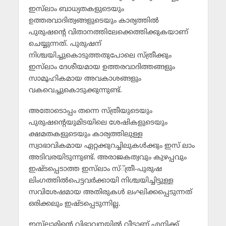
ഇസ്‌ലാം ബാധ്യതകളുടെയും
ഉത്തരവാദിത്വങ്ങളുടെയും കാര്യത്തില്‍
പുരുഷന്റെ വിതാനത്തിലേക്കെത്തിക്കുകയാണ്
ചെയ്യുന്നത്. പുരുഷന്
നിശ്ചയിച്ചുകൊടുത്തതുപോലെ സ്ത്രീക്കും
ഇസ്‌ലാം ദേശീയമായ ഉത്തരവാദിത്തങ്ങളും
സാമൂഹികമായ അവകാശങ്ങളും
വകവെച്ചുകൊടുക്കുന്നുണ്ട്.
അതോടൊപ്പം തന്നെ സ്ത്രീയുടെയും
പുരുഷന്റെയുമിടയിലെ ശേഷികളുടെയും
ക്ഷമതകളുടെയും കാര്യത്തിലുള്ള
സ്വാഭാവികമായ ഏറ്റക്കുറച്ചിലുകള്‍ക്കും ഇസ് ലാം
അടിവരയിടുന്നുണ്ട്. അരാജകത്വവും കുഴപ്പവും
ഇഷ്ടപ്പെടാത്ത ഇസ്‌ലാം സ്്ത്രീ-പുരുഷ
ലിംഗത്തില്‍പെട്ടവര്‍ക്കായി നിശ്ചയിച്ചിട്ടുള്ള
സവിശേഷമായ അതിരുകള്‍ ലംഘിക്കപ്പെടുന്നത്
ഒരിക്കലും ഇഷ്ടപ്പെടുന്നില്ല.
ഇസ്‌ലാമിന്റെ വിഭാവനയില്‍ വീടാണ് എനിക്ക്