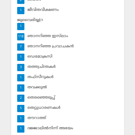
2
ജീവിതവീക്ഷണം
1
ജുവൈരിയ്യ(റ
1
ഞാനറിഞ്ഞ ഇസ്‌ലാം
118
ഞാനറിഞ്ഞ പ്രവാചകന്‍
7
ഡെമോക്രസി
1
തത്ത്വചിന്തകര്‍
3
തഫ്‌സീറുകള്‍
1
തവക്കുല്‍
1
തെരഞ്ഞെടുപ്പ്
2
തെറ്റുധാരണകള്‍
5
തൗറാത്ത്
1
ദജ്ജാലില്‍നിന്ന് അഭയം
1