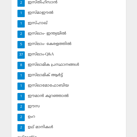
ഇസ്തിഹ്‌സാന്‍
2
ഇസ്മാഈല്‍
1
ഇസ്ഹാഖ്‌
1
ഇസ്‌ലാം- ഇന്ത്യയില്‍
2
ഇസ്‌ലാം- കേരളത്തില്‍
5
ഇസ്‌ലാം-Q&A
37
ഇസ്‌ലാമിക പ്രസ്ഥാനങ്ങള്‍
8
ഇസ്‌ലാമിക് ആര്‍ട്ട്
1
ഇസ്‌ലാമോഫോബിയ
1
ഈമാന്‍ കുറഞ്ഞാല്‍
1
ഈസ
2
ഉംറ
2
ഉഥ് മാനികള്‍
2