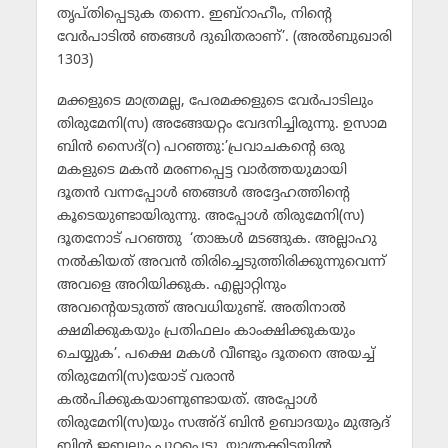
തൃപ്തിപ്പെടുക തന്നെ. ഇബ്‌റാഹീം, നിന്റെ
വേര്‍പാടില്‍ ഞങ്ങള്‍ ദുഖിതരാണ്’. (അല്‍ബുഖാരി
1303)
മക്കളുടെ മാത്രമല്ല, പേരമക്കളുടെ വേര്‍പാടിലും
തിരുമേനി(സ) അങ്ങേയറ്റം വേദനിച്ചിരുന്നു. ഉസാമ
ബിന്‍ സൈദ്(റ) പറഞ്ഞു:’പ്രവാചകന്റെ ഒരു
മകളുടെ മകന്‍ മരണപ്പെട്ട വാര്‍ത്തയുമായി
ദൂതന്‍ വന്നപ്പോള്‍ ഞങ്ങള്‍ അദ്ദേഹത്തിന്റെ
കൂടെയുണ്ടായിരുന്നു. അപ്പോള്‍ തിരുമേനി(സ)
ദൂതനോട് പറഞ്ഞു ‘താങ്കള്‍ മടങ്ങുക. അല്ലാഹു
നല്‍കിയത് അവന്‍ തിരിച്ചെടുത്തിരിക്കുന്നുവെന്ന്
അവളെ അറിയിക്കുക. എല്ലാറ്റിനും
അവന്റെയടുത്ത് അവധിയുണ്ട്. അതിനാല്‍
ക്ഷമിക്കുകയും പ്രതിഫലം കാംക്ഷിക്കുകയും
ചെയ്യുക’. പക്ഷെ മകള്‍ വീണ്ടും ദൂതനെ അയച്ച്
തിരുമേനി(സ)യോട് വരാന്‍
കല്‍പിക്കുകയാണുണ്ടായത്. അപ്പോള്‍
തിരുമേനി(സ)യും സഅ്ദ് ബിന്‍ ഉബാദയും മുആദ്
ബിന്‍ ജബലും പുറപ്പെട്ടു. യാത്രക്കിടയില്‍