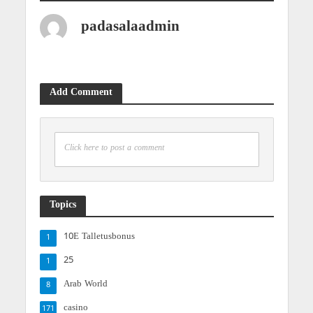
padasalaadmin
Add Comment
Click here to post a comment
Topics
10E Talletusbonus
1
25
1
Arab World
8
casino
171