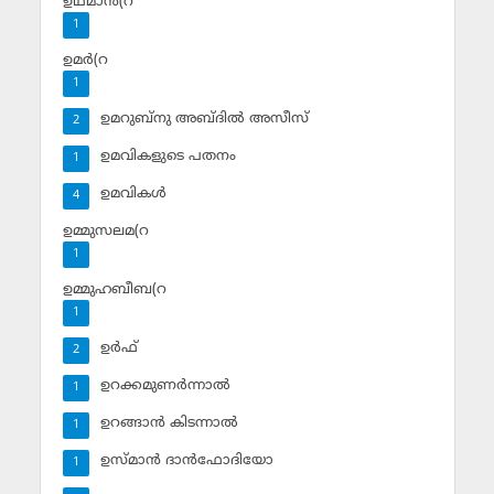
ഉഥ്മാന്‍(റ
1
ഉമര്‍(റ
1
ഉമറുബ്‌നു അബ്ദില്‍ അസീസ്‌
2
ഉമവികളുടെ പതനം
1
ഉമവികള്‍
4
ഉമ്മുസലമ(റ
1
ഉമ്മുഹബീബ(റ
1
ഉര്‍ഫ്
2
ഉറക്കമുണര്‍ന്നാല്‍
1
ഉറങ്ങാന്‍ കിടന്നാല്‍
1
ഉസ്മാന്‍ ദാന്‍ഫോദിയോ
1