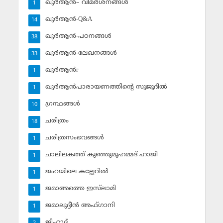
ഖുര്‍ആന്‍– വിമര്‍ശനങ്ങള്‍
1
ഖുര്‍ആന്‍-Q&A
14
ഖുര്‍ആന്‍-പഠനങ്ങള്‍
38
ഖുര്‍ആന്‍-ലേഖനങ്ങള്‍
33
ഖുര്‍ആന്‍r
1
ഖുര്‍ആന്‍പാരായണത്തിന്റെ സുജൂദില്‍
1
ഗ്രന്ഥങ്ങള്‍
10
ചരിത്രം
18
ചരിത്രസംഭവങ്ങള്‍
1
ചാലിലകത്ത് കുഞ്ഞുമുഹമ്മദ് ഹാജി
1
ജംറയിലെ കല്ലേറില്‍
1
ജമാഅത്തെ ഇസ്‌ലാമി
1
ജമാലുദ്ദീന്‍ അഫ്ഗാനി
1
ജിഹാദ്‌