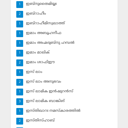
ഇബ്‌നുതൈമിയ്യഃ
1
ഇബ്‌റാഹീം
2
ഇബ്‌റാഹീമിസ്വലാത്ത്
1
ഇമാം അബൂഹനീഫ
1
ഇമാം അഹ്മദുബ്‌നു ഹമ്പല്‍
1
ഇമാം മാലിക്
1
ഇമാം ശാഫിഈ
2
ഇസ് ലാം
1
ഇസ് ലാം അനുഭവം
2
ഇസ് ലാമിക ഇന്‍ഷുറന്‍സ്‌
1
ഇസ് ലാമിക ബാങ്കിങ്‌
3
ഇസ്തിഖാറഃ നമസ്‌കാരത്തില്‍
1
ഇസ്തിസ്ഹാബ്
2