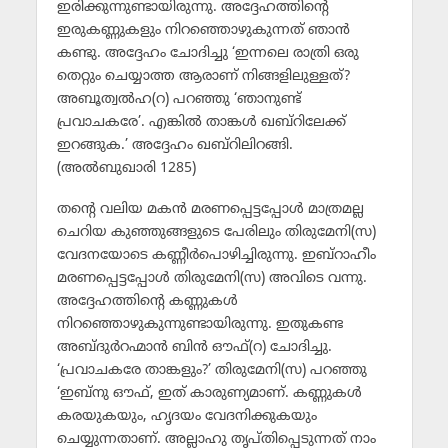
ഇരിക്കുന്നുണ്ടായിരുന്നു. അദ്ദേഹത്തിന്റെ
ഇരുകണ്ണുകളും നിറഞ്ഞൊഴുകുന്നത് ഞാന്‍
കണ്ടു. അദ്ദേഹം ചോദിച്ചു ‘ഇന്നലെ രാത്രി ഒരു
തെറ്റും ചെയ്യാത്ത ആരാണ് നിങ്ങളിലുള്ളത്?
അബൂത്വല്‍ഹ(റ) പറഞ്ഞു ‘ഞാനുണ്ട്
പ്രവാചകരേ’. എങ്കില്‍ താങ്കള്‍ ഖബ്‌റിലേക്ക്
ഇറങ്ങുക.’ അദ്ദേഹം ഖബ്‌റിലിറങ്ങി.
(അല്‍ബുഖാരി 1285)
തന്റെ വലിയ മകന്‍ മരണപ്പെട്ടപ്പോള്‍ മാത്രമല്ല
ചെറിയ കുഞ്ഞുങ്ങളുടെ പേരിലും തിരുമേനി(സ)
വേദനയോടെ കണ്ണീര്‍പൊഴിച്ചിരുന്നു. ഇബ്‌റാഹീം
മരണപ്പെട്ടപ്പോള്‍ തിരുമേനി(സ) അവിടെ വന്നു.
അദ്ദേഹത്തിന്റെ കണ്ണുകള്‍
നിറഞ്ഞൊഴുകുന്നുണ്ടായിരുന്നു. ഇതുകണ്ട
അബ്ദുര്‍റഹ്മാന്‍ ബിന്‍ ഔഫ്(റ) ചോദിച്ചു.
‘പ്രവാചകരേ താങ്കളും?’ തിരുമേനി(സ) പറഞ്ഞു
‘ഇബ്‌നു ഔഫ്, ഇത് കാരുണ്യമാണ്. കണ്ണുകള്‍
കരയുകയും, ഹൃദയം വേദനിക്കുകയും
ചെയ്യുന്നതാണ്. അല്ലാഹു തൃപ്തിപ്പെടുന്നത് നാം