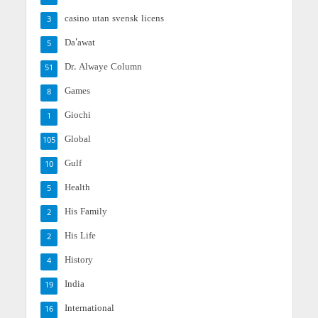
casino utan svensk licens
3
Da'awat
5
Dr. Alwaye Column
51
Games
8
Giochi
1
Global
105
Gulf
10
Health
5
His Family
2
His Life
2
History
4
India
19
International
16