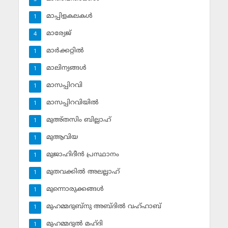
മാപ്പിളകലകള്‍
1
മാര്യേജ്
4
മാര്‍ക്കറ്റില്‍
1
മാലിന്യങ്ങള്‍
1
മാസപ്പിറവി
1
മാസപ്പിറവിയില്‍
1
മുഅ്തസിം ബില്ലാഹ്
1
മുആവിയ
1
മുജാഹിദീന്‍ പ്രസ്ഥാനം
1
മുതവക്കില്‍ അലല്ലാഹ്
1
മുന്നൊരുക്കങ്ങള്‍
1
മുഹമ്മദുബ്‌നു അബ്ദില്‍ വഹ്ഹാബ്
1
മുഹമ്മദുല്‍ മഹ്ദി
1