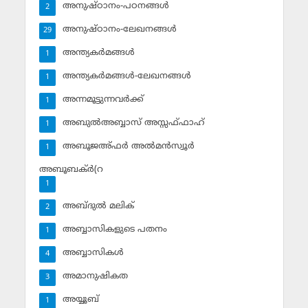
അനുഷ്ഠാനം-പഠനങ്ങള്‍
2
അനുഷ്ഠാനം-ലേഖനങ്ങള്‍
29
അന്ത്യകര്‍മങ്ങള്‍
1
അന്ത്യകര്‍മങ്ങള്‍-ലേഖനങ്ങള്‍
1
അന്നമൂട്ടുന്നവര്‍ക്ക്
1
അബുല്‍അബ്ബാസ് അസ്സഫ്ഫാഹ്‌
1
അബൂജഅ്ഫര്‍ അല്‍മന്‍സ്വൂര്‍
1
അബൂബക്ര്‍(റ
1
അബ്ദുല്‍ മലിക്‌
2
അബ്ബാസികളുടെ പതനം
1
അബ്ബാസികള്‍
4
അമാനുഷികത
3
അയ്യൂബ്‌
1