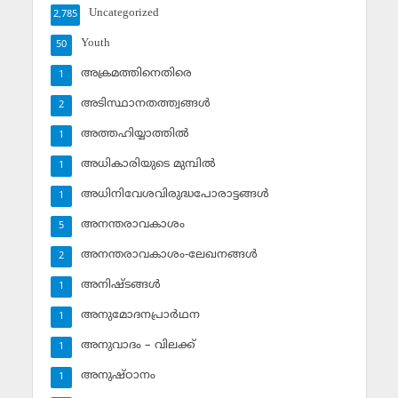
Uncategorized
2,785
Youth
50
അക്രമത്തിനെതിരെ
1
അടിസ്ഥാനതത്ത്വങ്ങള്‍
2
അത്തഹിയ്യാത്തില്‍
1
അധികാരിയുടെ മുമ്പില്‍
1
അധിനിവേശവിരുദ്ധപോരാട്ടങ്ങള്‍
1
അനന്തരാവകാശം
5
അനന്തരാവകാശം-ലേഖനങ്ങള്‍
2
അനിഷ്ടങ്ങള്‍
1
അനുമോദനപ്രാര്‍ഥന
1
അനുവാദം – വിലക്ക്‌
1
അനുഷ്ഠാനം
1