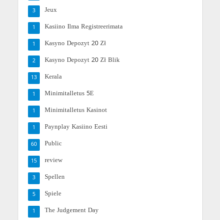
Jeux
3
Kasiino Ilma Registreerimata
1
Kasyno Depozyt 20 Zł
1
Kasyno Depozyt 20 Zł Blik
2
Kerala
13
Minimitalletus 5E
1
Minimitalletus Kasinot
1
Paynplay Kasiino Eesti
1
Public
60
review
15
Spellen
3
Spiele
5
The Judgement Day
1