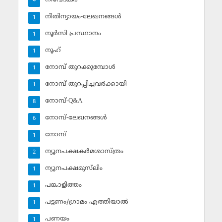
4
നീതിന്യായം-ലേഖനങ്ങള്‍
1
നൂര്‍സി പ്രസ്ഥാനം
1
നൂഹ്‌
1
നോമ്പ് തുറക്കുമ്പോള്‍
1
നോമ്പ് തുറപ്പിച്ചവര്‍ക്കായി
1
നോമ്പ്-Q&A
8
നോമ്പ്-ലേഖനങ്ങള്‍
6
നോമ്പ്‌
1
ന്യൂനപക്ഷകര്‍മശാസ്ത്രം
2
ന്യൂനപക്ഷമുസ്‌ലിം
1
പങ്കാളിത്തം
1
പട്ടണം/ഗ്രാമം എത്തിയാല്‍
1
പണയം
1