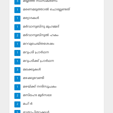
മയ്യിത്ത് സംസ്‌കരണം
3
മരണമടുത്താല്‍ ചൊല്ലേണ്ടത്
1
മര്യാദകള്‍
1
മര്‍വാനുബ്‌നു മുഹമ്മദ്
1
മര്‍വാനുബ്‌നുല്‍ ഹകം
2
മറവുചെയ്തശേഷം
1
മറുപടി പ്രാര്‍ഥന
1
മറുപടിക്ക് പ്രാര്‍ഥന
1
മലക്കുകള്‍
3
മഴക്കുവേണ്ടി
1
മഴയ്ക്ക് നന്ദിസൂചകം
1
മസ്‌ലഹഃ മുര്‍സലഃ
2
മഹ് ര്‍
2
മാതാപിതാക്കള്‍
5