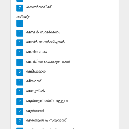
കൗണ്‍സലിങ്‌
7
ഖദീജ(റ
1
ഖബ് ര്‍ സന്ദര്‍ശനം
1
ഖബ്ര്‍ സന്ദര്‍ശിച്ചാല്‍
1
ഖബ്‌റടക്കം
1
ഖബ്‌റില്‍ വെക്കുമ്പോള്‍
1
ഖലീഫമാര്‍
2
ഖിയാസ്
1
ഖുനൂതില്‍
1
ഖുര്‍ആനില്‍നിന്നുള്ളവ
2
ഖുര്‍ആന്‍
2
ഖുര്‍ആന്‍ & സയന്‍സ്‌
7