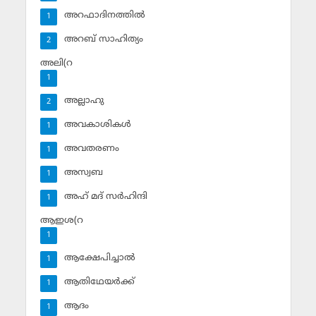
അറഫാദിനത്തില്‍
1
അറബ് സാഹിത്യം
2
അലി(റ
1
അല്ലാഹു
2
അവകാശികള്‍
1
അവതരണം
1
അസ്വബ
1
അഹ് മദ് സര്‍ഹിന്ദി
1
ആഇശ(റ
1
ആക്ഷേപിച്ചാല്‍
1
ആതിഥേയര്‍ക്ക്
1
ആദം
1