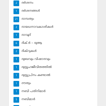
ദര്‍ശനം
2
ദര്‍ശനങ്ങള്‍
1
ദാമ്പത്യം
21
ദായധനാവകാശികള്‍
2
ദാവൂദ്‌
1
ദിക് ര്‍ – ദുആ
6
ദിക്‌റുകള്‍
2
ദുഃഖവും വിഷാദവും
1
ദുസ്സഹജീവിതത്തില്‍
1
ദുസ്സ്വപ്‌നം കണ്ടാല്‍
1
ദൗത്യം
1
നബി പത്‌നിമാര്‍
1
നബിമാര്‍
5