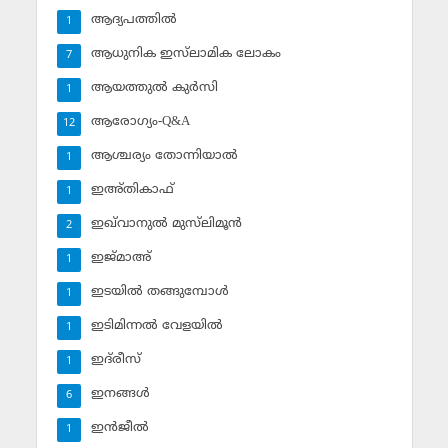
ആദ്യപത്തില്‍
1
ആധുനിക ഇസ്‌ലാമിക ലോകം
7
ആയത്തുല്‍ കുര്‍സി
1
ആരോഗ്യം-Q&A
12
ആശ്ചര്യം തോന്നിയാല്‍
1
ഇഅ്തികാഫ്‌
1
ഇഖ്‌വാനുല്‍ മുസ്‌ലിമൂന്‍
2
ഇജ്മാഅ്
1
ഇടയില്‍ തങ്ങുമ്പോള്‍
1
ഇടിമിന്നല്‍ വേളയില്‍
1
ഇദ്‌രീസ്‌
1
ഇനങ്ങള്‍
6
ഇന്‍ജീല്‍
1