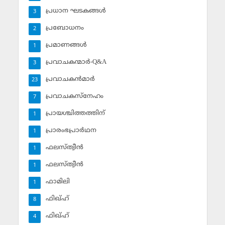
പ്രധാന ഘടകങ്ങള്‍
3
പ്രബോധനം
2
പ്രമാണങ്ങള്‍
1
പ്രവാചകന്മാര്‍-Q&A
3
പ്രവാചകന്‍മാര്‍
23
പ്രവാചകസ്‌നേഹം
7
പ്രായശ്ചിത്തത്തിന്
1
പ്രാരംഭപ്രാര്‍ഥന
1
ഫലസ്ത്വീൻ
1
ഫലസ്ത്വീൻ
1
ഫാമിലി
1
ഫിഖ്ഹ്
8
ഫിഖ്ഹ്‌
4