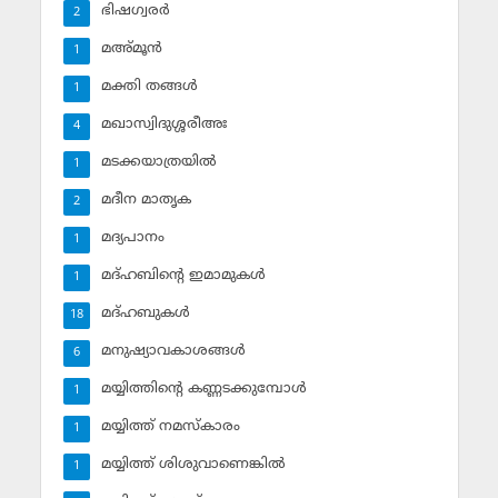
ഭിഷഗ്വരര്‍
2
മഅ്മൂന്‍
1
മക്തി തങ്ങള്‍
1
മഖാസ്വിദുശ്ശരീഅഃ
4
മടക്കയാത്രയില്‍
1
മദീന മാതൃക
2
മദ്യപാനം
1
മദ്ഹബിന്റെ ഇമാമുകള്‍
1
മദ്ഹബുകള്‍
18
മനുഷ്യാവകാശങ്ങള്‍
6
മയ്യിത്തിന്റെ കണ്ണടക്കുമ്പോള്‍
1
മയ്യിത്ത് നമസ്‌കാരം
1
മയ്യിത്ത് ശിശുവാണെങ്കില്‍
1