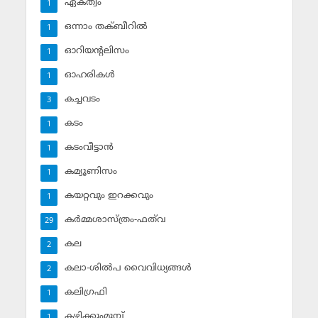
ഏകത്വം
1
ഒന്നാം തക്ബീറില്‍
1
ഓറിയന്റലിസം
1
ഓഹരികള്‍
1
കച്ചവടം
3
കടം
1
കടംവീട്ടാന്‍
1
കമ്യൂണിസം
1
കയറ്റവും ഇറക്കവും
1
കര്‍മ്മശാസ്ത്രം-ഫത്‌വ
29
കല
2
കലാ-ശില്‍പ വൈവിധ്യങ്ങള്‍
2
കലിഗ്രഫി
1
കഴിക്കുംമുമ്പ്
1