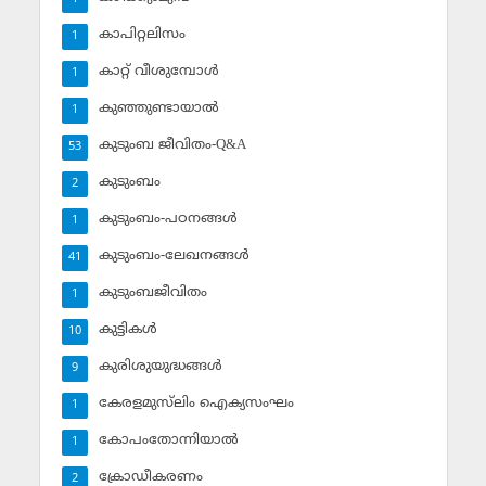
കാപിറ്റലിസം
1
കാറ്റ് വീശുമ്പോള്‍
1
കുഞ്ഞുണ്ടായാല്‍
1
കുടുംബ ജീവിതം-Q&A
53
കുടുംബം
2
കുടുംബം-പഠനങ്ങള്‍
1
കുടുംബം-ലേഖനങ്ങള്‍
41
കുടുംബജീവിതം
1
കുട്ടികള്‍
10
കുരിശുയുദ്ധങ്ങള്‍
9
കേരളമുസ്‌ലിം ഐക്യസംഘം
1
കോപംതോന്നിയാല്‍
1
ക്രോഡീകരണം
2