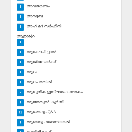
അവതരണം
1
അസ്വബ
1
അഹ് മദ് സര്‍ഹിന്ദി
1
ആഇശ(റ
1
ആക്ഷേപിച്ചാല്‍
1
ആതിഥേയര്‍ക്ക്
1
ആദം
1
ആദ്യപത്തില്‍
1
ആധുനിക ഇസ്‌ലാമിക ലോകം
7
ആയത്തുല്‍ കുര്‍സി
1
ആരോഗ്യം-Q&A
12
ആശ്ചര്യം തോന്നിയാല്‍
1