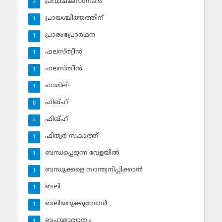
പ്രവാചകസ്‌നേഹം
7
പ്രായശ്ചിത്തത്തിന്
1
പ്രാരംഭപ്രാര്‍ഥന
1
ഫലസ്ത്വീൻ
1
ഫലസ്ത്വീൻ
1
ഫാമിലി
1
ഫിഖ്ഹ്
8
ഫിഖ്ഹ്‌
4
ഫിത്വര്‍ സകാത്ത്‌
1
ബന്ധപ്പെടുന്ന വേളയില്‍
1
ബന്ധുക്കളെ സാന്ത്വനിപ്പിക്കാന്‍
1
ബലി
1
ബലിയറുക്കുമ്പോള്‍
1
ബഹുഭാര്യാത്വം
1