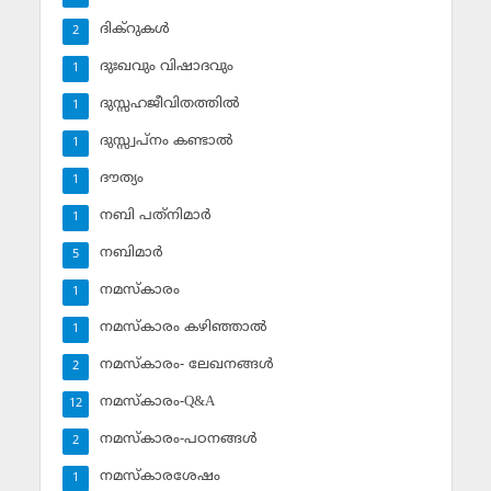
ദിക്‌റുകള്‍
2
ദുഃഖവും വിഷാദവും
1
ദുസ്സഹജീവിതത്തില്‍
1
ദുസ്സ്വപ്‌നം കണ്ടാല്‍
1
ദൗത്യം
1
നബി പത്‌നിമാര്‍
1
നബിമാര്‍
5
നമസ്‌കാരം
1
നമസ്‌കാരം കഴിഞ്ഞാല്‍
1
നമസ്‌കാരം- ലേഖനങ്ങള്‍
2
നമസ്‌കാരം-Q&A
12
നമസ്‌കാരം-പഠനങ്ങള്‍
2
നമസ്‌കാരശേഷം
1