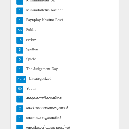
Minimitalletus 5E
1
Minimitalletus Kasinot
1
Paynplay Kasiino Eesti
1
Public
56
review
15
Spellen
3
Spiele
5
The Judgement Day
1
Uncategorized
2,784
Youth
50
അക്രമത്തിനെതിരെ
1
അടിസ്ഥാനതത്ത്വങ്ങള്‍
2
അത്തഹിയ്യാത്തില്‍
1
അധികാരിയുടെ മുമ്പില്‍
1