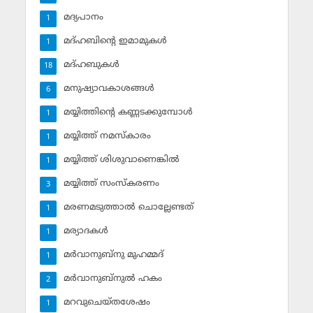
മദ്യപാനം
1
മദ്ഹബിന്റെ ഇമാമുകള്‍
1
മദ്ഹബുകള്‍
18
മനുഷ്യാവകാശങ്ങള്‍
6
മയ്യിത്തിന്റെ കണ്ണടക്കുമ്പോള്‍
1
മയ്യിത്ത് നമസ്‌കാരം
1
മയ്യിത്ത് ശിശുവാണെങ്കില്‍
1
മയ്യിത്ത് സംസ്‌കരണം
3
മരണമടുത്താല്‍ ചൊല്ലേണ്ടത്
1
മര്യാദകള്‍
1
മര്‍വാനുബ്‌നു മുഹമ്മദ്
1
മര്‍വാനുബ്‌നുല്‍ ഹകം
2
മറവുചെയ്തശേഷം
1