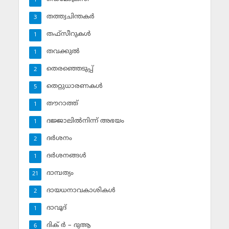
1
തത്ത്വചിന്തകര്‍
3
തഫ്‌സീറുകള്‍
1
തവക്കുല്‍
1
തെരഞ്ഞെടുപ്പ്
2
തെറ്റുധാരണകള്‍
5
തൗറാത്ത്
1
ദജ്ജാലില്‍നിന്ന് അഭയം
1
ദര്‍ശനം
2
ദര്‍ശനങ്ങള്‍
1
ദാമ്പത്യം
21
ദായധനാവകാശികള്‍
2
ദാവൂദ്‌
1
ദിക് ര്‍ – ദുആ
6