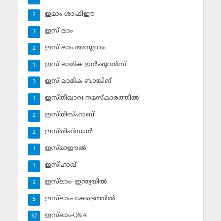
ഇമാം ശാഫിഈ
2
ഇസ് ലാം
1
ഇസ് ലാം അനുഭവം
2
ഇസ് ലാമിക ഇന്‍ഷുറന്‍സ്‌
1
ഇസ് ലാമിക ബാങ്കിങ്‌
3
ഇസ്തിഖാറഃ നമസ്‌കാരത്തില്‍
1
ഇസ്തിസ്ഹാബ്
2
ഇസ്തിഹ്‌സാന്‍
2
ഇസ്മാഈല്‍
1
ഇസ്ഹാഖ്‌
1
ഇസ്‌ലാം- ഇന്ത്യയില്‍
2
ഇസ്‌ലാം- കേരളത്തില്‍
5
ഇസ്‌ലാം-Q&A
37