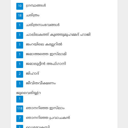
ഗ്രന്ഥങ്ങള്‍
10
ചരിത്രം
18
ചരിത്രസംഭവങ്ങള്‍
1
ചാലിലകത്ത് കുഞ്ഞുമുഹമ്മദ് ഹാജി
1
ജംറയിലെ കല്ലേറില്‍
1
ജമാഅത്തെ ഇസ്‌ലാമി
1
ജമാലുദ്ദീന്‍ അഫ്ഗാനി
1
ജിഹാദ്‌
2
ജീവിതവീക്ഷണം
1
ജുവൈരിയ്യ(റ
1
ഞാനറിഞ്ഞ ഇസ്‌ലാം
118
ഞാനറിഞ്ഞ പ്രവാചകന്‍
7
ഡെമോക്രസി