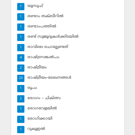
യൂസുഫ്‌
1
രണ്ടാം തക്ബീറില്‍
1
രണ്ടാംപത്തില്‍
1
രണ്ട് സുജൂദുകള്‍ക്കിടയില്‍
1
രാവിലെ ചൊല്ലേണ്ടത്
1
രാഷ്ട്രസങ്കല്‍പം
4
രാഷ്ട്രീയം
2
രാഷ്ട്രീയം-ലേഖനങ്ങള്‍
23
രൂപം
1
രോഗം – ചികിത്സ
2
രോഗവേളയില്‍
1
രോഗിക്കായി
1
റുകൂഇല്‍
1