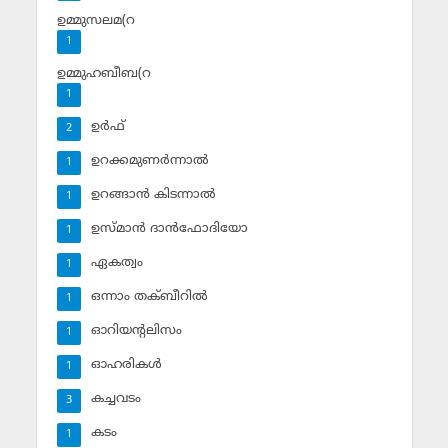
ഉമ്മുസലമ(റ
1
ഉമ്മുഹബീബ(റ
1
ഉര്‍ഫ്
2
ഉറക്കമുണര്‍ന്നാല്‍
1
ഉറങ്ങാന്‍ കിടന്നാല്‍
1
ഉസ്മാന്‍ ദാന്‍ഫോദിയോ
1
ഏകത്വം
1
ഒന്നാം തക്ബീറില്‍
1
ഓറിയന്റലിസം
1
ഓഹരികള്‍
1
കച്ചവടം
3
കടം
1