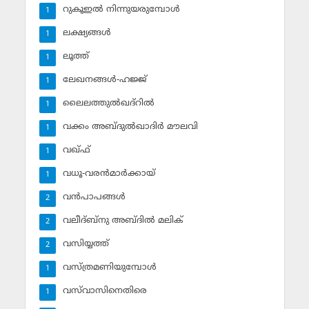
റുകൂഇല്‍ നിന്നുയരുമ്പോള്‍
1
ലക്ഷ്യങ്ങള്‍
1
ലൂത്ത്‌
1
ലേഖനങ്ങള്‍-ഹജ്ജ്‌
1
ലൈലത്തുല്‍ഖദ്‌റില്‍
1
വക്കം അബ്ദുല്‍ഖാദിര്‍ മൗലവി
1
വഖ്ഫ്
1
വധൂ-വരന്‍മാര്‍ക്കായ്
1
വന്‍പാപങ്ങള്‍
2
വലീദ്ബ്‌നു അബ്ദില്‍ മലിക്‌
2
വസിയ്യത്ത്‌
2
വസ്ത്രമണിയുമ്പോള്‍
1
വസ്‌വാസിനെതിരെ
1