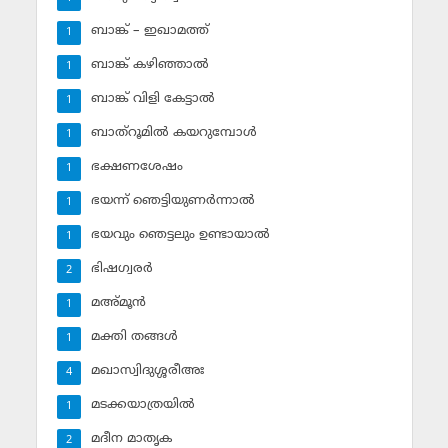
ബാങ്ക് – ഇഖാമത്ത്
1
ബാങ്ക് കഴിഞ്ഞാല്‍
1
ബാങ്ക് വിളി കേട്ടാല്‍
1
ബാത്‌റൂമില്‍ കയറുമ്പോള്‍
1
ഭക്ഷണശേഷം
1
ഭയന്ന് ഞെട്ടിയുണര്‍ന്നാല്‍
1
ഭയവും ഞെട്ടലും ഉണ്ടായാല്‍
1
ഭിഷഗ്വരര്‍
2
മഅ്മൂന്‍
1
മക്തി തങ്ങള്‍
1
മഖാസ്വിദുശ്ശരീഅഃ
4
മടക്കയാത്രയില്‍
1
മദീന മാതൃക
2