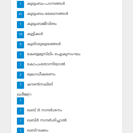
കുടുംബം-പഠനങ്ങള്‍
1
കുടുംബം-ലേഖനങ്ങള്‍
41
കുടുംബജീവിതം
1
കുട്ടികള്‍
10
കുരിശുയുദ്ധങ്ങള്‍
9
കേരളമുസ്‌ലിം ഐക്യസംഘം
1
കോപംതോന്നിയാല്‍
1
ക്രോഡീകരണം
2
കൗണ്‍സലിങ്‌
7
ഖദീജ(റ
1
ഖബ് ര്‍ സന്ദര്‍ശനം
1
ഖബ്ര്‍ സന്ദര്‍ശിച്ചാല്‍
1
ഖബ്‌റടക്കം
1