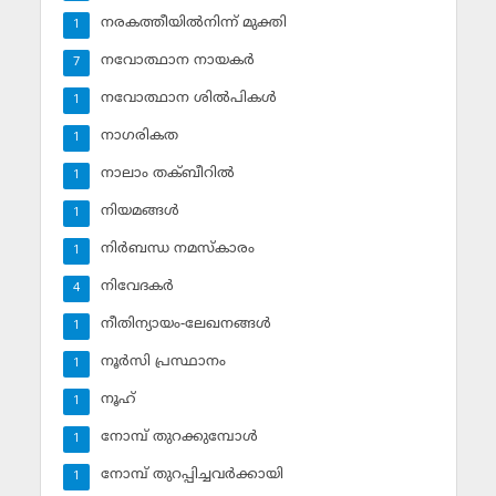
നരകത്തീയില്‍നിന്ന് മുക്തി
1
നവോത്ഥാന നായകര്‍
7
നവോത്ഥാന ശില്‍പികള്‍
1
നാഗരികത
1
നാലാം തക്ബീറില്‍
1
നിയമങ്ങള്‍
1
നിര്‍ബന്ധ നമസ്‌കാരം
1
നിവേദകര്‍
4
നീതിന്യായം-ലേഖനങ്ങള്‍
1
നൂര്‍സി പ്രസ്ഥാനം
1
നൂഹ്‌
1
നോമ്പ് തുറക്കുമ്പോള്‍
1
നോമ്പ് തുറപ്പിച്ചവര്‍ക്കായി
1