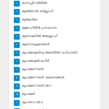
മാസപ്പിറവിയില്‍
1
മുഅ്തസിം ബില്ലാഹ്
1
മുആവിയ
1
മുജാഹിദീന്‍ പ്രസ്ഥാനം
1
മുതവക്കില്‍ അലല്ലാഹ്
1
മുന്നൊരുക്കങ്ങള്‍
1
മുഹമ്മദുബ്‌നു അബ്ദില്‍ വഹ്ഹാബ്
1
മുഹമ്മദുല്‍ മഹ്ദി
1
മുഹമ്മദ് നബി
1
മുഹമ്മദ് നബി- ലേഖനങ്ങള്‍
6
മുഹമ്മദ് നബി-Q&A
4
മുഹമ്മദ്‌
16
മുഹര്‍റം-Q&A
1