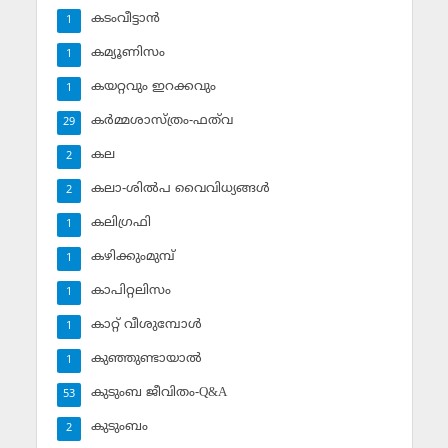
കടംവീട്ടാന്‍
1
കമ്യൂണിസം
1
കയറ്റവും ഇറക്കവും
1
കര്‍മ്മശാസ്ത്രം-ഫത്‌വ
29
കല
2
കലാ-ശില്‍പ വൈവിധ്യങ്ങള്‍
2
കലിഗ്രഫി
1
കഴിക്കുംമുമ്പ്
1
കാപിറ്റലിസം
1
കാറ്റ് വീശുമ്പോള്‍
1
കുഞ്ഞുണ്ടായാല്‍
1
കുടുംബ ജീവിതം-Q&A
53
കുടുംബം
2