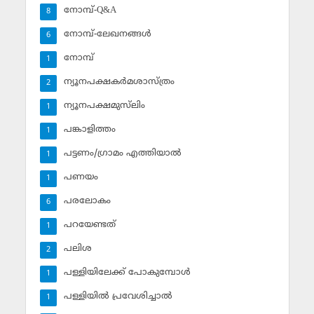
നോമ്പ്-Q&A
8
നോമ്പ്-ലേഖനങ്ങള്‍
6
നോമ്പ്‌
1
ന്യൂനപക്ഷകര്‍മശാസ്ത്രം
2
ന്യൂനപക്ഷമുസ്‌ലിം
1
പങ്കാളിത്തം
1
പട്ടണം/ഗ്രാമം എത്തിയാല്‍
1
പണയം
1
പരലോകം
6
പറയേണ്ടത്
1
പലിശ
2
പള്ളിയിലേക്ക് പോകുമ്പോള്‍
1
പള്ളിയില്‍ പ്രവേശിച്ചാല്‍
1