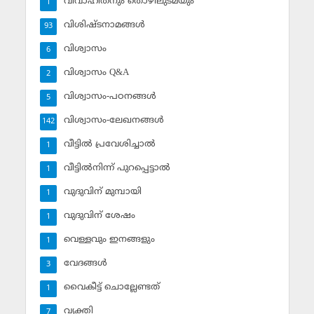
വിവാഹിതനും തൊഴിലുടമയും
1
വിശിഷ്ടനാമങ്ങള്‍
93
വിശ്വാസം
6
വിശ്വാസം Q&A
2
വിശ്വാസം-പഠനങ്ങള്‍
5
വിശ്വാസം-ലേഖനങ്ങള്‍
142
വീട്ടില്‍ പ്രവേശിച്ചാല്‍
1
വീട്ടില്‍നിന്ന് പുറപ്പെട്ടാല്‍
1
വുദുവിന് മുമ്പായി
1
വുദുവിന് ശേഷം
1
വെള്ളവും ഇനങ്ങളും
1
വേദങ്ങള്‍
3
വൈകീട്ട് ചൊല്ലേണ്ടത്
1
വ്യക്തി
7