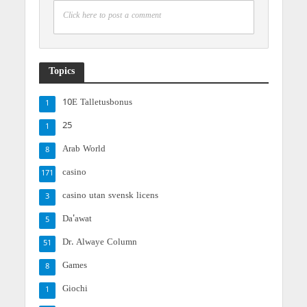
Click here to post a comment
Topics
10E Talletusbonus
1
25
1
Arab World
8
casino
171
casino utan svensk licens
3
Da'awat
5
Dr. Alwaye Column
51
Games
8
Giochi
1