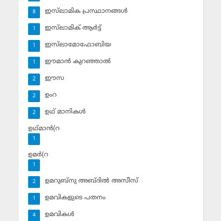
ഇസ്‌ലാമിക പ്രസ്ഥാനങ്ങള്‍
8
ഇസ്‌ലാമിക് ആര്‍ട്ട്
1
ഇസ്‌ലാമോഫോബിയ
1
ഈമാന്‍ കുറഞ്ഞാല്‍
1
ഈസ
2
ഉംറ
2
ഉഥ് മാനികള്‍
2
ഉഥ്മാന്‍(റ
1
ഉമര്‍(റ
1
ഉമറുബ്‌നു അബ്ദില്‍ അസീസ്‌
2
ഉമവികളുടെ പതനം
1
ഉമവികള്‍
4