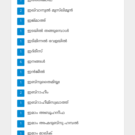
ഇഅ്തികാഫ്‌
1
ഇഖ്‌വാനുല്‍ മുസ്‌ലിമൂന്‍
2
ഇജ്മാഅ്
1
ഇടയില്‍ തങ്ങുമ്പോള്‍
1
ഇടിമിന്നല്‍ വേളയില്‍
1
ഇദ്‌രീസ്‌
1
ഇനങ്ങള്‍
6
ഇന്‍ജീല്‍
1
ഇബ്‌നുതൈമിയ്യഃ
1
ഇബ്‌റാഹീം
2
ഇബ്‌റാഹീമിസ്വലാത്ത്
1
ഇമാം അബൂഹനീഫ
1
ഇമാം അഹ്മദുബ്‌നു ഹമ്പല്‍
1
ഇമാം മാലിക്
1