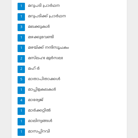
മറുപടി പ്രാര്‍ഥന
1
മറുപടിക്ക് പ്രാര്‍ഥന
1
മലക്കുകള്‍
3
മഴക്കുവേണ്ടി
1
മഴയ്ക്ക് നന്ദിസൂചകം
1
മസ്‌ലഹഃ മുര്‍സലഃ
2
മഹ് ര്‍
2
മാതാപിതാക്കള്‍
5
മാപ്പിളകലകള്‍
1
മാര്യേജ്
4
മാര്‍ക്കറ്റില്‍
1
മാലിന്യങ്ങള്‍
1
മാസപ്പിറവി
1