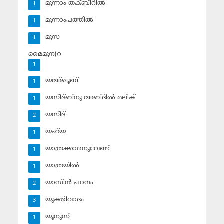
മൂന്നാം തക്ബീറില്‍
1
മൂന്നാംപത്തില്‍
1
മൂസ
1
മൈമൂന(റ
1
യഅ്ഖൂബ്‌
1
യസീദ്ബ്‌നു അബ്ദില്‍ മലിക്‌
1
യസീദ്‌
2
യഹ്‌യ
1
യാത്രക്കാരനുവേണ്ടി
1
യാത്രയില്‍
1
യാസീന്‍ പഠനം
2
യുക്തിവാദം
3
യൂനുസ്‌
1