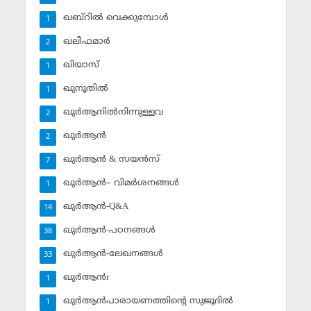
ഖബ്‌റില്‍ വെക്കുമ്പോള്‍
1
ഖലീഫമാര്‍
2
ഖിയാസ്
1
ഖുനൂതില്‍
1
ഖുര്‍ആനില്‍നിന്നുള്ളവ
2
ഖുര്‍ആന്‍
2
ഖുര്‍ആന്‍ & സയന്‍സ്‌
7
ഖുര്‍ആന്‍– വിമര്‍ശനങ്ങള്‍
1
ഖുര്‍ആന്‍-Q&A
14
ഖുര്‍ആന്‍-പഠനങ്ങള്‍
38
ഖുര്‍ആന്‍-ലേഖനങ്ങള്‍
33
ഖുര്‍ആന്‍r
1
ഖുര്‍ആന്‍പാരായണത്തിന്റെ സുജൂദില്‍
1