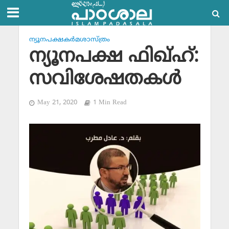
ന്യൂനപക്ഷകര്‍മശാസ്ത്രം
ന്യൂനപക്ഷ ഫിഖ്ഹ്:
സവിശേഷതകള്‍
May 21, 2020
1 Min Read