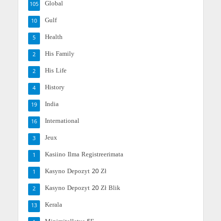
Global
105
Gulf
10
Health
5
His Family
2
His Life
2
History
4
India
19
International
16
Jeux
3
Kasiino Ilma Registreerimata
1
Kasyno Depozyt 20 Zł
1
Kasyno Depozyt 20 Zł Blik
2
Kerala
13