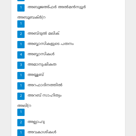
അബൂജഅ്ഫര്‍ അല്‍മന്‍സ്വൂര്‍
1
അബൂബക്ര്‍(റ
1
അബ്ദുല്‍ മലിക്‌
2
അബ്ബാസികളുടെ പതനം
1
അബ്ബാസികള്‍
4
അമാനുഷികത
3
അയ്യൂബ്‌
1
അറഫാദിനത്തില്‍
1
അറബ് സാഹിത്യം
2
അലി(റ
1
അല്ലാഹു
2
അവകാശികള്‍
1