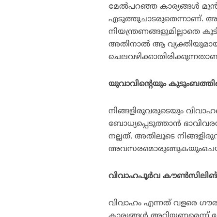
മേല്‍പറഞ്ഞ കാര്യങ്ങള്‍ മുന
എടുത്തുചാടരുതെന്നാണ്.
നിയന്ത്രണങ്ങളുമില്ലാതെ കൂടി
അതിനാല്‍ ആ വ്യക്തിയുമായി
ചെലവഴിക്കാതിരിക്കുന്നതാണ് 
യുവാവിന്റെയും കുടുംബത്തി
നിങ്ങളിരുവരുടെയും വിവാഹത്
ബോധ്യപ്പെടുത്താന്‍ ഭാവിവരന
നല്ലത്. അതിലൂടെ നിങ്ങളിരുവരു
അവസരമൊരുങ്ങുകയുംചെയ്യ
വിവാഹപൂര്‍വ കൗണ്‍സിലിങ
വിവാഹം എന്നത് വളരെ ഗൗരവമേ
കാര്യങ്ങള്‍ അറിയണമെന്ന് ത