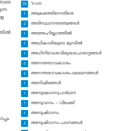
്തോടെ
Youth
50
ന്ന
അക്രമത്തിനെതിരെ
1
ളെ
അടിസ്ഥാനതത്ത്വങ്ങള്‍
2
തില്‍
അത്തഹിയ്യാത്തില്‍
1
അധികാരിയുടെ മുമ്പില്‍
1
അധിനിവേശവിരുദ്ധപോരാട്ടങ്ങള്‍
1
അനന്തരാവകാശം
5
അനന്തരാവകാശം-ലേഖനങ്ങള്‍
2
അനിഷ്ടങ്ങള്‍
1
അനുമോദനപ്രാര്‍ഥന
1
അനുവാദം – വിലക്ക്‌
1
അനുഷ്ഠാനം
1
പ്പം
അനുഷ്ഠാനം-പഠനങ്ങള്‍
2