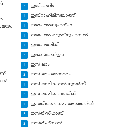
ക്
ഇബ്‌റാഹീം
2
ഇബ്‌റാഹീമിസ്വലാത്ത്
1
ം.
ഇമാം അബൂഹനീഫ
 സമയം
1
ഇമാം അഹ്മദുബ്‌നു ഹമ്പല്‍
1
ഇമാം മാലിക്
1
ഇമാം ശാഫിഈ
2
ഇസ് ലാം
1
ാണ്
ഇസ് ലാം അനുഭവം
2
ാന്‍
ഇസ് ലാമിക ഇന്‍ഷുറന്‍സ്‌
1
ഇസ് ലാമിക ബാങ്കിങ്‌
3
ഇസ്തിഖാറഃ നമസ്‌കാരത്തില്‍
1
ഇസ്തിസ്ഹാബ്
2
ഇസ്തിഹ്‌സാന്‍
2