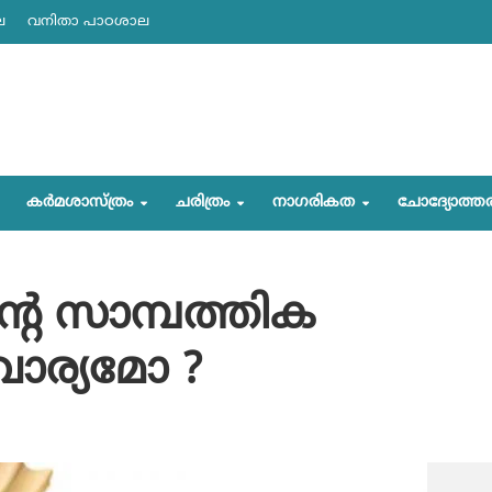
ല
വനിതാ പാഠശാല
കര്‍മശാസ്ത്രം
ചരിത്രം
നാഗരികത
ചോദ്യോത്ത
്റെ സാമ്പത്തിക
വാര്യമോ ?