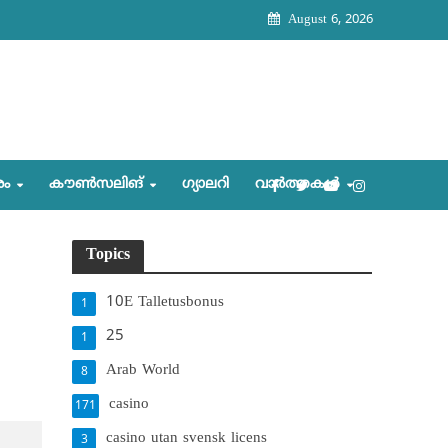
August 6, 2026
രം
കൗണ്‍സലിങ്‌
ഗ്യാലറി
വാര്‍ത്തകള്‍
Topics
10E Talletusbonus
1
25
1
Arab World
8
casino
171
casino utan svensk licens
3