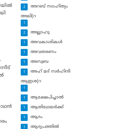
യില്‍
അറബ് സാഹിത്യം
2
ായി
അലി(റ
1
അല്ലാഹു
2
അവകാശികള്‍
1
അവതരണം
1
‍
അസ്വബ
1
്നീട്
അഹ് മദ് സര്‍ഹിന്ദി
1
്‍
ആഇശ(റ
1
ആക്ഷേപിച്ചാല്‍
1
ാഥന്‍
ആതിഥേയര്‍ക്ക്
1
ആദം
1
തരം
ആദ്യപത്തില്‍
1