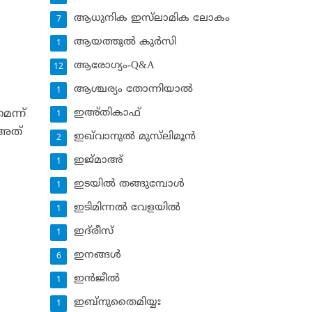
ആധുനിക ഇസ്‌ലാമിക ലോകം
7
ആയത്തുല്‍ കുര്‍സി
1
ആരോഗ്യം-Q&A
12
ആശ്ചര്യം തോന്നിയാല്‍
1
ഇഅ്തികാഫ്‌
െന്ന്
1
 അത്
ഇഖ്‌വാനുല്‍ മുസ്‌ലിമൂന്‍
2
ഇജ്മാഅ്
1
ഇടയില്‍ തങ്ങുമ്പോള്‍
1
ഇടിമിന്നല്‍ വേളയില്‍
1
ഇദ്‌രീസ്‌
1
ഇനങ്ങള്‍
6
ഇന്‍ജീല്‍
1
ഇബ്‌നുതൈമിയ്യഃ
1