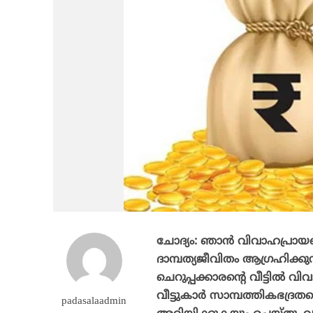
ചോദ്യം: ഞാന്‍ വിവാഹപ്രായ
ദാമ്പത്യജീവിതം ആഗ്രഹിക്കുന
ചെറുപ്പക്കാരന്റെ വീട്ടില്
വീട്ടുകാര്‍ സാമ്പത്തികഭദ്രത
padasalaadmin