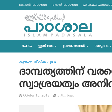
റമദാന്‍ പാഠശാല
ഹജ്ജ് പാഠശാല
പ്രവാചക പാഠശാ
ഹോം
ഇസ് ലാം
പ്രമാണങ്ങള്‍
സമൂഹം
കുടുംബ ജീവിതം-Q&A
ദാമ്പത്യത്തിന് വരന
സ്വാശ്രയത്വം അനി
October 13, 2018
3 Min Read