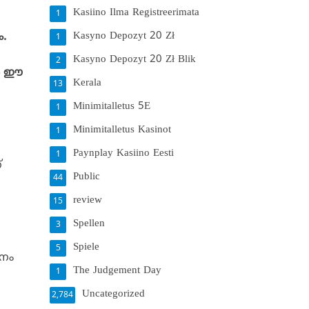
Kasiino Ilma Registreerimata
1
Kasyno Depozyt 20 Zł
ം.
1
Kasyno Depozyt 20 Zł Blik
2
്‍ ഈ
Kerala
13
Minimitalletus 5E
1
Minimitalletus Kasinot
1
Paynplay Kasiino Eesti
1
്
Public
44
review
15
Spellen
3
Spiele
5
ാനം
The Judgement Day
1
Uncategorized
2,784