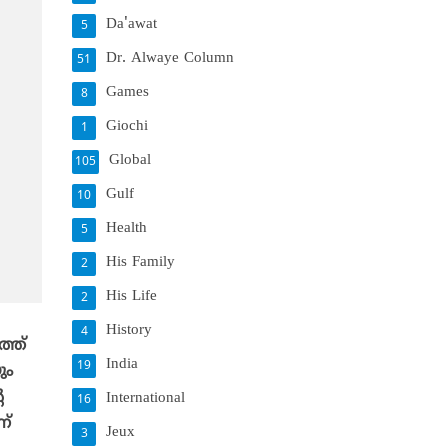
Da'awat
5
Dr. Alwaye Column
51
Games
8
Giochi
1
Global
105
Gulf
10
Health
5
His Family
2
His Life
2
History
4
്ത്
India
19
ും
െ
International
16
ന്
Jeux
3