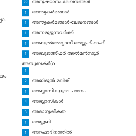
അനുഷ്ഠാനം-ലേഖനങ്ങള്‍
29
അന്ത്യകര്‍മങ്ങള്‍
1
ലോ.
അന്ത്യകര്‍മങ്ങള്‍-ലേഖനങ്ങള്‍
1
അന്നമൂട്ടുന്നവര്‍ക്ക്
1
അബുല്‍അബ്ബാസ് അസ്സഫ്ഫാഹ്‌
1
അബൂജഅ്ഫര്‍ അല്‍മന്‍സ്വൂര്‍
1
അബൂബക്ര്‍(റ
1
മയം
അബ്ദുല്‍ മലിക്‌
2
അബ്ബാസികളുടെ പതനം
1
അബ്ബാസികള്‍
4
അമാനുഷികത
3
അയ്യൂബ്‌
1
അറഫാദിനത്തില്‍
1