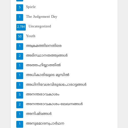
Spiele
5
The Judgement Day
1
Uncategorized
2,784
Youth
50
അക്രമത്തിനെതിരെ
1
അടിസ്ഥാനതത്ത്വങ്ങള്‍
2
അത്തഹിയ്യാത്തില്‍
1
അധികാരിയുടെ മുമ്പില്‍
1
അധിനിവേശവിരുദ്ധപോരാട്ടങ്ങള്‍
1
അനന്തരാവകാശം
5
അനന്തരാവകാശം-ലേഖനങ്ങള്‍
2
അനിഷ്ടങ്ങള്‍
1
അനുമോദനപ്രാര്‍ഥന
1