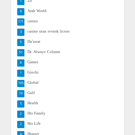
25
1
Arab World
8
casino
171
casino utan svensk licens
3
Da'awat
5
Dr. Alwaye Column
51
Games
8
Giochi
1
Global
105
Gulf
10
Health
5
His Family
2
His Life
2
History
4