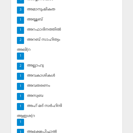
അമാനുഷികത
3
അയ്യൂബ്‌
1
അറഫാദിനത്തില്‍
1
അറബ് സാഹിത്യം
2
അലി(റ
1
അല്ലാഹു
2
അവകാശികള്‍
1
അവതരണം
1
അസ്വബ
1
അഹ് മദ് സര്‍ഹിന്ദി
1
ആഇശ(റ
1
ആക്ഷേപിച്ചാല്‍
1