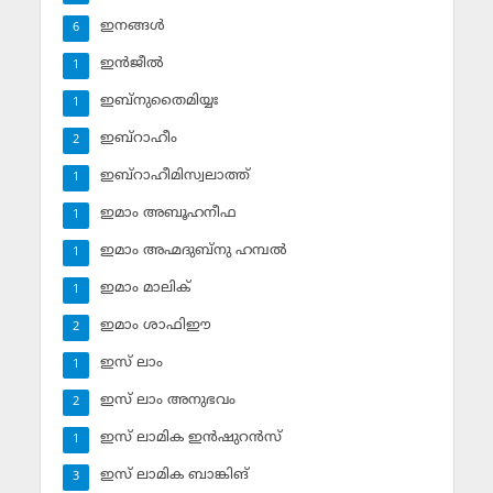
ഇനങ്ങള്‍
6
ഇന്‍ജീല്‍
1
ഇബ്‌നുതൈമിയ്യഃ
1
ഇബ്‌റാഹീം
2
ഇബ്‌റാഹീമിസ്വലാത്ത്
1
ഇമാം അബൂഹനീഫ
1
ഇമാം അഹ്മദുബ്‌നു ഹമ്പല്‍
1
ഇമാം മാലിക്
1
ഇമാം ശാഫിഈ
2
ഇസ് ലാം
1
ഇസ് ലാം അനുഭവം
2
ഇസ് ലാമിക ഇന്‍ഷുറന്‍സ്‌
1
ഇസ് ലാമിക ബാങ്കിങ്‌
3