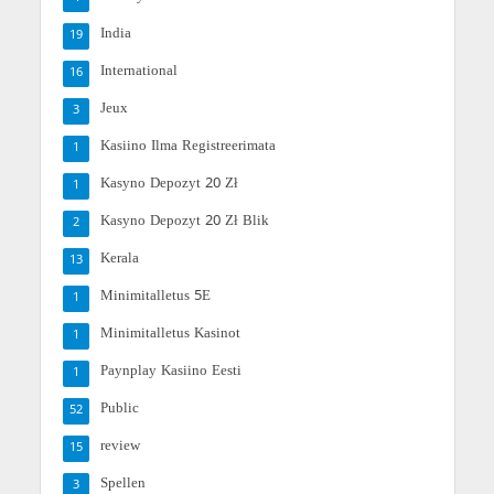
India
19
International
16
Jeux
3
Kasiino Ilma Registreerimata
1
Kasyno Depozyt 20 Zł
1
Kasyno Depozyt 20 Zł Blik
2
Kerala
13
Minimitalletus 5E
1
Minimitalletus Kasinot
1
Paynplay Kasiino Eesti
1
Public
52
review
15
Spellen
3