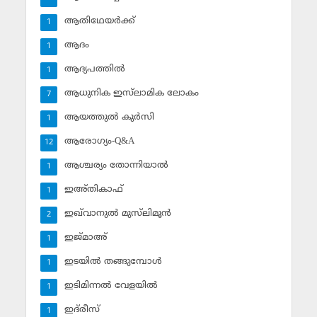
ആതിഥേയര്‍ക്ക്
1
ആദം
1
ആദ്യപത്തില്‍
1
ആധുനിക ഇസ്‌ലാമിക ലോകം
7
ആയത്തുല്‍ കുര്‍സി
1
ആരോഗ്യം-Q&A
12
ആശ്ചര്യം തോന്നിയാല്‍
1
ഇഅ്തികാഫ്‌
1
ഇഖ്‌വാനുല്‍ മുസ്‌ലിമൂന്‍
2
ഇജ്മാഅ്
1
ഇടയില്‍ തങ്ങുമ്പോള്‍
1
ഇടിമിന്നല്‍ വേളയില്‍
1
ഇദ്‌രീസ്‌
1