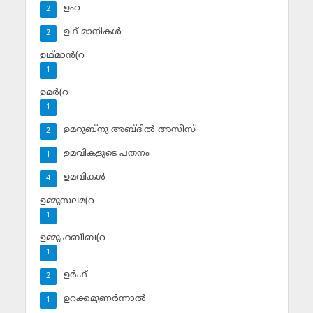
ഉംറ
2
ഉഥ് മാനികള്‍
2
ഉഥ്മാന്‍(റ
1
ഉമര്‍(റ
1
ഉമറുബ്‌നു അബ്ദില്‍ അസീസ്‌
2
ഉമവികളുടെ പതനം
1
ഉമവികള്‍
4
ഉമ്മുസലമ(റ
1
ഉമ്മുഹബീബ(റ
1
ഉര്‍ഫ്
2
ഉറക്കമുണര്‍ന്നാല്‍
1