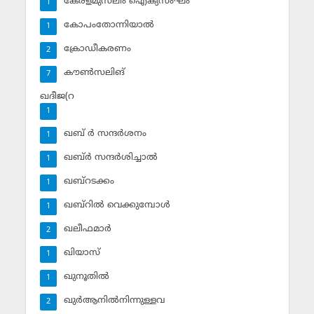
കേരളമുസ്‌ലിം ഐക്യസംഘം
1
കോപംതോന്നിയാല്‍
1
ക്രോഡീകരണം
2
കൗണ്‍സലിങ്‌
7
ഖദീജ(റ
1
ഖബ് ര്‍ സന്ദര്‍ശനം
1
ഖബ്ര്‍ സന്ദര്‍ശിച്ചാല്‍
1
ഖബ്‌റടക്കം
1
ഖബ്‌റില്‍ വെക്കുമ്പോള്‍
1
ഖലീഫമാര്‍
2
ഖിയാസ്
1
ഖുനൂതില്‍
1
ഖുര്‍ആനില്‍നിന്നുള്ളവ
2