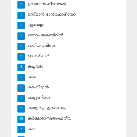
ഉറങ്ങാന്‍ കിടന്നാല്‍
1
ഉസ്മാന്‍ ദാന്‍ഫോദിയോ
1
ഏകത്വം
1
ഒന്നാം തക്ബീറില്‍
1
ഓറിയന്റലിസം
1
ഓഹരികള്‍
1
കച്ചവടം
3
കടം
1
കടംവീട്ടാന്‍
1
കമ്യൂണിസം
1
കയറ്റവും ഇറക്കവും
1
കര്‍മ്മശാസ്ത്രം-ഫത്‌വ
29
കല
2