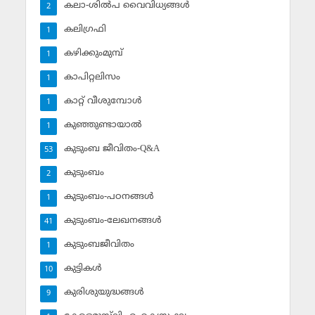
കലാ-ശില്‍പ വൈവിധ്യങ്ങള്‍
2
കലിഗ്രഫി
1
കഴിക്കുംമുമ്പ്
1
കാപിറ്റലിസം
1
കാറ്റ് വീശുമ്പോള്‍
1
കുഞ്ഞുണ്ടായാല്‍
1
കുടുംബ ജീവിതം-Q&A
53
കുടുംബം
2
കുടുംബം-പഠനങ്ങള്‍
1
കുടുംബം-ലേഖനങ്ങള്‍
41
കുടുംബജീവിതം
1
കുട്ടികള്‍
10
കുരിശുയുദ്ധങ്ങള്‍
9