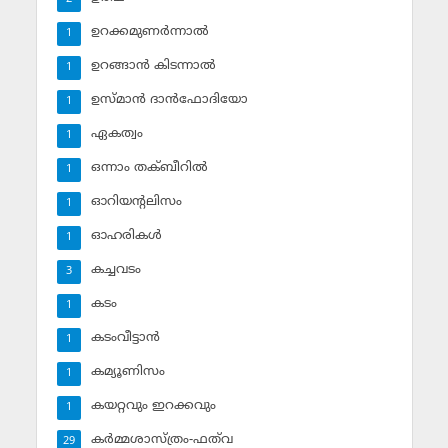
ഉറക്കമുണര്‍ന്നാല്‍
1
ഉറങ്ങാന്‍ കിടന്നാല്‍
1
ഉസ്മാന്‍ ദാന്‍ഫോദിയോ
1
ഏകത്വം
1
ഒന്നാം തക്ബീറില്‍
1
ഓറിയന്റലിസം
1
ഓഹരികള്‍
1
കച്ചവടം
3
കടം
1
കടംവീട്ടാന്‍
1
കമ്യൂണിസം
1
കയറ്റവും ഇറക്കവും
1
കര്‍മ്മശാസ്ത്രം-ഫത്‌വ
29