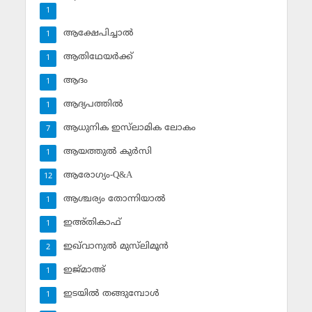
1
ആക്ഷേപിച്ചാല്‍
1
ആതിഥേയര്‍ക്ക്
1
ആദം
1
ആദ്യപത്തില്‍
1
ആധുനിക ഇസ്‌ലാമിക ലോകം
7
ആയത്തുല്‍ കുര്‍സി
1
ആരോഗ്യം-Q&A
12
ആശ്ചര്യം തോന്നിയാല്‍
1
ഇഅ്തികാഫ്‌
1
ഇഖ്‌വാനുല്‍ മുസ്‌ലിമൂന്‍
2
ഇജ്മാഅ്
1
ഇടയില്‍ തങ്ങുമ്പോള്‍
1