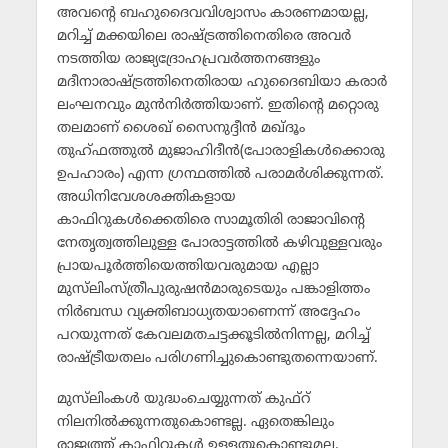
അവന്റെ ബഹുദൈവവിശ്വാസം കാരണമായല്ല,
മറിച്ച് മക്കയിലെ രാഷ്ട്രത്തിനെതിരെ അവര്‍
നടത്തിയ രാജ്യദ്രോഹപ്രവര്‍ത്തനങ്ങളും
മദീനാരാഷ്ട്രത്തിനെതിരായ ഹുദൈബിയാ കരാര്‍
ലംഘനവും മുന്‍നിര്‍ത്തിയാണ്. ഇതിന്റെ മറ്റൊരു
തലമാണ് ശൈഖ് സൈനുദ്ദീന്‍ മഖ്ദൂം
തുഹ്ഫത്തുല്‍ മുജാഹിദീന്‍(പോരാളികള്‍ക്കൊരു
ഉപഹാരം) എന്ന ഗ്രന്ഥത്തില്‍ പരാമര്‍ശിക്കുന്നത്.
അധിനിവേശശക്തികളായ
കാഫിറുകള്‍ക്കെതിരെ സാമൂതിരി രാജാവിന്റെ
നേതൃത്വത്തിലുള്ള പോരാട്ടത്തില്‍ കഴിവുള്ളവരും
പ്രായപൂര്‍ത്തിയെത്തിയവരുമായ എല്ലാ
മുസ്‌ലിംസ്ത്രീപുരുഷന്‍മാരുടെയും പങ്കാളിത്തം
നിര്‍ബന്ധ വ്യക്തിബാധ്യതയാണെന്ന് അദ്ദേഹം
പറയുന്നത് കേവലമതചട്ടക്കൂടില്‍നിന്നല്ല, മറിച്ച്
രാഷ്ട്രീയതലം പരിഗണിച്ചുകൊണ്ടുതന്നെയാണ്.
മുസ്‌ലിംകള്‍ യുദ്ധംചെയ്യുന്നത് കുഫ്‌റ്
നിലനില്‍ക്കുന്നതുകൊണ്ടല്ല. ഏതെങ്കിലും
രാജ്യത്ത് കാഫിറുകള്‍ ഉള്ളതുകൊണ്ടുമല്ല.