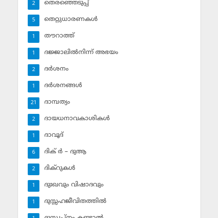
തെരഞ്ഞെടുപ്പ്
2
തെറ്റുധാരണകള്‍
5
തൗറാത്ത്
1
ദജ്ജാലില്‍നിന്ന് അഭയം
1
ദര്‍ശനം
2
ദര്‍ശനങ്ങള്‍
1
ദാമ്പത്യം
21
ദായധനാവകാശികള്‍
2
ദാവൂദ്‌
1
ദിക് ര്‍ – ദുആ
6
ദിക്‌റുകള്‍
2
ദുഃഖവും വിഷാദവും
1
ദുസ്സഹജീവിതത്തില്‍
1
ദുസ്സ്വപ്‌നം കണ്ടാല്‍