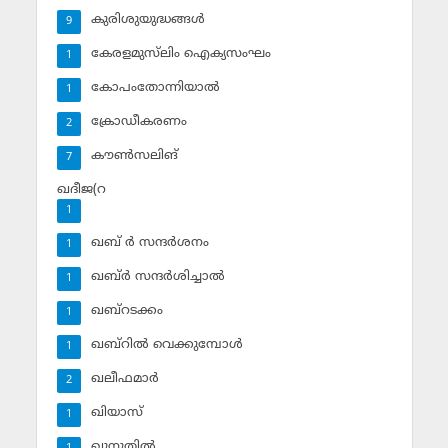
കുരിശുയുദ്ധങ്ങള്‍
9
കേരളമുസ്‌ലിം ഐക്യസംഘം
1
കോപംതോന്നിയാല്‍
1
ക്രോഡീകരണം
2
കൗണ്‍സലിങ്‌
7
ഖദീജ(റ
1
ഖബ് ര്‍ സന്ദര്‍ശനം
1
ഖബ്ര്‍ സന്ദര്‍ശിച്ചാല്‍
1
ഖബ്‌റടക്കം
1
ഖബ്‌റില്‍ വെക്കുമ്പോള്‍
1
ഖലീഫമാര്‍
2
ഖിയാസ്
1
ഖുനൂതില്‍