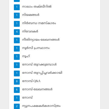
നാലാം തക്ബീറില്‍
1
നിയമങ്ങള്‍
1
നിര്‍ബന്ധ നമസ്‌കാരം
1
നിവേദകര്‍
4
നീതിന്യായം-ലേഖനങ്ങള്‍
1
നൂര്‍സി പ്രസ്ഥാനം
1
നൂഹ്‌
1
നോമ്പ് തുറക്കുമ്പോള്‍
1
നോമ്പ് തുറപ്പിച്ചവര്‍ക്കായി
1
നോമ്പ്-Q&A
8
നോമ്പ്-ലേഖനങ്ങള്‍
6
നോമ്പ്‌
1
ന്യൂനപക്ഷകര്‍മശാസ്ത്രം
2