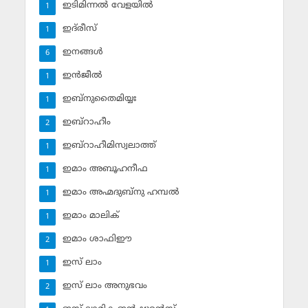
ഇടിമിന്നല്‍ വേളയില്‍
1
ഇദ്‌രീസ്‌
1
ഇനങ്ങള്‍
6
ഇന്‍ജീല്‍
1
ഇബ്‌നുതൈമിയ്യഃ
1
ഇബ്‌റാഹീം
2
ഇബ്‌റാഹീമിസ്വലാത്ത്
1
ഇമാം അബൂഹനീഫ
1
ഇമാം അഹ്മദുബ്‌നു ഹമ്പല്‍
1
ഇമാം മാലിക്
1
ഇമാം ശാഫിഈ
2
ഇസ് ലാം
1
ഇസ് ലാം അനുഭവം
2