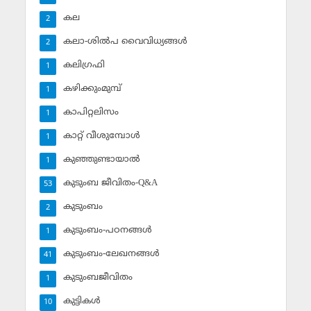
കല
2
കലാ-ശില്‍പ വൈവിധ്യങ്ങള്‍
2
കലിഗ്രഫി
1
കഴിക്കുംമുമ്പ്
1
കാപിറ്റലിസം
1
കാറ്റ് വീശുമ്പോള്‍
1
കുഞ്ഞുണ്ടായാല്‍
1
കുടുംബ ജീവിതം-Q&A
53
കുടുംബം
2
കുടുംബം-പഠനങ്ങള്‍
1
കുടുംബം-ലേഖനങ്ങള്‍
41
കുടുംബജീവിതം
1
കുട്ടികള്‍
10