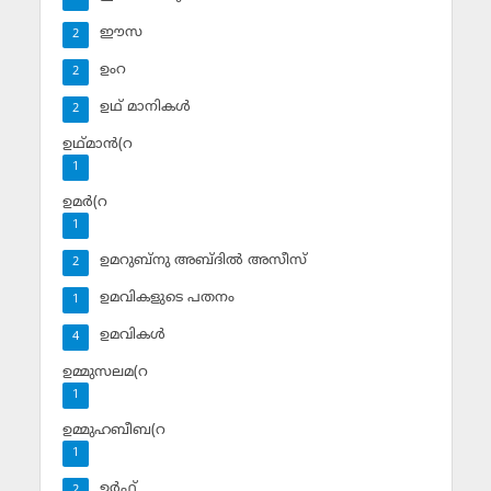
ഈസ
2
ഉംറ
2
ഉഥ് മാനികള്‍
2
ഉഥ്മാന്‍(റ
1
ഉമര്‍(റ
1
ഉമറുബ്‌നു അബ്ദില്‍ അസീസ്‌
2
ഉമവികളുടെ പതനം
1
ഉമവികള്‍
4
ഉമ്മുസലമ(റ
1
ഉമ്മുഹബീബ(റ
1
ഉര്‍ഫ്
2