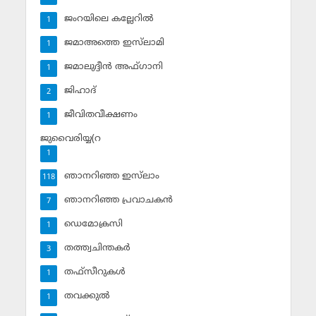
ജംറയിലെ കല്ലേറില്‍
1
ജമാഅത്തെ ഇസ്‌ലാമി
1
ജമാലുദ്ദീന്‍ അഫ്ഗാനി
1
ജിഹാദ്‌
2
ജീവിതവീക്ഷണം
1
ജുവൈരിയ്യ(റ
1
ഞാനറിഞ്ഞ ഇസ്‌ലാം
118
ഞാനറിഞ്ഞ പ്രവാചകന്‍
7
ഡെമോക്രസി
1
തത്ത്വചിന്തകര്‍
3
തഫ്‌സീറുകള്‍
1
തവക്കുല്‍
1