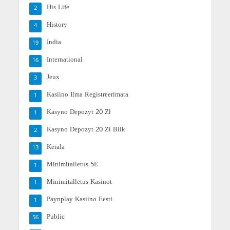
His Life
2
History
4
India
19
International
16
Jeux
3
Kasiino Ilma Registreerimata
1
Kasyno Depozyt 20 Zł
1
Kasyno Depozyt 20 Zł Blik
2
Kerala
13
Minimitalletus 5E
1
Minimitalletus Kasinot
1
Paynplay Kasiino Eesti
1
Public
56