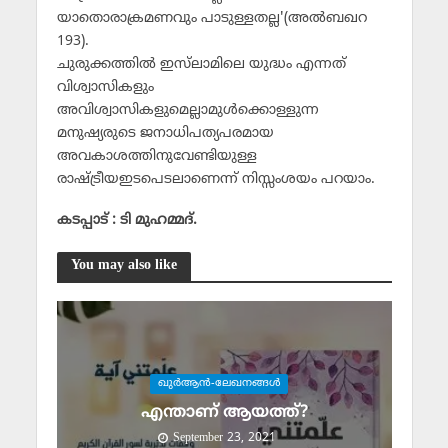
യാതൊരാക്രമണവും പാടുള്ളതല്ല'(അല്‍ബഖറ
193).
ചുരുക്കത്തില്‍ ഇസ്‌ലാമിലെ യുദ്ധം എന്നത്
വിശ്വാസികളും
അവിശ്വാസികളുമെല്ലാമുള്‍ക്കൊള്ളുന്ന
മനുഷ്യരുടെ ജനാധിപത്യപരമായ
അവകാശത്തിനുവേണ്ടിയുള്ള
രാഷ്ട്രീയഇടപെടലാണെന്ന് നിസ്സംശയം പറയാം.
കടപ്പാട് : ടി മുഹമ്മദ്.
You may also like
ഖുര്‍ആന്‍-ലേഖനങ്ങള്‍
എന്താണ് ആയത്ത്?
September 23, 2021