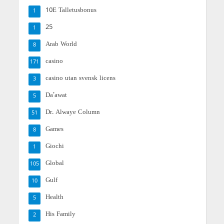
10E Talletusbonus
1
25
1
Arab World
8
casino
171
casino utan svensk licens
3
Da'awat
5
Dr. Alwaye Column
51
Games
8
Giochi
1
Global
105
Gulf
10
Health
5
His Family
2