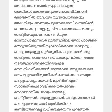
അതുകൊണ്ടാണ്. മനുഷ്യരെ കീഴ്‌പ്പെടുത്തി
അധികാരം വാഴാന്‍ ആഗ്രഹിക്കുന്ന
ശക്തികള്‍ക്കെതിരെ പ്രതിരോധംതീര്‍ക്കാന്‍
ഖുര്‍ആനില്‍ യുദ്ധവും യുദ്ധപ്രേരണകളും
യുദ്ധനിരൂപണങ്ങളും ഉള്ളടക്കമായി വന്നതിന്റെ
രഹസ്യം മറ്റൊന്നല്ല. ഇസ്‌ലാം ഒരേസമയം മതവും
രാഷ്ട്രീയവുമാണെന്ന വസ്തുത
മറന്നുപോകുന്നവര്‍ ഖുര്‍ആനിലെ യുദ്ധപാഠങ്ങള്‍
തെറ്റുധരിക്കുന്നത് സ്വാഭാവികമാണ്. വെട്ടാനും
കൊല്ലാനുമുള്ള ഖുര്‍ആനികാഹ്വാനങ്ങള്‍ ഒരു
രാഷ്ട്രത്തിനെതിരെ വിധ്വംസകപ്രവര്‍ത്തനങ്ങള്‍
നടത്തുന്നവര്‍ക്കെതിരെയുള്ള
സൈനികനീക്കങ്ങള്‍ മാത്രമാണ്. അല്ലാതെ ഒരു
മതം മറ്റുമതവിശ്വാസികള്‍ക്കെതിരെ നടത്തുന്ന
പടപ്പുറപ്പാടല്ല. കാഫിര്‍, മുശ്‌രിക് എന്നീ
സാങ്കേതികപദാവലികള്‍ മതപരവും
ദൈവശാസ്ത്രപരവും മാത്രമല്ല,
രാഷ്ട്രീയഅര്‍ഥവുമുള്ളതാണ്. പവിത്രമാസങ്ങള്‍
പിന്നിട്ടുകഴിഞ്ഞാല്‍ മുശ്‌രിക്കിനെ
കണ്ടിടത്തുവെച്ച് വധിക്കുകയെന്ന് പറഞ്ഞത്