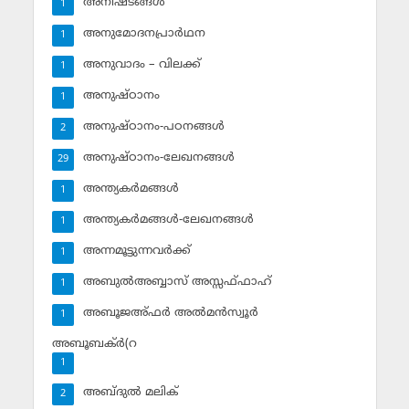
അനിഷ്ടങ്ങള്‍
1
അനുമോദനപ്രാര്‍ഥന
1
അനുവാദം – വിലക്ക്‌
1
അനുഷ്ഠാനം
1
അനുഷ്ഠാനം-പഠനങ്ങള്‍
2
അനുഷ്ഠാനം-ലേഖനങ്ങള്‍
29
അന്ത്യകര്‍മങ്ങള്‍
1
അന്ത്യകര്‍മങ്ങള്‍-ലേഖനങ്ങള്‍
1
അന്നമൂട്ടുന്നവര്‍ക്ക്
1
അബുല്‍അബ്ബാസ് അസ്സഫ്ഫാഹ്‌
1
അബൂജഅ്ഫര്‍ അല്‍മന്‍സ്വൂര്‍
1
അബൂബക്ര്‍(റ
1
അബ്ദുല്‍ മലിക്‌
2