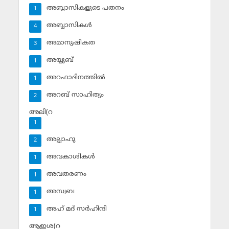
അബ്ബാസികളുടെ പതനം
1
അബ്ബാസികള്‍
4
അമാനുഷികത
3
അയ്യൂബ്‌
1
അറഫാദിനത്തില്‍
1
അറബ് സാഹിത്യം
2
അലി(റ
1
അല്ലാഹു
2
അവകാശികള്‍
1
അവതരണം
1
അസ്വബ
1
അഹ് മദ് സര്‍ഹിന്ദി
1
ആഇശ(റ