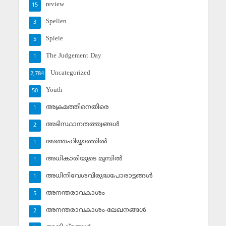
review
15
Spellen
3
Spiele
5
The Judgement Day
1
Uncategorized
2,784
Youth
50
അക്രമത്തിനെതിരെ
1
അടിസ്ഥാനതത്ത്വങ്ങള്‍
2
അത്തഹിയ്യാത്തില്‍
1
അധികാരിയുടെ മുമ്പില്‍
1
അധിനിവേശവിരുദ്ധപോരാട്ടങ്ങള്‍
1
അനന്തരാവകാശം
5
അനന്തരാവകാശം-ലേഖനങ്ങള്‍
2