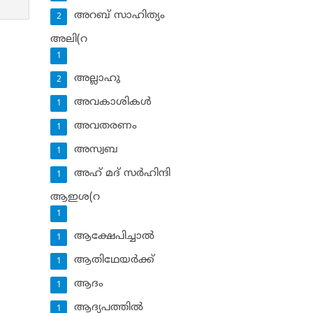
അറബ് സാഹിത്യം
2
അലി(റ
1
അല്ലാഹു
2
അവകാശികള്‍
1
അവതരണം
1
അസ്വബ
1
അഹ് മദ് സര്‍ഹിന്ദി
1
ആഇശ(റ
1
ആക്ഷേപിച്ചാല്‍
1
ആതിഥേയര്‍ക്ക്
1
ആദം
1
ആദ്യപത്തില്‍
1