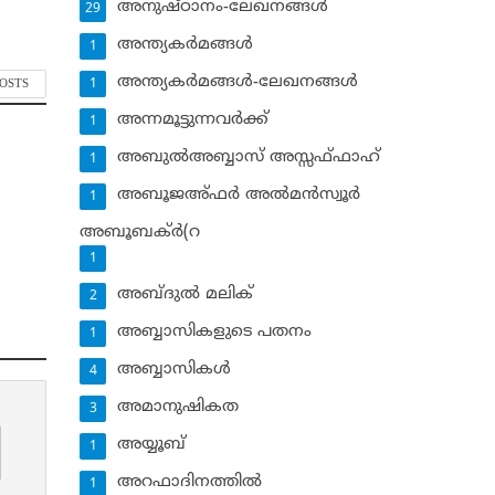
അനുഷ്ഠാനം-ലേഖനങ്ങള്‍
29
അന്ത്യകര്‍മങ്ങള്‍
1
അന്ത്യകര്‍മങ്ങള്‍-ലേഖനങ്ങള്‍
POSTS
1
അന്നമൂട്ടുന്നവര്‍ക്ക്
1
അബുല്‍അബ്ബാസ് അസ്സഫ്ഫാഹ്‌
1
അബൂജഅ്ഫര്‍ അല്‍മന്‍സ്വൂര്‍
1
അബൂബക്ര്‍(റ
1
അബ്ദുല്‍ മലിക്‌
2
അബ്ബാസികളുടെ പതനം
1
അബ്ബാസികള്‍
4
അമാനുഷികത
3
അയ്യൂബ്‌
1
അറഫാദിനത്തില്‍
1