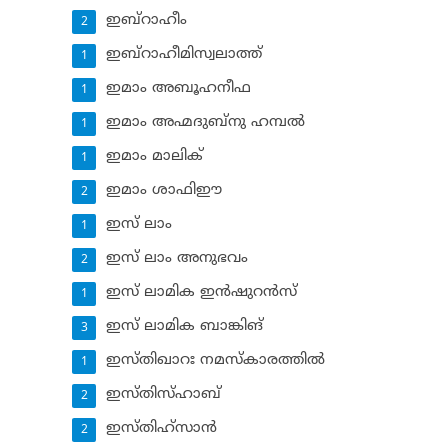
ഇബ്‌റാഹീം
2
ഇബ്‌റാഹീമിസ്വലാത്ത്
1
ഇമാം അബൂഹനീഫ
1
ഇമാം അഹ്മദുബ്‌നു ഹമ്പല്‍
1
ഇമാം മാലിക്
1
ഇമാം ശാഫിഈ
2
ഇസ് ലാം
1
ഇസ് ലാം അനുഭവം
2
ഇസ് ലാമിക ഇന്‍ഷുറന്‍സ്‌
1
ഇസ് ലാമിക ബാങ്കിങ്‌
3
ഇസ്തിഖാറഃ നമസ്‌കാരത്തില്‍
1
ഇസ്തിസ്ഹാബ്
2
ഇസ്തിഹ്‌സാന്‍
2