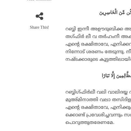
أَكُن مِّنَ الْخَاسِرِينَ
Share This!
റബ്ബി ഇന്നീ അഊദുബിക്ക 
തഗ്ഫിര്‍ ലീ വ തര്‍ഹംനീ അകു
എന്റെ രക്ഷിതാവേ, എനിക്കറിവ
നിന്നോട് ശരണം തേടുന്നു. 
നഷ്ടക്കാരുടെ കൂട്ടത്തിലായിര
റബ്ബിഗ്ഫിര്‍ലീ വലി വാലിദയ
മുഅ്മിനാത്തി വലാ തസിദിള്വ
എന്റെ രക്ഷിതാവേ, എനിക്കും 
ക്കൊണ്ട് പ്രവേശിച്ചവന്നും സ
പൊറുത്തുതരേണമേ.