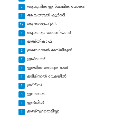
ആധുനിക ഇസ്‌ലാമിക ലോകം
7
ആയത്തുല്‍ കുര്‍സി
1
ആരോഗ്യം-Q&A
12
ആശ്ചര്യം തോന്നിയാല്‍
1
ഇഅ്തികാഫ്‌
1
ഇഖ്‌വാനുല്‍ മുസ്‌ലിമൂന്‍
2
ഇജ്മാഅ്
1
ഇടയില്‍ തങ്ങുമ്പോള്‍
1
ഇടിമിന്നല്‍ വേളയില്‍
1
ഇദ്‌രീസ്‌
1
ഇനങ്ങള്‍
6
ഇന്‍ജീല്‍
1
ഇബ്‌നുതൈമിയ്യഃ
1