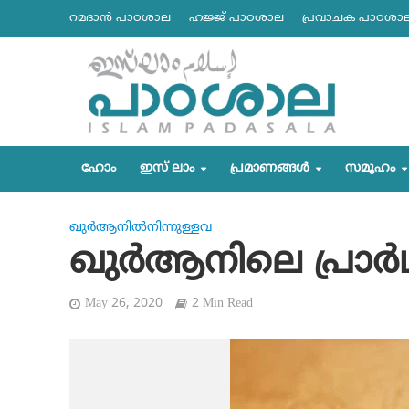
റമദാന്‍ പാഠശാല
ഹജ്ജ് പാഠശാല
പ്രവാചക പാഠശാ
ഹോം
ഇസ് ലാം
പ്രമാണങ്ങള്‍
സമൂഹം
ഖുര്‍ആനില്‍നിന്നുള്ളവ
ഖുര്‍ആനിലെ പ്രാര്
May 26, 2020
2 Min Read