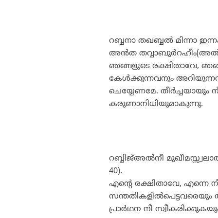
റബ്ബനാ തഖബ്ബല്‍ മിന്നാ ഇ
അന്‍ത തവ്വാബുര്‍റഹീം(അല്
ഞങ്ങളുടെ രക്ഷിതാവേ, ഞങ്ങളി
കേള്‍ക്കുന്നവനും അറിയുന്
ചെയ്യേണമേ. തീര്‍ച്ചയായും 
കരുണാനിധിയുമാകുന്നു.
റബ്ബിജ്അല്‍നീ മുഖീമസ്സ്വലാ
40).
എന്റെ രക്ഷിതാവേ, എന്നെ ന
സന്തതികളില്‍പെട്ടവരെയും
പ്രാര്‍ഥന നീ സ്വീകരിക്കുകയ