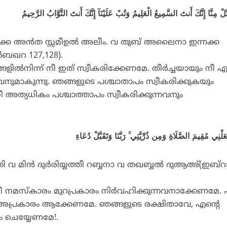
َبَّلْ مِنَّا إِنَّكَ أَنتَ السَّمِيعُ الْعَلِيمُ
وَتُبْ عَلَيْنَآ إِنَّكَ أَنتَ التَّوَّابُ الرَّحِيمُ
ന്നക്ക അന്‍ത സ്സമീഉല്‍ അലീം. വ തുബ് അലൈനാ ഇന്നക്ക
‍ബഖറ 127,128).
ല്‍നിന്ന് നീ ഇത് സ്വീകരിക്കേണമേ. തീര്‍ച്ചയായും നീ എല
നവനുമാകുന്നു. ഞങ്ങളുടെ പശ്ചാതാപം സ്വീകരിക്കുകയും
നീ അത്യധികം പശ്ചാത്താപം സ്വീകരിക്കുന്നവനും
لْنِي مُقِيمَ الصَّلَاةِ وَمِن ذُرِّيَّتِي ۚ رَبَّنَا وَتَقَبَّلْ دُعَاءِ
തി വ മിന്‍ ദുര്‍രിയ്യത്തീ റബ്ബനാ വ തഖബ്ബല്‍ ദുആഅ്(ഇബ്‌
ീ നമസ്‌കാരം മുറപ്രകാരം നിര്‍വഹിക്കുന്നവനാക്കേണമേ. 
 അപ്രകാരം ആക്കേണമേ. ഞങ്ങളുടെ രക്ഷിതാവേ, എന്റെ
ും ചെയ്യേണമേ!.