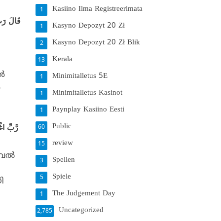
Kasiino Ilma Registreerimata
1
قَالَ رَبِ
Kasyno Depozyt 20 Zł
1
Kasyno Depozyt 20 Zł Blik
2
Kerala
13
്‍
Minimitalletus 5E
1
‍
Minimitalletus Kasinot
1
Paynplay Kasiino Eesti
1
Public
رَّبِّ اغْفِرْ لِي وَلِوَالِدَيَّ وَلِمَن دَخَلَ بَيْتِيَ مُؤْمِنًا وَلِلْمُؤْمِنِينَ وَالْمُؤْمِنَاتِ وَلَا تَزِدِ الظَّالِمِينَ إِلَّا تَبَارًا
60
review
15
വല്‍
Spellen
3
Spiele
5
ി
The Judgement Day
1
Uncategorized
2,785