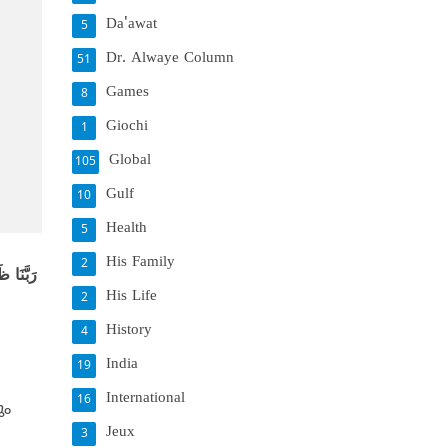
Da'awat
5
Dr. Alwaye Column
51
Games
8
Giochi
1
Global
105
Gulf
10
Health
5
His Family
2
رَبَّنَا ظَلَمْنَا أَنفُسَنَا وَإِن لَّمْ تَغْفِرْ لَنَا وَتَرْحَمْنَا لَنَكُونَنَّ مِنَ الْخَاسِرِينَ
His Life
2
History
4
India
19
International
16
ും
Jeux
3