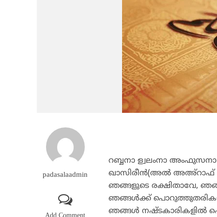
റബ്ബനാ ള്വലംനാ അംഫുസനാ വ
ഖാസിരീന്‍(അല്‍ അഅ്‌റാഫ് 
padasalaadmin
ഞങ്ങളുടെ രക്ഷിതാവേ, ഞങ്ങള
ഞങ്ങള്‍ക്ക് പൊറുത്തുതരികയ
ഞങ്ങള്‍ നഷ്ടകാരികളില്‍ പെ
Add Comment