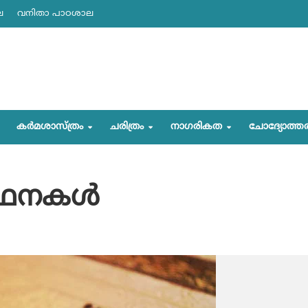
ല
വനിതാ പാഠശാല
കര്‍മശാസ്ത്രം
ചരിത്രം
നാഗരികത
ചോദ്യോത്ത
‍ഥനകള്‍