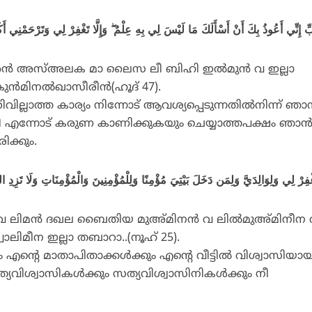
ّ إِنِّي أَعُوذُ بِكَ أَنْ أَسْأَلَكَ مَا لَيْسَ لِي بِهِ عِلْمٌ ۖ وَإِلَّا تَغْفِرْ لِي وَتَرْحَمْنِي 
അന്‍ അസ്അലക മാ ലൈസ ലീ ബിഹി ഇല്‍മുന്‍ വ ഇല്ലാ
ന്‍മിനല്‍ഖാസീരീന്‍(ഹൂദ് 47).
ില്ലാത്ത കാര്യം നിന്നോട് ആവശ്യപ്പെടുന്നതില്‍നിന്ന് ഞാന
നീ എന്നോട് കരുണ കാണിക്കുകയും ചെയ്യാത്തപക്ഷം ഞാന്
ിക്കും.
്യ വ ലിമന്‍ ദഖല ബൈതിയ മുഅ്മിനന്‍ വ ലില്‍മുഅ്മിനീന 
ാലിമീന ഇല്ലാ തബാറാ..(നൂഹ് 25).
എന്റെ മാതാപിതാക്കള്‍ക്കും എന്റെ വീട്ടില്‍ വിശ്വാസിയായ
ത്യവിശ്വാസികള്‍ക്കും സത്യവിശ്വാസിനികള്‍ക്കും നീ