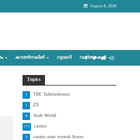
August 8, 2026
രം
കൗണ്‍സലിങ്‌
ഗ്യാലറി
വാര്‍ത്തകള്‍
Topics
10E Talletusbonus
1
25
1
Arab World
8
casino
171
casino utan svensk licens
3