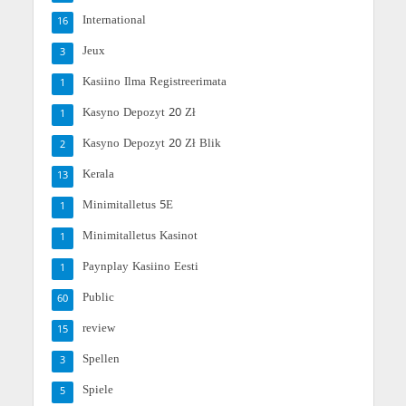
International
16
Jeux
3
Kasiino Ilma Registreerimata
1
Kasyno Depozyt 20 Zł
1
Kasyno Depozyt 20 Zł Blik
2
Kerala
13
Minimitalletus 5E
1
Minimitalletus Kasinot
1
Paynplay Kasiino Eesti
1
Public
60
review
15
Spellen
3
Spiele
5