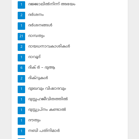
ദജ്ജാലില്‍നിന്ന് അഭയം
1
ദര്‍ശനം
2
ദര്‍ശനങ്ങള്‍
1
ദാമ്പത്യം
21
ദായധനാവകാശികള്‍
2
ദാവൂദ്‌
1
ദിക് ര്‍ – ദുആ
6
ദിക്‌റുകള്‍
2
ദുഃഖവും വിഷാദവും
1
ദുസ്സഹജീവിതത്തില്‍
1
ദുസ്സ്വപ്‌നം കണ്ടാല്‍
1
ദൗത്യം
1
നബി പത്‌നിമാര്‍
1