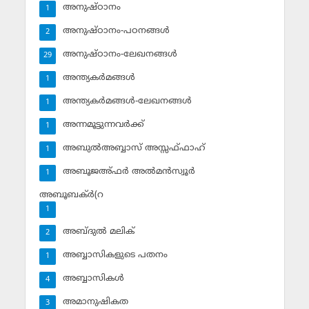
അനുഷ്ഠാനം
1
അനുഷ്ഠാനം-പഠനങ്ങള്‍
2
അനുഷ്ഠാനം-ലേഖനങ്ങള്‍
29
അന്ത്യകര്‍മങ്ങള്‍
1
അന്ത്യകര്‍മങ്ങള്‍-ലേഖനങ്ങള്‍
1
അന്നമൂട്ടുന്നവര്‍ക്ക്
1
അബുല്‍അബ്ബാസ് അസ്സഫ്ഫാഹ്‌
1
അബൂജഅ്ഫര്‍ അല്‍മന്‍സ്വൂര്‍
1
അബൂബക്ര്‍(റ
1
അബ്ദുല്‍ മലിക്‌
2
അബ്ബാസികളുടെ പതനം
1
അബ്ബാസികള്‍
4
അമാനുഷികത
3