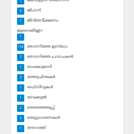
ജമാലുദ്ദീന്‍ അഫ്ഗാനി
1
ജിഹാദ്‌
2
ജീവിതവീക്ഷണം
1
ജുവൈരിയ്യ(റ
1
ഞാനറിഞ്ഞ ഇസ്‌ലാം
118
ഞാനറിഞ്ഞ പ്രവാചകന്‍
7
ഡെമോക്രസി
1
തത്ത്വചിന്തകര്‍
3
തഫ്‌സീറുകള്‍
1
തവക്കുല്‍
1
തെരഞ്ഞെടുപ്പ്
2
തെറ്റുധാരണകള്‍
5
തൗറാത്ത്
1