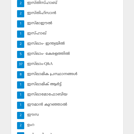
ഇസ്തിസ്ഹാബ്
2
ഇസ്തിഹ്‌സാന്‍
2
ഇസ്മാഈല്‍
1
ഇസ്ഹാഖ്‌
1
ഇസ്‌ലാം- ഇന്ത്യയില്‍
2
ഇസ്‌ലാം- കേരളത്തില്‍
5
ഇസ്‌ലാം-Q&A
37
ഇസ്‌ലാമിക പ്രസ്ഥാനങ്ങള്‍
8
ഇസ്‌ലാമിക് ആര്‍ട്ട്
1
ഇസ്‌ലാമോഫോബിയ
1
ഈമാന്‍ കുറഞ്ഞാല്‍
1
ഈസ
2
ഉംറ
2