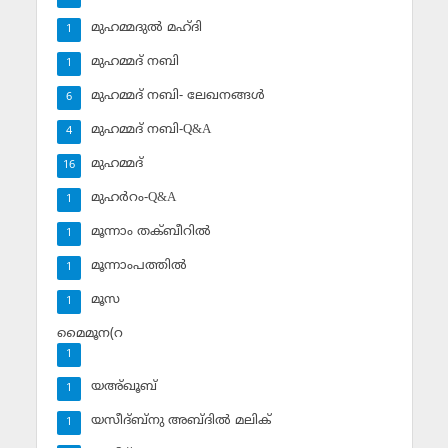
മുഹമ്മദുല്‍ മഹ്ദി
1
മുഹമ്മദ് നബി
1
മുഹമ്മദ് നബി- ലേഖനങ്ങള്‍
6
മുഹമ്മദ് നബി-Q&A
4
മുഹമ്മദ്‌
16
മുഹര്‍റം-Q&A
1
മൂന്നാം തക്ബീറില്‍
1
മൂന്നാംപത്തില്‍
1
മൂസ
1
മൈമൂന(റ
1
യഅ്ഖൂബ്‌
1
യസീദ്ബ്‌നു അബ്ദില്‍ മലിക്‌
1