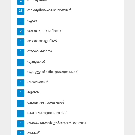
രാഷ്ട്രീയം
2
രാഷ്ട്രീയം-ലേഖനങ്ങള്‍
23
രൂപം
1
രോഗം – ചികിത്സ
2
രോഗവേളയില്‍
1
രോഗിക്കായി
1
റുകൂഇല്‍
1
റുകൂഇല്‍ നിന്നുയരുമ്പോള്‍
1
ലക്ഷ്യങ്ങള്‍
1
ലൂത്ത്‌
1
ലേഖനങ്ങള്‍-ഹജ്ജ്‌
1
ലൈലത്തുല്‍ഖദ്‌റില്‍
1
വക്കം അബ്ദുല്‍ഖാദിര്‍ മൗലവി
1
വഖ്ഫ്
1