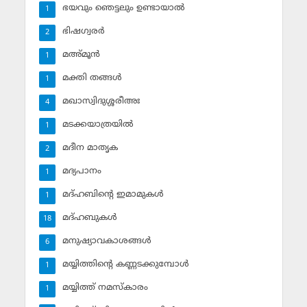
ഭയവും ഞെട്ടലും ഉണ്ടായാല്‍
1
ഭിഷഗ്വരര്‍
2
മഅ്മൂന്‍
1
മക്തി തങ്ങള്‍
1
മഖാസ്വിദുശ്ശരീഅഃ
4
മടക്കയാത്രയില്‍
1
മദീന മാതൃക
2
മദ്യപാനം
1
മദ്ഹബിന്റെ ഇമാമുകള്‍
1
മദ്ഹബുകള്‍
18
മനുഷ്യാവകാശങ്ങള്‍
6
മയ്യിത്തിന്റെ കണ്ണടക്കുമ്പോള്‍
1
മയ്യിത്ത് നമസ്‌കാരം
1