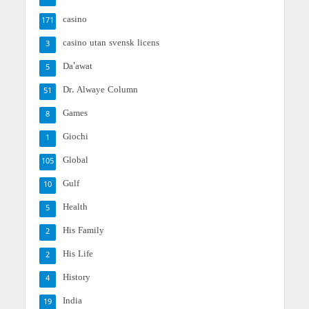
casino
171
casino utan svensk licens
3
Da'awat
5
Dr. Alwaye Column
51
Games
8
Giochi
1
Global
105
Gulf
10
Health
5
His Family
2
His Life
2
History
4
India
19