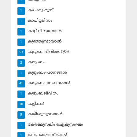
1
കഴിക്കുംമുമ്പ്
1
കാപിറ്റലിസം
1
കാറ്റ് വീശുമ്പോള്‍
1
കുഞ്ഞുണ്ടായാല്‍
1
കുടുംബ ജീവിതം-Q&A
53
കുടുംബം
2
കുടുംബം-പഠനങ്ങള്‍
1
കുടുംബം-ലേഖനങ്ങള്‍
41
കുടുംബജീവിതം
1
കുട്ടികള്‍
10
കുരിശുയുദ്ധങ്ങള്‍
9
കേരളമുസ്‌ലിം ഐക്യസംഘം
1
കോപംതോന്നിയാല്‍
1