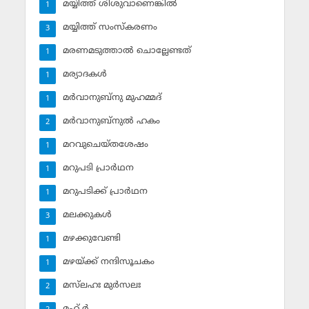
മയ്യിത്ത് ശിശുവാണെങ്കില്‍
1
മയ്യിത്ത് സംസ്‌കരണം
3
മരണമടുത്താല്‍ ചൊല്ലേണ്ടത്
1
മര്യാദകള്‍
1
മര്‍വാനുബ്‌നു മുഹമ്മദ്
1
മര്‍വാനുബ്‌നുല്‍ ഹകം
2
മറവുചെയ്തശേഷം
1
മറുപടി പ്രാര്‍ഥന
1
മറുപടിക്ക് പ്രാര്‍ഥന
1
മലക്കുകള്‍
3
മഴക്കുവേണ്ടി
1
മഴയ്ക്ക് നന്ദിസൂചകം
1
മസ്‌ലഹഃ മുര്‍സലഃ
2
മഹ് ര്‍