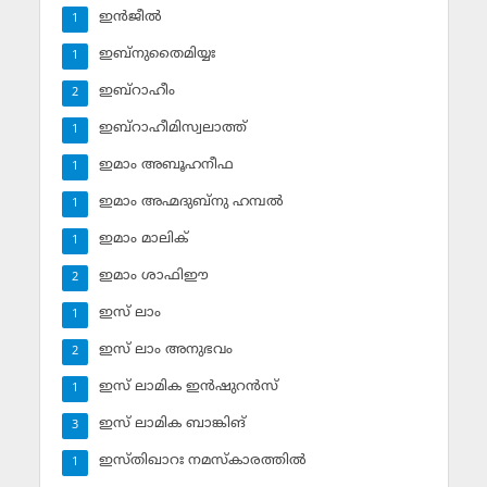
ഇന്‍ജീല്‍
1
ഇബ്‌നുതൈമിയ്യഃ
1
ഇബ്‌റാഹീം
2
ഇബ്‌റാഹീമിസ്വലാത്ത്
1
ഇമാം അബൂഹനീഫ
1
ഇമാം അഹ്മദുബ്‌നു ഹമ്പല്‍
1
ഇമാം മാലിക്
1
ഇമാം ശാഫിഈ
2
ഇസ് ലാം
1
ഇസ് ലാം അനുഭവം
2
ഇസ് ലാമിക ഇന്‍ഷുറന്‍സ്‌
1
ഇസ് ലാമിക ബാങ്കിങ്‌
3
ഇസ്തിഖാറഃ നമസ്‌കാരത്തില്‍
1