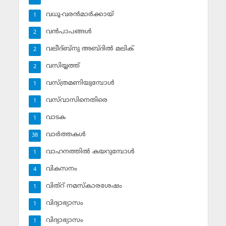
വധൂ-വരന്‍മാര്‍ക്കായ്
1
വന്‍പാപങ്ങള്‍
2
വലീദ്ബ്‌നു അബ്ദില്‍ മലിക്‌
2
വസിയ്യത്ത്‌
2
വസ്ത്രമണിയുമ്പോള്‍
1
വസ്‌വാസിനെതിരെ
1
വാടക
1
വാര്‍ത്തകള്‍
38
വാഹനത്തില്‍ കയറുമ്പോള്‍
1
വികസനം
4
വിത്‌റ് നമസ്‌കാരശേഷം
1
വിദ്യാഭ്യാസം
1
വിദ്യാഭ്യാസം
1