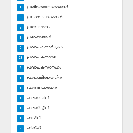
പ്രതിജ്ഞാനിയമങ്ങള്‍
1
പ്രധാന ഘടകങ്ങള്‍
3
പ്രബോധനം
2
പ്രമാണങ്ങള്‍
1
പ്രവാചകന്മാര്‍-Q&A
3
പ്രവാചകന്‍മാര്‍
23
പ്രവാചകസ്‌നേഹം
7
പ്രായശ്ചിത്തത്തിന്
1
പ്രാരംഭപ്രാര്‍ഥന
1
ഫലസ്ത്വീൻ
1
ഫലസ്ത്വീൻ
1
ഫാമിലി
1
ഫിഖ്ഹ്
8