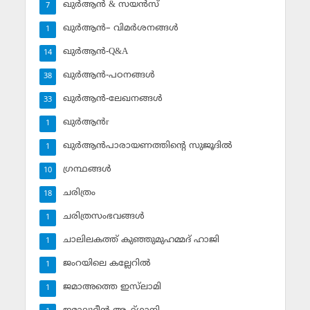
ഖുര്‍ആന്‍ & സയന്‍സ്‌
7
ഖുര്‍ആന്‍– വിമര്‍ശനങ്ങള്‍
1
ഖുര്‍ആന്‍-Q&A
14
ഖുര്‍ആന്‍-പഠനങ്ങള്‍
38
ഖുര്‍ആന്‍-ലേഖനങ്ങള്‍
33
ഖുര്‍ആന്‍r
1
ഖുര്‍ആന്‍പാരായണത്തിന്റെ സുജൂദില്‍
1
ഗ്രന്ഥങ്ങള്‍
10
ചരിത്രം
18
ചരിത്രസംഭവങ്ങള്‍
1
ചാലിലകത്ത് കുഞ്ഞുമുഹമ്മദ് ഹാജി
1
ജംറയിലെ കല്ലേറില്‍
1
ജമാഅത്തെ ഇസ്‌ലാമി
1