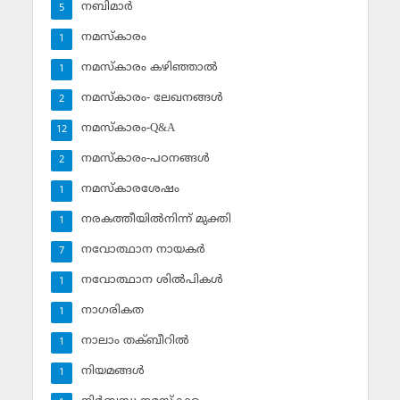
നബിമാര്‍
5
നമസ്‌കാരം
1
നമസ്‌കാരം കഴിഞ്ഞാല്‍
1
നമസ്‌കാരം- ലേഖനങ്ങള്‍
2
നമസ്‌കാരം-Q&A
12
നമസ്‌കാരം-പഠനങ്ങള്‍
2
നമസ്‌കാരശേഷം
1
നരകത്തീയില്‍നിന്ന് മുക്തി
1
നവോത്ഥാന നായകര്‍
7
നവോത്ഥാന ശില്‍പികള്‍
1
നാഗരികത
1
നാലാം തക്ബീറില്‍
1
നിയമങ്ങള്‍
1