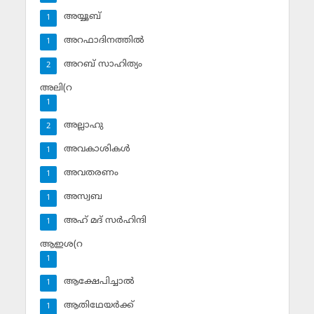
അയ്യൂബ്‌
1
അറഫാദിനത്തില്‍
1
അറബ് സാഹിത്യം
2
അലി(റ
1
അല്ലാഹു
2
അവകാശികള്‍
1
അവതരണം
1
അസ്വബ
1
അഹ് മദ് സര്‍ഹിന്ദി
1
ആഇശ(റ
1
ആക്ഷേപിച്ചാല്‍
1
ആതിഥേയര്‍ക്ക്
1