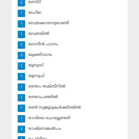
യസീദ്‌
2
യഹ്‌യ
1
യാത്രക്കാരനുവേണ്ടി
1
യാത്രയില്‍
1
യാസീന്‍ പഠനം
2
യുക്തിവാദം
3
യൂനുസ്‌
1
യൂസുഫ്‌
1
രണ്ടാം തക്ബീറില്‍
1
രണ്ടാംപത്തില്‍
1
രണ്ട് സുജൂദുകള്‍ക്കിടയില്‍
1
രാവിലെ ചൊല്ലേണ്ടത്
1
രാഷ്ട്രസങ്കല്‍പം
4