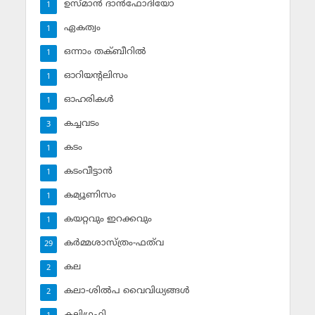
ഉസ്മാന്‍ ദാന്‍ഫോദിയോ
1
ഏകത്വം
1
ഒന്നാം തക്ബീറില്‍
1
ഓറിയന്റലിസം
1
ഓഹരികള്‍
1
കച്ചവടം
3
കടം
1
കടംവീട്ടാന്‍
1
കമ്യൂണിസം
1
കയറ്റവും ഇറക്കവും
1
കര്‍മ്മശാസ്ത്രം-ഫത്‌വ
29
കല
2
കലാ-ശില്‍പ വൈവിധ്യങ്ങള്‍
2
കലിഗ്രഫി