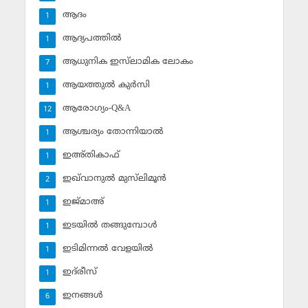
ആദം
1
ആദ്യപത്തില്‍
1
ആധുനിക ഇസ്‌ലാമിക ലോകം
7
ആയത്തുല്‍ കുര്‍സി
1
ആരോഗ്യം-Q&A
12
ആശ്ചര്യം തോന്നിയാല്‍
1
ഇഅ്തികാഫ്‌
1
ഇഖ്‌വാനുല്‍ മുസ്‌ലിമൂന്‍
2
ഇജ്മാഅ്
1
ഇടയില്‍ തങ്ങുമ്പോള്‍
1
ഇടിമിന്നല്‍ വേളയില്‍
1
ഇദ്‌രീസ്‌
1
ഇനങ്ങള്‍
6