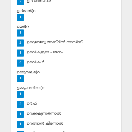
ഉഥ് മാനികള്‍
2
ഉഥ്മാന്‍(റ
1
ഉമര്‍(റ
1
ഉമറുബ്‌നു അബ്ദില്‍ അസീസ്‌
2
ഉമവികളുടെ പതനം
1
ഉമവികള്‍
4
ഉമ്മുസലമ(റ
1
ഉമ്മുഹബീബ(റ
1
ഉര്‍ഫ്
2
ഉറക്കമുണര്‍ന്നാല്‍
1
ഉറങ്ങാന്‍ കിടന്നാല്‍
1