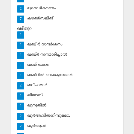
ക്രോഡീകരണം
2
കൗണ്‍സലിങ്‌
7
ഖദീജ(റ
1
ഖബ് ര്‍ സന്ദര്‍ശനം
1
ഖബ്ര്‍ സന്ദര്‍ശിച്ചാല്‍
1
ഖബ്‌റടക്കം
1
ഖബ്‌റില്‍ വെക്കുമ്പോള്‍
1
ഖലീഫമാര്‍
2
ഖിയാസ്
1
ഖുനൂതില്‍
1
ഖുര്‍ആനില്‍നിന്നുള്ളവ
2
ഖുര്‍ആന്‍
2