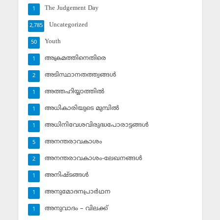
The Judgement Day
1
Uncategorized
2,785
Youth
50
അക്രമത്തിനെതിരെ
1
അടിസ്ഥാനതത്ത്വങ്ങള്‍
2
അത്തഹിയ്യാത്തില്‍
1
അധികാരിയുടെ മുമ്പില്‍
1
അധിനിവേശവിരുദ്ധപോരാട്ടങ്ങള്‍
1
അനന്തരാവകാശം
5
അനന്തരാവകാശം-ലേഖനങ്ങള്‍
2
അനിഷ്ടങ്ങള്‍
1
അനുമോദനപ്രാര്‍ഥന
1
അനുവാദം – വിലക്ക്‌
1