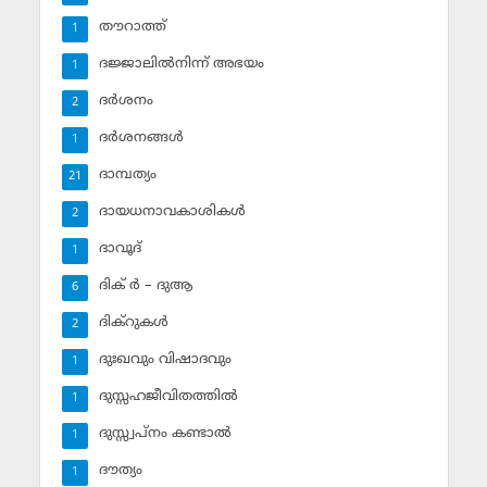
തൗറാത്ത്
1
ദജ്ജാലില്‍നിന്ന് അഭയം
1
ദര്‍ശനം
2
ദര്‍ശനങ്ങള്‍
1
ദാമ്പത്യം
21
ദായധനാവകാശികള്‍
2
ദാവൂദ്‌
1
ദിക് ര്‍ – ദുആ
6
ദിക്‌റുകള്‍
2
ദുഃഖവും വിഷാദവും
1
ദുസ്സഹജീവിതത്തില്‍
1
ദുസ്സ്വപ്‌നം കണ്ടാല്‍
1
ദൗത്യം
1