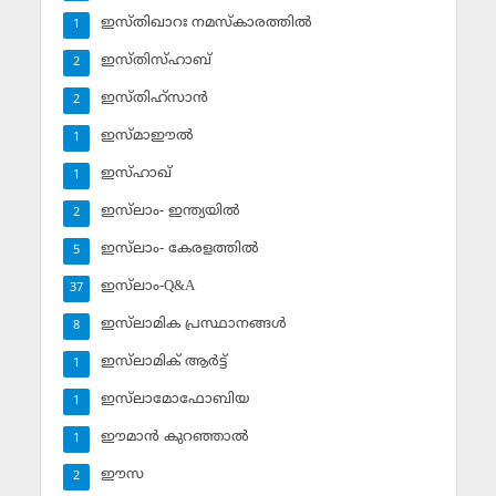
ഇസ്തിഖാറഃ നമസ്‌കാരത്തില്‍
1
ഇസ്തിസ്ഹാബ്
2
ഇസ്തിഹ്‌സാന്‍
2
ഇസ്മാഈല്‍
1
ഇസ്ഹാഖ്‌
1
ഇസ്‌ലാം- ഇന്ത്യയില്‍
2
ഇസ്‌ലാം- കേരളത്തില്‍
5
ഇസ്‌ലാം-Q&A
37
ഇസ്‌ലാമിക പ്രസ്ഥാനങ്ങള്‍
8
ഇസ്‌ലാമിക് ആര്‍ട്ട്
1
ഇസ്‌ലാമോഫോബിയ
1
ഈമാന്‍ കുറഞ്ഞാല്‍
1
ഈസ
2