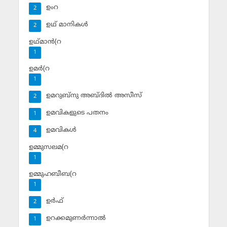
ഉംറ
2
ഉഥ് മാനികള്‍
2
ഉഥ്മാന്‍(റ
1
ഉമര്‍(റ
1
ഉമറുബ്‌നു അബ്ദില്‍ അസീസ്‌
2
ഉമവികളുടെ പതനം
1
ഉമവികള്‍
4
ഉമ്മുസലമ(റ
1
ഉമ്മുഹബീബ(റ
1
ഉര്‍ഫ്
2
ഉറക്കമുണര്‍ന്നാല്‍
1