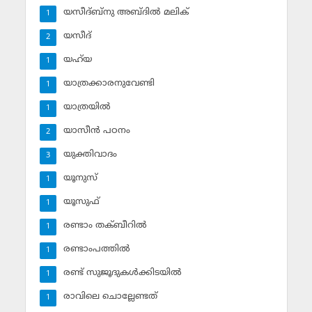
യസീദ്ബ്‌നു അബ്ദില്‍ മലിക്‌
1
യസീദ്‌
2
യഹ്‌യ
1
യാത്രക്കാരനുവേണ്ടി
1
യാത്രയില്‍
1
യാസീന്‍ പഠനം
2
യുക്തിവാദം
3
യൂനുസ്‌
1
യൂസുഫ്‌
1
രണ്ടാം തക്ബീറില്‍
1
രണ്ടാംപത്തില്‍
1
രണ്ട് സുജൂദുകള്‍ക്കിടയില്‍
1
രാവിലെ ചൊല്ലേണ്ടത്
1