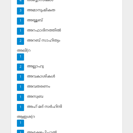
അബ്ബാസികള്‍
4
അമാനുഷികത
3
അയ്യൂബ്‌
1
അറഫാദിനത്തില്‍
1
അറബ് സാഹിത്യം
2
അലി(റ
1
അല്ലാഹു
2
അവകാശികള്‍
1
അവതരണം
1
അസ്വബ
1
അഹ് മദ് സര്‍ഹിന്ദി
1
ആഇശ(റ
1
ആക്ഷേപിച്ചാല്‍