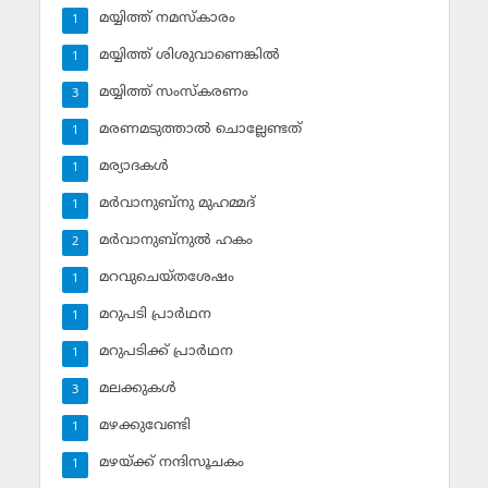
മയ്യിത്ത് നമസ്‌കാരം
1
മയ്യിത്ത് ശിശുവാണെങ്കില്‍
1
മയ്യിത്ത് സംസ്‌കരണം
3
മരണമടുത്താല്‍ ചൊല്ലേണ്ടത്
1
മര്യാദകള്‍
1
മര്‍വാനുബ്‌നു മുഹമ്മദ്
1
മര്‍വാനുബ്‌നുല്‍ ഹകം
2
മറവുചെയ്തശേഷം
1
മറുപടി പ്രാര്‍ഥന
1
മറുപടിക്ക് പ്രാര്‍ഥന
1
മലക്കുകള്‍
3
മഴക്കുവേണ്ടി
1
മഴയ്ക്ക് നന്ദിസൂചകം
1