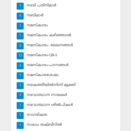
നബി പത്‌നിമാര്‍
1
നബിമാര്‍
5
നമസ്‌കാരം
1
നമസ്‌കാരം കഴിഞ്ഞാല്‍
1
നമസ്‌കാരം- ലേഖനങ്ങള്‍
2
നമസ്‌കാരം-Q&A
12
നമസ്‌കാരം-പഠനങ്ങള്‍
2
നമസ്‌കാരശേഷം
1
നരകത്തീയില്‍നിന്ന് മുക്തി
1
നവോത്ഥാന നായകര്‍
7
നവോത്ഥാന ശില്‍പികള്‍
1
നാഗരികത
1
നാലാം തക്ബീറില്‍
1