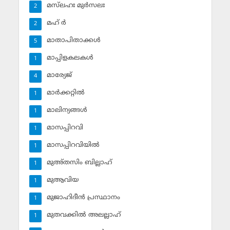
മസ്‌ലഹഃ മുര്‍സലഃ
2
മഹ് ര്‍
2
മാതാപിതാക്കള്‍
5
മാപ്പിളകലകള്‍
1
മാര്യേജ്
4
മാര്‍ക്കറ്റില്‍
1
മാലിന്യങ്ങള്‍
1
മാസപ്പിറവി
1
മാസപ്പിറവിയില്‍
1
മുഅ്തസിം ബില്ലാഹ്
1
മുആവിയ
1
മുജാഹിദീന്‍ പ്രസ്ഥാനം
1
മുതവക്കില്‍ അലല്ലാഹ്
1