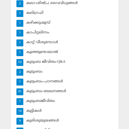
കലാ-ശില്‍പ വൈവിധ്യങ്ങള്‍
2
കലിഗ്രഫി
1
കഴിക്കുംമുമ്പ്
1
കാപിറ്റലിസം
1
കാറ്റ് വീശുമ്പോള്‍
1
കുഞ്ഞുണ്ടായാല്‍
1
കുടുംബ ജീവിതം-Q&A
53
കുടുംബം
2
കുടുംബം-പഠനങ്ങള്‍
1
കുടുംബം-ലേഖനങ്ങള്‍
41
കുടുംബജീവിതം
1
കുട്ടികള്‍
10
കുരിശുയുദ്ധങ്ങള്‍
9