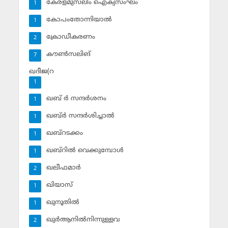
കേരളമുസ്‌ലിം ഐക്യസംഘം
1
കോപംതോന്നിയാല്‍
1
ക്രോഡീകരണം
2
കൗണ്‍സലിങ്‌
7
ഖദീജ(റ
1
ഖബ് ര്‍ സന്ദര്‍ശനം
1
ഖബ്ര്‍ സന്ദര്‍ശിച്ചാല്‍
1
ഖബ്‌റടക്കം
1
ഖബ്‌റില്‍ വെക്കുമ്പോള്‍
1
ഖലീഫമാര്‍
2
ഖിയാസ്
1
ഖുനൂതില്‍
1
ഖുര്‍ആനില്‍നിന്നുള്ളവ
2