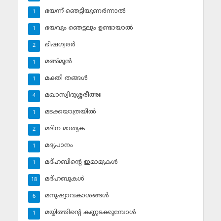
ഭയന്ന് ഞെട്ടിയുണര്‍ന്നാല്‍
1
ഭയവും ഞെട്ടലും ഉണ്ടായാല്‍
1
ഭിഷഗ്വരര്‍
2
മഅ്മൂന്‍
1
മക്തി തങ്ങള്‍
1
മഖാസ്വിദുശ്ശരീഅഃ
4
മടക്കയാത്രയില്‍
1
മദീന മാതൃക
2
മദ്യപാനം
1
മദ്ഹബിന്റെ ഇമാമുകള്‍
1
മദ്ഹബുകള്‍
18
മനുഷ്യാവകാശങ്ങള്‍
6
മയ്യിത്തിന്റെ കണ്ണടക്കുമ്പോള്‍
1