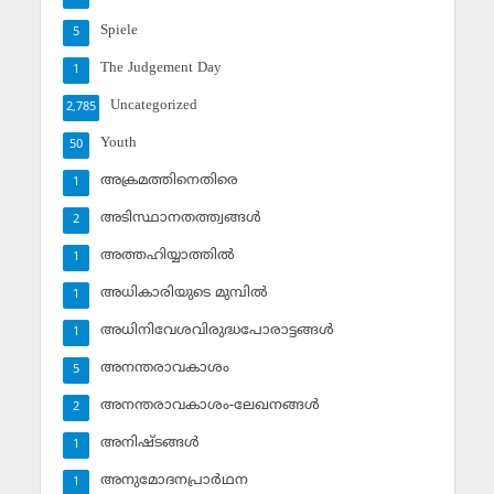
Spiele
5
The Judgement Day
1
Uncategorized
2,785
Youth
50
അക്രമത്തിനെതിരെ
1
അടിസ്ഥാനതത്ത്വങ്ങള്‍
2
അത്തഹിയ്യാത്തില്‍
1
അധികാരിയുടെ മുമ്പില്‍
1
അധിനിവേശവിരുദ്ധപോരാട്ടങ്ങള്‍
1
അനന്തരാവകാശം
5
അനന്തരാവകാശം-ലേഖനങ്ങള്‍
2
അനിഷ്ടങ്ങള്‍
1
അനുമോദനപ്രാര്‍ഥന
1