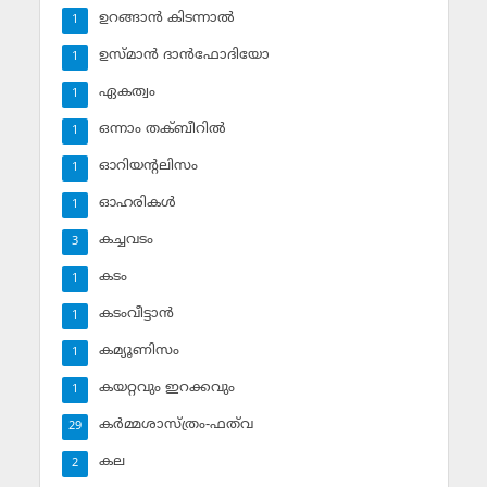
ഉറങ്ങാന്‍ കിടന്നാല്‍
1
ഉസ്മാന്‍ ദാന്‍ഫോദിയോ
1
ഏകത്വം
1
ഒന്നാം തക്ബീറില്‍
1
ഓറിയന്റലിസം
1
ഓഹരികള്‍
1
കച്ചവടം
3
കടം
1
കടംവീട്ടാന്‍
1
കമ്യൂണിസം
1
കയറ്റവും ഇറക്കവും
1
കര്‍മ്മശാസ്ത്രം-ഫത്‌വ
29
കല
2