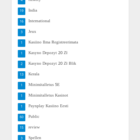
4
India
19
International
16
Jeux
3
Kasiino Ilma Registreerimata
1
Kasyno Depozyt 20 Zł
1
Kasyno Depozyt 20 Zł Blik
2
Kerala
13
Minimitalletus 5E
1
Minimitalletus Kasinot
1
Paynplay Kasiino Eesti
1
Public
60
review
15
Spellen
3