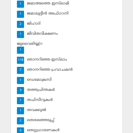
ജമാഅത്തെ ഇസ്‌ലാമി
1
ജമാലുദ്ദീന്‍ അഫ്ഗാനി
1
ജിഹാദ്‌
2
ജീവിതവീക്ഷണം
1
ജുവൈരിയ്യ(റ
1
ഞാനറിഞ്ഞ ഇസ്‌ലാം
118
ഞാനറിഞ്ഞ പ്രവാചകന്‍
7
ഡെമോക്രസി
1
തത്ത്വചിന്തകര്‍
3
തഫ്‌സീറുകള്‍
1
തവക്കുല്‍
1
തെരഞ്ഞെടുപ്പ്
2
തെറ്റുധാരണകള്‍
5