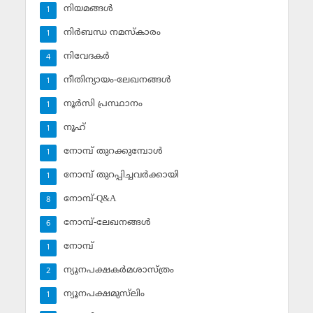
നിയമങ്ങള്‍
1
നിര്‍ബന്ധ നമസ്‌കാരം
1
നിവേദകര്‍
4
നീതിന്യായം-ലേഖനങ്ങള്‍
1
നൂര്‍സി പ്രസ്ഥാനം
1
നൂഹ്‌
1
നോമ്പ് തുറക്കുമ്പോള്‍
1
നോമ്പ് തുറപ്പിച്ചവര്‍ക്കായി
1
നോമ്പ്-Q&A
8
നോമ്പ്-ലേഖനങ്ങള്‍
6
നോമ്പ്‌
1
ന്യൂനപക്ഷകര്‍മശാസ്ത്രം
2
ന്യൂനപക്ഷമുസ്‌ലിം
1