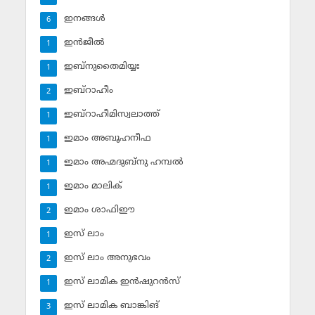
ഇനങ്ങള്‍
6
ഇന്‍ജീല്‍
1
ഇബ്‌നുതൈമിയ്യഃ
1
ഇബ്‌റാഹീം
2
ഇബ്‌റാഹീമിസ്വലാത്ത്
1
ഇമാം അബൂഹനീഫ
1
ഇമാം അഹ്മദുബ്‌നു ഹമ്പല്‍
1
ഇമാം മാലിക്
1
ഇമാം ശാഫിഈ
2
ഇസ് ലാം
1
ഇസ് ലാം അനുഭവം
2
ഇസ് ലാമിക ഇന്‍ഷുറന്‍സ്‌
1
ഇസ് ലാമിക ബാങ്കിങ്‌
3