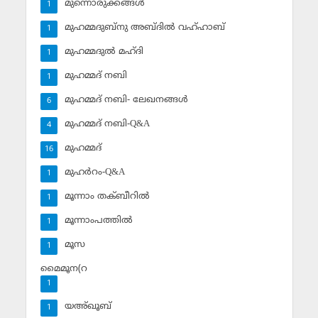
മുന്നൊരുക്കങ്ങള്‍
1
മുഹമ്മദുബ്‌നു അബ്ദില്‍ വഹ്ഹാബ്
1
മുഹമ്മദുല്‍ മഹ്ദി
1
മുഹമ്മദ് നബി
1
മുഹമ്മദ് നബി- ലേഖനങ്ങള്‍
6
മുഹമ്മദ് നബി-Q&A
4
മുഹമ്മദ്‌
16
മുഹര്‍റം-Q&A
1
മൂന്നാം തക്ബീറില്‍
1
മൂന്നാംപത്തില്‍
1
മൂസ
1
മൈമൂന(റ
1
യഅ്ഖൂബ്‌
1