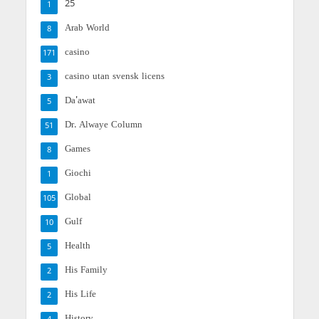
25
1
Arab World
8
casino
171
casino utan svensk licens
3
Da'awat
5
Dr. Alwaye Column
51
Games
8
Giochi
1
Global
105
Gulf
10
Health
5
His Family
2
His Life
2
History