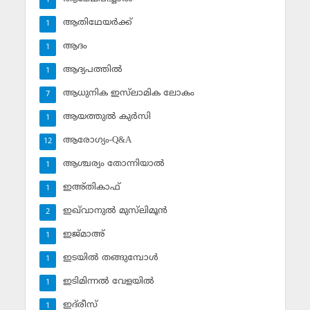
1
ആതിഥേയര്‍ക്ക്
1
ആദം
1
ആദ്യപത്തില്‍
1
ആധുനിക ഇസ്‌ലാമിക ലോകം
7
ആയത്തുല്‍ കുര്‍സി
1
ആരോഗ്യം-Q&A
12
ആശ്ചര്യം തോന്നിയാല്‍
1
ഇഅ്തികാഫ്‌
1
ഇഖ്‌വാനുല്‍ മുസ്‌ലിമൂന്‍
2
ഇജ്മാഅ്
1
ഇടയില്‍ തങ്ങുമ്പോള്‍
1
ഇടിമിന്നല്‍ വേളയില്‍
1
ഇദ്‌രീസ്‌
1