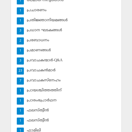
പേമാരി നിറുത്താന്‍
1
പ്രചാരണം
1
പ്രതിജ്ഞാനിയമങ്ങള്‍
1
പ്രധാന ഘടകങ്ങള്‍
3
പ്രബോധനം
2
പ്രമാണങ്ങള്‍
1
പ്രവാചകന്മാര്‍-Q&A
3
പ്രവാചകന്‍മാര്‍
23
പ്രവാചകസ്‌നേഹം
7
പ്രായശ്ചിത്തത്തിന്
1
പ്രാരംഭപ്രാര്‍ഥന
1
ഫലസ്ത്വീൻ
1
ഫലസ്ത്വീൻ
1
ഫാമിലി
1