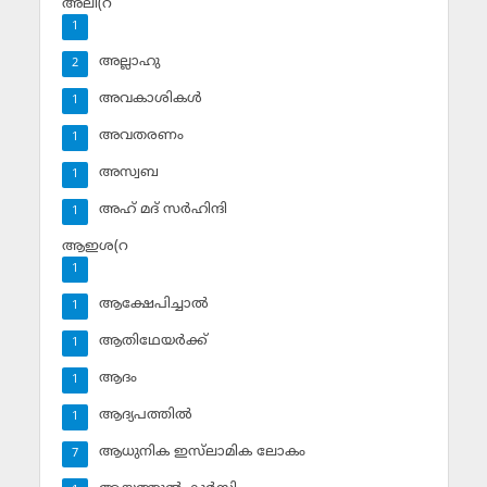
അലി(റ
1
അല്ലാഹു
2
അവകാശികള്‍
1
അവതരണം
1
അസ്വബ
1
അഹ് മദ് സര്‍ഹിന്ദി
1
ആഇശ(റ
1
ആക്ഷേപിച്ചാല്‍
1
ആതിഥേയര്‍ക്ക്
1
ആദം
1
ആദ്യപത്തില്‍
1
ആധുനിക ഇസ്‌ലാമിക ലോകം
7