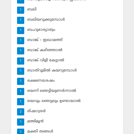
ബലി
1
ബലിയറുക്കുമ്പോള്‍
1
ബഹുഭാര്യാത്വം
1
ബാങ്ക് – ഇഖാമത്ത്
1
ബാങ്ക് കഴിഞ്ഞാല്‍
1
ബാങ്ക് വിളി കേട്ടാല്‍
1
ബാത്‌റൂമില്‍ കയറുമ്പോള്‍
1
ഭക്ഷണശേഷം
1
ഭയന്ന് ഞെട്ടിയുണര്‍ന്നാല്‍
1
ഭയവും ഞെട്ടലും ഉണ്ടായാല്‍
1
ഭിഷഗ്വരര്‍
2
മഅ്മൂന്‍
1
മക്തി തങ്ങള്‍
1