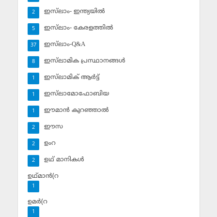
ഇസ്‌ലാം- ഇന്ത്യയില്‍
2
ഇസ്‌ലാം- കേരളത്തില്‍
5
ഇസ്‌ലാം-Q&A
37
ഇസ്‌ലാമിക പ്രസ്ഥാനങ്ങള്‍
8
ഇസ്‌ലാമിക് ആര്‍ട്ട്
1
ഇസ്‌ലാമോഫോബിയ
1
ഈമാന്‍ കുറഞ്ഞാല്‍
1
ഈസ
2
ഉംറ
2
ഉഥ് മാനികള്‍
2
ഉഥ്മാന്‍(റ
1
ഉമര്‍(റ
1