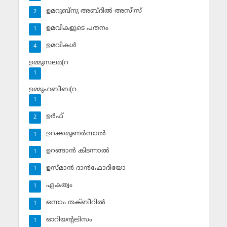
ഉമറുബ്‌നു അബ്ദില്‍ അസീസ്‌
2
ഉമവികളുടെ പതനം
1
ഉമവികള്‍
4
ഉമ്മുസലമ(റ
1
ഉമ്മുഹബീബ(റ
1
ഉര്‍ഫ്
2
ഉറക്കമുണര്‍ന്നാല്‍
1
ഉറങ്ങാന്‍ കിടന്നാല്‍
1
ഉസ്മാന്‍ ദാന്‍ഫോദിയോ
1
ഏകത്വം
1
ഒന്നാം തക്ബീറില്‍
1
ഓറിയന്റലിസം
1