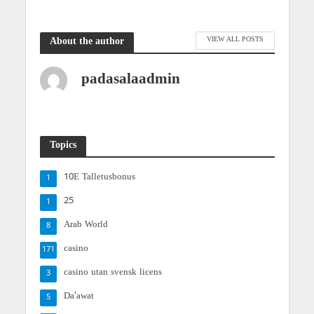
VIEW ALL POSTS
About the author
padasalaadmin
Topics
10E Talletusbonus
1
25
1
Arab World
8
casino
171
casino utan svensk licens
3
Da'awat
5