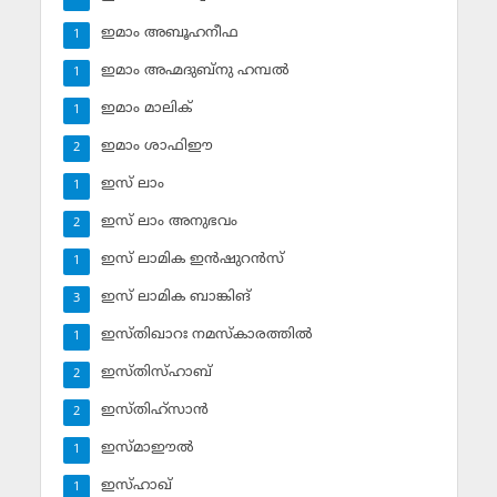
ഇമാം അബൂഹനീഫ
1
ഇമാം അഹ്മദുബ്‌നു ഹമ്പല്‍
1
ഇമാം മാലിക്
1
ഇമാം ശാഫിഈ
2
ഇസ് ലാം
1
ഇസ് ലാം അനുഭവം
2
ഇസ് ലാമിക ഇന്‍ഷുറന്‍സ്‌
1
ഇസ് ലാമിക ബാങ്കിങ്‌
3
ഇസ്തിഖാറഃ നമസ്‌കാരത്തില്‍
1
ഇസ്തിസ്ഹാബ്
2
ഇസ്തിഹ്‌സാന്‍
2
ഇസ്മാഈല്‍
1
ഇസ്ഹാഖ്‌
1