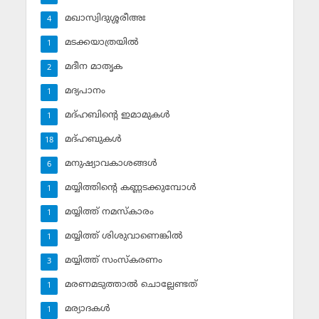
മഖാസ്വിദുശ്ശരീഅഃ
4
മടക്കയാത്രയില്‍
1
മദീന മാതൃക
2
മദ്യപാനം
1
മദ്ഹബിന്റെ ഇമാമുകള്‍
1
മദ്ഹബുകള്‍
18
മനുഷ്യാവകാശങ്ങള്‍
6
മയ്യിത്തിന്റെ കണ്ണടക്കുമ്പോള്‍
1
മയ്യിത്ത് നമസ്‌കാരം
1
മയ്യിത്ത് ശിശുവാണെങ്കില്‍
1
മയ്യിത്ത് സംസ്‌കരണം
3
മരണമടുത്താല്‍ ചൊല്ലേണ്ടത്
1
മര്യാദകള്‍
1