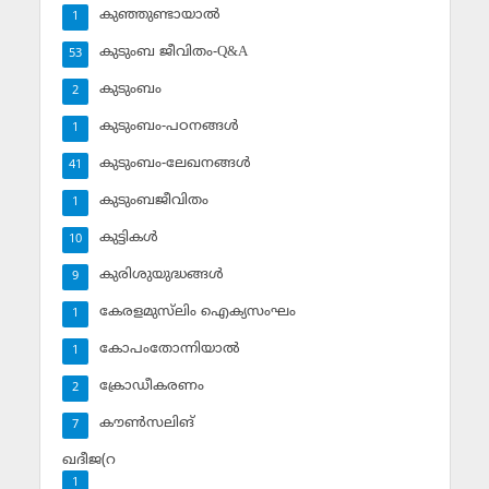
കുഞ്ഞുണ്ടായാല്‍
1
കുടുംബ ജീവിതം-Q&A
53
കുടുംബം
2
കുടുംബം-പഠനങ്ങള്‍
1
കുടുംബം-ലേഖനങ്ങള്‍
41
കുടുംബജീവിതം
1
കുട്ടികള്‍
10
കുരിശുയുദ്ധങ്ങള്‍
9
കേരളമുസ്‌ലിം ഐക്യസംഘം
1
കോപംതോന്നിയാല്‍
1
ക്രോഡീകരണം
2
കൗണ്‍സലിങ്‌
7
ഖദീജ(റ
1