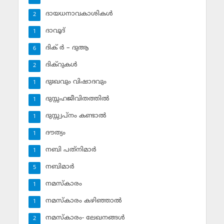
ദായധനാവകാശികള്‍
2
ദാവൂദ്‌
1
ദിക് ര്‍ – ദുആ
6
ദിക്‌റുകള്‍
2
ദുഃഖവും വിഷാദവും
1
ദുസ്സഹജീവിതത്തില്‍
1
ദുസ്സ്വപ്‌നം കണ്ടാല്‍
1
ദൗത്യം
1
നബി പത്‌നിമാര്‍
1
നബിമാര്‍
5
നമസ്‌കാരം
1
നമസ്‌കാരം കഴിഞ്ഞാല്‍
1
നമസ്‌കാരം- ലേഖനങ്ങള്‍
2