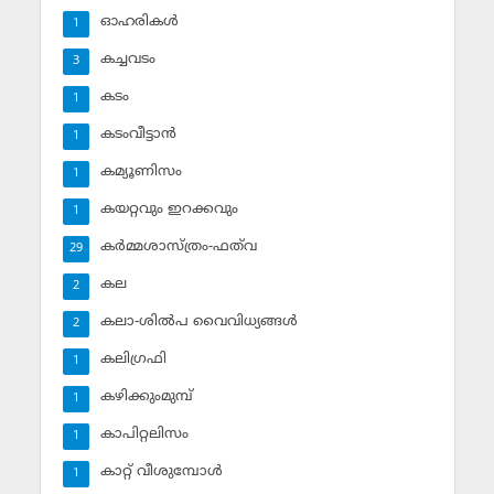
ഓഹരികള്‍
1
കച്ചവടം
3
കടം
1
കടംവീട്ടാന്‍
1
കമ്യൂണിസം
1
കയറ്റവും ഇറക്കവും
1
കര്‍മ്മശാസ്ത്രം-ഫത്‌വ
29
കല
2
കലാ-ശില്‍പ വൈവിധ്യങ്ങള്‍
2
കലിഗ്രഫി
1
കഴിക്കുംമുമ്പ്
1
കാപിറ്റലിസം
1
കാറ്റ് വീശുമ്പോള്‍
1