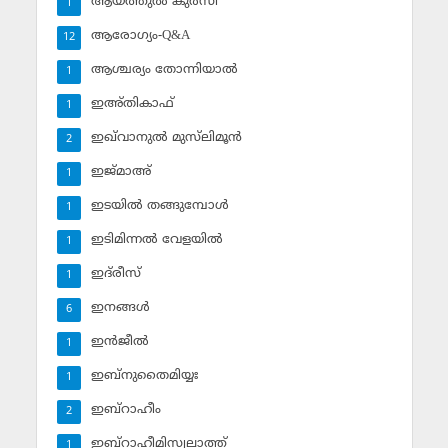
ആയത്തുല്‍ കുര്‍സി
1
ആരോഗ്യം-Q&A
12
ആശ്ചര്യം തോന്നിയാല്‍
1
ഇഅ്തികാഫ്‌
1
ഇഖ്‌വാനുല്‍ മുസ്‌ലിമൂന്‍
2
ഇജ്മാഅ്
1
ഇടയില്‍ തങ്ങുമ്പോള്‍
1
ഇടിമിന്നല്‍ വേളയില്‍
1
ഇദ്‌രീസ്‌
1
ഇനങ്ങള്‍
6
ഇന്‍ജീല്‍
1
ഇബ്‌നുതൈമിയ്യഃ
1
ഇബ്‌റാഹീം
2
ഇബ്‌റാഹീമിസ്വലാത്ത്
1