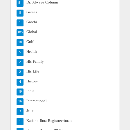
Dr. Alwaye Column
51
Games
8
Giochi
1
Global
105
Gulf
10
Health
5
His Family
2
His Life
2
History
4
India
19
International
16
Jeux
3
Kasiino Ilma Registreerimata
1