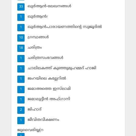
ഖുര്‍ആന്‍-ലേഖനങ്ങള്‍
33
ഖുര്‍ആന്‍r
1
ഖുര്‍ആന്‍പാരായണത്തിന്റെ സുജൂദില്‍
1
ഗ്രന്ഥങ്ങള്‍
10
ചരിത്രം
18
ചരിത്രസംഭവങ്ങള്‍
1
ചാലിലകത്ത് കുഞ്ഞുമുഹമ്മദ് ഹാജി
1
ജംറയിലെ കല്ലേറില്‍
1
ജമാഅത്തെ ഇസ്‌ലാമി
1
ജമാലുദ്ദീന്‍ അഫ്ഗാനി
1
ജിഹാദ്‌
2
ജീവിതവീക്ഷണം
1
ജുവൈരിയ്യ(റ