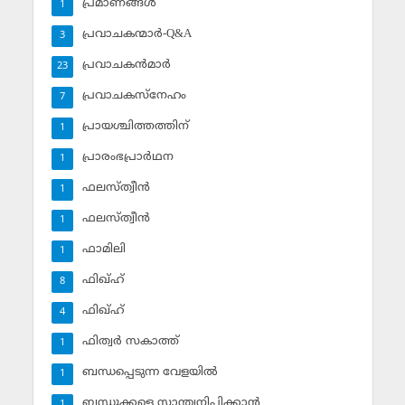
പ്രമാണങ്ങള്‍
1
പ്രവാചകന്മാര്‍-Q&A
3
പ്രവാചകന്‍മാര്‍
23
പ്രവാചകസ്‌നേഹം
7
പ്രായശ്ചിത്തത്തിന്
1
പ്രാരംഭപ്രാര്‍ഥന
1
ഫലസ്ത്വീൻ
1
ഫലസ്ത്വീൻ
1
ഫാമിലി
1
ഫിഖ്ഹ്
8
ഫിഖ്ഹ്‌
4
ഫിത്വര്‍ സകാത്ത്‌
1
ബന്ധപ്പെടുന്ന വേളയില്‍
1
ബന്ധുക്കളെ സാന്ത്വനിപ്പിക്കാന്‍
1