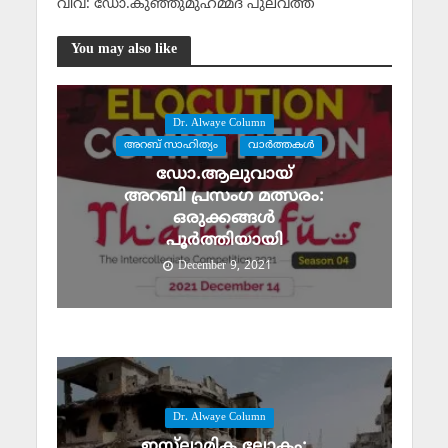
വിവ: ഡോ.കുഞ്ഞുമുഹമ്മദ് പുലവത്ത്‌
You may also like
Dr. Alwaye Column
അറബ് സാഹിത്യം
വാര്‍ത്തകള്‍
ഡോ.ആലുവായ്
അറബി പ്രസംഗ മത്സരം:
ഒരുക്കങ്ങൾ
പൂർത്തിയായി
December 9, 2021
Dr. Alwaye Column
ഇസ്‌ലാമിക ലോകം: