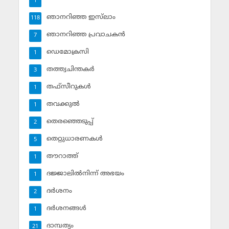
1
ഞാനറിഞ്ഞ ഇസ്‌ലാം
118
ഞാനറിഞ്ഞ പ്രവാചകന്‍
7
ഡെമോക്രസി
1
തത്ത്വചിന്തകര്‍
3
തഫ്‌സീറുകള്‍
1
തവക്കുല്‍
1
തെരഞ്ഞെടുപ്പ്
2
തെറ്റുധാരണകള്‍
5
തൗറാത്ത്
1
ദജ്ജാലില്‍നിന്ന് അഭയം
1
ദര്‍ശനം
2
ദര്‍ശനങ്ങള്‍
1
ദാമ്പത്യം
21