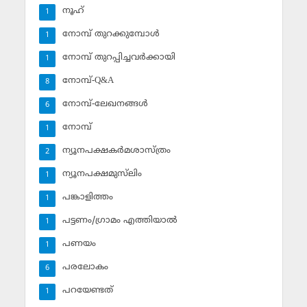
നൂഹ്‌
1
നോമ്പ് തുറക്കുമ്പോള്‍
1
നോമ്പ് തുറപ്പിച്ചവര്‍ക്കായി
1
നോമ്പ്-Q&A
8
നോമ്പ്-ലേഖനങ്ങള്‍
6
നോമ്പ്‌
1
ന്യൂനപക്ഷകര്‍മശാസ്ത്രം
2
ന്യൂനപക്ഷമുസ്‌ലിം
1
പങ്കാളിത്തം
1
പട്ടണം/ഗ്രാമം എത്തിയാല്‍
1
പണയം
1
പരലോകം
6
പറയേണ്ടത്
1