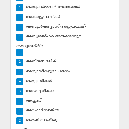
അന്ത്യകര്‍മങ്ങള്‍-ലേഖനങ്ങള്‍
1
അന്നമൂട്ടുന്നവര്‍ക്ക്
1
അബുല്‍അബ്ബാസ് അസ്സഫ്ഫാഹ്‌
1
അബൂജഅ്ഫര്‍ അല്‍മന്‍സ്വൂര്‍
1
അബൂബക്ര്‍(റ
1
അബ്ദുല്‍ മലിക്‌
2
അബ്ബാസികളുടെ പതനം
1
അബ്ബാസികള്‍
4
അമാനുഷികത
3
അയ്യൂബ്‌
1
അറഫാദിനത്തില്‍
1
അറബ് സാഹിത്യം
2