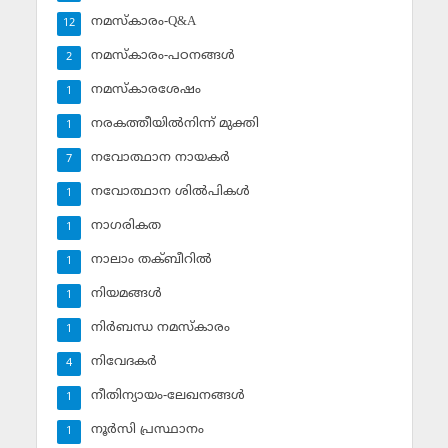
നമസ്‌കാരം-Q&A
12
നമസ്‌കാരം-പഠനങ്ങള്‍
2
നമസ്‌കാരശേഷം
1
നരകത്തീയില്‍നിന്ന് മുക്തി
1
നവോത്ഥാന നായകര്‍
7
നവോത്ഥാന ശില്‍പികള്‍
1
നാഗരികത
1
നാലാം തക്ബീറില്‍
1
നിയമങ്ങള്‍
1
നിര്‍ബന്ധ നമസ്‌കാരം
1
നിവേദകര്‍
4
നീതിന്യായം-ലേഖനങ്ങള്‍
1
നൂര്‍സി പ്രസ്ഥാനം
1