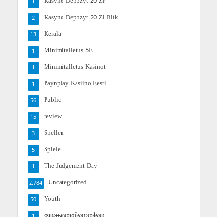
Kasyno Depozyt 20 Zł
1
Kasyno Depozyt 20 Zł Blik
2
Kerala
13
Minimitalletus 5E
1
Minimitalletus Kasinot
1
Paynplay Kasiino Eesti
1
Public
56
review
15
Spellen
3
Spiele
5
The Judgement Day
1
Uncategorized
2,784
Youth
50
അക്രമത്തിനെതിരെ
1