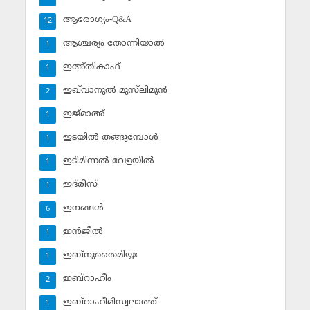
ആരോഗ്യം-Q&A
12
ആശ്ചര്യം തോന്നിയാല്‍
1
ഇഅ്തികാഫ്‌
1
ഇഖ്‌വാനുല്‍ മുസ്‌ലിമൂന്‍
2
ഇജ്മാഅ്
1
ഇടയില്‍ തങ്ങുമ്പോള്‍
1
ഇടിമിന്നല്‍ വേളയില്‍
1
ഇദ്‌രീസ്‌
1
ഇനങ്ങള്‍
6
ഇന്‍ജീല്‍
1
ഇബ്‌നുതൈമിയ്യഃ
1
ഇബ്‌റാഹീം
2
ഇബ്‌റാഹീമിസ്വലാത്ത്
1