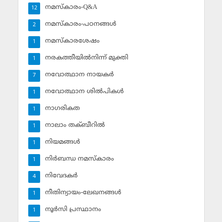
നമസ്‌കാരം-Q&A
12
നമസ്‌കാരം-പഠനങ്ങള്‍
2
നമസ്‌കാരശേഷം
1
നരകത്തീയില്‍നിന്ന് മുക്തി
1
നവോത്ഥാന നായകര്‍
7
നവോത്ഥാന ശില്‍പികള്‍
1
നാഗരികത
1
നാലാം തക്ബീറില്‍
1
നിയമങ്ങള്‍
1
നിര്‍ബന്ധ നമസ്‌കാരം
1
നിവേദകര്‍
4
നീതിന്യായം-ലേഖനങ്ങള്‍
1
നൂര്‍സി പ്രസ്ഥാനം
1