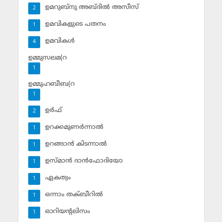
ഉമറുബ്‌നു അബ്ദില്‍ അസീസ്‌
2
ഉമവികളുടെ പതനം
1
ഉമവികള്‍
4
ഉമ്മുസലമ(റ
1
ഉമ്മുഹബീബ(റ
1
ഉര്‍ഫ്
2
ഉറക്കമുണര്‍ന്നാല്‍
1
ഉറങ്ങാന്‍ കിടന്നാല്‍
1
ഉസ്മാന്‍ ദാന്‍ഫോദിയോ
1
ഏകത്വം
1
ഒന്നാം തക്ബീറില്‍
1
ഓറിയന്റലിസം
1