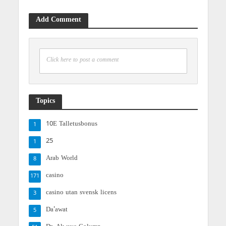
Add Comment
Click here to post a comment
Topics
10E Talletusbonus
1
25
1
Arab World
8
casino
171
casino utan svensk licens
3
Da'awat
5