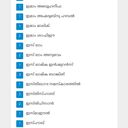
ഇമാം അബൂഹനീഫ
1
ഇമാം അഹ്മദുബ്‌നു ഹമ്പല്‍
1
ഇമാം മാലിക്
1
ഇമാം ശാഫിഈ
2
ഇസ് ലാം
1
ഇസ് ലാം അനുഭവം
2
ഇസ് ലാമിക ഇന്‍ഷുറന്‍സ്‌
1
ഇസ് ലാമിക ബാങ്കിങ്‌
3
ഇസ്തിഖാറഃ നമസ്‌കാരത്തില്‍
1
ഇസ്തിസ്ഹാബ്
2
ഇസ്തിഹ്‌സാന്‍
2
ഇസ്മാഈല്‍
1
ഇസ്ഹാഖ്‌
1