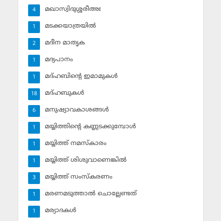
മഖാസ്വിദുശ്ശരീഅഃ
4
മടക്കയാത്രയില്‍
1
മദീന മാതൃക
2
മദ്യപാനം
1
മദ്ഹബിന്റെ ഇമാമുകള്‍
1
മദ്ഹബുകള്‍
18
മനുഷ്യാവകാശങ്ങള്‍
6
മയ്യിത്തിന്റെ കണ്ണടക്കുമ്പോള്‍
1
മയ്യിത്ത് നമസ്‌കാരം
1
മയ്യിത്ത് ശിശുവാണെങ്കില്‍
1
മയ്യിത്ത് സംസ്‌കരണം
3
മരണമടുത്താല്‍ ചൊല്ലേണ്ടത്
1
മര്യാദകള്‍
1