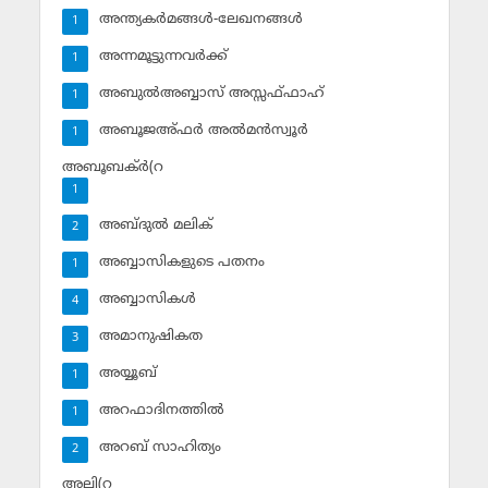
അന്ത്യകര്‍മങ്ങള്‍-ലേഖനങ്ങള്‍
1
അന്നമൂട്ടുന്നവര്‍ക്ക്
1
അബുല്‍അബ്ബാസ് അസ്സഫ്ഫാഹ്‌
1
അബൂജഅ്ഫര്‍ അല്‍മന്‍സ്വൂര്‍
1
അബൂബക്ര്‍(റ
1
അബ്ദുല്‍ മലിക്‌
2
അബ്ബാസികളുടെ പതനം
1
അബ്ബാസികള്‍
4
അമാനുഷികത
3
അയ്യൂബ്‌
1
അറഫാദിനത്തില്‍
1
അറബ് സാഹിത്യം
2
അലി(റ