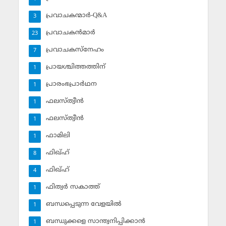
പ്രവാചകന്മാര്‍-Q&A
3
പ്രവാചകന്‍മാര്‍
23
പ്രവാചകസ്‌നേഹം
7
പ്രായശ്ചിത്തത്തിന്
1
പ്രാരംഭപ്രാര്‍ഥന
1
ഫലസ്ത്വീൻ
1
ഫലസ്ത്വീൻ
1
ഫാമിലി
1
ഫിഖ്ഹ്
8
ഫിഖ്ഹ്‌
4
ഫിത്വര്‍ സകാത്ത്‌
1
ബന്ധപ്പെടുന്ന വേളയില്‍
1
ബന്ധുക്കളെ സാന്ത്വനിപ്പിക്കാന്‍
1