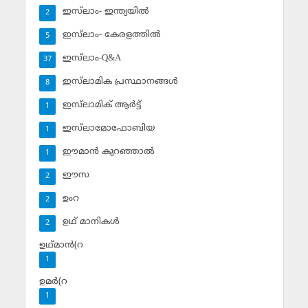
ഇസ്‌ലാം- ഇന്ത്യയില്‍
2
ഇസ്‌ലാം- കേരളത്തില്‍
5
ഇസ്‌ലാം-Q&A
37
ഇസ്‌ലാമിക പ്രസ്ഥാനങ്ങള്‍
8
ഇസ്‌ലാമിക് ആര്‍ട്ട്
1
ഇസ്‌ലാമോഫോബിയ
1
ഈമാന്‍ കുറഞ്ഞാല്‍
1
ഈസ
2
ഉംറ
2
ഉഥ് മാനികള്‍
2
ഉഥ്മാന്‍(റ
1
ഉമര്‍(റ
1