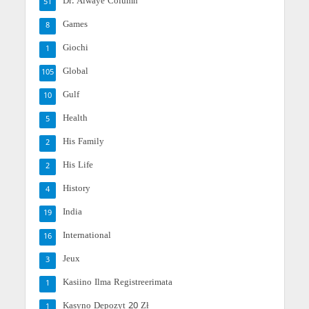
Dr. Alwaye Column
51
Games
8
Giochi
1
Global
105
Gulf
10
Health
5
His Family
2
His Life
2
History
4
India
19
International
16
Jeux
3
Kasiino Ilma Registreerimata
1
Kasyno Depozyt 20 Zł
1