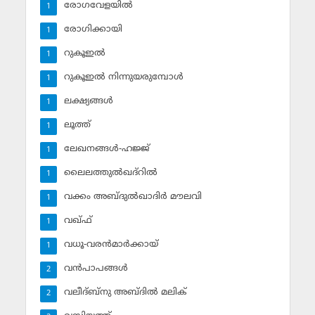
രോഗവേളയില്‍
1
രോഗിക്കായി
1
റുകൂഇല്‍
1
റുകൂഇല്‍ നിന്നുയരുമ്പോള്‍
1
ലക്ഷ്യങ്ങള്‍
1
ലൂത്ത്‌
1
ലേഖനങ്ങള്‍-ഹജ്ജ്‌
1
ലൈലത്തുല്‍ഖദ്‌റില്‍
1
വക്കം അബ്ദുല്‍ഖാദിര്‍ മൗലവി
1
വഖ്ഫ്
1
വധൂ-വരന്‍മാര്‍ക്കായ്
1
വന്‍പാപങ്ങള്‍
2
വലീദ്ബ്‌നു അബ്ദില്‍ മലിക്‌
2