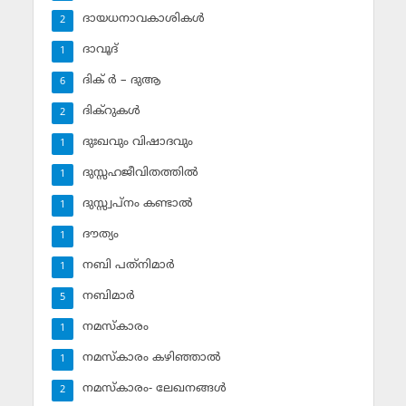
ദായധനാവകാശികള്‍
2
ദാവൂദ്‌
1
ദിക് ര്‍ – ദുആ
6
ദിക്‌റുകള്‍
2
ദുഃഖവും വിഷാദവും
1
ദുസ്സഹജീവിതത്തില്‍
1
ദുസ്സ്വപ്‌നം കണ്ടാല്‍
1
ദൗത്യം
1
നബി പത്‌നിമാര്‍
1
നബിമാര്‍
5
നമസ്‌കാരം
1
നമസ്‌കാരം കഴിഞ്ഞാല്‍
1
നമസ്‌കാരം- ലേഖനങ്ങള്‍
2