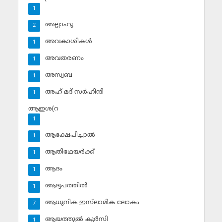
1
അല്ലാഹു
2
അവകാശികള്‍
1
അവതരണം
1
അസ്വബ
1
അഹ് മദ് സര്‍ഹിന്ദി
1
ആഇശ(റ
1
ആക്ഷേപിച്ചാല്‍
1
ആതിഥേയര്‍ക്ക്
1
ആദം
1
ആദ്യപത്തില്‍
1
ആധുനിക ഇസ്‌ലാമിക ലോകം
7
ആയത്തുല്‍ കുര്‍സി
1