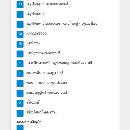
ഖുര്‍ആന്‍-ലേഖനങ്ങള്‍
33
ഖുര്‍ആന്‍r
1
ഖുര്‍ആന്‍പാരായണത്തിന്റെ സുജൂദില്‍
1
ഗ്രന്ഥങ്ങള്‍
10
ചരിത്രം
18
ചരിത്രസംഭവങ്ങള്‍
1
ചാലിലകത്ത് കുഞ്ഞുമുഹമ്മദ് ഹാജി
1
ജംറയിലെ കല്ലേറില്‍
1
ജമാഅത്തെ ഇസ്‌ലാമി
1
ജമാലുദ്ദീന്‍ അഫ്ഗാനി
1
ജിഹാദ്‌
2
ജീവിതവീക്ഷണം
1
ജുവൈരിയ്യ(റ
1