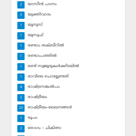
യാസീന്‍ പഠനം
2
യുക്തിവാദം
3
യൂനുസ്‌
1
യൂസുഫ്‌
1
രണ്ടാം തക്ബീറില്‍
1
രണ്ടാംപത്തില്‍
1
രണ്ട് സുജൂദുകള്‍ക്കിടയില്‍
1
രാവിലെ ചൊല്ലേണ്ടത്
1
രാഷ്ട്രസങ്കല്‍പം
4
രാഷ്ട്രീയം
2
രാഷ്ട്രീയം-ലേഖനങ്ങള്‍
23
രൂപം
1
രോഗം – ചികിത്സ
2