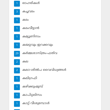
ഓഹരികള്‍
1
കച്ചവടം
3
കടം
1
കടംവീട്ടാന്‍
1
കമ്യൂണിസം
1
കയറ്റവും ഇറക്കവും
1
കര്‍മ്മശാസ്ത്രം-ഫത്‌വ
29
കല
2
കലാ-ശില്‍പ വൈവിധ്യങ്ങള്‍
2
കലിഗ്രഫി
1
കഴിക്കുംമുമ്പ്
1
കാപിറ്റലിസം
1
കാറ്റ് വീശുമ്പോള്‍
1