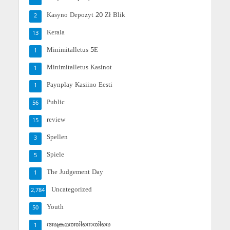
Kasyno Depozyt 20 Zł Blik
2
Kerala
13
Minimitalletus 5E
1
Minimitalletus Kasinot
1
Paynplay Kasiino Eesti
1
Public
56
review
15
Spellen
3
Spiele
5
The Judgement Day
1
Uncategorized
2,784
Youth
50
അക്രമത്തിനെതിരെ
1