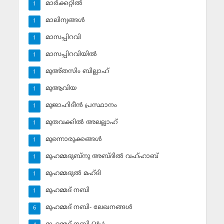
മാര്‍ക്കറ്റില്‍
1
മാലിന്യങ്ങള്‍
1
മാസപ്പിറവി
1
മാസപ്പിറവിയില്‍
1
മുഅ്തസിം ബില്ലാഹ്
1
മുആവിയ
1
മുജാഹിദീന്‍ പ്രസ്ഥാനം
1
മുതവക്കില്‍ അലല്ലാഹ്
1
മുന്നൊരുക്കങ്ങള്‍
1
മുഹമ്മദുബ്‌നു അബ്ദില്‍ വഹ്ഹാബ്
1
മുഹമ്മദുല്‍ മഹ്ദി
1
മുഹമ്മദ് നബി
1
മുഹമ്മദ് നബി- ലേഖനങ്ങള്‍
6