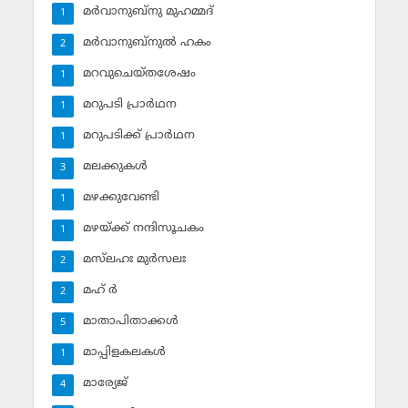
മര്‍വാനുബ്‌നു മുഹമ്മദ്
1
മര്‍വാനുബ്‌നുല്‍ ഹകം
2
മറവുചെയ്തശേഷം
1
മറുപടി പ്രാര്‍ഥന
1
മറുപടിക്ക് പ്രാര്‍ഥന
1
മലക്കുകള്‍
3
മഴക്കുവേണ്ടി
1
മഴയ്ക്ക് നന്ദിസൂചകം
1
മസ്‌ലഹഃ മുര്‍സലഃ
2
മഹ് ര്‍
2
മാതാപിതാക്കള്‍
5
മാപ്പിളകലകള്‍
1
മാര്യേജ്
4