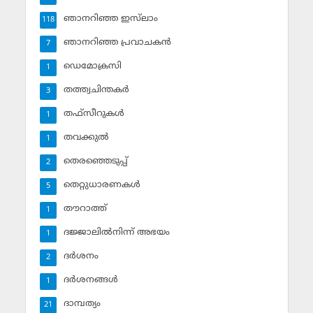
ഞാനറിഞ്ഞ ഇസ്‌ലാം
118
ഞാനറിഞ്ഞ പ്രവാചകന്‍
7
ഡെമോക്രസി
1
തത്ത്വചിന്തകര്‍
3
തഫ്‌സീറുകള്‍
1
തവക്കുല്‍
1
തെരഞ്ഞെടുപ്പ്
2
തെറ്റുധാരണകള്‍
5
തൗറാത്ത്
1
ദജ്ജാലില്‍നിന്ന് അഭയം
1
ദര്‍ശനം
2
ദര്‍ശനങ്ങള്‍
1
ദാമ്പത്യം
21