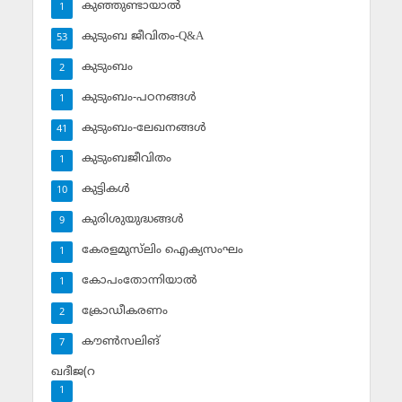
കുഞ്ഞുണ്ടായാല്‍
1
കുടുംബ ജീവിതം-Q&A
53
കുടുംബം
2
കുടുംബം-പഠനങ്ങള്‍
1
കുടുംബം-ലേഖനങ്ങള്‍
41
കുടുംബജീവിതം
1
കുട്ടികള്‍
10
കുരിശുയുദ്ധങ്ങള്‍
9
കേരളമുസ്‌ലിം ഐക്യസംഘം
1
കോപംതോന്നിയാല്‍
1
ക്രോഡീകരണം
2
കൗണ്‍സലിങ്‌
7
ഖദീജ(റ
1