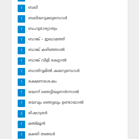
ബലി
1
ബലിയറുക്കുമ്പോള്‍
1
ബഹുഭാര്യാത്വം
1
ബാങ്ക് – ഇഖാമത്ത്
1
ബാങ്ക് കഴിഞ്ഞാല്‍
1
ബാങ്ക് വിളി കേട്ടാല്‍
1
ബാത്‌റൂമില്‍ കയറുമ്പോള്‍
1
ഭക്ഷണശേഷം
1
ഭയന്ന് ഞെട്ടിയുണര്‍ന്നാല്‍
1
ഭയവും ഞെട്ടലും ഉണ്ടായാല്‍
1
ഭിഷഗ്വരര്‍
2
മഅ്മൂന്‍
1
മക്തി തങ്ങള്‍
1