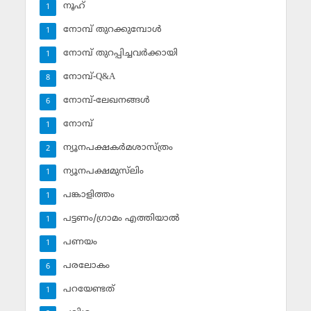
നൂഹ്‌
1
നോമ്പ് തുറക്കുമ്പോള്‍
1
നോമ്പ് തുറപ്പിച്ചവര്‍ക്കായി
1
നോമ്പ്-Q&A
8
നോമ്പ്-ലേഖനങ്ങള്‍
6
നോമ്പ്‌
1
ന്യൂനപക്ഷകര്‍മശാസ്ത്രം
2
ന്യൂനപക്ഷമുസ്‌ലിം
1
പങ്കാളിത്തം
1
പട്ടണം/ഗ്രാമം എത്തിയാല്‍
1
പണയം
1
പരലോകം
6
പറയേണ്ടത്
1