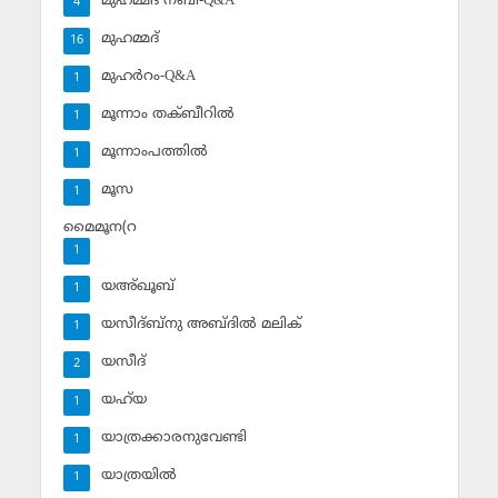
മുഹമ്മദ് നബി-Q&A
4
മുഹമ്മദ്‌
16
മുഹര്‍റം-Q&A
1
മൂന്നാം തക്ബീറില്‍
1
മൂന്നാംപത്തില്‍
1
മൂസ
1
മൈമൂന(റ
1
യഅ്ഖൂബ്‌
1
യസീദ്ബ്‌നു അബ്ദില്‍ മലിക്‌
1
യസീദ്‌
2
യഹ്‌യ
1
യാത്രക്കാരനുവേണ്ടി
1
യാത്രയില്‍
1