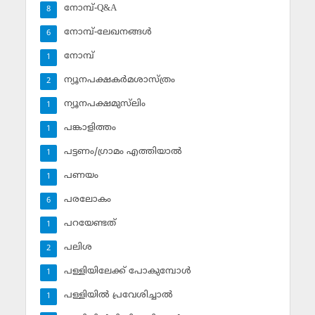
നോമ്പ്-Q&A
8
നോമ്പ്-ലേഖനങ്ങള്‍
6
നോമ്പ്‌
1
ന്യൂനപക്ഷകര്‍മശാസ്ത്രം
2
ന്യൂനപക്ഷമുസ്‌ലിം
1
പങ്കാളിത്തം
1
പട്ടണം/ഗ്രാമം എത്തിയാല്‍
1
പണയം
1
പരലോകം
6
പറയേണ്ടത്
1
പലിശ
2
പള്ളിയിലേക്ക് പോകുമ്പോള്‍
1
പള്ളിയില്‍ പ്രവേശിച്ചാല്‍
1