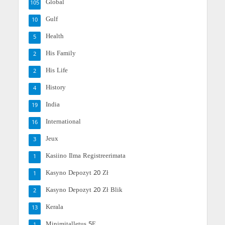
Global
105
Gulf
10
Health
5
His Family
2
His Life
2
History
4
India
19
International
16
Jeux
3
Kasiino Ilma Registreerimata
1
Kasyno Depozyt 20 Zł
1
Kasyno Depozyt 20 Zł Blik
2
Kerala
13
Minimitalletus 5E