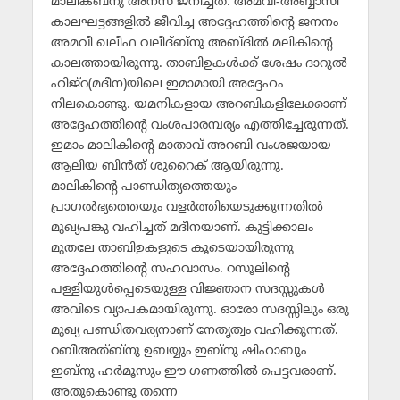
മാലിക്ബ്‌നു അനസ് ജനിച്ചത്. അമവീ-അബ്ബാസീ
കാലഘട്ടങ്ങളില്‍ ജീവിച്ച അദ്ദേഹത്തിന്റെ ജനനം
അമവീ ഖലീഫ വലീദ്ബ്‌നു അബ്ദില്‍ മലികിന്റെ
കാലത്തായിരുന്നു. താബിഉകള്‍ക്ക് ശേഷം ദാറുല്‍
ഹിജ്‌റ(മദീന)യിലെ ഇമാമായി അദ്ദേഹം
നിലകൊണ്ടു. യമനികളായ അറബികളിലേക്കാണ്
അദ്ദേഹത്തിന്റെ വംശപാരമ്പര്യം എത്തിച്ചേരുന്നത്.
ഇമാം മാലികിന്റെ മാതാവ് അറബി വംശജയായ
ആലിയ ബിന്‍ത് ശുറൈക് ആയിരുന്നു.
മാലികിന്റെ പാണ്ഡിത്യത്തെയും
പ്രാഗല്‍ഭ്യത്തെയും വളര്‍ത്തിയെടുക്കുന്നതില്‍
മുഖ്യപങ്കു വഹിച്ചത് മദീനയാണ്. കുട്ടിക്കാലം
മുതലേ താബിഉകളുടെ കൂടെയായിരുന്നു
അദ്ദേഹത്തിന്റെ സഹവാസം. റസൂലിന്റെ
പള്ളിയുള്‍പ്പെടെയുള്ള വിജ്ഞാന സദസ്സുകള്‍
അവിടെ വ്യാപകമായിരുന്നു. ഓരോ സദസ്സിലും ഒരു
മുഖ്യ പണ്ഡിതവര്യനാണ് നേതൃത്വം വഹിക്കുന്നത്.
റബീഅത്ബ്‌നു ഉബയ്യും ഇബ്‌നു ഷിഹാബും
ഇബ്‌നു ഹര്‍മൂസും ഈ ഗണത്തില്‍ പെട്ടവരാണ്.
അതുകൊണ്ടു തന്നെ