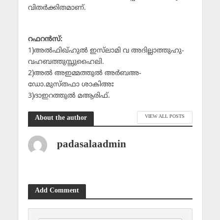
വിതര്‍ക്കിതമാണ്.
റഫറന്‍സ്:
1)അല്‍ഫിഖ്ഹുല്‍ ഇസ്‌ലാമി വ അദില്ലാത്തുഹു-
വഹബത്തുസ്സുഹൈലി.
2)അല്‍ അഇമ്മത്തുല്‍ അര്‍ബഅ-
ഡോ.മുസ്തഫാ ശാകിഅഃ
3)ദാഇറത്തുല്‍ മആരിഫ്.
VIEW ALL POSTS
About the author
padasalaadmin
Add Comment