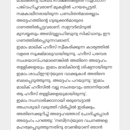
മാലികിന്റെ ഫിഖ്ഹീസംജ്ഞകളില്‍ സുപ്രധാന
പങ്ക്‌വഹിച്ചവരാണ് മുകളില്‍ പറയപ്പെട്ടത്.
സമകാലീനരായിരുന്ന പണ്ഡിതന്‍മാരെല്ലാം
അദ്ദേഹത്തിന്റെ ഗുരുക്കന്‍മാരുടെ
ഗണത്തില്‍പ്പട്ടവരാണ്. സഈദ്ബ്‌നുല്‍
മുസയ്യബും അബ്ദുല്ലാഹിബുനു സിക്‌വാനും ഈ
ഗണത്തില്‍പ്പെടുന്നവരാണ്.
ഇമാം മാലിക് ഹദീസ് സ്വീകരിക്കുന്ന കാര്യത്തില്‍
വളരെ സൂക്ഷ്മാലുവായിരുന്നു. ഹദീസ് പരമ്പര
സംശയാസ്പദമാണെങ്കില്‍ അതിനെ അദ്ദേഹം
തള്ളിക്കളയും. ഇമാം മാലികിന്റെ ശിഷ്യനായിരുന്ന
ഇമാം ശാഫിഈ(റ)യുടെ വാക്കുകള്‍ അതിനെ
ബലപ്പെടുത്തുന്നു. അദ്ദേഹം പറയുന്നു: ‘ഇമാം
മാലിക് ഹദീസില്‍ വല്ല സംശയവും തോന്നിയാല്‍
ആ ഹദീസ് തള്ളിക്കളയുമായിരുന്നു’.
ഇമാം സംസാരിക്കാനായി ഒരുമ്പെട്ടാല്‍
അംഗശുദ്ധി വരുത്തി വിരിപ്പില്‍ ഇരിക്കും.
അതിനെക്കുറിച്ച് അദ്ദേഹത്തോട് ചോദിച്ചപ്പോള്‍
അദ്ദേഹം പറഞ്ഞു: ‘നബി(സ)യുടെ വചനങ്ങളെ
മഹത്വപ്പെടുത്തുന്നതിനു വേണ്ടിയാണ് ഞാന്‍