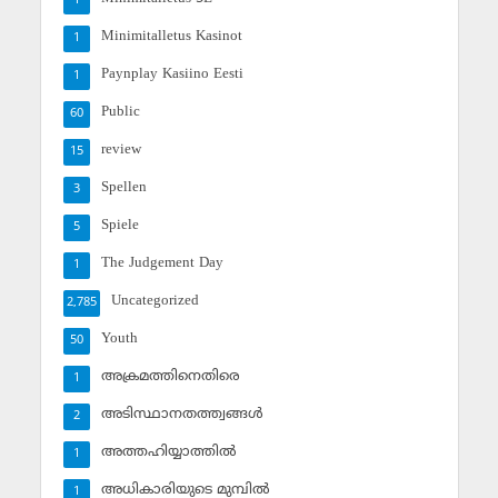
1
Minimitalletus Kasinot
1
Paynplay Kasiino Eesti
1
Public
60
review
15
Spellen
3
Spiele
5
The Judgement Day
1
Uncategorized
2,785
Youth
50
അക്രമത്തിനെതിരെ
1
അടിസ്ഥാനതത്ത്വങ്ങള്‍
2
അത്തഹിയ്യാത്തില്‍
1
അധികാരിയുടെ മുമ്പില്‍
1