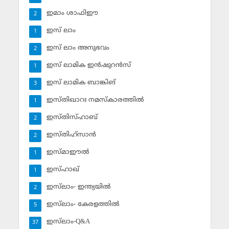
ഇമാം ശാഫിഈ
2
ഇസ് ലാം
1
ഇസ് ലാം അനുഭവം
2
ഇസ് ലാമിക ഇന്‍ഷുറന്‍സ്‌
1
ഇസ് ലാമിക ബാങ്കിങ്‌
3
ഇസ്തിഖാറഃ നമസ്‌കാരത്തില്‍
1
ഇസ്തിസ്ഹാബ്
2
ഇസ്തിഹ്‌സാന്‍
2
ഇസ്മാഈല്‍
1
ഇസ്ഹാഖ്‌
1
ഇസ്‌ലാം- ഇന്ത്യയില്‍
2
ഇസ്‌ലാം- കേരളത്തില്‍
5
ഇസ്‌ലാം-Q&A
37