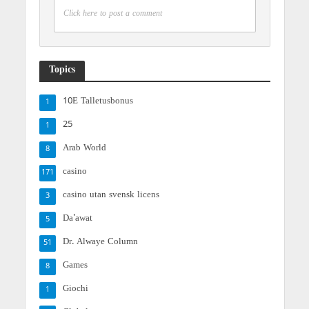
Click here to post a comment
Topics
10E Talletusbonus
1
25
1
Arab World
8
casino
171
casino utan svensk licens
3
Da'awat
5
Dr. Alwaye Column
51
Games
8
Giochi
1