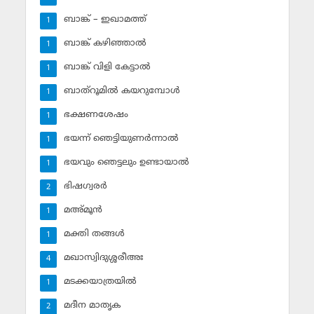
ബാങ്ക് – ഇഖാമത്ത്
1
ബാങ്ക് കഴിഞ്ഞാല്‍
1
ബാങ്ക് വിളി കേട്ടാല്‍
1
ബാത്‌റൂമില്‍ കയറുമ്പോള്‍
1
ഭക്ഷണശേഷം
1
ഭയന്ന് ഞെട്ടിയുണര്‍ന്നാല്‍
1
ഭയവും ഞെട്ടലും ഉണ്ടായാല്‍
1
ഭിഷഗ്വരര്‍
2
മഅ്മൂന്‍
1
മക്തി തങ്ങള്‍
1
മഖാസ്വിദുശ്ശരീഅഃ
4
മടക്കയാത്രയില്‍
1
മദീന മാതൃക
2