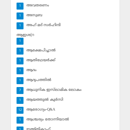
അവതരണം
1
അസ്വബ
1
അഹ് മദ് സര്‍ഹിന്ദി
1
ആഇശ(റ
1
ആക്ഷേപിച്ചാല്‍
1
ആതിഥേയര്‍ക്ക്
1
ആദം
1
ആദ്യപത്തില്‍
1
ആധുനിക ഇസ്‌ലാമിക ലോകം
7
ആയത്തുല്‍ കുര്‍സി
1
ആരോഗ്യം-Q&A
12
ആശ്ചര്യം തോന്നിയാല്‍
1
ഇഅ്തികാഫ്‌
1