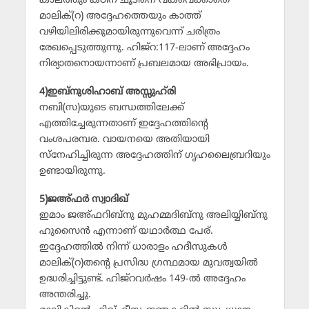
കാലത്തും കഠിന ചൂടിനെ വകവെക്കാതെ
മാലിക്(റ) അദ്ദേഹത്തെയും കാത്ത്
വഴിയിലിരിക്കുമായിരുന്നുവെന്ന് ചരിത്രം
രേഖപ്പെടുത്തുന്നു. ഹിജ്‌റ:117-ലാണ് അദ്ദേഹം
നിര്യാതനാെയന്നാണ് പ്രബലമായ അഭിപ്രായം.
4)ഇബ്‌നുശിഹാബ് അസ്സുഹ്‌രി
നബി(സ)യുടെ ബന്ധത്തിലേക്ക്
എത്തിച്ചേരുന്നതാണ് ഇദ്ദേഹത്തിന്റെ
വംശപരമ്പര. വായനയെ അതിയായി
സ്‌നേഹിച്ചിരുന്ന അദ്ദേഹത്തിന് ഗൃഹലൈബ്രറിയും
ഉണ്ടായിരുന്നു.
5)ജഅ്ഫര്‍ സ്വാദിഖ്
ഇമാം ജഅ്ഫറിബ്‌നു മുഹമ്മദിബ്‌നു അലിയ്യിബ്‌നു
ഹുസൈന്‍ എന്നാണ് യഥാര്‍ത്ഥ പേര്.
ഇദ്ദേഹത്തില്‍ നിന്ന് ധാരാളം ഹദീസുകള്‍
മാലിക്(റ)തന്റെ പ്രസിദ്ധ ഗ്രന്ഥമായ മുവത്വയില്‍
ഉദ്ധരിച്ചിട്ടുണ്ട്. ഹിജ്‌റവര്‍ഷം 149-ല്‍ അദ്ദേഹം
അന്തരിച്ചു.