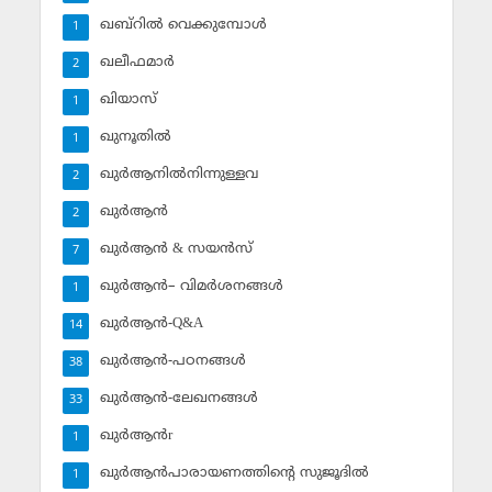
ഖബ്‌റില്‍ വെക്കുമ്പോള്‍
1
ഖലീഫമാര്‍
2
ഖിയാസ്
1
ഖുനൂതില്‍
1
ഖുര്‍ആനില്‍നിന്നുള്ളവ
2
ഖുര്‍ആന്‍
2
ഖുര്‍ആന്‍ & സയന്‍സ്‌
7
ഖുര്‍ആന്‍– വിമര്‍ശനങ്ങള്‍
1
ഖുര്‍ആന്‍-Q&A
14
ഖുര്‍ആന്‍-പഠനങ്ങള്‍
38
ഖുര്‍ആന്‍-ലേഖനങ്ങള്‍
33
ഖുര്‍ആന്‍r
1
ഖുര്‍ആന്‍പാരായണത്തിന്റെ സുജൂദില്‍
1