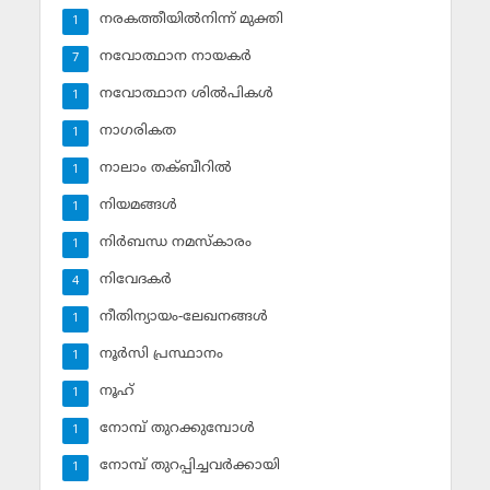
നരകത്തീയില്‍നിന്ന് മുക്തി
1
നവോത്ഥാന നായകര്‍
7
നവോത്ഥാന ശില്‍പികള്‍
1
നാഗരികത
1
നാലാം തക്ബീറില്‍
1
നിയമങ്ങള്‍
1
നിര്‍ബന്ധ നമസ്‌കാരം
1
നിവേദകര്‍
4
നീതിന്യായം-ലേഖനങ്ങള്‍
1
നൂര്‍സി പ്രസ്ഥാനം
1
നൂഹ്‌
1
നോമ്പ് തുറക്കുമ്പോള്‍
1
നോമ്പ് തുറപ്പിച്ചവര്‍ക്കായി
1