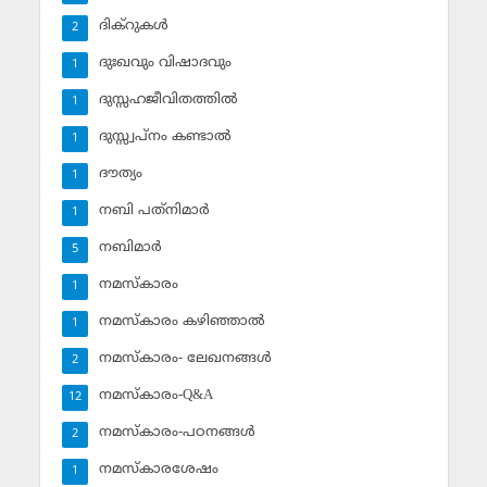
ദിക്‌റുകള്‍
2
ദുഃഖവും വിഷാദവും
1
ദുസ്സഹജീവിതത്തില്‍
1
ദുസ്സ്വപ്‌നം കണ്ടാല്‍
1
ദൗത്യം
1
നബി പത്‌നിമാര്‍
1
നബിമാര്‍
5
നമസ്‌കാരം
1
നമസ്‌കാരം കഴിഞ്ഞാല്‍
1
നമസ്‌കാരം- ലേഖനങ്ങള്‍
2
നമസ്‌കാരം-Q&A
12
നമസ്‌കാരം-പഠനങ്ങള്‍
2
നമസ്‌കാരശേഷം
1