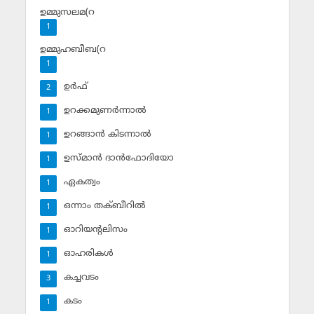
ഉമ്മുസലമ(റ
1
ഉമ്മുഹബീബ(റ
1
ഉര്‍ഫ്
2
ഉറക്കമുണര്‍ന്നാല്‍
1
ഉറങ്ങാന്‍ കിടന്നാല്‍
1
ഉസ്മാന്‍ ദാന്‍ഫോദിയോ
1
ഏകത്വം
1
ഒന്നാം തക്ബീറില്‍
1
ഓറിയന്റലിസം
1
ഓഹരികള്‍
1
കച്ചവടം
3
കടം
1