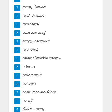
തത്ത്വചിന്തകര്‍
3
തഫ്‌സീറുകള്‍
1
തവക്കുല്‍
1
തെരഞ്ഞെടുപ്പ്
2
തെറ്റുധാരണകള്‍
5
തൗറാത്ത്
1
ദജ്ജാലില്‍നിന്ന് അഭയം
1
ദര്‍ശനം
2
ദര്‍ശനങ്ങള്‍
1
ദാമ്പത്യം
21
ദായധനാവകാശികള്‍
2
ദാവൂദ്‌
1
ദിക് ര്‍ – ദുആ
6