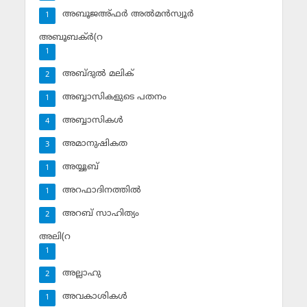
അബൂജഅ്ഫര്‍ അല്‍മന്‍സ്വൂര്‍
1
അബൂബക്ര്‍(റ
1
അബ്ദുല്‍ മലിക്‌
2
അബ്ബാസികളുടെ പതനം
1
അബ്ബാസികള്‍
4
അമാനുഷികത
3
അയ്യൂബ്‌
1
അറഫാദിനത്തില്‍
1
അറബ് സാഹിത്യം
2
അലി(റ
1
അല്ലാഹു
2
അവകാശികള്‍
1