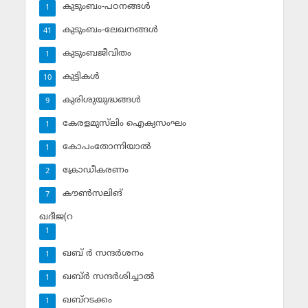
കുടുംബം-പഠനങ്ങള്‍
1
കുടുംബം-ലേഖനങ്ങള്‍
41
കുടുംബജീവിതം
1
കുട്ടികള്‍
10
കുരിശുയുദ്ധങ്ങള്‍
9
കേരളമുസ്‌ലിം ഐക്യസംഘം
1
കോപംതോന്നിയാല്‍
1
ക്രോഡീകരണം
2
കൗണ്‍സലിങ്‌
7
ഖദീജ(റ
1
ഖബ് ര്‍ സന്ദര്‍ശനം
1
ഖബ്ര്‍ സന്ദര്‍ശിച്ചാല്‍
1
ഖബ്‌റടക്കം
1