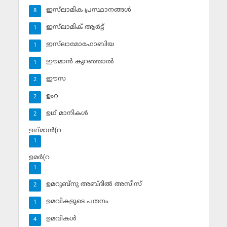
ഇസ്‌ലാമിക പ്രസ്ഥാനങ്ങള്‍
8
ഇസ്‌ലാമിക് ആര്‍ട്ട്
1
ഇസ്‌ലാമോഫോബിയ
1
ഈമാന്‍ കുറഞ്ഞാല്‍
1
ഈസ
2
ഉംറ
2
ഉഥ് മാനികള്‍
2
ഉഥ്മാന്‍(റ
1
ഉമര്‍(റ
1
ഉമറുബ്‌നു അബ്ദില്‍ അസീസ്‌
2
ഉമവികളുടെ പതനം
1
ഉമവികള്‍
4