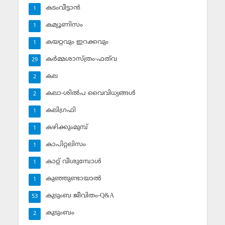
കടംവീട്ടാന്‍
1
കമ്യൂണിസം
1
കയറ്റവും ഇറക്കവും
1
കര്‍മ്മശാസ്ത്രം-ഫത്‌വ
29
കല
2
കലാ-ശില്‍പ വൈവിധ്യങ്ങള്‍
2
കലിഗ്രഫി
1
കഴിക്കുംമുമ്പ്
1
കാപിറ്റലിസം
1
കാറ്റ് വീശുമ്പോള്‍
1
കുഞ്ഞുണ്ടായാല്‍
1
കുടുംബ ജീവിതം-Q&A
53
കുടുംബം
2