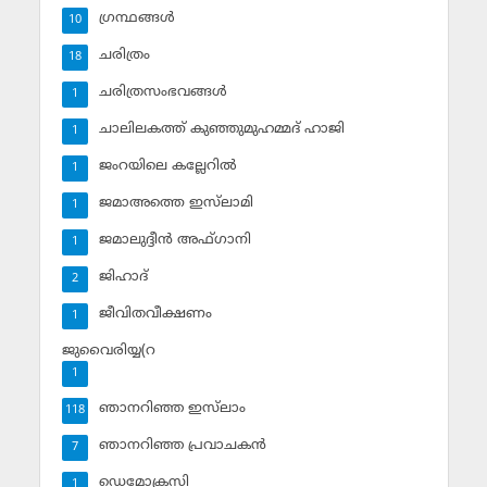
ഗ്രന്ഥങ്ങള്‍
10
ചരിത്രം
18
ചരിത്രസംഭവങ്ങള്‍
1
ചാലിലകത്ത് കുഞ്ഞുമുഹമ്മദ് ഹാജി
1
ജംറയിലെ കല്ലേറില്‍
1
ജമാഅത്തെ ഇസ്‌ലാമി
1
ജമാലുദ്ദീന്‍ അഫ്ഗാനി
1
ജിഹാദ്‌
2
ജീവിതവീക്ഷണം
1
ജുവൈരിയ്യ(റ
1
ഞാനറിഞ്ഞ ഇസ്‌ലാം
118
ഞാനറിഞ്ഞ പ്രവാചകന്‍
7
ഡെമോക്രസി
1