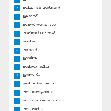
ഇഖ്‌വാനുല്‍ മുസ്‌ലിമൂന്‍
2
ഇജ്മാഅ്
1
ഇടയില്‍ തങ്ങുമ്പോള്‍
1
ഇടിമിന്നല്‍ വേളയില്‍
1
ഇദ്‌രീസ്‌
1
ഇനങ്ങള്‍
6
ഇന്‍ജീല്‍
1
ഇബ്‌നുതൈമിയ്യഃ
1
ഇബ്‌റാഹീം
2
ഇബ്‌റാഹീമിസ്വലാത്ത്
1
ഇമാം അബൂഹനീഫ
1
ഇമാം അഹ്മദുബ്‌നു ഹമ്പല്‍
1
ഇമാം മാലിക്
1