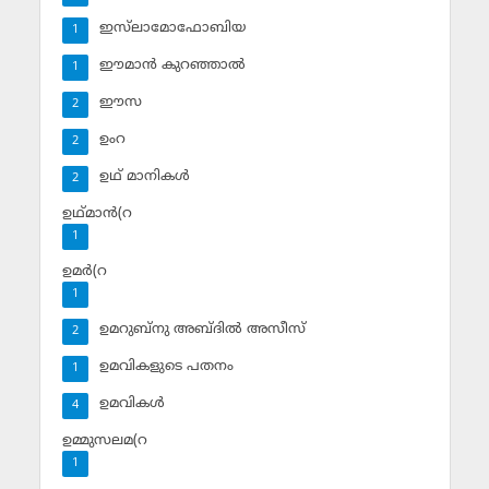
ഇസ്‌ലാമോഫോബിയ
1
ഈമാന്‍ കുറഞ്ഞാല്‍
1
ഈസ
2
ഉംറ
2
ഉഥ് മാനികള്‍
2
ഉഥ്മാന്‍(റ
1
ഉമര്‍(റ
1
ഉമറുബ്‌നു അബ്ദില്‍ അസീസ്‌
2
ഉമവികളുടെ പതനം
1
ഉമവികള്‍
4
ഉമ്മുസലമ(റ
1