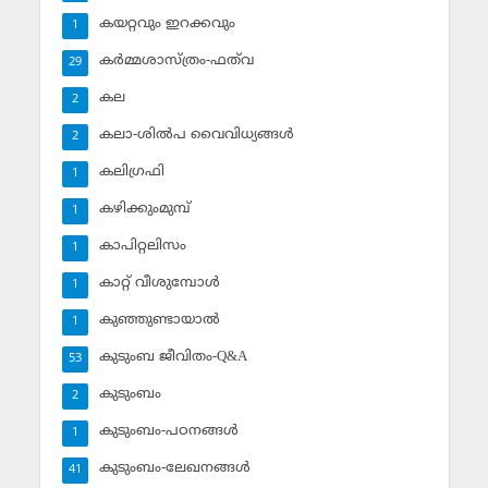
കയറ്റവും ഇറക്കവും
1
കര്‍മ്മശാസ്ത്രം-ഫത്‌വ
29
കല
2
കലാ-ശില്‍പ വൈവിധ്യങ്ങള്‍
2
കലിഗ്രഫി
1
കഴിക്കുംമുമ്പ്
1
കാപിറ്റലിസം
1
കാറ്റ് വീശുമ്പോള്‍
1
കുഞ്ഞുണ്ടായാല്‍
1
കുടുംബ ജീവിതം-Q&A
53
കുടുംബം
2
കുടുംബം-പഠനങ്ങള്‍
1
കുടുംബം-ലേഖനങ്ങള്‍
41