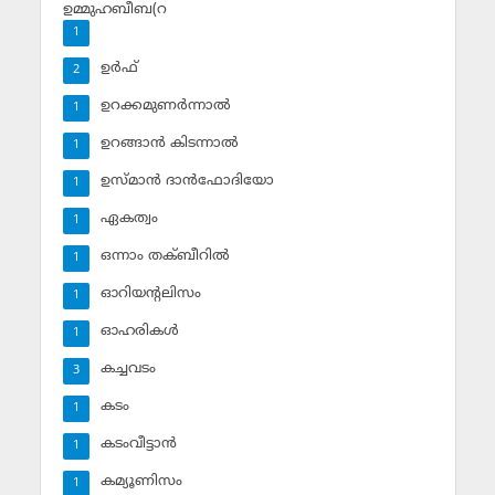
ഉമ്മുഹബീബ(റ
1
ഉര്‍ഫ്
2
ഉറക്കമുണര്‍ന്നാല്‍
1
ഉറങ്ങാന്‍ കിടന്നാല്‍
1
ഉസ്മാന്‍ ദാന്‍ഫോദിയോ
1
ഏകത്വം
1
ഒന്നാം തക്ബീറില്‍
1
ഓറിയന്റലിസം
1
ഓഹരികള്‍
1
കച്ചവടം
3
കടം
1
കടംവീട്ടാന്‍
1
കമ്യൂണിസം
1