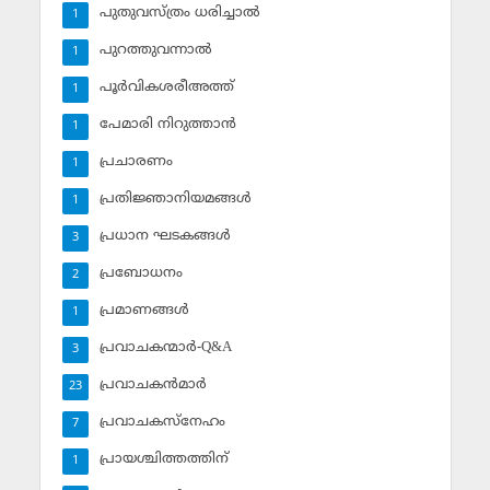
പുതുവസ്ത്രം ധരിച്ചാല്‍
1
പുറത്തുവന്നാല്‍
1
പൂര്‍വികശരീഅത്ത്
1
പേമാരി നിറുത്താന്‍
1
പ്രചാരണം
1
പ്രതിജ്ഞാനിയമങ്ങള്‍
1
പ്രധാന ഘടകങ്ങള്‍
3
പ്രബോധനം
2
പ്രമാണങ്ങള്‍
1
പ്രവാചകന്മാര്‍-Q&A
3
പ്രവാചകന്‍മാര്‍
23
പ്രവാചകസ്‌നേഹം
7
പ്രായശ്ചിത്തത്തിന്
1