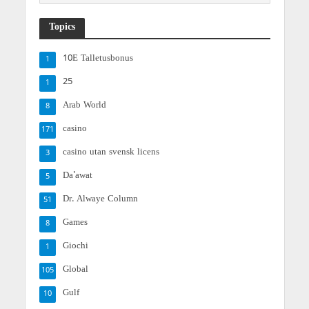
Topics
10E Talletusbonus
1
25
1
Arab World
8
casino
171
casino utan svensk licens
3
Da'awat
5
Dr. Alwaye Column
51
Games
8
Giochi
1
Global
105
Gulf
10