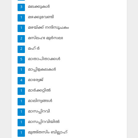
മലക്കുകള്‍
3
മഴക്കുവേണ്ടി
1
മഴയ്ക്ക് നന്ദിസൂചകം
1
മസ്‌ലഹഃ മുര്‍സലഃ
2
മഹ് ര്‍
2
മാതാപിതാക്കള്‍
5
മാപ്പിളകലകള്‍
1
മാര്യേജ്
4
മാര്‍ക്കറ്റില്‍
1
മാലിന്യങ്ങള്‍
1
മാസപ്പിറവി
1
മാസപ്പിറവിയില്‍
1
മുഅ്തസിം ബില്ലാഹ്
1