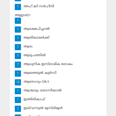
അഹ് മദ് സര്‍ഹിന്ദി
1
ആഇശ(റ
1
ആക്ഷേപിച്ചാല്‍
1
ആതിഥേയര്‍ക്ക്
1
ആദം
1
ആദ്യപത്തില്‍
1
ആധുനിക ഇസ്‌ലാമിക ലോകം
7
ആയത്തുല്‍ കുര്‍സി
1
ആരോഗ്യം-Q&A
12
ആശ്ചര്യം തോന്നിയാല്‍
1
ഇഅ്തികാഫ്‌
1
ഇഖ്‌വാനുല്‍ മുസ്‌ലിമൂന്‍
2