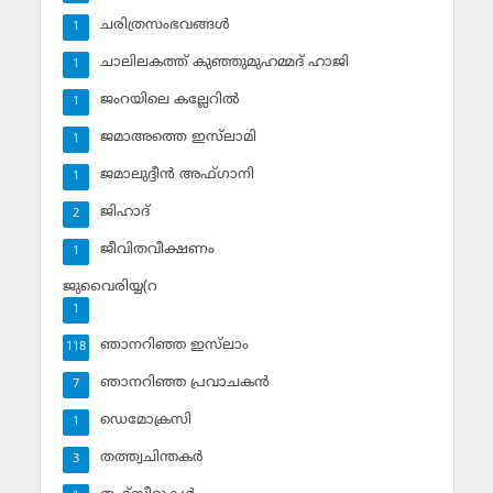
ചരിത്രസംഭവങ്ങള്‍
1
ചാലിലകത്ത് കുഞ്ഞുമുഹമ്മദ് ഹാജി
1
ജംറയിലെ കല്ലേറില്‍
1
ജമാഅത്തെ ഇസ്‌ലാമി
1
ജമാലുദ്ദീന്‍ അഫ്ഗാനി
1
ജിഹാദ്‌
2
ജീവിതവീക്ഷണം
1
ജുവൈരിയ്യ(റ
1
ഞാനറിഞ്ഞ ഇസ്‌ലാം
118
ഞാനറിഞ്ഞ പ്രവാചകന്‍
7
ഡെമോക്രസി
1
തത്ത്വചിന്തകര്‍
3