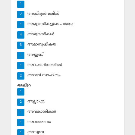
1
അബ്ദുല്‍ മലിക്‌
2
അബ്ബാസികളുടെ പതനം
1
അബ്ബാസികള്‍
4
അമാനുഷികത
3
അയ്യൂബ്‌
1
അറഫാദിനത്തില്‍
1
അറബ് സാഹിത്യം
2
അലി(റ
1
അല്ലാഹു
2
അവകാശികള്‍
1
അവതരണം
1
അസ്വബ
1