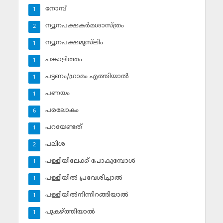
നോമ്പ്‌
1
ന്യൂനപക്ഷകര്‍മശാസ്ത്രം
2
ന്യൂനപക്ഷമുസ്‌ലിം
1
പങ്കാളിത്തം
1
പട്ടണം/ഗ്രാമം എത്തിയാല്‍
1
പണയം
1
പരലോകം
6
പറയേണ്ടത്
1
പലിശ
2
പള്ളിയിലേക്ക് പോകുമ്പോള്‍
1
പള്ളിയില്‍ പ്രവേശിച്ചാല്‍
1
പള്ളിയില്‍നിന്നിറങ്ങിയാല്‍
1
പുകഴ്ത്തിയാല്‍
1