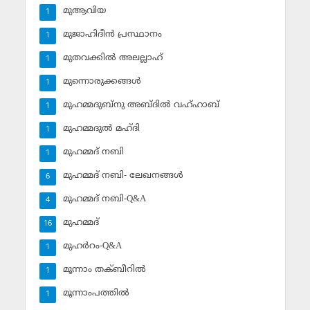
മുആവിയ
1
മുജാഹിദീന്‍ പ്രസ്ഥാനം
1
മുതവക്കില്‍ അലല്ലാഹ്
1
മുന്നൊരുക്കങ്ങള്‍
1
മുഹമ്മദുബ്‌നു അബ്ദില്‍ വഹ്ഹാബ്
1
മുഹമ്മദുല്‍ മഹ്ദി
1
മുഹമ്മദ് നബി
1
മുഹമ്മദ് നബി- ലേഖനങ്ങള്‍
6
മുഹമ്മദ് നബി-Q&A
4
മുഹമ്മദ്‌
16
മുഹര്‍റം-Q&A
1
മൂന്നാം തക്ബീറില്‍
1
മൂന്നാംപത്തില്‍
1