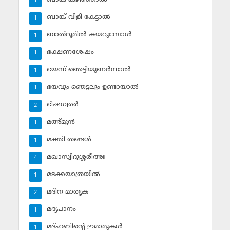
1
ബാങ്ക് വിളി കേട്ടാല്‍
1
ബാത്‌റൂമില്‍ കയറുമ്പോള്‍
1
ഭക്ഷണശേഷം
1
ഭയന്ന് ഞെട്ടിയുണര്‍ന്നാല്‍
1
ഭയവും ഞെട്ടലും ഉണ്ടായാല്‍
1
ഭിഷഗ്വരര്‍
2
മഅ്മൂന്‍
1
മക്തി തങ്ങള്‍
1
മഖാസ്വിദുശ്ശരീഅഃ
4
മടക്കയാത്രയില്‍
1
മദീന മാതൃക
2
മദ്യപാനം
1
മദ്ഹബിന്റെ ഇമാമുകള്‍
1