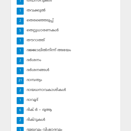
തഫ്‌സീറുകള്‍
1
തവക്കുല്‍
1
തെരഞ്ഞെടുപ്പ്
2
തെറ്റുധാരണകള്‍
5
തൗറാത്ത്
1
ദജ്ജാലില്‍നിന്ന് അഭയം
1
ദര്‍ശനം
2
ദര്‍ശനങ്ങള്‍
1
ദാമ്പത്യം
21
ദായധനാവകാശികള്‍
2
ദാവൂദ്‌
1
ദിക് ര്‍ – ദുആ
6
ദിക്‌റുകള്‍
2
ദുഃഖവും വിഷാദവും
1