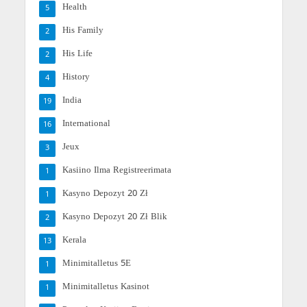
Health
5
His Family
2
His Life
2
History
4
India
19
International
16
Jeux
3
Kasiino Ilma Registreerimata
1
Kasyno Depozyt 20 Zł
1
Kasyno Depozyt 20 Zł Blik
2
Kerala
13
Minimitalletus 5E
1
Minimitalletus Kasinot
1