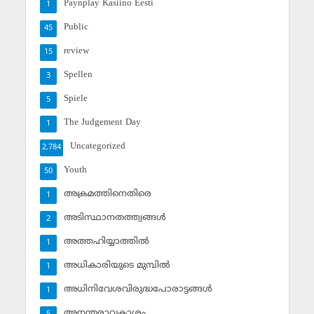
Paynplay Kasiino Eesti
1
Public
45
review
15
Spellen
3
Spiele
5
The Judgement Day
1
Uncategorized
2,784
Youth
50
അക്രമത്തിനെതിരെ
1
അടിസ്ഥാനതത്ത്വങ്ങള്‍
2
അത്തഹിയ്യാത്തില്‍
1
അധികാരിയുടെ മുമ്പില്‍
1
അധിനിവേശവിരുദ്ധപോരാട്ടങ്ങള്‍
1
അനന്തരാവകാശം