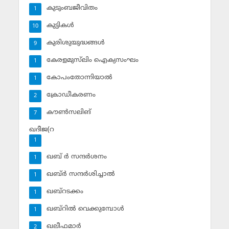
കുടുംബജീവിതം
1
കുട്ടികള്‍
10
കുരിശുയുദ്ധങ്ങള്‍
9
കേരളമുസ്‌ലിം ഐക്യസംഘം
1
കോപംതോന്നിയാല്‍
1
ക്രോഡീകരണം
2
കൗണ്‍സലിങ്‌
7
ഖദീജ(റ
1
ഖബ് ര്‍ സന്ദര്‍ശനം
1
ഖബ്ര്‍ സന്ദര്‍ശിച്ചാല്‍
1
ഖബ്‌റടക്കം
1
ഖബ്‌റില്‍ വെക്കുമ്പോള്‍
1
ഖലീഫമാര്‍
2