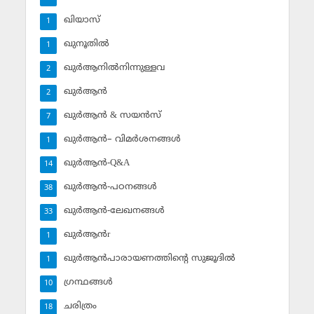
ഖിയാസ്
1
ഖുനൂതില്‍
1
ഖുര്‍ആനില്‍നിന്നുള്ളവ
2
ഖുര്‍ആന്‍
2
ഖുര്‍ആന്‍ & സയന്‍സ്‌
7
ഖുര്‍ആന്‍– വിമര്‍ശനങ്ങള്‍
1
ഖുര്‍ആന്‍-Q&A
14
ഖുര്‍ആന്‍-പഠനങ്ങള്‍
38
ഖുര്‍ആന്‍-ലേഖനങ്ങള്‍
33
ഖുര്‍ആന്‍r
1
ഖുര്‍ആന്‍പാരായണത്തിന്റെ സുജൂദില്‍
1
ഗ്രന്ഥങ്ങള്‍
10
ചരിത്രം
18