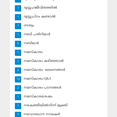
ദുസ്സഹജീവിതത്തില്‍
1
ദുസ്സ്വപ്‌നം കണ്ടാല്‍
1
ദൗത്യം
1
നബി പത്‌നിമാര്‍
1
നബിമാര്‍
5
നമസ്‌കാരം
1
നമസ്‌കാരം കഴിഞ്ഞാല്‍
1
നമസ്‌കാരം- ലേഖനങ്ങള്‍
2
നമസ്‌കാരം-Q&A
12
നമസ്‌കാരം-പഠനങ്ങള്‍
2
നമസ്‌കാരശേഷം
1
നരകത്തീയില്‍നിന്ന് മുക്തി
1
നവോത്ഥാന നായകര്‍
7