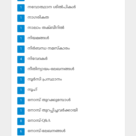
നവോത്ഥാന ശില്‍പികള്‍
1
നാഗരികത
1
നാലാം തക്ബീറില്‍
1
നിയമങ്ങള്‍
1
നിര്‍ബന്ധ നമസ്‌കാരം
1
നിവേദകര്‍
4
നീതിന്യായം-ലേഖനങ്ങള്‍
1
നൂര്‍സി പ്രസ്ഥാനം
1
നൂഹ്‌
1
നോമ്പ് തുറക്കുമ്പോള്‍
1
നോമ്പ് തുറപ്പിച്ചവര്‍ക്കായി
1
നോമ്പ്-Q&A
8
നോമ്പ്-ലേഖനങ്ങള്‍
6