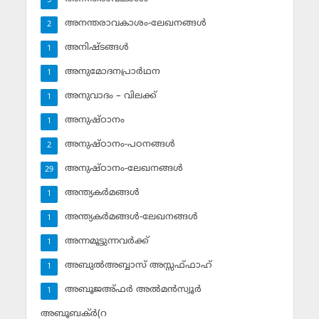
5
അനന്തരാവകാശം-ലേഖനങ്ങള്‍
2
അനിഷ്ടങ്ങള്‍
1
അനുമോദനപ്രാര്‍ഥന
1
അനുവാദം – വിലക്ക്‌
1
അനുഷ്ഠാനം
1
അനുഷ്ഠാനം-പഠനങ്ങള്‍
2
അനുഷ്ഠാനം-ലേഖനങ്ങള്‍
29
അന്ത്യകര്‍മങ്ങള്‍
1
അന്ത്യകര്‍മങ്ങള്‍-ലേഖനങ്ങള്‍
1
അന്നമൂട്ടുന്നവര്‍ക്ക്
1
അബുല്‍അബ്ബാസ് അസ്സഫ്ഫാഹ്‌
1
അബൂജഅ്ഫര്‍ അല്‍മന്‍സ്വൂര്‍
1
അബൂബക്ര്‍(റ