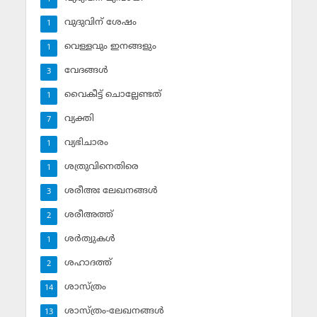
വുദുവിന് ശേഷം
1
വെള്ളവും ഇനങ്ങളും
1
വേദങ്ങള്‍
3
വൈകീട്ട് ചൊല്ലേണ്ടത്
1
വ്യക്തി
7
വ്യഭിചാരം
1
ശത്രുവിനെതിരെ
1
ശരീഅഃ ലേഖനങ്ങള്‍
3
ശരീഅത്ത്
2
ശര്‍ത്വുകള്‍
1
ശഹാദത്ത്
2
ശാസ്ത്രം
14
ശാസ്ത്രം-ലേഖനങ്ങള്‍
13