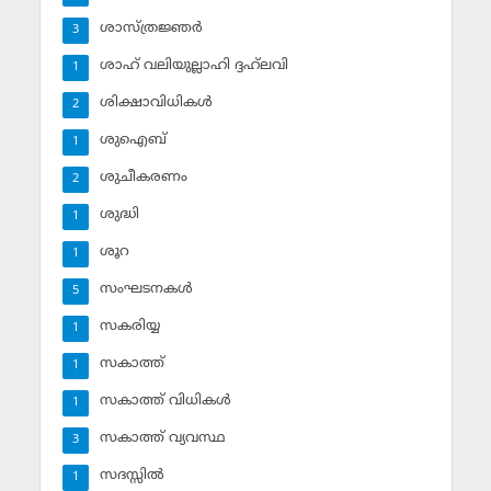
ശാസ്ത്രജ്ഞര്‍
3
ശാഹ് വലിയുല്ലാഹി ദ്ദഹ്‌ലവി
1
ശിക്ഷാവിധികള്‍
2
ശുഐബ്‌
1
ശുചീകരണം
2
ശുദ്ധി
1
ശൂറ
1
സംഘടനകള്‍
5
സകരിയ്യ
1
സകാത്ത്‌
1
സകാത്ത്‌ വിധികള്‍
1
സകാത്ത്‌ വ്യവസ്ഥ
3
സദസ്സില്‍
1