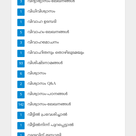
വിദ്യാഭ്യാസം-ലേഖനങ്ങള്‍
3
വിധിവിശ്വാസം
1
വിവാഹ ഉടമ്പടി
1
വിവാഹം-ലേഖനങ്ങള്‍
5
വിവാഹമോചനം
3
വിവാഹിതനും തൊഴിലുടമയും
1
വിശിഷ്ടനാമങ്ങള്‍
93
വിശ്വാസം
6
വിശ്വാസം Q&A
2
വിശ്വാസം-പഠനങ്ങള്‍
5
വിശ്വാസം-ലേഖനങ്ങള്‍
142
വീട്ടില്‍ പ്രവേശിച്ചാല്‍
1
വീട്ടില്‍നിന്ന് പുറപ്പെട്ടാല്‍
1
വുദുവിന് മുമ്പായി
1