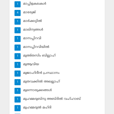
മാപ്പിളകലകള്‍
1
മാര്യേജ്
4
മാര്‍ക്കറ്റില്‍
1
മാലിന്യങ്ങള്‍
1
മാസപ്പിറവി
1
മാസപ്പിറവിയില്‍
1
മുഅ്തസിം ബില്ലാഹ്
1
മുആവിയ
1
മുജാഹിദീന്‍ പ്രസ്ഥാനം
1
മുതവക്കില്‍ അലല്ലാഹ്
1
മുന്നൊരുക്കങ്ങള്‍
1
മുഹമ്മദുബ്‌നു അബ്ദില്‍ വഹ്ഹാബ്
1
മുഹമ്മദുല്‍ മഹ്ദി
1