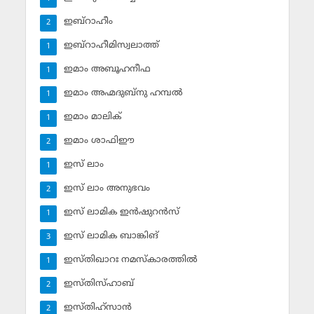
ഇബ്‌റാഹീം
2
ഇബ്‌റാഹീമിസ്വലാത്ത്
1
ഇമാം അബൂഹനീഫ
1
ഇമാം അഹ്മദുബ്‌നു ഹമ്പല്‍
1
ഇമാം മാലിക്
1
ഇമാം ശാഫിഈ
2
ഇസ് ലാം
1
ഇസ് ലാം അനുഭവം
2
ഇസ് ലാമിക ഇന്‍ഷുറന്‍സ്‌
1
ഇസ് ലാമിക ബാങ്കിങ്‌
3
ഇസ്തിഖാറഃ നമസ്‌കാരത്തില്‍
1
ഇസ്തിസ്ഹാബ്
2
ഇസ്തിഹ്‌സാന്‍
2