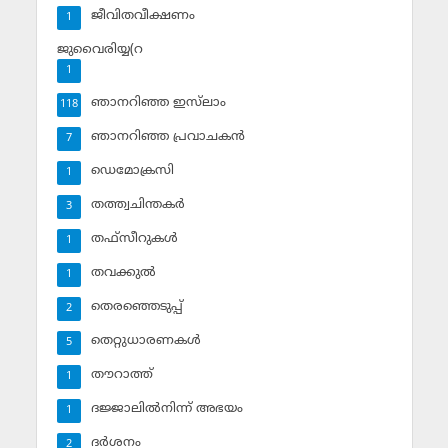
ജീവിതവീക്ഷണം
1
ജുവൈരിയ്യ(റ
1
ഞാനറിഞ്ഞ ഇസ്‌ലാം
118
ഞാനറിഞ്ഞ പ്രവാചകന്‍
7
ഡെമോക്രസി
1
തത്ത്വചിന്തകര്‍
3
തഫ്‌സീറുകള്‍
1
തവക്കുല്‍
1
തെരഞ്ഞെടുപ്പ്
2
തെറ്റുധാരണകള്‍
5
തൗറാത്ത്
1
ദജ്ജാലില്‍നിന്ന് അഭയം
1
ദര്‍ശനം
2