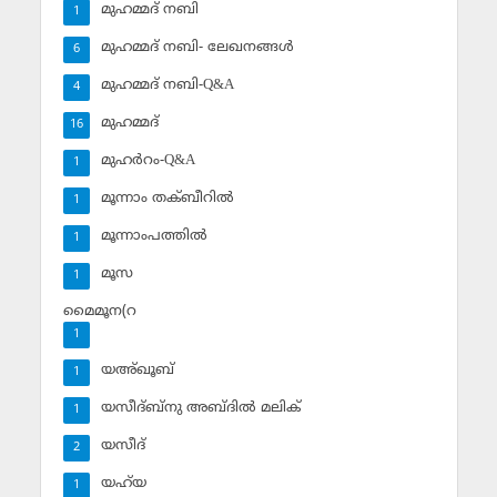
മുഹമ്മദ് നബി
1
മുഹമ്മദ് നബി- ലേഖനങ്ങള്‍
6
മുഹമ്മദ് നബി-Q&A
4
മുഹമ്മദ്‌
16
മുഹര്‍റം-Q&A
1
മൂന്നാം തക്ബീറില്‍
1
മൂന്നാംപത്തില്‍
1
മൂസ
1
മൈമൂന(റ
1
യഅ്ഖൂബ്‌
1
യസീദ്ബ്‌നു അബ്ദില്‍ മലിക്‌
1
യസീദ്‌
2
യഹ്‌യ
1