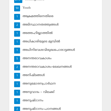
Youth
50
അക്രമത്തിനെതിരെ
1
അടിസ്ഥാനതത്ത്വങ്ങള്‍
2
അത്തഹിയ്യാത്തില്‍
1
അധികാരിയുടെ മുമ്പില്‍
1
അധിനിവേശവിരുദ്ധപോരാട്ടങ്ങള്‍
1
അനന്തരാവകാശം
5
അനന്തരാവകാശം-ലേഖനങ്ങള്‍
2
അനിഷ്ടങ്ങള്‍
1
അനുമോദനപ്രാര്‍ഥന
1
അനുവാദം – വിലക്ക്‌
1
അനുഷ്ഠാനം
1
അനുഷ്ഠാനം-പഠനങ്ങള്‍
2