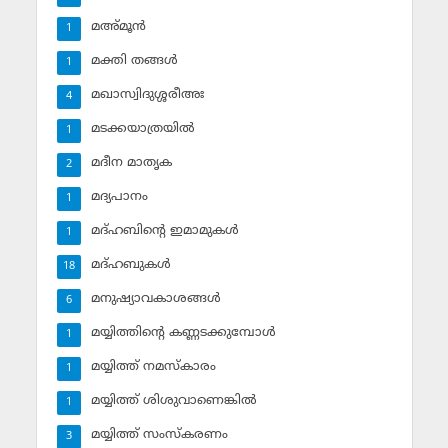
മഅ്മൂന്‍
1
മക്തി തങ്ങള്‍
1
മഖാസ്വിദുശ്ശരീഅഃ
4
മടക്കയാത്രയില്‍
1
മദീന മാതൃക
2
മദ്യപാനം
1
മദ്ഹബിന്റെ ഇമാമുകള്‍
1
മദ്ഹബുകള്‍
18
മനുഷ്യാവകാശങ്ങള്‍
6
മയ്യിത്തിന്റെ കണ്ണടക്കുമ്പോള്‍
1
മയ്യിത്ത് നമസ്‌കാരം
1
മയ്യിത്ത് ശിശുവാണെങ്കില്‍
1
മയ്യിത്ത് സംസ്‌കരണം
3