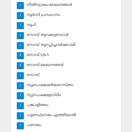
നീതിന്യായം-ലേഖനങ്ങള്‍
1
നൂര്‍സി പ്രസ്ഥാനം
1
നൂഹ്‌
1
നോമ്പ് തുറക്കുമ്പോള്‍
1
നോമ്പ് തുറപ്പിച്ചവര്‍ക്കായി
1
നോമ്പ്-Q&A
8
നോമ്പ്-ലേഖനങ്ങള്‍
6
നോമ്പ്‌
1
ന്യൂനപക്ഷകര്‍മശാസ്ത്രം
2
ന്യൂനപക്ഷമുസ്‌ലിം
1
പങ്കാളിത്തം
1
പട്ടണം/ഗ്രാമം എത്തിയാല്‍
1
പണയം
1