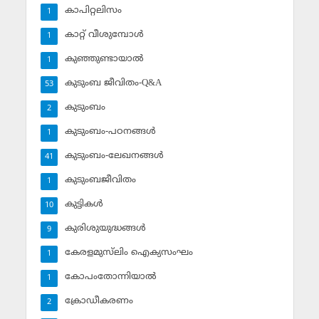
കാപിറ്റലിസം
1
കാറ്റ് വീശുമ്പോള്‍
1
കുഞ്ഞുണ്ടായാല്‍
1
കുടുംബ ജീവിതം-Q&A
53
കുടുംബം
2
കുടുംബം-പഠനങ്ങള്‍
1
കുടുംബം-ലേഖനങ്ങള്‍
41
കുടുംബജീവിതം
1
കുട്ടികള്‍
10
കുരിശുയുദ്ധങ്ങള്‍
9
കേരളമുസ്‌ലിം ഐക്യസംഘം
1
കോപംതോന്നിയാല്‍
1
ക്രോഡീകരണം
2