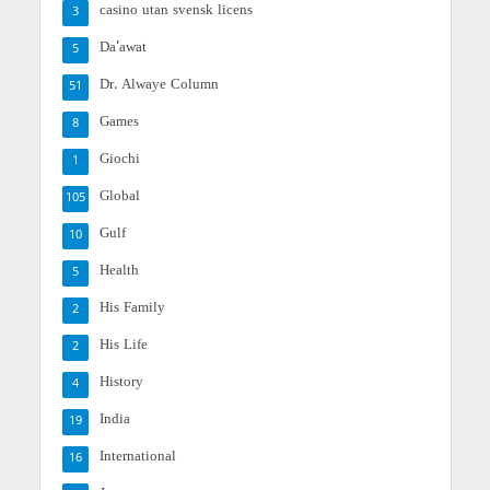
casino utan svensk licens
3
Da'awat
5
Dr. Alwaye Column
51
Games
8
Giochi
1
Global
105
Gulf
10
Health
5
His Family
2
His Life
2
History
4
India
19
International
16