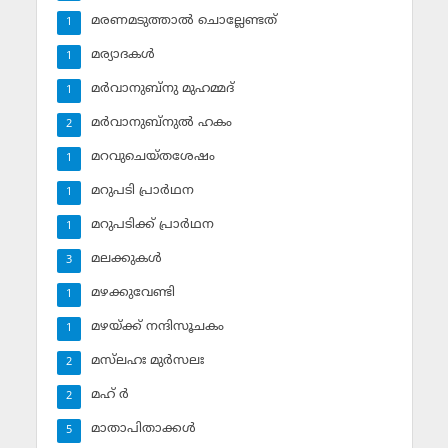
മരണമടുത്താല്‍ ചൊല്ലേണ്ടത്
1
മര്യാദകള്‍
1
മര്‍വാനുബ്‌നു മുഹമ്മദ്
1
മര്‍വാനുബ്‌നുല്‍ ഹകം
2
മറവുചെയ്തശേഷം
1
മറുപടി പ്രാര്‍ഥന
1
മറുപടിക്ക് പ്രാര്‍ഥന
1
മലക്കുകള്‍
3
മഴക്കുവേണ്ടി
1
മഴയ്ക്ക് നന്ദിസൂചകം
1
മസ്‌ലഹഃ മുര്‍സലഃ
2
മഹ് ര്‍
2
മാതാപിതാക്കള്‍
5