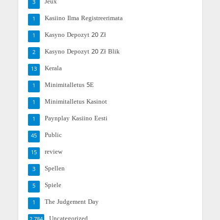
Jeux
3
Kasiino Ilma Registreerimata
1
Kasyno Depozyt 20 Zł
1
Kasyno Depozyt 20 Zł Blik
2
Kerala
13
Minimitalletus 5E
1
Minimitalletus Kasinot
1
Paynplay Kasiino Eesti
1
Public
45
review
15
Spellen
3
Spiele
5
The Judgement Day
1
Uncategorized
2,784