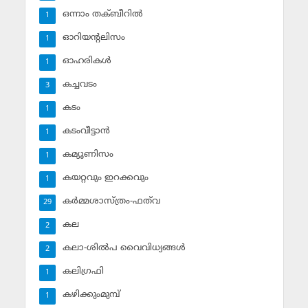
ഒന്നാം തക്ബീറില്‍
1
ഓറിയന്റലിസം
1
ഓഹരികള്‍
1
കച്ചവടം
3
കടം
1
കടംവീട്ടാന്‍
1
കമ്യൂണിസം
1
കയറ്റവും ഇറക്കവും
1
കര്‍മ്മശാസ്ത്രം-ഫത്‌വ
29
കല
2
കലാ-ശില്‍പ വൈവിധ്യങ്ങള്‍
2
കലിഗ്രഫി
1
കഴിക്കുംമുമ്പ്
1