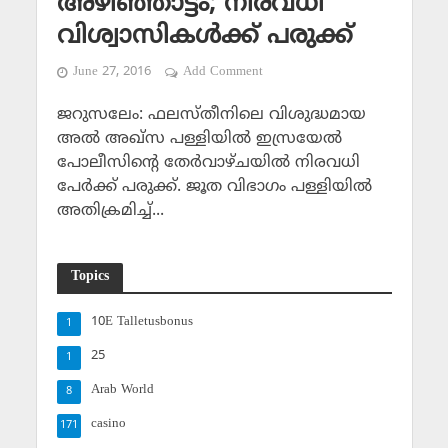
അഴിഞ്ഞാട്ടം; നിരവധി
വിശ്വാസികള്‍ക്ക് പരുക്ക്
June 27, 2016
Add Comment
ജറുസലേം: ഫലസ്തീനിലെ വിശുദ്ധമായ
അല്‍ അഖ്‌സ പള്ളിയില്‍ ഇസ്രയേല്‍
പോലീസിന്റെ തേര്‍വാഴ്ചയില്‍ നിരവധി
പേര്‍ക്ക് പരുക്ക്. ജൂത വിഭാഗം പള്ളിയില്‍
അതിക്രമിച്ച്...
Topics
10E Talletusbonus
1
25
1
Arab World
8
casino
171