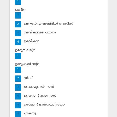
1
ഉമര്‍(റ
1
ഉമറുബ്‌നു അബ്ദില്‍ അസീസ്‌
2
ഉമവികളുടെ പതനം
1
ഉമവികള്‍
4
ഉമ്മുസലമ(റ
1
ഉമ്മുഹബീബ(റ
1
ഉര്‍ഫ്
2
ഉറക്കമുണര്‍ന്നാല്‍
1
ഉറങ്ങാന്‍ കിടന്നാല്‍
1
ഉസ്മാന്‍ ദാന്‍ഫോദിയോ
1
ഏകത്വം
1