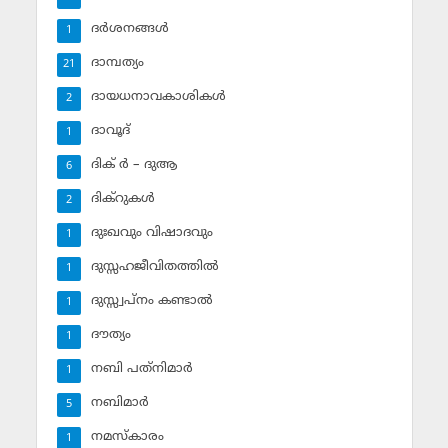
ദര്‍ശനങ്ങള്‍
1
ദാമ്പത്യം
21
ദായധനാവകാശികള്‍
2
ദാവൂദ്‌
1
ദിക് ര്‍ – ദുആ
6
ദിക്‌റുകള്‍
2
ദുഃഖവും വിഷാദവും
1
ദുസ്സഹജീവിതത്തില്‍
1
ദുസ്സ്വപ്‌നം കണ്ടാല്‍
1
ദൗത്യം
1
നബി പത്‌നിമാര്‍
1
നബിമാര്‍
5
നമസ്‌കാരം
1