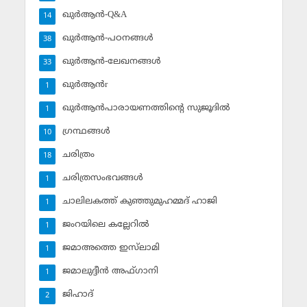
ഖുര്‍ആന്‍-Q&A
14
ഖുര്‍ആന്‍-പഠനങ്ങള്‍
38
ഖുര്‍ആന്‍-ലേഖനങ്ങള്‍
33
ഖുര്‍ആന്‍r
1
ഖുര്‍ആന്‍പാരായണത്തിന്റെ സുജൂദില്‍
1
ഗ്രന്ഥങ്ങള്‍
10
ചരിത്രം
18
ചരിത്രസംഭവങ്ങള്‍
1
ചാലിലകത്ത് കുഞ്ഞുമുഹമ്മദ് ഹാജി
1
ജംറയിലെ കല്ലേറില്‍
1
ജമാഅത്തെ ഇസ്‌ലാമി
1
ജമാലുദ്ദീന്‍ അഫ്ഗാനി
1
ജിഹാദ്‌
2