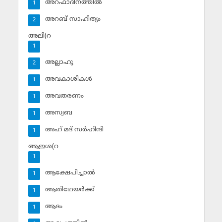
അറഫാദിനത്തില്‍
1
അറബ് സാഹിത്യം
2
അലി(റ
1
അല്ലാഹു
2
അവകാശികള്‍
1
അവതരണം
1
അസ്വബ
1
അഹ് മദ് സര്‍ഹിന്ദി
1
ആഇശ(റ
1
ആക്ഷേപിച്ചാല്‍
1
ആതിഥേയര്‍ക്ക്
1
ആദം
1