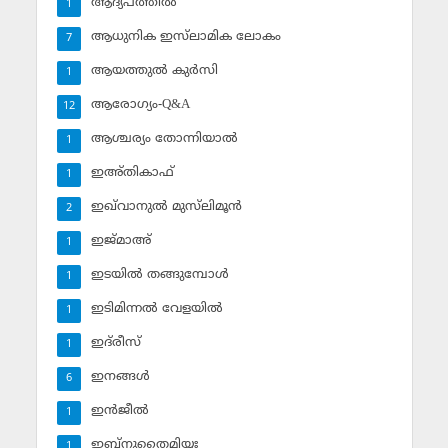
ആദ്യപത്തില്‍
1
ആധുനിക ഇസ്‌ലാമിക ലോകം
7
ആയത്തുല്‍ കുര്‍സി
1
ആരോഗ്യം-Q&A
12
ആശ്ചര്യം തോന്നിയാല്‍
1
ഇഅ്തികാഫ്‌
1
ഇഖ്‌വാനുല്‍ മുസ്‌ലിമൂന്‍
2
ഇജ്മാഅ്
1
ഇടയില്‍ തങ്ങുമ്പോള്‍
1
ഇടിമിന്നല്‍ വേളയില്‍
1
ഇദ്‌രീസ്‌
1
ഇനങ്ങള്‍
6
ഇന്‍ജീല്‍
1
ഇബ്‌നുതൈമിയ്യഃ
1