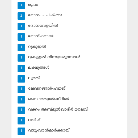
രൂപം
1
രോഗം – ചികിത്സ
2
രോഗവേളയില്‍
1
രോഗിക്കായി
1
റുകൂഇല്‍
1
റുകൂഇല്‍ നിന്നുയരുമ്പോള്‍
1
ലക്ഷ്യങ്ങള്‍
1
ലൂത്ത്‌
1
ലേഖനങ്ങള്‍-ഹജ്ജ്‌
1
ലൈലത്തുല്‍ഖദ്‌റില്‍
1
വക്കം അബ്ദുല്‍ഖാദിര്‍ മൗലവി
1
വഖ്ഫ്
1
വധൂ-വരന്‍മാര്‍ക്കായ്
1