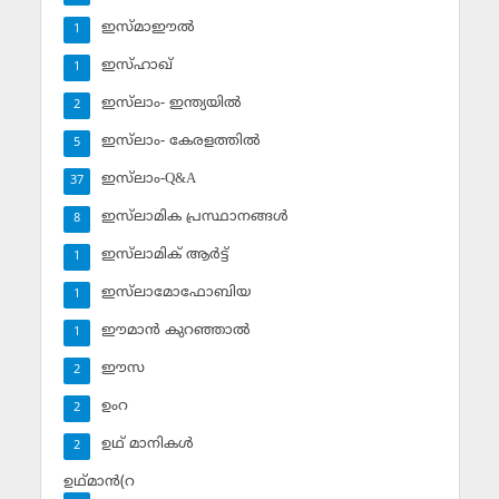
ഇസ്മാഈല്‍
1
ഇസ്ഹാഖ്‌
1
ഇസ്‌ലാം- ഇന്ത്യയില്‍
2
ഇസ്‌ലാം- കേരളത്തില്‍
5
ഇസ്‌ലാം-Q&A
37
ഇസ്‌ലാമിക പ്രസ്ഥാനങ്ങള്‍
8
ഇസ്‌ലാമിക് ആര്‍ട്ട്
1
ഇസ്‌ലാമോഫോബിയ
1
ഈമാന്‍ കുറഞ്ഞാല്‍
1
ഈസ
2
ഉംറ
2
ഉഥ് മാനികള്‍
2
ഉഥ്മാന്‍(റ