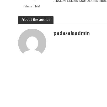
പക്ഷേ ഒമ്പത് മാസത്തെ ഭ
Share This!
About the author
padasalaadmin