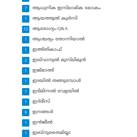
ആധുനിക ഇസ്‌ലാമിക ലോകം
7
ആയത്തുല്‍ കുര്‍സി
1
ആരോഗ്യം-Q&A
12
ആശ്ചര്യം തോന്നിയാല്‍
1
ഇഅ്തികാഫ്‌
1
ഇഖ്‌വാനുല്‍ മുസ്‌ലിമൂന്‍
2
ഇജ്മാഅ്
1
ഇടയില്‍ തങ്ങുമ്പോള്‍
1
ഇടിമിന്നല്‍ വേളയില്‍
1
ഇദ്‌രീസ്‌
1
ഇനങ്ങള്‍
6
ഇന്‍ജീല്‍
1
ഇബ്‌നുതൈമിയ്യഃ
1