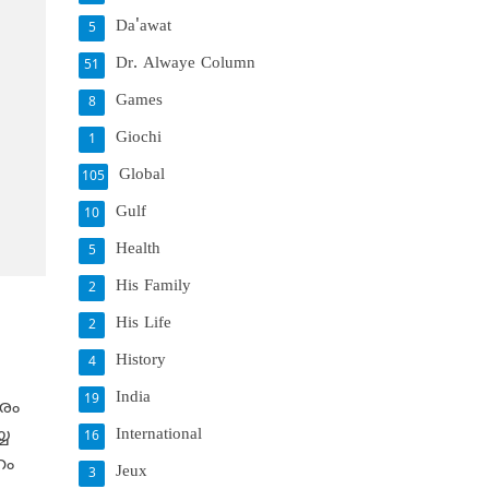
Da'awat
5
Dr. Alwaye Column
51
Games
8
Giochi
1
Global
105
Gulf
10
Health
5
His Family
2
His Life
2
History
4
India
19
രം
International
്യ
16
ഹം
Jeux
3