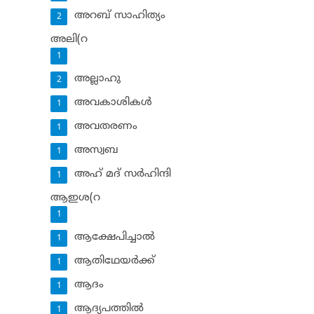
അറബ് സാഹിത്യം
2
അലി(റ
1
അല്ലാഹു
2
അവകാശികള്‍
1
അവതരണം
1
അസ്വബ
1
അഹ് മദ് സര്‍ഹിന്ദി
1
ആഇശ(റ
1
ആക്ഷേപിച്ചാല്‍
1
ആതിഥേയര്‍ക്ക്
1
ആദം
1
ആദ്യപത്തില്‍
1