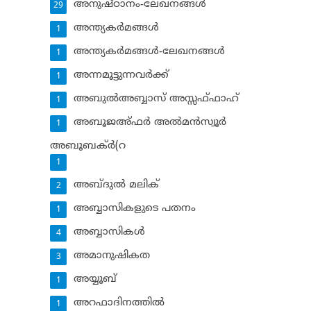
അനുഷ്ഠാനം-ലേഖനങ്ങള്‍
29
അന്ത്യകര്‍മങ്ങള്‍
1
അന്ത്യകര്‍മങ്ങള്‍-ലേഖനങ്ങള്‍
1
അന്നമൂട്ടുന്നവര്‍ക്ക്
1
അബുല്‍അബ്ബാസ് അസ്സഫ്ഫാഹ്‌
1
അബൂജഅ്ഫര്‍ അല്‍മന്‍സ്വൂര്‍
1
അബൂബക്ര്‍(റ
1
അബ്ദുല്‍ മലിക്‌
2
അബ്ബാസികളുടെ പതനം
1
അബ്ബാസികള്‍
4
അമാനുഷികത
3
അയ്യൂബ്‌
1
അറഫാദിനത്തില്‍
1