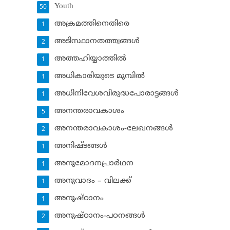
Youth
50
അക്രമത്തിനെതിരെ
1
അടിസ്ഥാനതത്ത്വങ്ങള്‍
2
അത്തഹിയ്യാത്തില്‍
1
അധികാരിയുടെ മുമ്പില്‍
1
അധിനിവേശവിരുദ്ധപോരാട്ടങ്ങള്‍
1
അനന്തരാവകാശം
5
അനന്തരാവകാശം-ലേഖനങ്ങള്‍
2
അനിഷ്ടങ്ങള്‍
1
അനുമോദനപ്രാര്‍ഥന
1
അനുവാദം – വിലക്ക്‌
1
അനുഷ്ഠാനം
1
അനുഷ്ഠാനം-പഠനങ്ങള്‍
2