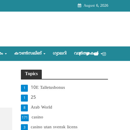
August 6, 2026
രം
കൗണ്‍സലിങ്‌
ഗ്യാലറി
വാര്‍ത്തകള്‍
Topics
10E Talletusbonus
1
25
1
Arab World
8
casino
171
casino utan svensk licens
3