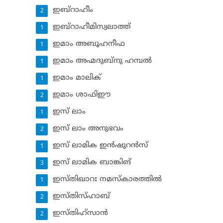
ഇബ്‌റാഹീം
2
ഇബ്‌റാഹീമിസ്വലാത്ത്
1
ഇമാം അബൂഹനീഫ
1
ഇമാം അഹ്മദുബ്‌നു ഹമ്പല്‍
1
ഇമാം മാലിക്
1
ഇമാം ശാഫിഈ
2
ഇസ് ലാം
1
ഇസ് ലാം അനുഭവം
2
ഇസ് ലാമിക ഇന്‍ഷുറന്‍സ്‌
1
ഇസ് ലാമിക ബാങ്കിങ്‌
3
ഇസ്തിഖാറഃ നമസ്‌കാരത്തില്‍
1
ഇസ്തിസ്ഹാബ്
2
ഇസ്തിഹ്‌സാന്‍
2