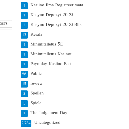
Kasiino Ilma Registreerimata
1
Kasyno Depozyt 20 Zł
1
POSTS
Kasyno Depozyt 20 Zł Blik
2
Kerala
13
Minimitalletus 5E
1
Minimitalletus Kasinot
1
Paynplay Kasiino Eesti
1
Public
56
review
15
Spellen
3
Spiele
5
The Judgement Day
1
Uncategorized
2,784