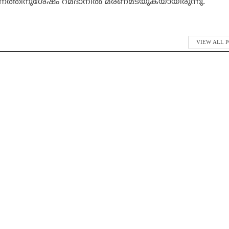
രണത്തിനുശേഷം റമദാനില്‍ മരണമടയുകയായിരുന്നു.
VIEW ALL 