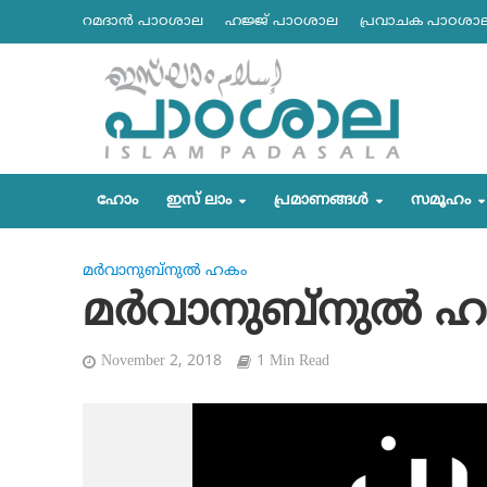
റമദാന്‍ പാഠശാല
ഹജ്ജ് പാഠശാല
പ്രവാചക പാഠശാ
ഹോം
ഇസ് ലാം
പ്രമാണങ്ങള്‍
സമൂഹം
മര്‍വാനുബ്‌നുല്‍ ഹകം
മര്‍വാനുബ്‌നുല്‍ ഹ
November 2, 2018
1 Min Read