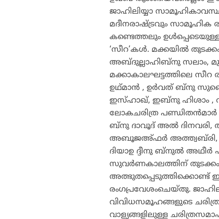
ജാഹിലിയ്യാ സാമൂഹികാവസ്ഥ
മദീനരാഷ്ട്രവും സാമൂഹിക ര
കണ്ടെത്തലും ഉള്‍പ്പെടെയുള
‘സീറ’കള്‍. മക്കയില്‍ തുടക
അബ്ദുല്ലാഹിബ്‌നു സലാം, മുഹ
മക്കാകാലഘട്ടത്തിലെ സീറ 
ഉഥ്മാന്‍ , ഉര്‍വത് ബ്‌നു സു
ഇസ്ഹാഖ്, ഇബ്‌നു ഹിശാം ,
ലോകചരിത്ര പണ്ഡിതന്‍മാര്‍
ബ്‌നു ദാവൂദ് അല്‍ ദിനവരി,
അബൂജഅ്ഫര്‍ അത്ത്വബ്‌രി,
ദിയാഉ ദ്ദീനു ബ്‌നുല്‍ അഥീര
സുവര്‍ണകാലത്തിന് തുടക്ക
അത്ഭുതപ്പെടുത്തിക്കൊണ്ട് 
രംഗപ്രവേശംചെയ്തു. ജാഹിലിയ
വിവിധസമൂഹങ്ങളുടെ ചരിത്ര
വാള്യങ്ങളിലുള്ള ചരിത്രസമ