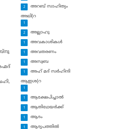
അറബ് സാഹിത്യം
2
അലി(റ
1
അല്ലാഹു
2
അവകാശികള്‍
1
്‌നു
അവതരണം
1
അസ്വബ
1
്മദ്
അഹ് മദ് സര്‍ഹിന്ദി
1
ആഇശ(റ
ൈഹി,
1
ആക്ഷേപിച്ചാല്‍
1
ആതിഥേയര്‍ക്ക്
1
ആദം
1
ആദ്യപത്തില്‍
1