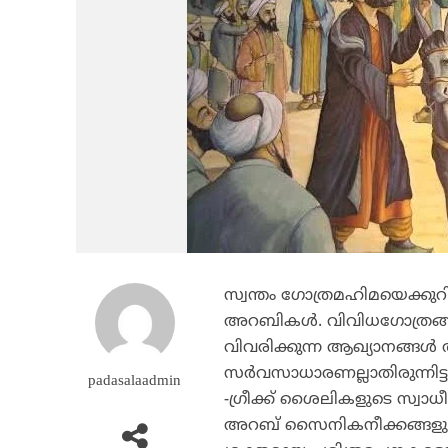
സ്വന്തം ഗോത്രമഹിമയെക്കുറി
അറബികള്‍. വിവിധഗോത്രങ്ങ
വിവരിക്കുന്ന ആഖ്യാനങ്ങള
സര്‍വസാധാരണല്ലാതിരുന്നിട്ട
padasalaadmin
-ഗ്രീക്ക് ശൈലികളുടെ സ്വാധീ
അറബ് സൈനികനീക്കങ്ങളുണ്ടാ