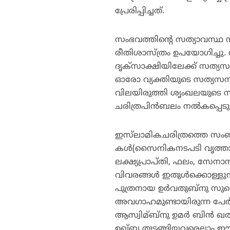
പ്രേരിപ്പിച്ചത്.
സംഭവത്തിന്റെ സത്യാവസ്ഥ നിജ
രീതിശാസ്ത്രം ഉപയോഗിച്ചു. 
ദൃക്‌സാക്ഷിയിലേക്ക് സത്
ഓരോ വ്യക്തിയുടെ സത്യസന്
വിലയിരുത്തി ശൃംഖലയുടെ സ്വ
ചരിത്രപിന്‍ബലം നല്‍കപ്പെടുന
ഇസ്‌ലാമികചരിത്രത്തെ സംബന
കള്‍(സൈനികനടപടി വൃത്താന്
ലക്ഷ്യപ്രാപ്തി, ഫലം, സേനാ
വിവരങ്ങള്‍ ഇതുള്‍ക്കൊള്ള
പുത്രനായ ഉര്‍വതുബ്‌നു സ
അവഗാഹമുണ്ടായിരുന്ന പേര്‍
ആസ്വിമ്ബ്‌നു ഉമര്‍ ബിന്‍ ഖ
ഉഖ്ബ തുടങ്ങിയവരെല്ലാം ഈ