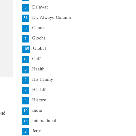
Da'awat
5
Dr. Alwaye Column
51
Games
8
Giochi
1
Global
105
Gulf
10
Health
5
His Family
2
His Life
2
History
4
India
19
ന്‍
International
.
16
Jeux
3