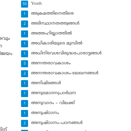
Youth
50
അക്രമത്തിനെതിരെ
1
അടിസ്ഥാനതത്ത്വങ്ങള്‍
2
അത്തഹിയ്യാത്തില്‍
1
ശവും
അധികാരിയുടെ മുമ്പില്‍
1
ന
അധിനിവേശവിരുദ്ധപോരാട്ടങ്ങള്‍
വിജയം
1
അനന്തരാവകാശം
5
അനന്തരാവകാശം-ലേഖനങ്ങള്‍
2
അനിഷ്ടങ്ങള്‍
1
അനുമോദനപ്രാര്‍ഥന
1
അനുവാദം – വിലക്ക്‌
1
അനുഷ്ഠാനം
1
അനുഷ്ഠാനം-പഠനങ്ങള്‍
2
ിന്