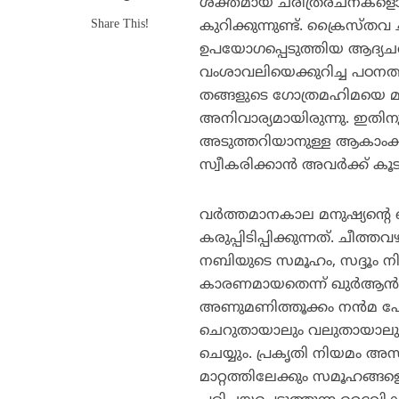
ശക്തമായ ചരിത്രരചനകളൊന്നും
Share This!
കുറിക്കുന്നുണ്ട്. ക്രൈസ്
ഉപയോഗപ്പെടുത്തിയ ആദ്യചര
വംശാവലിയെക്കുറിച്ച പഠനത്ത
തങ്ങളുടെ ഗോത്രമഹിമയെ മഹത
അനിവാര്യമായിരുന്നു. ഇതി
അടുത്തറിയാനുള്ള ആകാംക
സ്വീകരിക്കാന്‍ അവര്‍ക്ക് 
വര്‍ത്തമാനകാല മനുഷ്യന്
കരുപ്പിടിപ്പിക്കുന്നത്. ചീത
നബിയുടെ സമൂഹം, സദ്ദൂം നി
കാരണമായതെന്ന് ഖുര്‍ആന്‍ പ
അണുമണിത്തൂക്കം നന്‍മ 
ചെറുതായാലും വലുതായാലും
ചെയ്യും. പ്രകൃതി നിയമം
മാറ്റത്തിലേക്കും സമൂഹങ്ങള