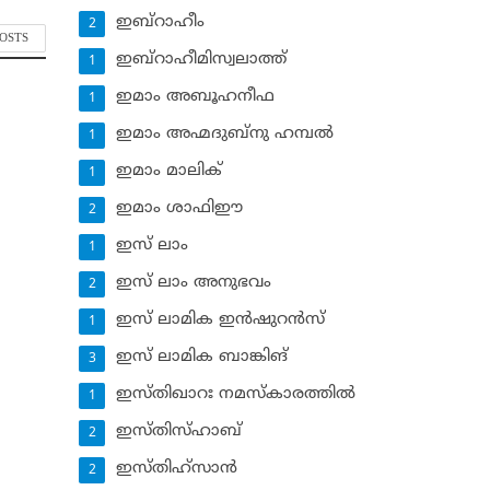
ഇബ്‌റാഹീം
2
POSTS
ഇബ്‌റാഹീമിസ്വലാത്ത്
1
ഇമാം അബൂഹനീഫ
1
ഇമാം അഹ്മദുബ്‌നു ഹമ്പല്‍
1
ഇമാം മാലിക്
1
ഇമാം ശാഫിഈ
2
ഇസ് ലാം
1
ഇസ് ലാം അനുഭവം
2
ഇസ് ലാമിക ഇന്‍ഷുറന്‍സ്‌
1
ഇസ് ലാമിക ബാങ്കിങ്‌
3
ഇസ്തിഖാറഃ നമസ്‌കാരത്തില്‍
1
ഇസ്തിസ്ഹാബ്
2
ഇസ്തിഹ്‌സാന്‍
2