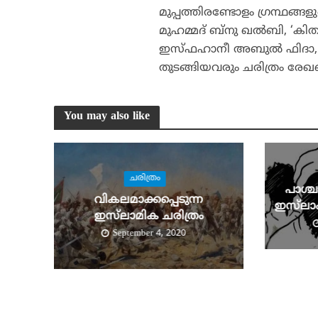
മുപ്പത്തിരണ്ടോളം ഗ്രന്ഥങ്
മുഹമ്മദ് ബ്‌നു ഖല്‍ബി, ‘
ഇസ്ഫഹാനീ അബുല്‍ ഫിദാ, ‘
തുടങ്ങിയവരും ചരിത്രം രേഖപ
You may also like
ചരിത്രം
പാശ്
വികലമാക്കപ്പെടുന്ന
ഇസ്‌ലാ
ഇസ്‌ലാമിക ചരിത്രം
September 4, 2020