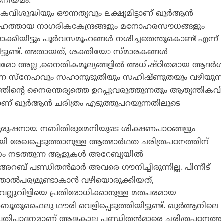
കനിയമം.
കവിശുദ്ധിയും ഔന്നത്യവും ലക്ഷ്യമിട്ടാണ് ഖുര്‍ആന്‍
 മഹത്തായ നാഗരികകേന്ദ്രങ്ങളും മനോഹരസൗധങ്ങളും
ാക്കിയിട്ടും പൂര്‍വസമൂഹങ്ങള്‍ നശിച്ചതെന്തുകൊണ്ട് എന്ന്
യിട്ടുണ്ട്. അതായത്, ശക്തിയോ സ്മാരകങ്ങള്‍
ൈഭവമോ അല്ല ,നൈതികമൂല്യങ്ങളില്‍ അധിഷ്ഠിതമായ ആദര്‍
കുന്ന സ്‌നേഹവും സഹാനുഭൂതിയും സഹിഷ്ണുതയും വഴിയുന്
ന്റെ നൈരന്തര്യത്തെ ഉറപ്പുവരുത്തുന്നതും ആത്യന്തിക
ാണ് ഖുര്‍ആന്‍ ചരിത്രം എടുത്തുപറയുന്നതിലൂടെ
ുരുഷനായ നബിതിരുമേനിയുടെ ശിക്ഷണപാഠങ്ങളും
യി രേഖപ്പെടുത്താനുള്ള ആത്മാര്‍ഥത ചരിത്രപഠനത്തിന്
ഥനം നടത്തുന്ന ആളുകള്‍ അറേബ്യയില്‍
അറബ് പണ്ഡിതന്‍മാര്‍ അവരെ ഗൗനിച്ചിരുന്നില്ല. പിന്നീട്
ാല്‍പര്യമുണ്ടാകാന്‍ വഴിയൊരുക്കിയത്,
ല്ലുവിളിയെ പ്രതിരോധിക്കാനുള്ള മതപരമായ
ബൂതുഫൈലു ഥൗരി വെളിപ്പെടുത്തിയിട്ടുണ്ട്. ഖുര്‍ആനിലെ
 പ്രതിപാദനമാണ് ആദ്യകാല പണ്ഡിതന്‍മാരെ ചരിത്രപഠനത്ത