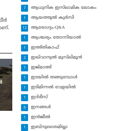
ആധുനിക ഇസ്‌ലാമിക ലോകം
7
ആയത്തുല്‍ കുര്‍സി
1
ര്‍
ആരോഗ്യം-Q&A
ാണ്.
12
ആശ്ചര്യം തോന്നിയാല്‍
1
ഇഅ്തികാഫ്‌
1
ഇഖ്‌വാനുല്‍ മുസ്‌ലിമൂന്‍
2
ഇജ്മാഅ്
1
ഇടയില്‍ തങ്ങുമ്പോള്‍
1
‍
ഇടിമിന്നല്‍ വേളയില്‍
1
ഇദ്‌രീസ്‌
1
ഇനങ്ങള്‍
6
ഇന്‍ജീല്‍
1
ഇബ്‌നുതൈമിയ്യഃ
1