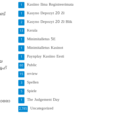
Kasiino Ilma Registreerimata
1
Kasyno Depozyt 20 Zł
റബ്
1
Kasyno Depozyt 20 Zł Blik
2
Kerala
13
Minimitalletus 5E
1
Minimitalletus Kasinot
1
Paynplay Kasiino Eesti
1
യെ
Public
60
നൂഹ്
review
15
Spellen
3
Spiele
5
The Judgement Day
1
് ഓരോ
Uncategorized
2,785