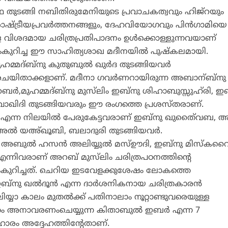
 തുടങ്ങി നബിതിരുമേനിയുടെ പ്രവാചകത്വവും ഹിജ്‌റയും
ാഷ്ട്രീയപ്രവര്‍ത്തനങ്ങളും, ദേഹവിയോഗവും പിന്‍ഗാമിയെ
്ള വിശദമായ ചരിത്രപ്രതിപാദനം ഉള്‍ക്കൊള്ളുന്നവയാണ്
്കംകുറിച്ച ഈ സാഹിത്യശാഖ മദീനയില്‍ പുഷ്‌കലമായി.
മ്മദ്ബ്‌നു കുതുബുല്‍ ഖുര്‍ദ തുടങ്ങിയവര്‍
രചയിതാക്കളാണ്. മദീനാ ഗവര്‍ണറായിരുന്ന അബാന്ബ്‌നു
ബൈര്‍,മുഹമ്മദ്ബ്‌നു മുസ്‌ലിം ഇബ്‌നു ശിഹാബുസ്സുഹ്‌രി, ഇബ
 വാഖിദി തുടങ്ങിയവരും ഈ രംഗത്തെ പ്രശസ്തരാണ്.
 എന്ന നിലയില്‍ പേരുകേട്ടവരാണ് ഇബ്‌നു ഖുതൈ്വബ, അഹ
 അല്‍ യഅ്ഖൂബി, ബലാദുരി തുടങ്ങിയവര്‍.
 അബുല്‍ ഹസന്‍ അലിയ്യുല്‍ മസ്ഊദി, ഇബ്‌നു മിസ്‌കവ
്‍ എന്നിവരാണ് അറബ് മുസ്‌ലിം ചരിത്രപഠനത്തിന്റെ
ംകുറിച്ചത്. ചെറിയ ഇടവേളക്കുശേഷം ലോകത്തെ
ഇബ്‌നു ഖല്‍ദൂന്‍ എന്ന ദാര്‍ശനികനായ ചരിത്രകാരന്‍
്യാ കാലം മുതല്‍ക്ക് പതിനാലാം നൂറ്റാണ്ടുവരെയുള്ള
ം അനാവരണംചെയ്യുന്ന കിതാബുല്‍ ഇബര്‍ എന്ന 7
ാഹാരം അദ്ദേഹത്തിന്റേതാണ്.