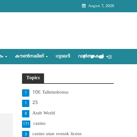
August 7, 2026
രം
കൗണ്‍സലിങ്‌
ഗ്യാലറി
വാര്‍ത്തകള്‍
Topics
10E Talletusbonus
1
25
1
Arab World
8
casino
171
casino utan svensk licens
3