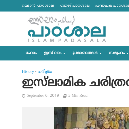
റമദാന്‍ പാഠശാല
ഹജ്ജ് പാഠശാല
പ്രവാചക പാഠശാ
ഹോം
ഇസ് ലാം
പ്രമാണങ്ങള്‍
സമൂഹം
History
•
ചരിത്രം
ഇസ്‌ലാമിക ചരിത്രത
September 6, 2019
3 Min Read