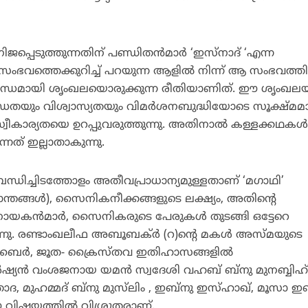
പ്പെടുത്തുന്നതിന് പണ്ഡിതന്‍മാര്‍ ‘ഇസ്‌നാദ് ‘എന്ന
സംഭവത്തെക്കുറിച്ച് പറയുന്ന ആളില്‍ നിന്ന് ആ സംഭവത്തി
യസന്ധമായി ശൃംഖലയൊരുക്കുന്ന രീതിയാണിത്. ഈ ശൃംഖല
ധതയും വിശ്വാസ്യതയും വിമര്‍ശനബുദ്ധിയോടെ സൂക്ഷ്മമ
ീകാര്യതയെ ഉറപ്പുവരുത്തുന്നു. അതിനാല്‍ കള്ളക്കഥകള്‍ക
്നത് ഇല്ലാതാകുന്നു.
്ധിച്ചിടത്തോളം അതീവപ്രാധാന്യമുള്ളതാണ് ‘മഗാഥി’
തങ്ങള്‍), സൈനികനീക്കങ്ങളുടെ ലക്ഷ്യം, അതിന്റെ
നായകന്‍മാര്‍, സൈനികരുടെ പേരുകള്‍ തുടങ്ങി ഒട്ടേറെ
ുന്നു. രണ്ടാംഖലീഫ അബൂബക്ര്‍ (റ)ന്റെ മകള്‍ അസ്മയുടെ
ുബൈര്‍, ജൂത- ക്രൈസ്തവ ഇതിഹാസങ്ങളില്‍
ഷ്യന്‍ വംശജനായ യമന്‍ സ്വദേശി വഹബ് ബ്‌നു മുനബ്ബിഹ്
താദ, മുഹമ്മദ് ബ്‌നു മുസ്‌ലിം , ഇബ്‌നു ഇസ്ഹാഖ്, മൂസാ ഇബ
 വിഷയത്തില്‍ വിശ്രുതരാണ്.