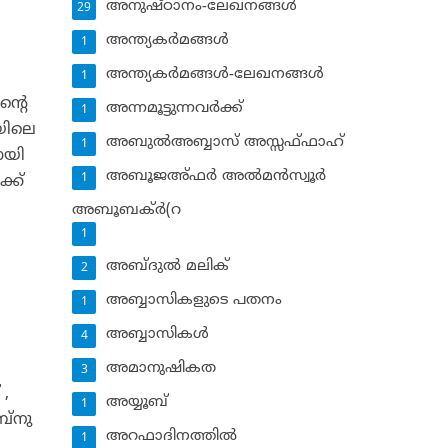
അനുഷ്ഠാനം-ലേഖനങ്ങള്‍
29
അന്ത്യകര്‍മങ്ങള്‍
1
അന്ത്യകര്‍മങ്ങള്‍-ലേഖനങ്ങള്‍
1
ന്റെ
അന്നമൂട്ടുന്നവര്‍ക്ക്
1
യിലെ
അബുല്‍അബ്ബാസ് അസ്സഫ്ഫാഹ്‌
1
ായി
അബൂജഅ്ഫര്‍ അല്‍മന്‍സ്വൂര്‍
1
്ക്
അബൂബക്ര്‍(റ
1
അബ്ദുല്‍ മലിക്‌
2
അബ്ബാസികളുടെ പതനം
1
അബ്ബാസികള്‍
4
അമാനുഷികത
3
 ,
അയ്യൂബ്‌
1
്‌നു
അറഫാദിനത്തില്‍
1