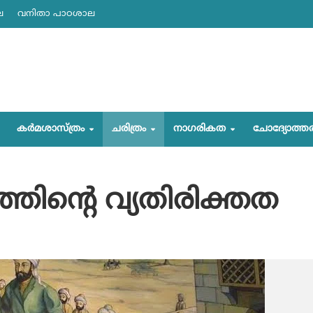
ല
വനിതാ പാഠശാല
കര്‍മശാസ്ത്രം
ചരിത്രം
നാഗരികത
ചോദ്യോത്ത
്തിന്റെ വ്യതിരിക്തത