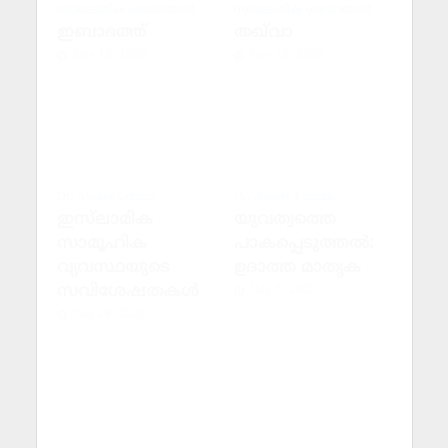
സാങ്കേതിക ശബ്ദങ്ങള്‍
സാങ്കേതിക ശബ്ദങ്ങള്‍
ഇബാദത്ത്
തഖ്‌വാ
June 13, 2020
June 13, 2020
Dr. Alwaye Column
Dr. Alwaye Column
ഇസ്‌ലാമിക
യുവത്വത്തെ
സാമൂഹിക
പാകപ്പെടുത്തല്‍:
വ്യവസ്ഥയുടെ
ഉദാത്ത മാതൃക
സവിശേഷതകള്‍
May 5, 2020
May 28, 2020