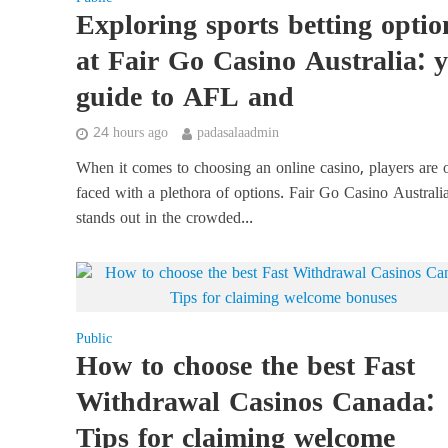
Exploring sports betting optio
at Fair Go Casino Australia: 
guide to AFL and
24 hours ago
padasalaadmin
When it comes to choosing an online casino, players are 
faced with a plethora of options. Fair Go Casino Australi
stands out in the crowded...
Public
How to choose the best Fast
Withdrawal Casinos Canada:
Tips for claiming welcome