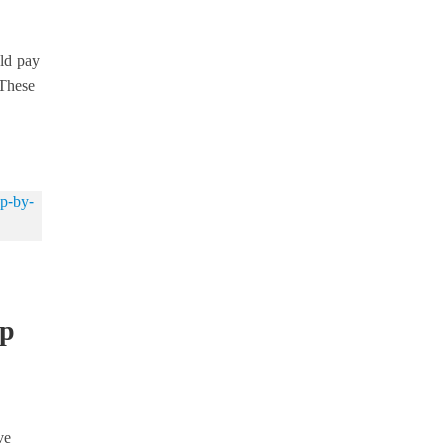
uld pay
 These
ep
ve