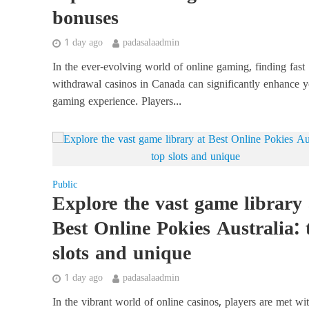
bonuses
1 day ago
padasalaadmin
In the ever-evolving world of online gaming, finding fast
withdrawal casinos in Canada can significantly enhance y
gaming experience. Players...
Public
Explore the vast game library 
Best Online Pokies Australia: 
slots and unique
1 day ago
padasalaadmin
In the vibrant world of online casinos, players are met wi