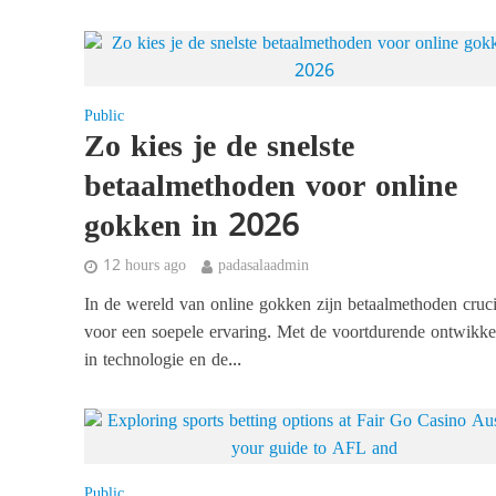
Public
Zo kies je de snelste
betaalmethoden voor online
gokken in 2026
12 hours ago
padasalaadmin
In de wereld van online gokken zijn betaalmethoden cruci
voor een soepele ervaring. Met de voortdurende ontwikke
in technologie en de...
Public