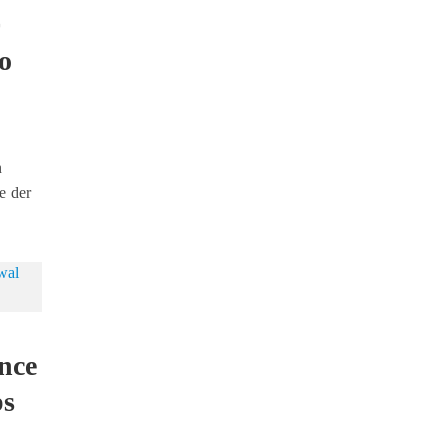
o
n
e der
nce
ps