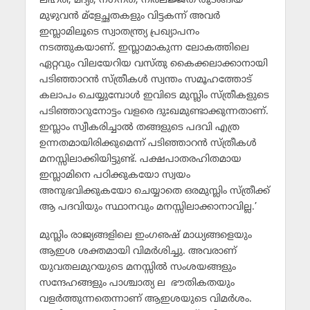
ലഹരി, മദ്യം, നഗ്‌നത, നിര്‍ലജ്ജത തുടങ്ങിയ
മുഴുവന്‍ മ്‌ളേച്ഛതകളും വിട്ടകന്ന് അവര്‍
ഇസ്ലാമിലൂടെ സ്വാതന്ത്ര്യ പ്രഖ്യാപനം
നടത്തുകയാണ്. ഇസ്ലാമാകുന്ന ലോകത്തിലെ
ഏറ്റവും വിലയേറിയ വസ്തു കൈക്കലാക്കാനായി
പടിഞ്ഞാറന്‍ സ്ത്രീകള്‍ സ്വന്തം സമൂഹത്തോട്
കലാപം ചെയ്യുമ്പോള്‍ ഇവിടെ മുസ്ലിം സ്ത്രീകളുടെ
പടിഞ്ഞാറുനോട്ടം വളരെ ദുഃഖമുണ്ടാക്കുന്നതാണ്.
ഇസ്ലാം സ്വീകരിച്ചാല്‍ തങ്ങളുടെ പദവി എത്ര
ഉന്നതമായിരിക്കുമെന്ന് പടിഞ്ഞാറന്‍ സ്ത്രീകള്‍
മനസ്സിലാക്കിയിട്ടുണ്ട്. പക്ഷപാതരഹിതമായ
ഇസ്ലാമിനെ പഠിക്കുകയോ സ്വയം
അനുഭവിക്കുകയോ ചെയ്യാതെ ഒരമുസ്ലിം സ്ത്രീക്ക്
ആ പദവിയും സ്ഥാനവും മനസ്സിലാക്കാനാവില്ല.’
മുസ്ലിം രാജ്യങ്ങളിലെ ഇംഗഌഷ് മാധ്യങ്ങളെയും
ആഇശ ശക്തമായി വിമര്‍ശിച്ചു. അവരാണ്
യുവതലമുറയുടെ മനസ്സില്‍ സംശയങ്ങളും
സന്ദേഹങ്ങളും പാശ്ചാത്യ ല ഭൗതികതയും
വളര്‍ത്തുന്നതെന്നാണ് ആഇശയുടെ വിമര്‍ശം.