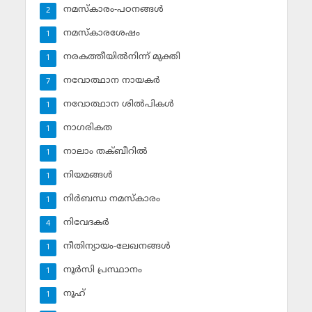
നമസ്‌കാരം-പഠനങ്ങള്‍
2
നമസ്‌കാരശേഷം
1
നരകത്തീയില്‍നിന്ന് മുക്തി
1
നവോത്ഥാന നായകര്‍
7
നവോത്ഥാന ശില്‍പികള്‍
1
നാഗരികത
1
നാലാം തക്ബീറില്‍
1
നിയമങ്ങള്‍
1
നിര്‍ബന്ധ നമസ്‌കാരം
1
നിവേദകര്‍
4
നീതിന്യായം-ലേഖനങ്ങള്‍
1
നൂര്‍സി പ്രസ്ഥാനം
1
നൂഹ്‌
1