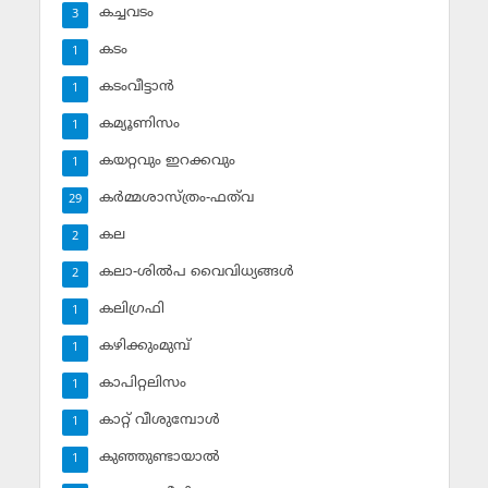
കച്ചവടം
3
കടം
1
കടംവീട്ടാന്‍
1
കമ്യൂണിസം
1
കയറ്റവും ഇറക്കവും
1
കര്‍മ്മശാസ്ത്രം-ഫത്‌വ
29
കല
2
കലാ-ശില്‍പ വൈവിധ്യങ്ങള്‍
2
കലിഗ്രഫി
1
കഴിക്കുംമുമ്പ്
1
കാപിറ്റലിസം
1
കാറ്റ് വീശുമ്പോള്‍
1
കുഞ്ഞുണ്ടായാല്‍
1