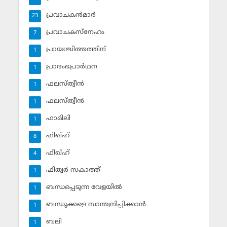
പ്രവാചകന്‍മാര്‍
23
പ്രവാചകസ്‌നേഹം
7
പ്രായശ്ചിത്തത്തിന്
1
പ്രാരംഭപ്രാര്‍ഥന
1
ഫലസ്ത്വീൻ
1
ഫലസ്ത്വീൻ
1
ഫാമിലി
1
ഫിഖ്ഹ്
8
ഫിഖ്ഹ്‌
4
ഫിത്വര്‍ സകാത്ത്‌
1
ബന്ധപ്പെടുന്ന വേളയില്‍
1
ബന്ധുക്കളെ സാന്ത്വനിപ്പിക്കാന്‍
1
ബലി
1