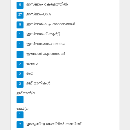
ഇസ്‌ലാം- കേരളത്തില്‍
5
ഇസ്‌ലാം-Q&A
37
ഇസ്‌ലാമിക പ്രസ്ഥാനങ്ങള്‍
8
ഇസ്‌ലാമിക് ആര്‍ട്ട്
1
ഇസ്‌ലാമോഫോബിയ
1
ഈമാന്‍ കുറഞ്ഞാല്‍
1
ഈസ
2
ഉംറ
2
ഉഥ് മാനികള്‍
2
ഉഥ്മാന്‍(റ
1
ഉമര്‍(റ
1
ഉമറുബ്‌നു അബ്ദില്‍ അസീസ്‌
2