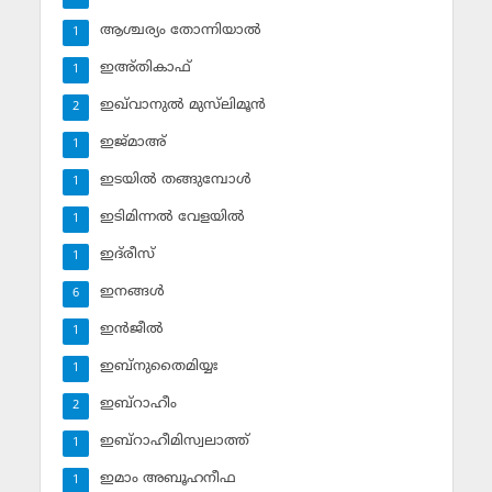
ആശ്ചര്യം തോന്നിയാല്‍
1
ഇഅ്തികാഫ്‌
1
ഇഖ്‌വാനുല്‍ മുസ്‌ലിമൂന്‍
2
ഇജ്മാഅ്
1
ഇടയില്‍ തങ്ങുമ്പോള്‍
1
ഇടിമിന്നല്‍ വേളയില്‍
1
ഇദ്‌രീസ്‌
1
ഇനങ്ങള്‍
6
ഇന്‍ജീല്‍
1
ഇബ്‌നുതൈമിയ്യഃ
1
ഇബ്‌റാഹീം
2
ഇബ്‌റാഹീമിസ്വലാത്ത്
1
ഇമാം അബൂഹനീഫ
1