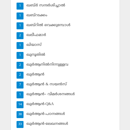
ഖബ്ര്‍ സന്ദര്‍ശിച്ചാല്‍
1
ഖബ്‌റടക്കം
1
ഖബ്‌റില്‍ വെക്കുമ്പോള്‍
1
ഖലീഫമാര്‍
2
ഖിയാസ്
1
ഖുനൂതില്‍
1
ഖുര്‍ആനില്‍നിന്നുള്ളവ
2
ഖുര്‍ആന്‍
2
ഖുര്‍ആന്‍ & സയന്‍സ്‌
7
ഖുര്‍ആന്‍– വിമര്‍ശനങ്ങള്‍
1
ഖുര്‍ആന്‍-Q&A
14
ഖുര്‍ആന്‍-പഠനങ്ങള്‍
38
ഖുര്‍ആന്‍-ലേഖനങ്ങള്‍
33