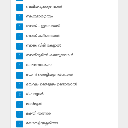
ബലിയറുക്കുമ്പോള്‍
1
ബഹുഭാര്യാത്വം
1
ബാങ്ക് – ഇഖാമത്ത്
1
ബാങ്ക് കഴിഞ്ഞാല്‍
1
ബാങ്ക് വിളി കേട്ടാല്‍
1
ബാത്‌റൂമില്‍ കയറുമ്പോള്‍
1
ഭക്ഷണശേഷം
1
ഭയന്ന് ഞെട്ടിയുണര്‍ന്നാല്‍
1
ഭയവും ഞെട്ടലും ഉണ്ടായാല്‍
1
ഭിഷഗ്വരര്‍
2
മഅ്മൂന്‍
1
മക്തി തങ്ങള്‍
1
മഖാസ്വിദുശ്ശരീഅഃ
4