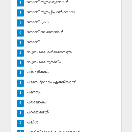
നോമ്പ് തുറക്കുമ്പോള്‍
1
നോമ്പ് തുറപ്പിച്ചവര്‍ക്കായി
1
നോമ്പ്-Q&A
8
നോമ്പ്-ലേഖനങ്ങള്‍
6
നോമ്പ്‌
1
ന്യൂനപക്ഷകര്‍മശാസ്ത്രം
2
ന്യൂനപക്ഷമുസ്‌ലിം
1
പങ്കാളിത്തം
1
പട്ടണം/ഗ്രാമം എത്തിയാല്‍
1
പണയം
1
പരലോകം
6
പറയേണ്ടത്
1
പലിശ
2