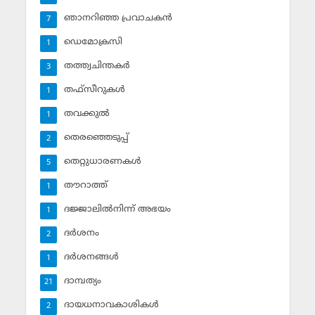
ഞാനറിഞ്ഞ പ്രവാചകന്‍
7
ഡെമോക്രസി
1
തത്ത്വചിന്തകര്‍
3
തഫ്‌സീറുകള്‍
1
തവക്കുല്‍
1
തെരഞ്ഞെടുപ്പ്
2
തെറ്റുധാരണകള്‍
5
തൗറാത്ത്
1
ദജ്ജാലില്‍നിന്ന് അഭയം
1
ദര്‍ശനം
2
ദര്‍ശനങ്ങള്‍
1
ദാമ്പത്യം
21
ദായധനാവകാശികള്‍
2