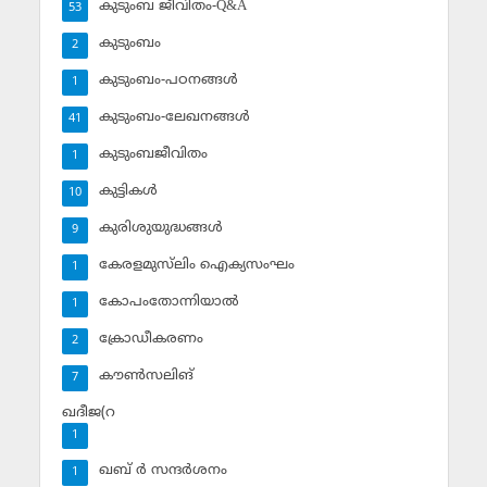
കുടുംബ ജീവിതം-Q&A
53
കുടുംബം
2
കുടുംബം-പഠനങ്ങള്‍
1
കുടുംബം-ലേഖനങ്ങള്‍
41
കുടുംബജീവിതം
1
കുട്ടികള്‍
10
കുരിശുയുദ്ധങ്ങള്‍
9
കേരളമുസ്‌ലിം ഐക്യസംഘം
1
കോപംതോന്നിയാല്‍
1
ക്രോഡീകരണം
2
കൗണ്‍സലിങ്‌
7
ഖദീജ(റ
1
ഖബ് ര്‍ സന്ദര്‍ശനം
1