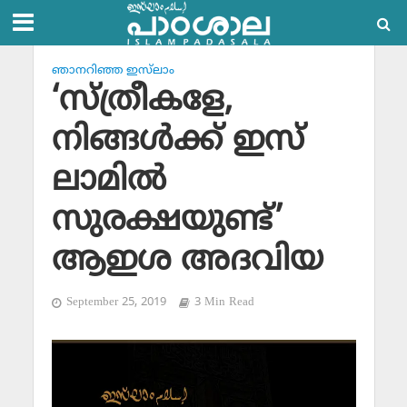
ഞാനറിഞ്ഞ ഇസ്‌ലാം
‘സ്ത്രീകളേ,
നിങ്ങള്‍ക്ക് ഇസ്
ലാമില്‍
സുരക്ഷയുണ്ട്’
ആഇശ അദവിയ
September 25, 2019
3 Min Read