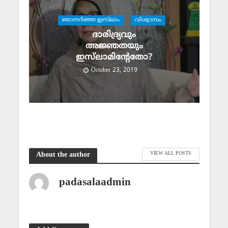
ഞാനറിഞ്ഞ ഇസ്‌ലാം
വിശ്വാസം
ദാരിദ്ര്യവും
അജ്ഞതയും
ഇസ്‌ലാമിന്റേതോ?
October 23, 2019
VIEW ALL POSTS
About the author
padasalaadmin