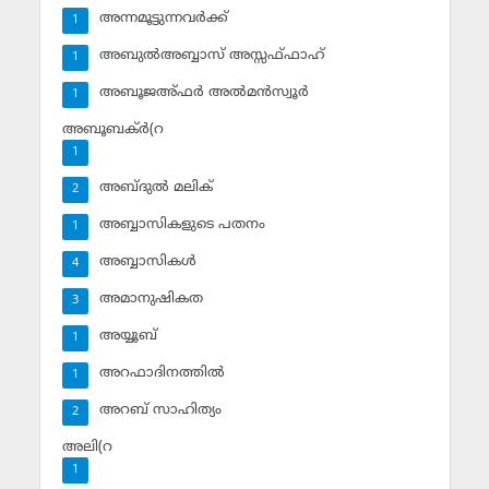
അന്നമൂട്ടുന്നവര്‍ക്ക്
1
അബുല്‍അബ്ബാസ് അസ്സഫ്ഫാഹ്‌
1
അബൂജഅ്ഫര്‍ അല്‍മന്‍സ്വൂര്‍
1
അബൂബക്ര്‍(റ
1
അബ്ദുല്‍ മലിക്‌
2
അബ്ബാസികളുടെ പതനം
1
അബ്ബാസികള്‍
4
അമാനുഷികത
3
അയ്യൂബ്‌
1
അറഫാദിനത്തില്‍
1
അറബ് സാഹിത്യം
2
അലി(റ
1