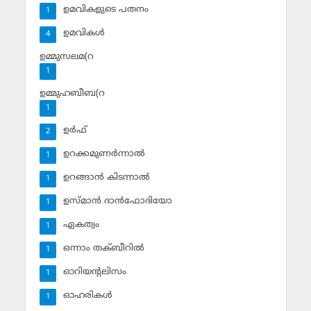
ഉമവികളുടെ പതനം
1
ഉമവികള്‍
4
ഉമ്മുസലമ(റ
1
ഉമ്മുഹബീബ(റ
1
ഉര്‍ഫ്
2
ഉറക്കമുണര്‍ന്നാല്‍
1
ഉറങ്ങാന്‍ കിടന്നാല്‍
1
ഉസ്മാന്‍ ദാന്‍ഫോദിയോ
1
ഏകത്വം
1
ഒന്നാം തക്ബീറില്‍
1
ഓറിയന്റലിസം
1
ഓഹരികള്‍
1