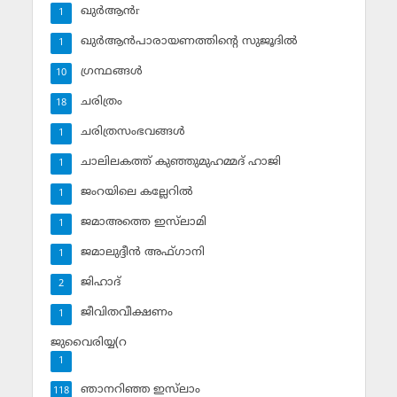
ഖുര്‍ആന്‍r
1
ഖുര്‍ആന്‍പാരായണത്തിന്റെ സുജൂദില്‍
1
ഗ്രന്ഥങ്ങള്‍
10
ചരിത്രം
18
ചരിത്രസംഭവങ്ങള്‍
1
ചാലിലകത്ത് കുഞ്ഞുമുഹമ്മദ് ഹാജി
1
ജംറയിലെ കല്ലേറില്‍
1
ജമാഅത്തെ ഇസ്‌ലാമി
1
ജമാലുദ്ദീന്‍ അഫ്ഗാനി
1
ജിഹാദ്‌
2
ജീവിതവീക്ഷണം
1
ജുവൈരിയ്യ(റ
1
ഞാനറിഞ്ഞ ഇസ്‌ലാം
118