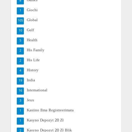
Games
8
Giochi
1
Global
105
Gulf
10
Health
5
His Family
2
His Life
2
History
4
India
19
International
16
Jeux
3
Kasiino Ilma Registreerimata
1
Kasyno Depozyt 20 Zł
1
Kasyno Depozyt 20 Zł Blik
2