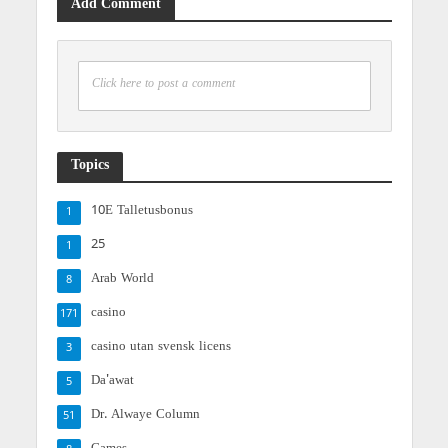
Add Comment
Click here to post a comment
Topics
10E Talletusbonus
1
25
1
Arab World
8
casino
171
casino utan svensk licens
3
Da'awat
5
Dr. Alwaye Column
51