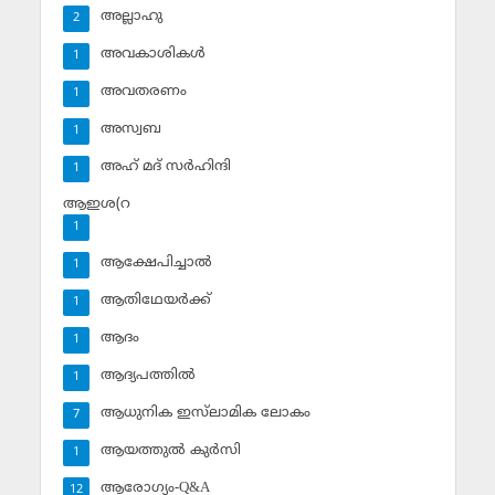
അല്ലാഹു
2
അവകാശികള്‍
1
അവതരണം
1
അസ്വബ
1
അഹ് മദ് സര്‍ഹിന്ദി
1
ആഇശ(റ
1
ആക്ഷേപിച്ചാല്‍
1
ആതിഥേയര്‍ക്ക്
1
ആദം
1
ആദ്യപത്തില്‍
1
ആധുനിക ഇസ്‌ലാമിക ലോകം
7
ആയത്തുല്‍ കുര്‍സി
1
ആരോഗ്യം-Q&A
12