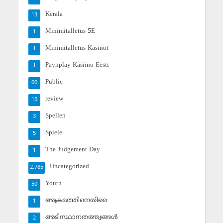
Kerala
13
Minimitalletus 5E
1
Minimitalletus Kasinot
1
Paynplay Kasiino Eesti
1
Public
60
review
15
Spellen
3
Spiele
5
The Judgement Day
1
Uncategorized
2,785
Youth
50
അക്രമത്തിനെതിരെ
1
അടിസ്ഥാനതത്ത്വങ്ങള്‍
2