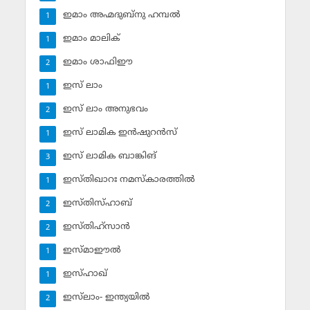
ഇമാം അഹ്മദുബ്‌നു ഹമ്പല്‍
1
ഇമാം മാലിക്
1
ഇമാം ശാഫിഈ
2
ഇസ് ലാം
1
ഇസ് ലാം അനുഭവം
2
ഇസ് ലാമിക ഇന്‍ഷുറന്‍സ്‌
1
ഇസ് ലാമിക ബാങ്കിങ്‌
3
ഇസ്തിഖാറഃ നമസ്‌കാരത്തില്‍
1
ഇസ്തിസ്ഹാബ്
2
ഇസ്തിഹ്‌സാന്‍
2
ഇസ്മാഈല്‍
1
ഇസ്ഹാഖ്‌
1
ഇസ്‌ലാം- ഇന്ത്യയില്‍
2