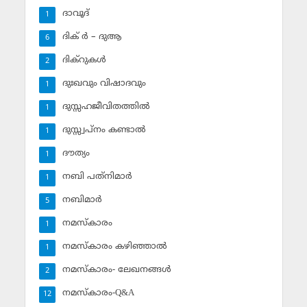
ദാവൂദ്‌
1
ദിക് ര്‍ – ദുആ
6
ദിക്‌റുകള്‍
2
ദുഃഖവും വിഷാദവും
1
ദുസ്സഹജീവിതത്തില്‍
1
ദുസ്സ്വപ്‌നം കണ്ടാല്‍
1
ദൗത്യം
1
നബി പത്‌നിമാര്‍
1
നബിമാര്‍
5
നമസ്‌കാരം
1
നമസ്‌കാരം കഴിഞ്ഞാല്‍
1
നമസ്‌കാരം- ലേഖനങ്ങള്‍
2
നമസ്‌കാരം-Q&A
12