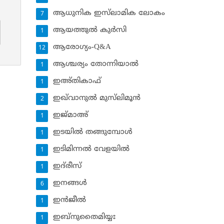
ആധുനിക ഇസ്‌ലാമിക ലോകം
7
ആയത്തുല്‍ കുര്‍സി
1
ആരോഗ്യം-Q&A
12
ആശ്ചര്യം തോന്നിയാല്‍
1
ഇഅ്തികാഫ്‌
1
ഇഖ്‌വാനുല്‍ മുസ്‌ലിമൂന്‍
2
ഇജ്മാഅ്
1
ഇടയില്‍ തങ്ങുമ്പോള്‍
1
ഇടിമിന്നല്‍ വേളയില്‍
1
ഇദ്‌രീസ്‌
1
ഇനങ്ങള്‍
6
ഇന്‍ജീല്‍
1
ഇബ്‌നുതൈമിയ്യഃ
1