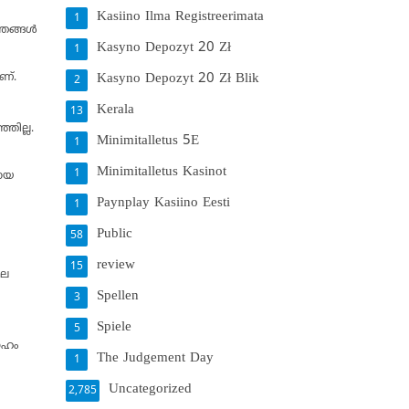
Kasiino Ilma Registreerimata
1
ഞങ്ങള്‍
Kasyno Depozyt 20 Zł
1
ണ്.
Kasyno Depozyt 20 Zł Blik
2
Kerala
13
ഞില്ല.
Minimitalletus 5E
1
Minimitalletus Kasinot
1
മായ
Paynplay Kasiino Eesti
1
Public
58
review
15
ലെ
Spellen
3
Spiele
5
േഹം
The Judgement Day
1
Uncategorized
2,785