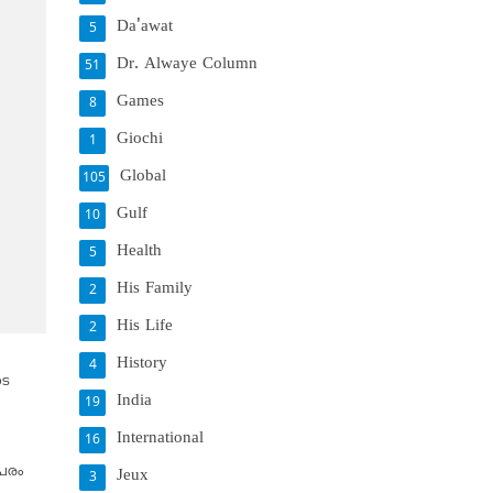
Da'awat
5
Dr. Alwaye Column
51
Games
8
Giochi
1
Global
105
Gulf
10
Health
5
His Family
2
His Life
2
History
4
ടെ
India
19
International
16
്പരം
Jeux
3