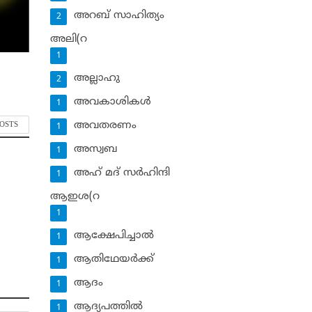
അറബ് സാഹിത്യം
2
അലി(റ
1
അല്ലാഹു
2
അവകാശികള്‍
1
അവതരണം
POSTS
1
അസ്വബ
1
അഹ് മദ് സര്‍ഹിന്ദി
1
ആഇശ(റ
1
ആക്ഷേപിച്ചാല്‍
1
ആതിഥേയര്‍ക്ക്
1
ആദം
1
ആദ്യപത്തില്‍
1