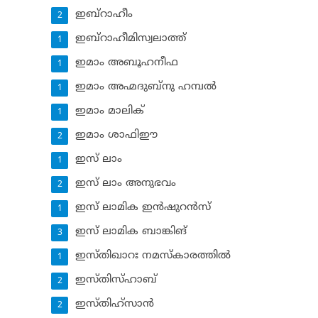
ഇബ്‌റാഹീം
2
ഇബ്‌റാഹീമിസ്വലാത്ത്
1
ഇമാം അബൂഹനീഫ
1
ഇമാം അഹ്മദുബ്‌നു ഹമ്പല്‍
1
ഇമാം മാലിക്
1
ഇമാം ശാഫിഈ
2
ഇസ് ലാം
1
ഇസ് ലാം അനുഭവം
2
ഇസ് ലാമിക ഇന്‍ഷുറന്‍സ്‌
1
ഇസ് ലാമിക ബാങ്കിങ്‌
3
ഇസ്തിഖാറഃ നമസ്‌കാരത്തില്‍
1
ഇസ്തിസ്ഹാബ്
2
ഇസ്തിഹ്‌സാന്‍
2