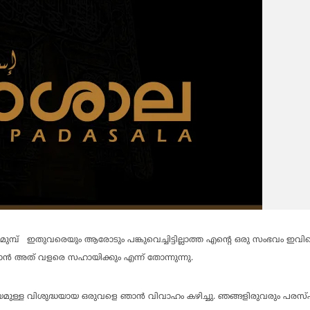
മുമ്പ് ഇതുവരെയും ആരോടും പങ്കുവെച്ചിട്ടില്ലാത്ത എന്റെ ഒരു സംഭവം ഇവി
ന്‍ അത് വളരെ സഹായിക്കും എന്ന് തോന്നുന്നു.
ഭയമുള്ള വിശുദ്ധയായ ഒരുവളെ ഞാന്‍ വിവാഹം കഴിച്ചു. ഞങ്ങളിരുവരും പരസ