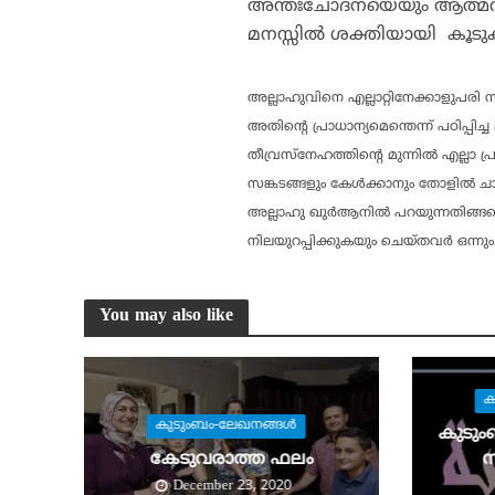
അന്തഃചോദനയെയും ആത്മവി
മനസ്സില്‍ ശക്തിയായി കൂടുകൂട
അല്ലാഹുവിനെ എല്ലാറ്റിനേക്കാളുപര
അതിന്റെ പ്രാധാന്യമെന്തെന്ന് പഠിപ്പ
തീവ്രസ്‌നേഹത്തിന്റെ മുന്നില്‍ എല്ലാ
സങ്കടങ്ങളും കേള്‍ക്കാനും തോളില്‍ ച
അല്ലാഹു ഖുര്‍ആനില്‍ പറയുന്നതിങ്ങന
നിലയുറപ്പിക്കുകയും ചെയ്തവര്‍ ഒന്നും 
You may also like
ക
കുടുംബം-ലേഖനങ്ങള്‍
കുടും
കേടുവരാത്ത ഫലം
സ
December 23, 2020