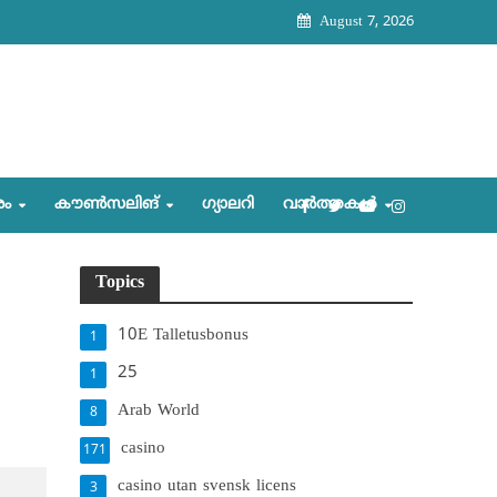
August 7, 2026
രം
കൗണ്‍സലിങ്‌
ഗ്യാലറി
വാര്‍ത്തകള്‍
Topics
10E Talletusbonus
1
25
1
Arab World
8
casino
171
casino utan svensk licens
3