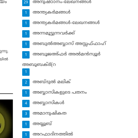
ഭയം
അനുഷ്ഠാനം-ലേഖനങ്ങള്‍
29
അന്ത്യകര്‍മങ്ങള്‍
1
അന്ത്യകര്‍മങ്ങള്‍-ലേഖനങ്ങള്‍
1
അന്നമൂട്ടുന്നവര്‍ക്ക്
1
അബുല്‍അബ്ബാസ് അസ്സഫ്ഫാഹ്‌
1
ന്നു.
അബൂജഅ്ഫര്‍ അല്‍മന്‍സ്വൂര്‍
1
ില്‍
അബൂബക്ര്‍(റ
1
അബ്ദുല്‍ മലിക്‌
2
അബ്ബാസികളുടെ പതനം
1
അബ്ബാസികള്‍
4
അമാനുഷികത
3
അയ്യൂബ്‌
1
അറഫാദിനത്തില്‍
1