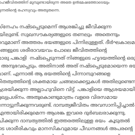
ഹജീവിതത്തിന് മുമ്പുണ്ടായിരുന്ന അതേ ഉന്‍മേഷത്തോടെയും
്നതിന്റെ രഹസ്യവും അതുതന്നെ.
സ്‌നേഹം നഷ്ടപ്പെടുമെന്ന് ആശങ്കിച്ചു ജീവിക്കുന്ന
്കിടയിലുണ്ട്. സുഖസൗകര്യങ്ങളുടെ തണലും അതെന്നും
വുമാണ് അത്തരം ഭയങ്ങളുടെ പിന്നിലുള്ളത്. ദീര്‍ഘകാല
 നിങ്ങളുടെ ശരീരാവയവം പോലെ ജീവിതത്തിന്റെ
 പങ്കാളി നഷ്ടപ്പെടുന്നത് നിങ്ങളുടെ ഹൃദയത്തിന്റെ ഒര
െ അനുഭവപ്പെടും. അതിനാല്‍ അത് നഷ്ടപ്പെടുമോയെന്ന ഭ
മാണ്. എന്നാല്‍ ആ ഭയത്തിന്റെ പിന്നാമ്പുറങ്ങളെ
രിതത്വത്തിന്റെ ശക്തമായ ചങ്ങലക്കെട്ടുകള്‍ അതിലുണ്ടെന്ന
രയിക്കുന്ന അല്ലാഹുവിനെ വിട്ട് പങ്കാളിയെ ആശ്രയമായ
ഖ്യപ്രശ്‌നം. അതുകൊണ്ടുമാത്രം വളരെ വിരസമായ
്നോട്ടുനീക്കുന്നവരുണ്ട്. ദാമ്പത്യജീവിതം അവസാനിപ്പിച്ചാല്‍
എന്തായിരിക്കുമെന്ന ആശങ്ക ഇവരെ ദുര്‍ബലരാക്കുന്നു.
ക്കുന്ന ദാമ്പത്യത്തില്‍ ഇത്തരത്തിലുള്ള ഭയം കൂടുതല്‍
ളിയുടെ ശാരീരികവും മാനസികവുമായ പീഡനങ്ങള്‍ അപരന്റെ