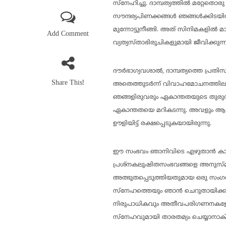
സ്‌നേഹിച്ചു. ദാമ്പത്യത്തില്‍ മറ്റേത
സൗന്ദര്യപിണക്കങ്ങള്‍ ഞങ്ങള്‍ക്കിടയ
മുന്നോട്ടുനീങ്ങി. അത് സിനിമകളില്‍ മ
Add Comment
വ്യത്യസ്താഭിരുചികളുമായി ജീവിക്ക
ദൗര്‍ഭാഗ്യവശാല്‍, ദാമ്പത്യത്തെ പ്രത
Share This!
അതെത്തുടര്‍ന്ന് വിവാഹമോചനത്തിലാ
ഞങ്ങളിരുവരും ഏകാന്തതയുടെ തുരുത്
ഏകാന്തതയെ മറികടന്നു. അവളും ആ പ്
ഊളിയിട്ട് രക്ഷപ്പെടുകയായിരുന്നു.
ഈ സംഭവം ഞാനിവിടെ എഴുതാന്‍ കാര
പ്രശ്‌നകലുഷിതസംഭവങ്ങളെ അനുസ്മരിക
അത്ഭുതപ്പെടുത്തിയതുമായ ഒരു സംഗ
സ്‌നേഹത്തെയും ഞാന്‍ ചെറുതായിക്കണ
നിരുപാധികവും അതീവപരിഗണനകളോടെ
സ്‌നേഹവുമായി താരതമ്യം ചെയ്യാനാകില്