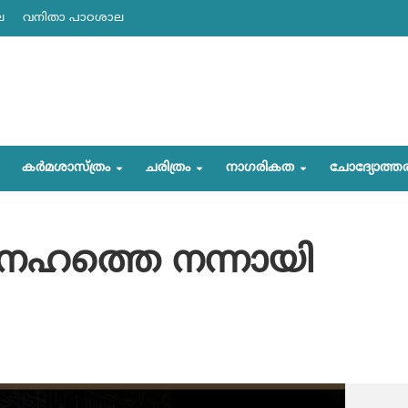
ല
വനിതാ പാഠശാല
കര്‍മശാസ്ത്രം
ചരിത്രം
നാഗരികത
ചോദ്യോത്ത
നേഹത്തെ നന്നായി