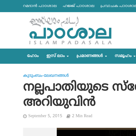
റമദാന്‍ പാഠശാല
ഹജ്ജ് പാഠശാല
പ്രവാചക പാഠശാ
ഹോം
ഇസ് ലാം
പ്രമാണങ്ങള്‍
സമൂഹം
കുടുംബം-ലേഖനങ്ങള്‍
നല്ലപാതിയുടെ സ്‌
അറിയുവിന്‍
September 5, 2015
2 Min Read