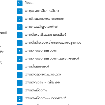
Youth
50
അക്രമത്തിനെതിരെ
1
അടിസ്ഥാനതത്ത്വങ്ങള്‍
2
അത്തഹിയ്യാത്തില്‍
1
മായി
അധികാരിയുടെ മുമ്പില്‍
1
അധിനിവേശവിരുദ്ധപോരാട്ടങ്ങള്‍
1
ു
അനന്തരാവകാശം
യം
5
അനന്തരാവകാശം-ലേഖനങ്ങള്‍
2
്
അനിഷ്ടങ്ങള്‍
1
ി
അനുമോദനപ്രാര്‍ഥന
1
അനുവാദം – വിലക്ക്‌
1
അനുഷ്ഠാനം
1
അനുഷ്ഠാനം-പഠനങ്ങള്‍
2