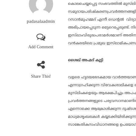
കൊലചെയ്യപ്പെട്ട സംഭവത്തില്‍ മുസ്‌
സമുദായപരിഷ്‌കരണപ്രവര്‍ത്തനങ്ങളില
റസാന്‍മുഹമ്മദ് എന്നീ ഡെന്റല്‍ വിദ
padasalaadmin
അഭിപ്രായപ്പെടുന്ന ഒട്ടേറെപ്പേരുണ
ഇസ്‌ലാംവിരുദ്ധപരാമര്‍ശമാണ് അതിനവ
വന്‍കരയിലെ പ്രമുഖ ഇസ്‌ലാമികപണ്
Add Comment
ശൈഖ് അഹ്മദ് കുട്ടി
Share This!
വളരെ ഹൃദയഭേദകമായ വാര്‍ത്തയാണി
എന്നാഗ്രഹിക്കുന്ന വിവേകശാലികളെ തട
മുസ്‌ലിംകളെയും ആക്ഷേപിച്ചും അപഹസ
പ്രവര്‍ത്തനങ്ങളുടെ പര്യവസാനമാണിത
എന്നൊക്കെ ആക്രോശിക്കുന്ന ദുഷ്ടശക്
മാധ്യമശൃംഖലകള്‍ കയ്യടക്കിയിരിക്കുന
സാങ്കേതികസംവിധാനങ്ങളെ ഉപയോഗിക്