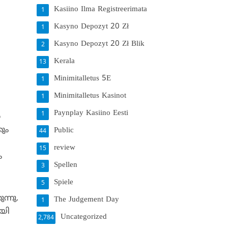
Kasiino Ilma Registreerimata
1
Kasyno Depozyt 20 Zł
1
Kasyno Depozyt 20 Zł Blik
2
Kerala
13
Minimitalletus 5E
1
Minimitalletus Kasinot
1
Paynplay Kasiino Eesti
1
ത
ും
Public
44
review
15
ം
Spellen
3
Spiele
5
ന്നു.
The Judgement Day
1
ായി
Uncategorized
2,784