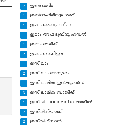
POSTS
ഇബ്‌റാഹീം
2
ഇബ്‌റാഹീമിസ്വലാത്ത്
1
ഇമാം അബൂഹനീഫ
1
ഇമാം അഹ്മദുബ്‌നു ഹമ്പല്‍
1
ഇമാം മാലിക്
1
ഇമാം ശാഫിഈ
2
ഇസ് ലാം
1
ഇസ് ലാം അനുഭവം
2
ഇസ് ലാമിക ഇന്‍ഷുറന്‍സ്‌
1
ഇസ് ലാമിക ബാങ്കിങ്‌
3
ഇസ്തിഖാറഃ നമസ്‌കാരത്തില്‍
1
ഇസ്തിസ്ഹാബ്
2
ഇസ്തിഹ്‌സാന്‍
2