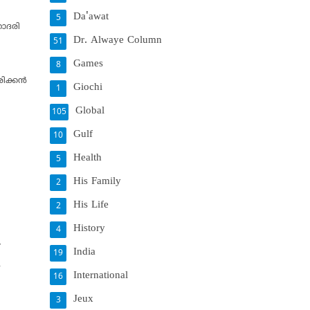
Da'awat
5
ഹോദരി
Dr. Alwaye Column
51
Games
8
ക്കന്‍
Giochi
1
Global
105
Gulf
10
Health
5
His Family
2
His Life
2
History
4
്
India
19
-
International
16
Jeux
3