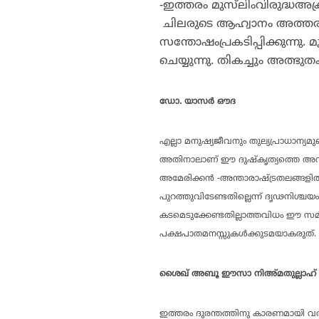
-ഇത്തരം മുസ്‌ലിംവിരുദ്ധഅക്ര
ചിലരുടെ ആഹ്വാനം അത്തരം 
സന്തോഷംപ്രകടിപ്പിക്കുന്നു. 
ചെയ്യുന്നു. തികച്ചും അത്
ഡോ. യാസര്‍ ഔദ
എല്ലാ മനുഷ്യജീവനും തുല്യപ്രാധാന്യ
അതിനാലാണ് ഈ ദുഷ്‌കൃത്യത്തെ അവഗണി
അമേരിക്കന്‍ -അന്താരാഷ്ട്രതലങ്ങളില
പുറത്തുവിടേണ്ടതില്ലെന്ന് ദൃഢനിശ
കടമെടുക്കേണ്ടതില്ലാത്തവിധം ഈ സമീപ
പക്ഷപാതമനസ്സുകള്‍ക്കുടമയാകരുത്
ശൈഖ് അബൂ ഈസാ നിഅ്മതുല്ലാഹ്
ഇത്തരം ദുരന്തത്തിനു കാരണമായി വര്‍