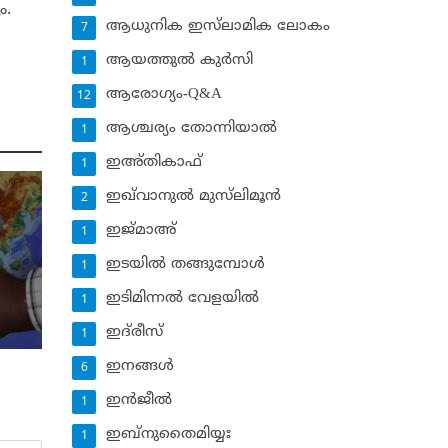
ം.
ആധുനിക ഇസ്‌ലാമിക ലോകം
7
ആയത്തുല്‍ കുര്‍സി
1
ആരോഗ്യം-Q&A
12
ആശ്ചര്യം തോന്നിയാല്‍
1
ഇഅ്തികാഫ്‌
1
ഇഖ്‌വാനുല്‍ മുസ്‌ലിമൂന്‍
2
ഇജ്മാഅ്
1
ഇടയില്‍ തങ്ങുമ്പോള്‍
1
ഇടിമിന്നല്‍ വേളയില്‍
1
ഇദ്‌രീസ്‌
1
ഇനങ്ങള്‍
6
ഇന്‍ജീല്‍
1
ഇബ്‌നുതൈമിയ്യഃ
1