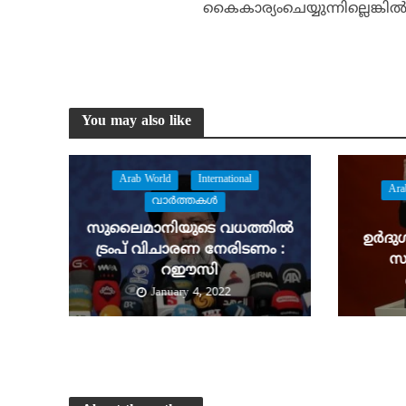
കൈകാര്യംചെയ്യുന്നില്ലെങ്കില
You may also like
Arab World
International
Ara
വാര്‍ത്തകള്‍
സുലൈമാനിയുടെ വധത്തിൽ
ഉർദു
ട്രംപ് വിചാരണ നേരിടണം :
സൗ
റഈസി
January 4, 2022