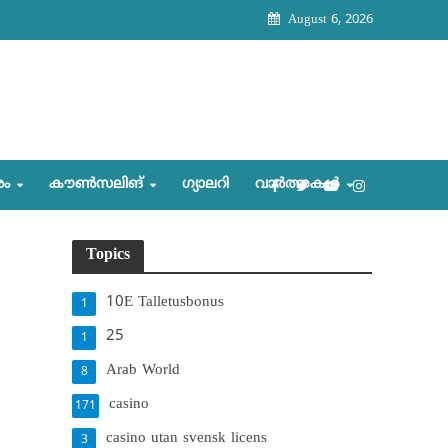
August 6, 2026
രം
കൗണ്‍സലിങ്‌
ഗ്യാലറി
വാര്‍ത്തകള്‍
Topics
10E Talletusbonus
1
25
1
Arab World
8
casino
171
casino utan svensk licens
3