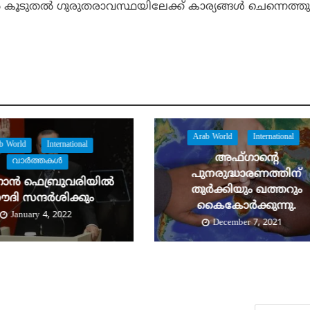
്‍ കൂടുതല്‍ ഗുരുതരാവസ്ഥയിലേക്ക് കാര്യങ്ങള്‍ ചെന്നെത്തു
Arab World
International
b World
International
അഫ്ഗാന്റെ
വാര്‍ത്തകള്‍
പുനരുദ്ധാരണത്തിന്
ഗാൻ ഫെബ്രുവരിയിൽ
തുർക്കിയും ഖത്തറും
ദി സന്ദർശിക്കും
കൈകോർക്കുന്നു.
January 4, 2022
December 7, 2021