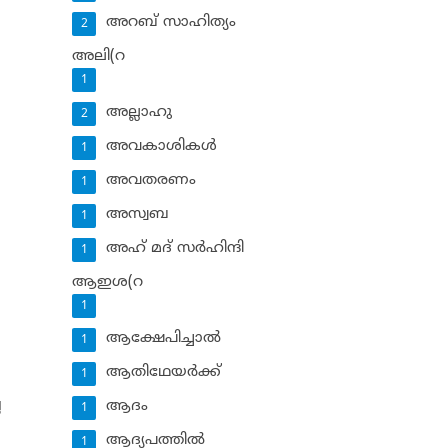
അറബ് സാഹിത്യം
2
അലി(റ
1
അല്ലാഹു
2
അവകാശികള്‍
1
അവതരണം
1
അസ്വബ
1
അഹ് മദ് സര്‍ഹിന്ദി
1
ആഇശ(റ
1
ആക്ഷേപിച്ചാല്‍
1
ആതിഥേയര്‍ക്ക്
1
ല
ആദം
1
ആദ്യപത്തില്‍
1