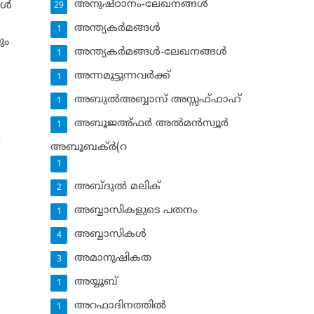
അനുഷ്ഠാനം-ലേഖനങ്ങള്‍
ള്‍
29
അന്ത്യകര്‍മങ്ങള്‍
1
ും
അന്ത്യകര്‍മങ്ങള്‍-ലേഖനങ്ങള്‍
1
അന്നമൂട്ടുന്നവര്‍ക്ക്
1
അബുല്‍അബ്ബാസ് അസ്സഫ്ഫാഹ്‌
1
അബൂജഅ്ഫര്‍ അല്‍മന്‍സ്വൂര്‍
1
.
അബൂബക്ര്‍(റ
1
അബ്ദുല്‍ മലിക്‌
2
അബ്ബാസികളുടെ പതനം
1
അബ്ബാസികള്‍
4
അമാനുഷികത
3
അയ്യൂബ്‌
1
അറഫാദിനത്തില്‍
1