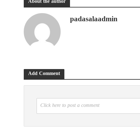
About the author
padasalaadmin
Add Comment
Click here to post a comment