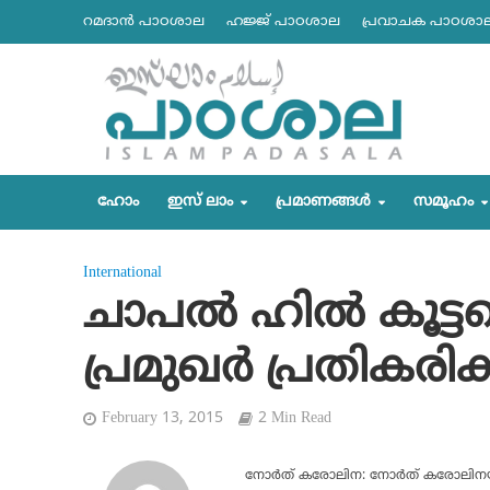
റമദാന്‍ പാഠശാല
ഹജ്ജ് പാഠശാല
പ്രവാചക പാഠശാ
ഹോം
ഇസ് ലാം
പ്രമാണങ്ങള്‍
സമൂഹം
International
ചാപല്‍ ഹില്‍ കൂട്ട
പ്രമുഖര്‍ പ്രതികരിക്
February 13, 2015
2 Min Read
നോര്‍ത് കരോലിന: നോര്‍ത് കരോലിനയിലെ 