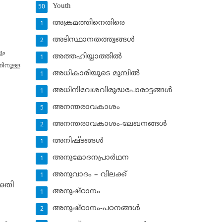
Youth
50
അക്രമത്തിനെതിരെ
1
അടിസ്ഥാനതത്ത്വങ്ങള്‍
2
ും
അത്തഹിയ്യാത്തില്‍
1
തിനുള്ള
അധികാരിയുടെ മുമ്പില്‍
1
അധിനിവേശവിരുദ്ധപോരാട്ടങ്ങള്‍
1
അനന്തരാവകാശം
5
അനന്തരാവകാശം-ലേഖനങ്ങള്‍
2
അനിഷ്ടങ്ങള്‍
1
അനുമോദനപ്രാര്‍ഥന
1
അനുവാദം – വിലക്ക്‌
1
ക്തി
അനുഷ്ഠാനം
1
അനുഷ്ഠാനം-പഠനങ്ങള്‍
2