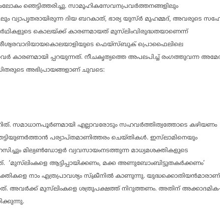
ലിംലോകം ഞെട്ടിത്തരിച്ചു. സാമൂഹികസേവനപ്രവര്‍ത്തനങ്ങളിലും
ും വ്യാപൃതരായിരുന്ന ദിയ ബറകാത്, ഭാര്യ യുസ്ര്‍ മുഹമ്മദ്, അവരുടെ സ
്യാര്‍ഥികളുടെ കൊലയ്ക്ക് കാരണമായത് മുസ്‌ലിംവിരുദ്ധതയാണെന്ന്
്ട്. നിരീശ്വരവാദിയായകൊലയാളിയുടെ ഫെയ്‌സ്ബുക് പ്രൊഫൈലിലെ
ര്‍ കാരണമായി പ്പറയുന്നത്. നീചകൃത്യത്തെ അപലപിച്ച് രംഗത്തുവന്ന അമേരി
ഡിതരുടെ അഭിപ്രായങ്ങളാണ് ചുവടെ:
ത്. സമാധാനപൂര്‍ണമായി എല്ലാവരോടും സഹവര്‍ത്തിത്വത്തോടെ കഴിയണം
്ടിയുണര്‍ത്താന്‍ പര്യാപ്തമാണിത്തരം ചെയ്തികള്‍.
ഇസ്‌ലാമിനെയും
ിച്ചും മില്യണ്‍ഡോളര്‍ വ്യവസായംനടത്തുന്ന മാധ്യമശക്തികളുടെ
്. ‘മുസ്‌ലിംകളെ ആട്ടിപ്പായിക്കണം, മക്ക അണുബോംബിട്ടുതകര്‍ക്കണം’
തികളെ നാം എത്രപ്രാവശ്യം സ്‌ക്രീനില്‍ കാണുന്നു.
യുദ്ധക്കൊതിയന്‍മാരാണ
്നത്. അവര്‍ക്ക് മുസ്‌ലിംകളെ ശത്രുപക്ഷത്ത് നിറുത്തണം. അതിന് അക്കാദമിക
കുന്നു.